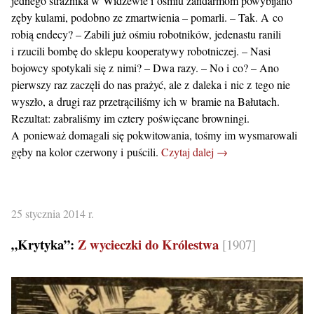
jednego strażnika w Widzewie i ośmiu żandarmom powybijano
zęby kulami, podobno ze zmartwienia – pomarli. – Tak. A co
robią endecy? – Zabili już ośmiu robotników, jedenastu ranili
i rzucili bombę do sklepu kooperatywy robotniczej. – Nasi
bojowcy spotykali się z nimi? – Dwa razy. – No i co? – Ano
pierwszy raz zaczęli do nas prażyć, ale z daleka i nic z tego nie
wyszło, a drugi raz przetrąciliśmy ich w bramie na Bałutach.
Rezultat: zabraliśmy im cztery poświęcane browningi.
A ponieważ domagali się pokwitowania, tośmy im wysmarowali
gęby na kolor czerwony i puścili.
Czytaj dalej →
25 stycznia 2014 r.
„Krytyka”:
Z wycieczki do Królestwa
[1907]