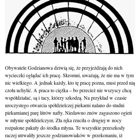
Obywatele Godzianowa dziwią się, że przyjeżdżają do nich
wycieczki oglądać ich pracę. Skromni, uważają, że nie ma w tym
nic wielkiego. A jednak każdy, kto tę pracę pozna, musi przed nią
czoła uchylić. A praca to ciężka – bo przecież nie wszyscy chcą
współdziałać, są i tacy, którzy szkodzą. Na przykład w czasie
uroczystego otwarcia spółdzielczej piekarni nalano do studni
piekarnianej parę litrów nafty. Niedawno znów zagaszono ogień
w młynie spółdzielczym. Zła ręka rzuciła o drugiej w nocy
rozpalone pakuły do środka młyna. Te wszystkie przeszkody
raczej utrwaliły jeszcze godzianowiaków w przekonaniu, iż