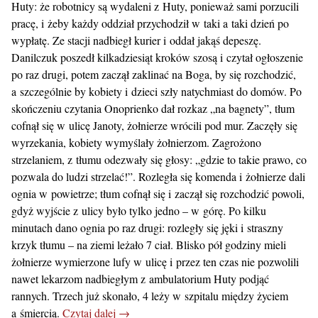
Huty: że robotnicy są wydaleni z Huty, ponieważ sami porzucili
pracę, i żeby każdy oddział przychodził w taki a taki dzień po
wypłatę. Ze stacji nadbiegł kurier i oddał jakąś depeszę.
Danilczuk poszedł kilkadziesiąt kroków szosą i czytał ogłoszenie
po raz drugi, potem zaczął zaklinać na Boga, by się rozchodzić,
a szczególnie by kobiety i dzieci szły natychmiast do domów. Po
skończeniu czytania Onoprienko dał rozkaz „na bagnety”, tłum
cofnął się w ulicę Janoty, żołnierze wrócili pod mur. Zaczęły się
wyrzekania, kobiety wymyślały żołnierzom. Zagrożono
strzelaniem, z tłumu odezwały się głosy: „gdzie to takie prawo, co
pozwala do ludzi strzelać!”. Rozległa się komenda i żołnierze dali
ognia w powietrze; tłum cofnął się i zaczął się rozchodzić powoli,
gdyż wyjście z ulicy było tylko jedno – w górę. Po kilku
minutach dano ognia po raz drugi: rozległy się jęki i straszny
krzyk tłumu – na ziemi leżało 7 ciał. Blisko pół godziny mieli
żołnierze wymierzone lufy w ulicę i przez ten czas nie pozwolili
nawet lekarzom nadbiegłym z ambulatorium Huty podjąć
rannych. Trzech już skonało, 4 leży w szpitalu między życiem
a śmiercią.
Czytaj dalej →