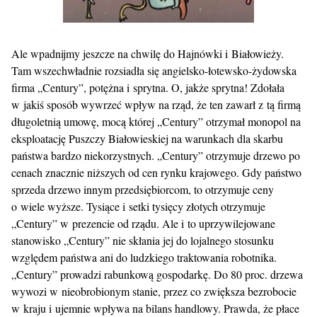
Ale wpadnijmy jeszcze na chwilę do Hajnówki i Białowieży.
Tam wszechwładnie rozsiadła się angielsko-łotewsko-żydowska
firma „Century”, potężna i sprytna. O, jakże sprytna! Zdołała
w jakiś sposób wywrzeć wpływ na rząd, że ten zawarł z tą firmą
długoletnią umowę, mocą której „Century” otrzymał monopol na
eksploatację Puszczy Białowieskiej na warunkach dla skarbu
państwa bardzo niekorzystnych. „Century” otrzymuje drzewo po
cenach znacznie niższych od cen rynku krajowego. Gdy państwo
sprzeda drzewo innym przedsiębiorcom, to otrzymuje ceny
o wiele wyższe. Tysiące i setki tysięcy złotych otrzymuje
„Century” w prezencie od rządu. Ale i to uprzywilejowane
stanowisko „Century” nie skłania jej do lojalnego stosunku
względem państwa ani do ludzkiego traktowania robotnika.
„Century” prowadzi rabunkową gospodarkę. Do 80 proc. drzewa
wywozi w nieobrobionym stanie, przez co zwiększa bezrobocie
w kraju i ujemnie wpływa na bilans handlowy. Prawda, że płace