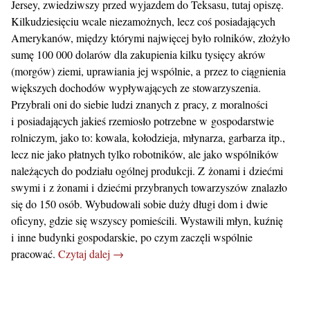
Jersey, zwiedziwszy przed wyjazdem do Teksasu, tutaj opiszę.
Kilkudziesięciu wcale niezamożnych, lecz coś posiadających
Amerykanów, między którymi najwięcej było rolników, złożyło
sumę 100 000 dolarów dla zakupienia kilku tysięcy akrów
(morgów) ziemi, uprawiania jej wspólnie, a przez to ciągnienia
większych dochodów wypływających ze stowarzyszenia.
Przybrali oni do siebie ludzi znanych z pracy, z moralności
i posiadających jakieś rzemiosło potrzebne w gospodarstwie
rolniczym, jako to: kowala, kołodzieja, młynarza, garbarza itp.,
lecz nie jako płatnych tylko robotników, ale jako wspólników
należących do podziału ogólnej produkcji. Z żonami i dziećmi
swymi i z żonami i dziećmi przybranych towarzyszów znalazło
się do 150 osób. Wybudowali sobie duży długi dom i dwie
oficyny, gdzie się wszyscy pomieścili. Wystawili młyn, kuźnię
i inne budynki gospodarskie, po czym zaczęli wspólnie
pracować.
Czytaj dalej →