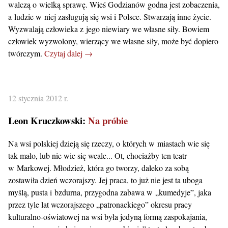
walczą o wielką sprawę. Wieś Godzianów godna jest zobaczenia,
a ludzie w niej zasługują się wsi i Polsce. Stwarzają inne życie.
Wyzwalają człowieka z jego niewiary we własne siły. Bowiem
człowiek wyzwolony, wierzący we własne siły, może być dopiero
twórczym.
Czytaj dalej →
12 stycznia 2012 r.
Leon Kruczkowski:
Na próbie
Na wsi polskiej dzieją się rzeczy, o których w miastach wie się
tak mało, lub nie wie się wcale... Ot, chociażby ten teatr
w Markowej. Młodzież, która go tworzy, daleko za sobą
zostawiła dzień wczorajszy. Jej praca, to już nie jest ta uboga
myślą, pusta i bzdurna, przygodna zabawa w „kumedyje”, jaka
przez tyle lat wczorajszego „patronackiego” okresu pracy
kulturalno-oświatowej na wsi była jedyną formą zaspokajania,