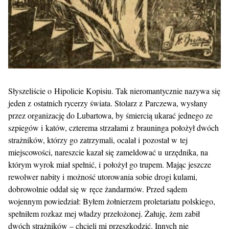
Słyszeliście o Hipolicie Kopisiu. Tak nieromantycznie nazywa się
jeden z ostatnich rycerzy świata. Stolarz z Parczewa, wysłany
przez organizację do Lubartowa, by śmiercią ukarać jednego ze
szpiegów i katów, czterema strzałami z brauninga położył dwóch
strażników, którzy go zatrzymali, ocalał i pozostał w tej
miejscowości, nareszcie kazał się zameldować u urzędnika, na
którym wyrok miał spełnić, i położył go trupem. Mając jeszcze
rewolwer nabity i możność utorowania sobie drogi kulami,
dobrowolnie oddał się w ręce żandarmów. Przed sądem
wojennym powiedział: Byłem żołnierzem proletariatu polskiego,
spełniłem rozkaz mej władzy przełożonej. Żałuję, żem zabił
dwóch strażników – chcieli mi przeszkodzić. Innych nie