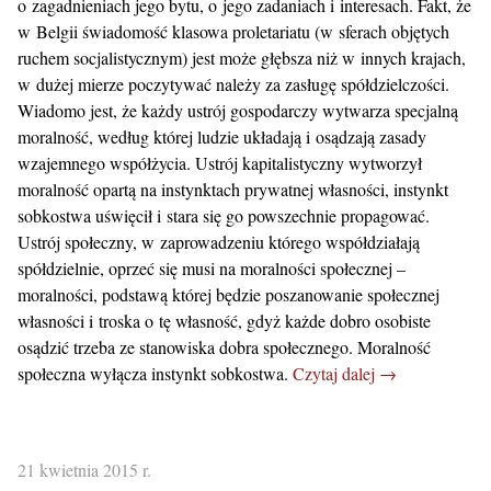
o zagadnieniach jego bytu, o jego zadaniach i interesach. Fakt, że
w Belgii świadomość klasowa proletariatu (w sferach objętych
ruchem socjalistycznym) jest może głębsza niż w innych krajach,
w dużej mierze poczytywać należy za zasługę spółdzielczości.
Wiadomo jest, że każdy ustrój gospodarczy wytwarza specjalną
moralność, według której ludzie układają i osądzają zasady
wzajemnego współżycia. Ustrój kapitalistyczny wytworzył
moralność opartą na instynktach prywatnej własności, instynkt
sobkostwa uświęcił i stara się go powszechnie propagować.
Ustrój społeczny, w zaprowadzeniu którego współdziałają
spółdzielnie, oprzeć się musi na moralności społecznej –
moralności, podstawą której będzie poszanowanie społecznej
własności i troska o tę własność, gdyż każde dobro osobiste
osądzić trzeba ze stanowiska dobra społecznego. Moralność
społeczna wyłącza instynkt sobkostwa.
Czytaj dalej →
21 kwietnia 2015 r.