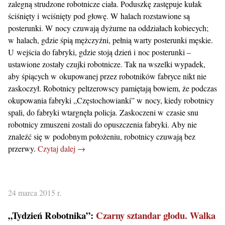
zalegną strudzone robotnicze ciała. Poduszkę zastępuje kułak
ściśnięty i wciśnięty pod głowę. W halach rozstawione są
posterunki. W nocy czuwają dyżurne na oddziałach kobiecych;
w halach, gdzie śpią mężczyźni, pełnią warty posterunki męskie.
U wejścia do fabryki, gdzie stoją dzień i noc posterunki –
ustawione zostały czujki robotnicze. Tak na wszelki wypadek,
aby śpiących w okupowanej przez robotników fabryce nikt nie
zaskoczył. Robotnicy peltzerowscy pamiętają bowiem, że podczas
okupowania fabryki „Częstochowianki” w nocy, kiedy robotnicy
spali, do fabryki wtargnęła policja. Zaskoczeni w czasie snu
robotnicy zmuszeni zostali do opuszczenia fabryki. Aby nie
znaleźć się w podobnym położeniu, robotnicy czuwają bez
przerwy.
Czytaj dalej →
24 marca 2015 r.
„Tydzień Robotnika”:
Czarny sztandar głodu. Walka