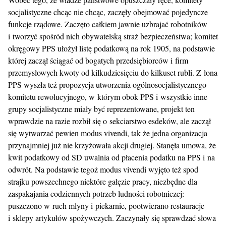
socjalistyczne chcąc nie chcąc, zaczęły obejmować pojedyncze
funkcje rządowe. Zaczęto całkiem jawnie uzbrajać robotników
i tworzyć spośród nich obywatelską straż bezpieczeństwa; komitet
okręgowy PPS ułożył listę podatkową na rok 1905, na podstawie
której zaczął ściągać od bogatych przedsiębiorców i firm
przemysłowych kwoty od kilkudziesięciu do kilkuset rubli. Z łona
PPS wyszła też propozycja utworzenia ogólnosocjalistycznego
komitetu rewolucyjnego, w którym obok PPS i wszystkie inne
grupy socjalistyczne miały być reprezentowane, projekt ten
wprawdzie na razie rozbił się o sekciarstwo esdeków, ale zaczął
się wytwarzać pewien modus vivendi, tak że jedna organizacja
przynajmniej już nie krzyżowała akcji drugiej. Stanęła umowa, że
kwit podatkowy od SD uwalnia od płacenia podatku na PPS i na
odwrót. Na podstawie tegoż modus vivendi wyjęto też spod
strajku powszechnego niektóre gałęzie pracy, niezbędne dla
zaspakajania codziennych potrzeb ludności robotniczej:
puszczono w ruch młyny i piekarnie, pootwierano restauracje
i sklepy artykułów spożywczych. Zaczynały się sprawdzać słowa