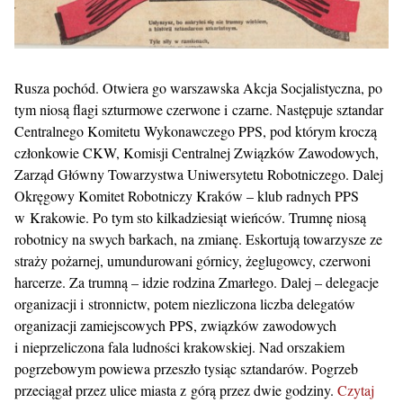
Rusza pochód. Otwiera go warszawska Akcja Socjalistyczna, po
tym niosą flagi szturmowe czerwone i czarne. Następuje sztandar
Centralnego Komitetu Wykonawczego PPS, pod którym kroczą
członkowie CKW, Komisji Centralnej Związków Zawodowych,
Zarząd Główny Towarzystwa Uniwersytetu Robotniczego. Dalej
Okręgowy Komitet Robotniczy Kraków – klub radnych PPS
w Krakowie. Po tym sto kilkadziesiąt wieńców. Trumnę niosą
robotnicy na swych barkach, na zmianę. Eskortują towarzysze ze
straży pożarnej, umundurowani górnicy, żeglugowcy, czerwoni
harcerze. Za trumną – idzie rodzina Zmarłego. Dalej – delegacje
organizacji i stronnictw, potem niezliczona liczba delegatów
organizacji zamiejscowych PPS, związków zawodowych
i nieprzeliczona fala ludności krakowskiej. Nad orszakiem
pogrzebowym powiewa przeszło tysiąc sztandarów. Pogrzeb
przeciągał przez ulice miasta z górą przez dwie godziny.
Czytaj