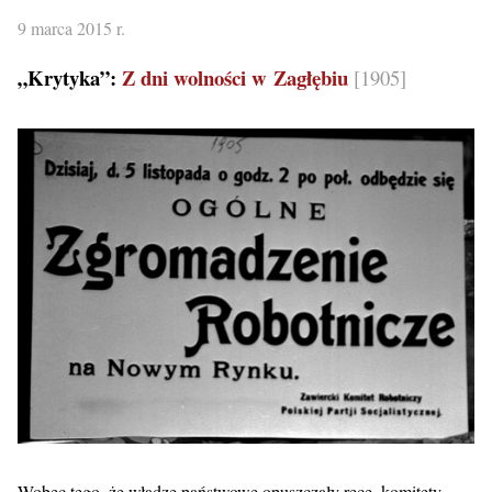
9 marca 2015 r.
„Krytyka”:
Z dni wolności w Zagłębiu
[1905]
Wobec tego, że władze państwowe opuszczały ręce, komitety