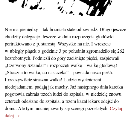
Nie ma pieniędzy – tak brzmiała stale odpowiedź. Długo jeszcze
chodziły delegacje. Jeszcze w dniu rozpoczęcia głodówki
pertraktowano z p. starostą. Wszystko na nic. I wreszcie
w ubiegły piątek o godzinie 3 po południu zgromadziło się 262
bezrobotnych. Podnieśli do góry zaciśnięte pięści, zaśpiewali
„Czerwony Sztandar” i rozpoczęli walkę – walkę głodową!
„Straszna to walka, co nas czeka” – powiada nasza pieśń.
I rzeczywiście straszna walka! Ludzie wycieńczeni
niedojadaniem, padają jak muchy. Już następnego dnia karetka
pogotowia zabrała trzech ludzi do szpitala, w niedzielę znowu
czterech odesłano do szpitala, a trzem kazał lekarz odejść do
domu. Ale tym mocniej zwarły się szeregi pozostałych.
Czytaj
dalej →