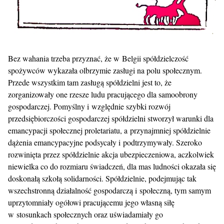
Bez wahania trzeba przyznać, że w Belgii spółdzielczość
spożywców wykazała olbrzymie zasługi na polu społecznym.
Przede wszystkim tam zasługą spółdzielni jest to, że
zorganizowały one rzesze ludu pracującego dla samoobrony
gospodarczej. Pomyślny i względnie szybki rozwój
przedsiębiorczości gospodarczej spółdzielni stworzył warunki dla
emancypacji społecznej proletariatu, a przynajmniej spółdzielnie
dążenia emancypacyjne podsycały i podtrzymywały. Szeroko
rozwinięta przez spółdzielnie akcja ubezpieczeniowa, aczkolwiek
niewielka co do rozmiaru świadczeń, dla mas ludności okazała się
doskonałą szkołą solidarności. Spółdzielnie, podejmując tak
wszechstronną działalność gospodarczą i społeczną, tym samym
uprzytomniały ogółowi pracującemu jego własną siłę
w stosunkach społecznych oraz uświadamiały go