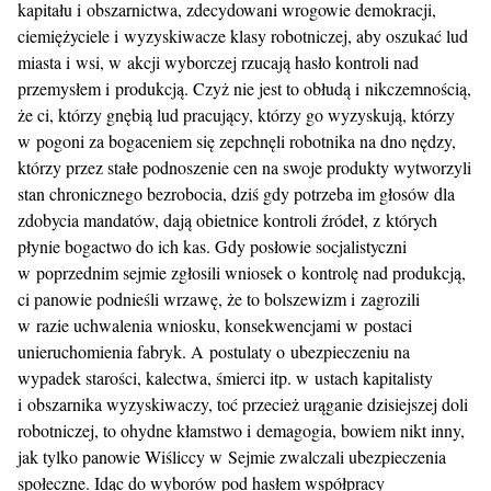
kapitału i obszarnictwa, zdecydowani wrogowie demokracji,
ciemiężyciele i wyzyskiwacze klasy robotniczej, aby oszukać lud
miasta i wsi, w akcji wyborczej rzucają hasło kontroli nad
przemysłem i produkcją. Czyż nie jest to obłudą i nikczemnością,
że ci, którzy gnębią lud pracujący, którzy go wyzyskują, którzy
w pogoni za bogaceniem się zepchnęli robotnika na dno nędzy,
którzy przez stałe podnoszenie cen na swoje produkty wytworzyli
stan chronicznego bezrobocia, dziś gdy potrzeba im głosów dla
zdobycia mandatów, dają obietnice kontroli źródeł, z których
płynie bogactwo do ich kas. Gdy posłowie socjalistyczni
w poprzednim sejmie zgłosili wniosek o kontrolę nad produkcją,
ci panowie podnieśli wrzawę, że to bolszewizm i zagrozili
w razie uchwalenia wniosku, konsekwencjami w postaci
unieruchomienia fabryk. A postulaty o ubezpieczeniu na
wypadek starości, kalectwa, śmierci itp. w ustach kapitalisty
i obszarnika wyzyskiwaczy, toć przecież urąganie dzisiejszej doli
robotniczej, to ohydne kłamstwo i demagogia, bowiem nikt inny,
jak tylko panowie Wiśliccy w Sejmie zwalczali ubezpieczenia
społeczne. Idąc do wyborów pod hasłem współpracy