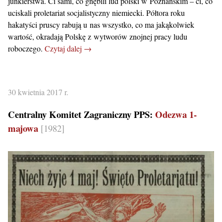
junkierstwa. Ci sami, co gnębili lud polski w Poznańskim – ci, co
uciskali proletariat socjalistyczny niemiecki. Półtora roku
hakatyści pruscy rabują u nas wszystko, co ma jakąkolwiek
wartość, okradają Polskę z wytworów znojnej pracy ludu
roboczego.
Czytaj dalej →
30 kwietnia 2017 r.
Centralny Komitet Zagraniczny PPS:
Odezwa 1-
majowa
[1982]