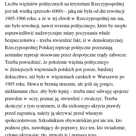
Liczba więźniów politycznych na terytorium Rzeczypospolitej
jest tak wielką (przeszło 6000) – jaką nie była od dni rewolucji
1905-1906 roku; a że w tej chwili w Rzeczypospolitej nie ma,
nie było rewolucji, nawet wrzenia politycznego, które by mogło
usprawiedliwić nadzwyczajne miary poczynania władz
bezpieczeństwa – trzeba stwierdzić fakt, iż w demokratycznej
Rzeczypospolitej Polskiej represje polityczne przerastają
normalne represje stosowane przez despotyczne rządy zaborcze.
Trzeba powiedzieć, że położenie więźnia politycznego
w dzisiejszych więzieniach polskich jest gorsze, bardziej
dokuczliwe, niż było w więzieniach carskich w Warszawie po
1905 roku. Słowa te brzmią strasznie, ale jeśli się gorąco,
niekłamanie chce, aby było lepiej – trzeba mieć odwagę spojrzeć
prawdzie w oczy, poznać ją, stwierdzić i zwalczyć. Trzeba
skończyć z tym systemem, iż dla rzekomego ukrycia prawdy
przed zagranicą, należy ją ukrywać przed własnym
społeczeństwem. Szkodnikiem obywatelskim jest nie ten, kto
podnosi głos, nawołujący do poprawy, lecz ten, kto świadomie,
celowo ukrywając zło, utrwala je i pomaga jego