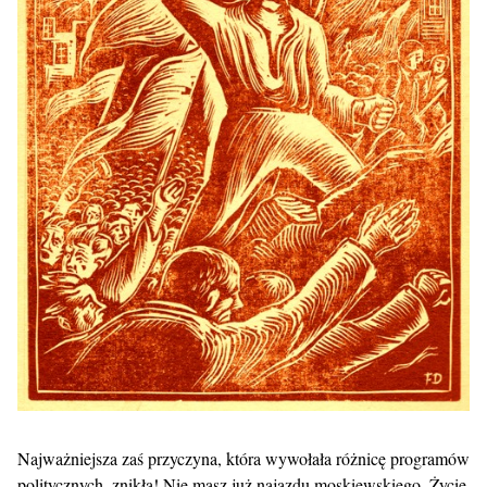
Najważniejsza zaś przyczyna, która wywołała różnicę programów
politycznych, znikła! Nie masz już najazdu moskiewskiego. Życie