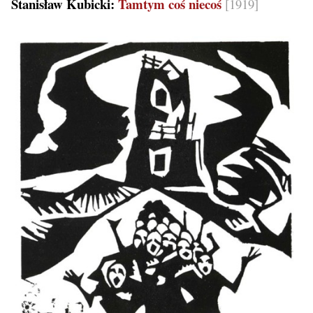
Stanisław Kubicki:
Tamtym coś niecoś
[1919]