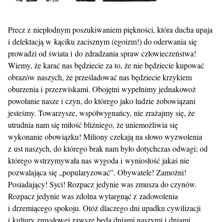
Precz z niepłodnym poszukiwaniem piękności, która ducha upaja
i delektacją w kąciku zacisznym (egoizm!) do oderwania się
prowadzi od świata i do zdradzania spraw człowieczeństwa!
Wiemy, że karać nas będziecie za to, że nie będziecie kupować
obrazów naszych, że prześladować nas będziecie krzykiem
oburzenia i przezwiskami. Obojętni wypełnimy jednakowoż
powołanie nasze i czyn, do którego jako ludzie zobowiązani
jesteśmy. Towarzysze, współwygnańcy, nie zrażajmy się, że
utrudnia nam się miłość bliźniego, że uniemożliwia się
wykonanie obowiązku! Miliony czekają na słowo wyzwolenia
z ust naszych, do którego brak nam było dotychczas odwagi; od
którego wstrzymywała nas wygoda i wyniosłość jakaś nie
pozwalająca się „popularyzować”. Obywatele! Zamożni!
Posiadający! Syci! Rozpacz jedynie was zmusza do czynów.
Rozpacz jedynie was zdolna wytargnąć z zadowolenia
i drzemiącego spokoju. Otóż dlaczego dni upadku cywilizacji
i kultury zmysłowej zawsze będą dniami naszymi i dniami