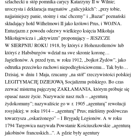
szlachecki u stóp pomnika carycy Katarzyny II w Wilnie;
uroczysta i deklaracja magnatów „galicyjskich”: „przy tobie,
najjaśniejszy panie, stoimy i stać chcemy” i „Bazar” poznański
składający hołd Wilhelmowi II jako królowi Prus, i WOJNA.
Entuzjazm z powodu odezwy wielkiego księcia Mikołaja
Mikołajewicza i „aktywizm” proponujący – JESZCZE
W SIERPNIU ROKU 1918, by któryś z Hohenzollernów lub
któryś z Habsburgów wdział na swe skronie koronę…
Jagiellonów. A przed tym, w roku 1912, „bojkot Żydów”, jako
odtrutka przeciwko ruchowi niepodległościowemu... Tak było…
Dzisiaj, w dniu 1 Maja, rzucamy „na stół” rzeczywistości polskiej
LEGITYMACJĘ DZIEJOWĄ Socjalizmu polskiego. Bo czas
zerwać misterną pajęczynę ZAKŁAMANIA, którym próbuje się
opasać nasze życie. Nazywacie nasz ruch – „agenturą
żydokomuny”; nazywaliście go w r. 1905 „agenturą” rewolucji
rosyjskiej; w roku 1914 – „agenturą” Prus; mieliśmy podówczas
towarzysza „oskarżonego” – I Brygadę Legionów. A w roku
1794 Targowica nazywała Powstanie Kościuszkowskie „agenturą
jakobinów francuskich...”. A gdzie były agentury