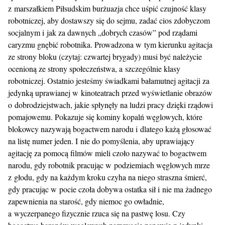
z marszałkiem Piłsudskim burżuazja chce uśpić czujność klasy
robotniczej, aby dostawszy się do sejmu, zadać cios zdobyczom
socjalnym i jak za dawnych „dobrych czasów” pod rządami
caryzmu gnębić robotnika. Prowadzona w tym kierunku agitacja
ze strony bloku (czytaj: czwartej brygady) musi być należycie
ocenioną ze strony społeczeństwa, a szczególnie klasy
robotniczej. Ostatnio jesteśmy świadkami bałamutnej agitacji za
jedynką uprawianej w kinoteatrach przed wyświetlanie obrazów
o dobrodziejstwach, jakie spłynęły na ludzi pracy dzięki rządowi
pomajowemu. Pokazuje się kominy kopalń węglowych, które
blokowcy nazywają bogactwem narodu i dlatego każą głosować
na listę numer jeden. I nie do pomyślenia, aby uprawiający
agitację za pomocą filmów mieli czoło nazywać to bogactwem
narodu, gdy robotnik pracując w podziemiach węglowych mrze
z głodu, gdy na każdym kroku czyha na niego straszna śmierć,
gdy pracując w pocie czoła dobywa ostatka sił i nie ma żadnego
zapewnienia na starość, gdy niemoc go owładnie,
a wyczerpanego fizycznie rzuca się na pastwę losu. Czy