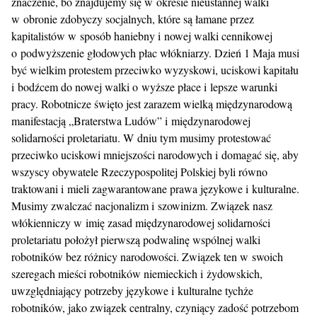
znaczenie, bo znajdujemy się w okresie nieustannej walki
w obronie zdobyczy socjalnych, które są łamane przez
kapitalistów w sposób haniebny i nowej walki cennikowej
o podwyższenie głodowych płac włókniarzy. Dzień 1 Maja musi
być wielkim protestem przeciwko wyzyskowi, uciskowi kapitału
i bodźcem do nowej walki o wyższe płace i lepsze warunki
pracy. Robotnicze święto jest zarazem wielką międzynarodową
manifestacją „Braterstwa Ludów” i międzynarodowej
solidarności proletariatu. W dniu tym musimy protestować
przeciwko uciskowi mniejszości narodowych i domagać się, aby
wszyscy obywatele Rzeczypospolitej Polskiej byli równo
traktowani i mieli zagwarantowane prawa językowe i kulturalne.
Musimy zwalczać nacjonalizm i szowinizm. Związek nasz
włókienniczy w imię zasad międzynarodowej solidarności
proletariatu położył pierwszą podwalinę wspólnej walki
robotników bez różnicy narodowości. Związek ten w swoich
szeregach mieści robotników niemieckich i żydowskich,
uwzględniający potrzeby językowe i kulturalne tychże
robotników, jako związek centralny, czyniący zadość potrzebom