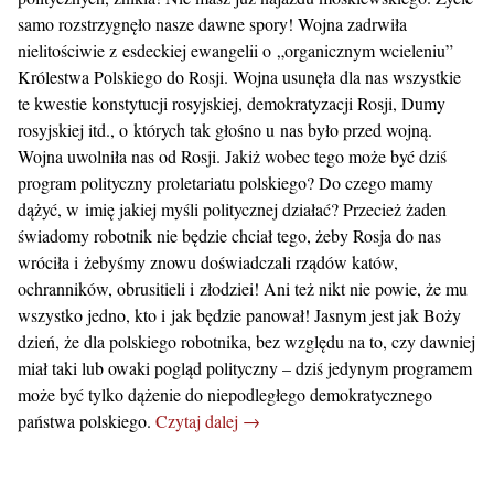
samo rozstrzygnęło nasze dawne spory! Wojna zadrwiła
nielitościwie z esdeckiej ewangelii o „organicznym wcieleniu”
Królestwa Polskiego do Rosji. Wojna usunęła dla nas wszystkie
te kwestie konstytucji rosyjskiej, demokratyzacji Rosji, Dumy
rosyjskiej itd., o których tak głośno u nas było przed wojną.
Wojna uwolniła nas od Rosji. Jakiż wobec tego może być dziś
program polityczny proletariatu polskiego? Do czego mamy
dążyć, w imię jakiej myśli politycznej działać? Przecież żaden
świadomy robotnik nie będzie chciał tego, żeby Rosja do nas
wróciła i żebyśmy znowu doświadczali rządów katów,
ochranników, obrusitieli i złodziei! Ani też nikt nie powie, że mu
wszystko jedno, kto i jak będzie panował! Jasnym jest jak Boży
dzień, że dla polskiego robotnika, bez względu na to, czy dawniej
miał taki lub owaki pogląd polityczny – dziś jedynym programem
może być tylko dążenie do niepodległego demokratycznego
państwa polskiego.
Czytaj dalej →