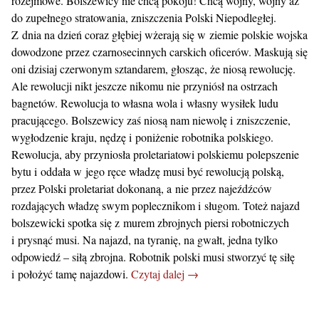
rozejmowe. Bolszewicy nie chcą pokoju! Chcą wojny, wojny aż
do zupełnego stratowania, zniszczenia Polski Niepodległej.
Z dnia na dzień coraz głębiej wżerają się w ziemie polskie wojska
dowodzone przez czarnosecinnych carskich oficerów. Maskują się
oni dzisiaj czerwonym sztandarem, głosząc, że niosą rewolucję.
Ale rewolucji nikt jeszcze nikomu nie przyniósł na ostrzach
bagnetów. Rewolucja to własna wola i własny wysiłek ludu
pracującego. Bolszewicy zaś niosą nam niewolę i zniszczenie,
wygłodzenie kraju, nędzę i poniżenie robotnika polskiego.
Rewolucja, aby przyniosła proletariatowi polskiemu polepszenie
bytu i oddała w jego ręce władzę musi być rewolucją polską,
przez Polski proletariat dokonaną, a nie przez najeźdźców
rozdających władzę swym poplecznikom i sługom. Toteż najazd
bolszewicki spotka się z murem zbrojnych piersi robotniczych
i prysnąć musi. Na najazd, na tyranię, na gwałt, jedna tylko
odpowiedź – siłą zbrojna. Robotnik polski musi stworzyć tę siłę
i położyć tamę najazdowi.
Czytaj dalej →