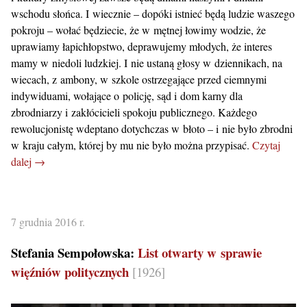
wschodu słońca. I wiecznie – dopóki istnieć będą ludzie waszego
pokroju – wołać będziecie, że w mętnej łowimy wodzie, że
uprawiamy łapichłopstwo, deprawujemy młodych, że interes
mamy w niedoli ludzkiej. I nie ustaną głosy w dziennikach, na
wiecach, z ambony, w szkole ostrzegające przed ciemnymi
indywiduami, wołające o policję, sąd i dom karny dla
zbrodniarzy i zakłócicieli spokoju publicznego. Każdego
rewolucjonistę wdeptano dotychczas w błoto – i nie było zbrodni
w kraju całym, której by mu nie było można przypisać.
Czytaj
dalej →
7 grudnia 2016 r.
Stefania Sempołowska:
List otwarty w sprawie
więźniów politycznych
[1926]