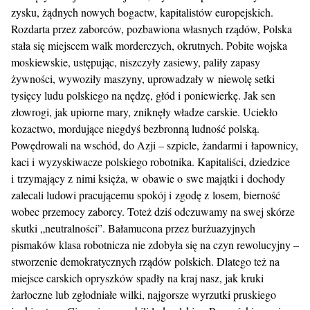
zysku, żądnych nowych bogactw, kapitalistów europejskich.
Rozdarta przez zaborców, pozbawiona własnych rządów, Polska
stała się miejscem walk morderczych, okrutnych. Pobite wojska
moskiewskie, ustępując, niszczyły zasiewy, paliły zapasy
żywności, wywoziły maszyny, uprowadzały w niewolę setki
tysięcy ludu polskiego na nędzę, głód i poniewierkę. Jak sen
złowrogi, jak upiorne mary, zniknęły władze carskie. Uciekło
kozactwo, mordujące niegdyś bezbronną ludność polską.
Powędrowali na wschód, do Azji – szpicle, żandarmi i łapownicy,
kaci i wyzyskiwacze polskiego robotnika. Kapitaliści, dziedzice
i trzymający z nimi księża, w obawie o swe majątki i dochody
zalecali ludowi pracującemu spokój i zgodę z losem, bierność
wobec przemocy zaborcy. Toteż dziś odczuwamy na swej skórze
skutki „neutralności”. Bałamucona przez burżuazyjnych
pismaków klasa robotnicza nie zdobyła się na czyn rewolucyjny –
stworzenie demokratycznych rządów polskich. Dlatego też na
miejsce carskich opryszków spadły na kraj nasz, jak kruki
żarłoczne lub zgłodniałe wilki, najgorsze wyrzutki pruskiego