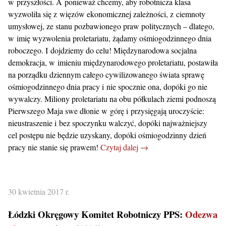
w przyszłości. A ponieważ chcemy, aby robotnicza klasa
wyzwoliła się z więzów ekonomicznej zależności, z ciemnoty
umysłowej, ze stanu pozbawionego praw politycznych – dlatego,
w imię wyzwolenia proletariatu, żądamy ośmiogodzinnego dnia
roboczego. I dojdziemy do celu! Międzynarodowa socjalna
demokracja, w imieniu międzynarodowego proletariatu, postawiła
na porządku dziennym całego cywilizowanego świata sprawę
ośmiogodzinnego dnia pracy i nie spocznie ona, dopóki go nie
wywalczy. Miliony proletariatu na obu półkulach ziemi podnoszą
Pierwszego Maja swe dłonie w górę i przysięgają uroczyście:
nieustraszenie i bez spoczynku walczyć, dopóki najważniejszy
cel postępu nie będzie uzyskany, dopóki ośmiogodzinny dzień
pracy nie stanie się prawem!
Czytaj dalej →
30 kwietnia 2017 r.
Łódzki Okręgowy Komitet Robotniczy PPS:
Odezwa