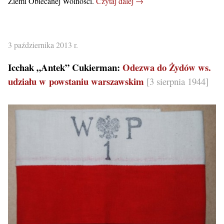
Ziemi Obiecanej Wolności.
Czytaj dalej →
3 października 2013 r.
Icchak „Antek” Cukierman:
Odezwa do Żydów ws.
udziału w powstaniu warszawskim
[3 sierpnia 1944]