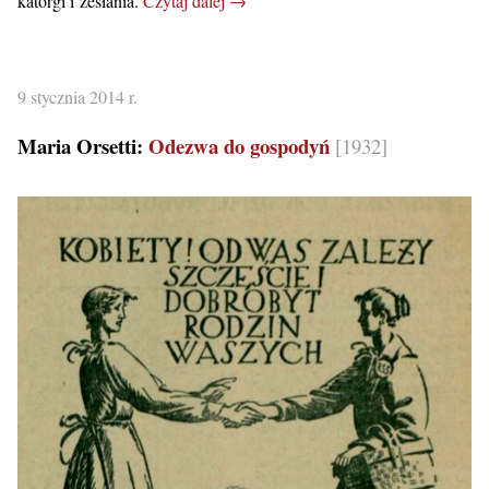
katorgi i zesłania.
Czytaj dalej →
9 stycznia 2014 r.
Maria Orsetti:
Odezwa do gospodyń
[1932]