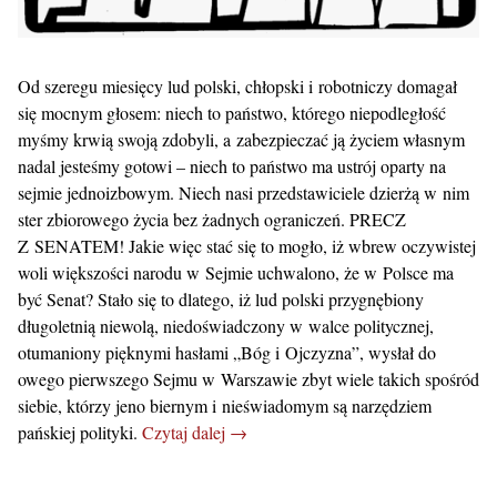
Od szeregu miesięcy lud polski, chłopski i robotniczy domagał
się mocnym głosem: niech to państwo, którego niepodległość
myśmy krwią swoją zdobyli, a zabezpieczać ją życiem własnym
nadal jesteśmy gotowi – niech to państwo ma ustrój oparty na
sejmie jednoizbowym. Niech nasi przedstawiciele dzierżą w nim
ster zbiorowego życia bez żadnych ograniczeń. PRECZ
Z SENATEM! Jakie więc stać się to mogło, iż wbrew oczywistej
woli większości narodu w Sejmie uchwalono, że w Polsce ma
być Senat? Stało się to dlatego, iż lud polski przygnębiony
długoletnią niewolą, niedoświadczony w walce politycznej,
otumaniony pięknymi hasłami „Bóg i Ojczyzna”, wysłał do
owego pierwszego Sejmu w Warszawie zbyt wiele takich spośród
siebie, którzy jeno biernym i nieświadomym są narzędziem
pańskiej polityki.
Czytaj dalej →