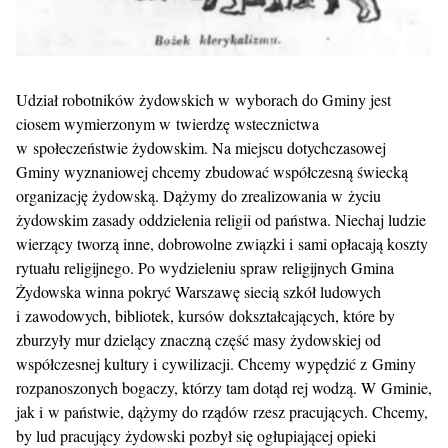
Udział robotników żydowskich w wyborach do Gminy jest
ciosem wymierzonym w twierdzę wstecznictwa
w społeczeństwie żydowskim. Na miejscu dotychczasowej
Gminy wyznaniowej chcemy zbudować współczesną świecką
organizację żydowską. Dążymy do zrealizowania w życiu
żydowskim zasady oddzielenia religii od państwa. Niechaj ludzie
wierzący tworzą inne, dobrowolne związki i sami opłacają koszty
rytuału religijnego. Po wydzieleniu spraw religijnych Gmina
Żydowska winna pokryć Warszawę siecią szkół ludowych
i zawodowych, bibliotek, kursów dokształcających, które by
zburzyły mur dzielący znaczną część masy żydowskiej od
współczesnej kultury i cywilizacji. Chcemy wypędzić z Gminy
rozpanoszonych bogaczy, którzy tam dotąd rej wodzą. W Gminie,
jak i w państwie, dążymy do rządów rzesz pracujących. Chcemy,
by lud pracujący żydowski pozbył się ogłupiającej opieki