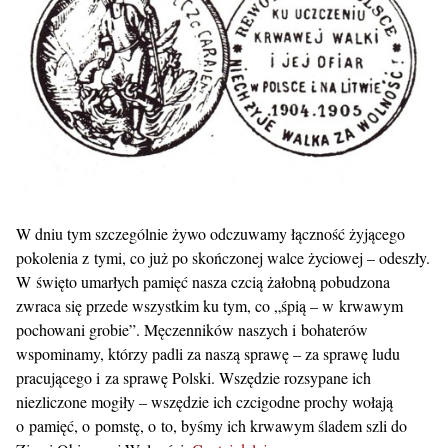
W dniu tym szczególnie żywo odczuwamy łączność żyjącego
pokolenia z tymi, co już po skończonej walce życiowej – odeszły.
W święto umarłych pamięć nasza czcią żałobną pobudzona
zwraca się przede wszystkim ku tym, co „śpią – w krwawym
pochowani grobie”. Męczenników naszych i bohaterów
wspominamy, którzy padli za naszą sprawę – za sprawę ludu
pracującego i za sprawę Polski. Wszędzie rozsypane ich
niezliczone mogiły – wszędzie ich czcigodne prochy wołają
o pamięć, o pomstę, o to, byśmy ich krwawym śladem szli do