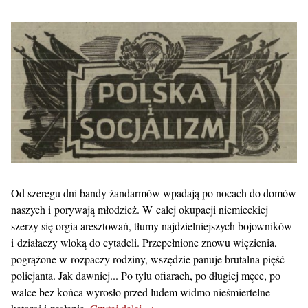
Od szeregu dni bandy żandarmów wpadają po nocach do domów
naszych i porywają młodzież. W całej okupacji niemieckiej
szerzy się orgia aresztowań, tłumy najdzielniejszych bojowników
i działaczy wloką do cytadeli. Przepełnione znowu więzienia,
pogrążone w rozpaczy rodziny, wszędzie panuje brutalna pięść
policjanta. Jak dawniej... Po tylu ofiarach, po długiej męce, po
walce bez końca wyrosło przed ludem widmo nieśmiertelne