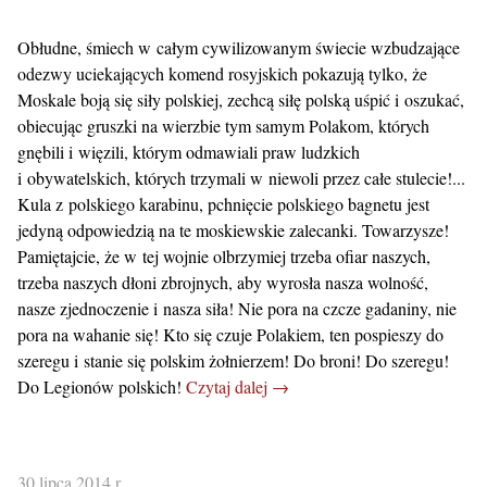
Obłudne, śmiech w całym cywilizowanym świecie wzbudzające
odezwy uciekających komend rosyjskich pokazują tylko, że
Moskale boją się siły polskiej, zechcą siłę polską uśpić i oszukać,
obiecując gruszki na wierzbie tym samym Polakom, których
gnębili i więzili, którym odmawiali praw ludzkich
i obywatelskich, których trzymali w niewoli przez całe stulecie!...
Kula z polskiego karabinu, pchnięcie polskiego bagnetu jest
jedyną odpowiedzią na te moskiewskie zalecanki. Towarzysze!
Pamiętajcie, że w tej wojnie olbrzymiej trzeba ofiar naszych,
trzeba naszych dłoni zbrojnych, aby wyrosła nasza wolność,
nasze zjednoczenie i nasza siła! Nie pora na czcze gadaniny, nie
pora na wahanie się! Kto się czuje Polakiem, ten pospieszy do
szeregu i stanie się polskim żołnierzem! Do broni! Do szeregu!
Do Legionów polskich!
Czytaj dalej →
30 lipca 2014 r.