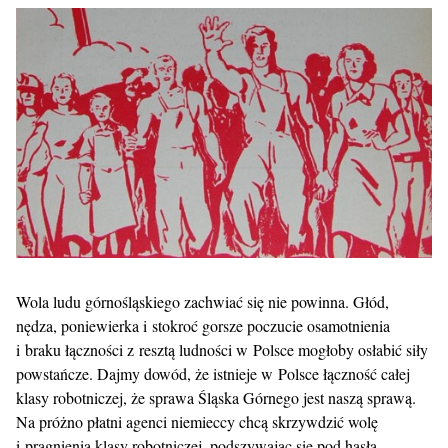
Wola ludu górnośląskiego zachwiać się nie powinna. Głód,
nędza, poniewierka i stokroć gorsze poczucie osamotnienia
i braku łączności z resztą ludności w Polsce mogłoby osłabić siły
powstańcze. Dajmy dowód, że istnieje w Polsce łączność całej
klasy robotniczej, że sprawa Śląska Górnego jest naszą sprawą.
Na próżno płatni agenci niemieccy chcą skrzywdzić wolę
i pragnienia klasy robotniczej, podszywając się pod hasła