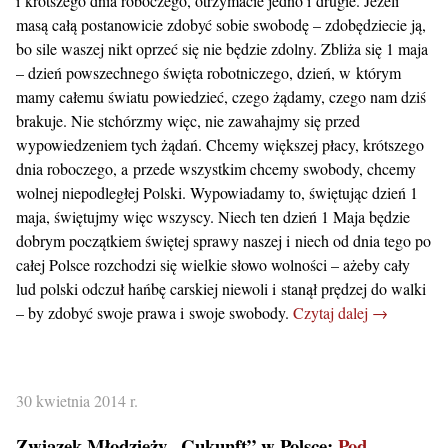
i krótszego dnia roboczego, otrzymacie jedno i drugie. Jeżeli
masą całą postanowicie zdobyć sobie swobodę – zdobędziecie ją,
bo sile waszej nikt oprzeć się nie będzie zdolny. Zbliża się 1 maja
– dzień powszechnego święta robotniczego, dzień, w którym
mamy całemu światu powiedzieć, czego żądamy, czego nam dziś
brakuje. Nie stchórzmy więc, nie zawahajmy się przed
wypowiedzeniem tych żądań. Chcemy większej płacy, krótszego
dnia roboczego, a przede wszystkim chcemy swobody, chcemy
wolnej niepodległej Polski. Wypowiadamy to, świętując dzień 1
maja, świętujmy więc wszyscy. Niech ten dzień 1 Maja będzie
dobrym początkiem świętej sprawy naszej i niech od dnia tego po
całej Polsce rozchodzi się wielkie słowo wolności – ażeby cały
lud polski odczuł hańbę carskiej niewoli i stanął prędzej do walki
– by zdobyć swoje prawa i swoje swobody.
Czytaj dalej →
30 kwietnia 2014 r.
Związek Młodzieży „Cukunft” w Polsce:
Pod