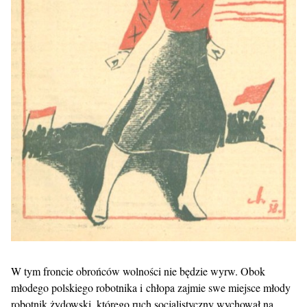
W tym froncie obrońców wolności nie będzie wyrw. Obok
młodego polskiego robotnika i chłopa zajmie swe miejsce młody
robotnik żydowski, którego ruch socjalistyczny wychował na