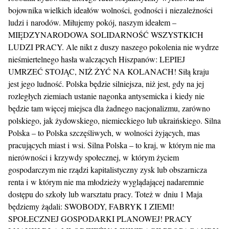
bojownika wielkich ideałów wolności, godności i niezależności
ludzi i narodów. Miłujemy pokój, naszym ideałem –
MIĘDZYNARODOWA SOLIDARNOŚĆ WSZYSTKICH
LUDZI PRACY. Ale nikt z duszy naszego pokolenia nie wydrze
nieśmiertelnego hasła walczących Hiszpanów: LEPIEJ
UMRZEĆ STOJĄC, NIŻ ŻYĆ NA KOLANACH! Siłą kraju
jest jego ludność. Polska będzie silniejsza, niż jest, gdy na jej
rozległych ziemiach ustanie nagonka antysemicka i kiedy nie
będzie tam więcej miejsca dla żadnego nacjonalizmu, zarówno
polskiego, jak żydowskiego, niemieckiego lub ukraińskiego. Silna
Polska – to Polska szczęśliwych, w wolności żyjących, mas
pracujących miast i wsi. Silna Polska – to kraj, w którym nie ma
nierówności i krzywdy społecznej, w którym życiem
gospodarczym nie rządzi kapitalistyczny zysk lub obszarnicza
renta i w którym nie ma młodzieży wyglądającej nadaremnie
dostępu do szkoły lub warsztatu pracy. Toteż w dniu 1 Maja
będziemy żądali: SWOBODY, FABRYK I ZIEMI!
SPOŁECZNEJ GOSPODARKI PLANOWEJ! PRACY