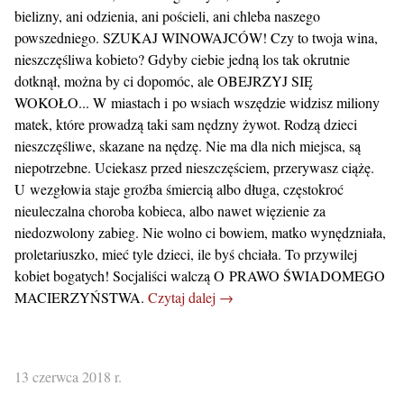
bielizny, ani odzienia, ani pościeli, ani chleba naszego
powszedniego. SZUKAJ WINOWAJCÓW! Czy to twoja wina,
nieszczęśliwa kobieto? Gdyby ciebie jedną los tak okrutnie
dotknął, można by ci dopomóc, ale OBEJRZYJ SIĘ
WOKOŁO... W miastach i po wsiach wszędzie widzisz miliony
matek, które prowadzą taki sam nędzny żywot. Rodzą dzieci
nieszczęśliwe, skazane na nędzę. Nie ma dla nich miejsca, są
niepotrzebne. Uciekasz przed nieszczęściem, przerywasz ciążę.
U wezgłowia staje groźba śmiercią albo długa, częstokroć
nieuleczalna choroba kobieca, albo nawet więzienie za
niedozwolony zabieg. Nie wolno ci bowiem, matko wynędzniała,
proletariuszko, mieć tyle dzieci, ile byś chciała. To przywilej
kobiet bogatych! Socjaliści walczą O PRAWO ŚWIADOMEGO
MACIERZYŃSTWA.
Czytaj dalej →
13 czerwca 2018 r.