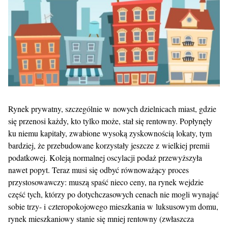
Rynek prywatny, szczególnie w nowych dzielnicach miast, gdzie
się przenosi każdy, kto tylko może, stał się rentowny. Popłynęły
ku niemu kapitały, zwabione wysoką zyskownością lokaty, tym
bardziej, że przebudowane korzystały jeszcze z wielkiej premii
podatkowej. Koleją normalnej oscylacji podaż przewyższyła
nawet popyt. Teraz musi się odbyć równoważący proces
przystosowawczy: muszą spaść nieco ceny, na rynek wejdzie
część tych, którzy po dotychczasowych cenach nie mogli wynająć
sobie trzy- i czteropokojowego mieszkania w luksusowym domu,
rynek mieszkaniowy stanie się mniej rentowny (zwłaszcza