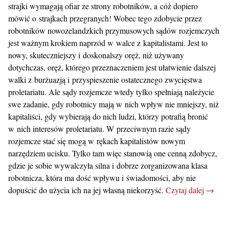
strajki wymagają ofiar ze strony robotników, a cóż dopiero
mówić o strajkach przegranych! Wobec tego zdobycie przez
robotników nowozelandzkich przymusowych sądów rozjemczych
jest ważnym krokiem naprzód w walce z kapitalistami. Jest to
nowy, skuteczniejszy i doskonalszy oręż, niż używany
dotychczas, oręż, którego przeznaczeniem jest ułatwienie dalszej
walki z burżuazją i przyspieszenie ostatecznego zwycięstwa
proletariatu. Ale sądy rozjemcze wtedy tylko spełniają należycie
swe zadanie, gdy robotnicy mają w nich wpływ nie mniejszy, niż
kapitaliści, gdy wybierają do nich ludzi, którzy potrafią bronić
w nich interesów proletariatu. W przeciwnym razie sądy
rozjemcze stać się mogą w rękach kapitalistów nowym
narzędziem ucisku. Tylko tam więc stanowią one cenną zdobycz,
gdzie je sobie wywalczyła silna i dobrze zorganizowana klasa
robotnicza, która ma dość wpływu i świadomości, aby nie
dopuścić do użycia ich na jej własną niekorzyść.
Czytaj dalej →