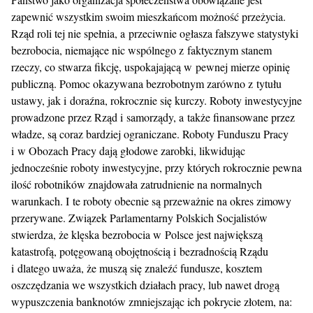
zapewnić wszystkim swoim mieszkańcom możność przeżycia.
Rząd roli tej nie spełnia, a przeciwnie ogłasza fałszywe statystyki
bezrobocia, niemające nic wspólnego z faktycznym stanem
rzeczy, co stwarza fikcję, uspokajającą w pewnej mierze opinię
publiczną. Pomoc okazywana bezrobotnym zarówno z tytułu
ustawy, jak i doraźna, rokrocznie się kurczy. Roboty inwestycyjne
prowadzone przez Rząd i samorządy, a także finansowane przez
władze, są coraz bardziej ograniczane. Roboty Funduszu Pracy
i w Obozach Pracy dają głodowe zarobki, likwidując
jednocześnie roboty inwestycyjne, przy których rokrocznie pewna
ilość robotników znajdowała zatrudnienie na normalnych
warunkach. I te roboty obecnie są przeważnie na okres zimowy
przerywane. Związek Parlamentarny Polskich Socjalistów
stwierdza, że klęska bezrobocia w Polsce jest największą
katastrofą, potęgowaną obojętnością i bezradnością Rządu
i dlatego uważa, że muszą się znaleźć fundusze, kosztem
oszczędzania we wszystkich działach pracy, lub nawet drogą
wypuszczenia banknotów zmniejszając ich pokrycie złotem, na: