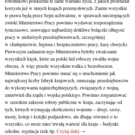
robotnikowi polskiemu te same warunki życia, z jakich proletariat
korzysta już w innych krajach przemysłowych. Zanim wszystkie
te prawa będą przez Sejm uchwalone, w sprawach niecierpiących
zwłoki Ministerstwo Pracy powinno wydawać rozporządzenia
tymczasowe, usuwające najbardziej dotkliwe bolączki (długość
pracy w niektórych przedsiębiorstwach, szczególniej
w chałupnictwie, higiena i bezpieczeństwo pracy, kasy chorych).
Pierwszym zadaniem tego Ministerstwa byłoby zwalczanie
wszystkich klęsk, które na polski lud roboczy zwaliła wojna
obecna. A więc przede wszystkim walka z bezrobociem.
Ministerstwo Pracy powinno starać się o uruchomienie jak
największej liczby fabryk krajowych, zmuszając przedsiębiorców
do wykonywania najniezbędniejszych, związanych z wojną,
zamówień dla rządu i wojska polskiego. Powinno zorganizować
w szerokim zakresie roboty publiczne w kraju, zaczynając od
tych, których wymagają okoliczności wojenne – drogi, szosy,
mosty, koleje i kolejki podjazdowe, ale dbając również o to
wszystko, co może mieć trwałą wartość dla kraju – budynki
szkolne, regulacja rzek itp.
Czytaj dalej →