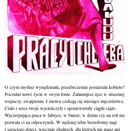
O czym myślisz wynędzniała, przedwcześnie postarzała kobieto?
Poczułaś nowe życie w swym łonie. Załamujesz ręce w strasznej
rozpaczy, zwątpieniu. I znowu czekają cię miesiące męczeństwa.
Ciało i serce twoje wycieńczyły i sponiewierały ciągłe ciąże.
Wyczerpująca praca w fabryce, w biurze, w domu czy na roli nie
pozwala ci na odpoczynek. W nędznej izbie bezrobotny mąż
i sześcioro dzieci, wiecznie głodnych, dla których nie masz ani