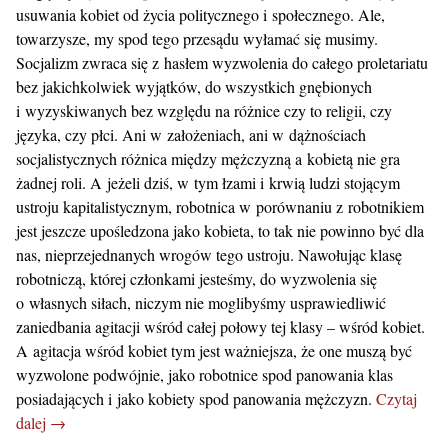
usuwania kobiet od życia politycznego i społecznego. Ale,
towarzysze, my spod tego przesądu wyłamać się musimy.
Socjalizm zwraca się z hasłem wyzwolenia do całego proletariatu
bez jakichkolwiek wyjątków, do wszystkich gnębionych
i wyzyskiwanych bez względu na różnice czy to religii, czy
języka, czy płci. Ani w założeniach, ani w dążnościach
socjalistycznych różnica między mężczyzną a kobietą nie gra
żadnej roli. A jeżeli dziś, w tym łzami i krwią ludzi stojącym
ustroju kapitalistycznym, robotnica w porównaniu z robotnikiem
jest jeszcze upośledzona jako kobieta, to tak nie powinno być dla
nas, nieprzejednanych wrogów tego ustroju. Nawołując klasę
robotniczą, której członkami jesteśmy, do wyzwolenia się
o własnych siłach, niczym nie moglibyśmy usprawiedliwić
zaniedbania agitacji wśród całej połowy tej klasy – wśród kobiet.
A agitacja wśród kobiet tym jest ważniejsza, że one muszą być
wyzwolone podwójnie, jako robotnice spod panowania klas
posiadających i jako kobiety spod panowania mężczyzn.
Czytaj
dalej →