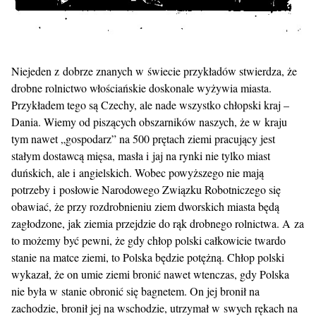
Niejeden z dobrze znanych w świecie przykładów stwierdza, że
drobne rolnictwo włościańskie doskonale wyżywia miasta.
Przykładem tego są Czechy, ale nade wszystko chłopski kraj –
Dania. Wiemy od piszących obszarników naszych, że w kraju
tym nawet „gospodarz” na 500 prętach ziemi pracujący jest
stałym dostawcą mięsa, masła i jaj na rynki nie tylko miast
duńskich, ale i angielskich. Wobec powyższego nie mają
potrzeby i posłowie Narodowego Związku Robotniczego się
obawiać, że przy rozdrobnieniu ziem dworskich miasta będą
zagłodzone, jak ziemia przejdzie do rąk drobnego rolnictwa. A za
to możemy być pewni, że gdy chłop polski całkowicie twardo
stanie na matce ziemi, to Polska będzie potężną. Chłop polski
wykazał, że on umie ziemi bronić nawet wtenczas, gdy Polska
nie była w stanie obronić się bagnetem. On jej bronił na
zachodzie, bronił jej na wschodzie, utrzymał w swych rękach na