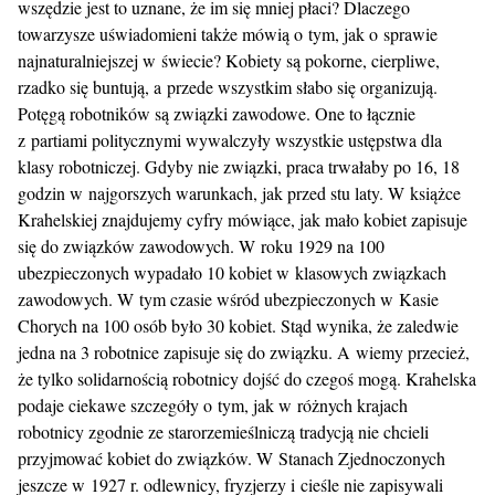
wszędzie jest to uznane, że im się mniej płaci? Dlaczego
towarzysze uświadomieni także mówią o tym, jak o sprawie
najnaturalniejszej w świecie? Kobiety są pokorne, cierpliwe,
rzadko się buntują, a przede wszystkim słabo się organizują.
Potęgą robotników są związki zawodowe. One to łącznie
z partiami politycznymi wywalczyły wszystkie ustępstwa dla
klasy robotniczej. Gdyby nie związki, praca trwałaby po 16, 18
godzin w najgorszych warunkach, jak przed stu laty. W książce
Krahelskiej znajdujemy cyfry mówiące, jak mało kobiet zapisuje
się do związków zawodowych. W roku 1929 na 100
ubezpieczonych wypadało 10 kobiet w klasowych związkach
zawodowych. W tym czasie wśród ubezpieczonych w Kasie
Chorych na 100 osób było 30 kobiet. Stąd wynika, że zaledwie
jedna na 3 robotnice zapisuje się do związku. A wiemy przecież,
że tylko solidarnością robotnicy dojść do czegoś mogą. Krahelska
podaje ciekawe szczegóły o tym, jak w różnych krajach
robotnicy zgodnie ze starorzemieślniczą tradycją nie chcieli
przyjmować kobiet do związków. W Stanach Zjednoczonych
jeszcze w 1927 r. odlewnicy, fryzjerzy i cieśle nie zapisywali