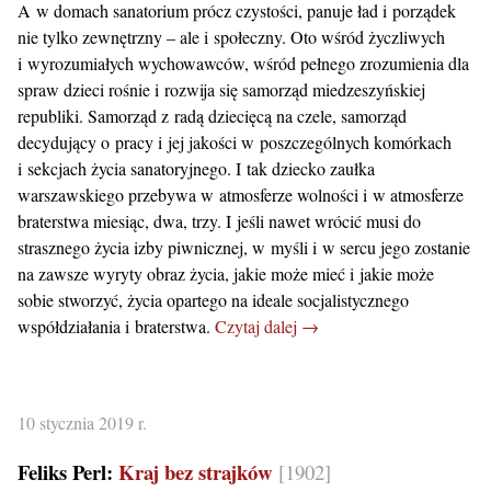
A w domach sanatorium prócz czystości, panuje ład i porządek
nie tylko zewnętrzny – ale i społeczny. Oto wśród życzliwych
i wyrozumiałych wychowawców, wśród pełnego zrozumienia dla
spraw dzieci rośnie i rozwija się samorząd miedzeszyńskiej
republiki. Samorząd z radą dziecięcą na czele, samorząd
decydujący o pracy i jej jakości w poszczególnych komórkach
i sekcjach życia sanatoryjnego. I tak dziecko zaułka
warszawskiego przebywa w atmosferze wolności i w atmosferze
braterstwa miesiąc, dwa, trzy. I jeśli nawet wrócić musi do
strasznego życia izby piwnicznej, w myśli i w sercu jego zostanie
na zawsze wyryty obraz życia, jakie może mieć i jakie może
sobie stworzyć, życia opartego na ideale socjalistycznego
współdziałania i braterstwa.
Czytaj dalej →
10 stycznia 2019 r.
Feliks Perl:
Kraj bez strajków
[1902]