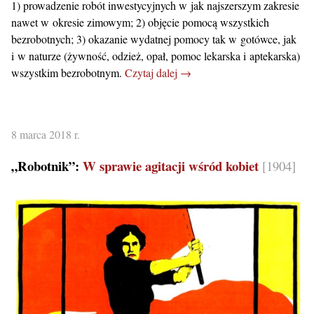
1) prowadzenie robót inwestycyjnych w jak najszerszym zakresie
nawet w okresie zimowym; 2) objęcie pomocą wszystkich
bezrobotnych; 3) okazanie wydatnej pomocy tak w gotówce, jak
i w naturze (żywność, odzież, opał, pomoc lekarska i aptekarska)
wszystkim bezrobotnym.
Czytaj dalej →
8 marca 2018 r.
„Robotnik”:
W sprawie agitacji wśród kobiet
[1904]