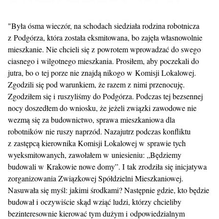
"Była ósma wieczór, na schodach siedziała rodzina robotnicza
z Podgórza, która została eksmitowana, bo zajęła własnowolnie
mieszkanie. Nie chcieli się z powrotem wprowadzać do swego
ciasnego i wilgotnego mieszkania. Prosiłem, aby poczekali do
jutra, bo o tej porze nie znajdą nikogo w Komisji Lokalowej.
Zgodzili się pod warunkiem, że razem z nimi przenocuję.
Zgodziłem się i ruszyliśmy do Podgórza. Podczas tej bezsennej
nocy doszedłem do wniosku, że jeżeli związki zawodowe nie
wezmą się za budownictwo, sprawa mieszkaniowa dla
robotników nie ruszy naprzód. Nazajutrz podczas konfliktu
z zastępcą kierownika Komisji Lokalowej w sprawie tych
wyeksmitowanych, zawołałem w uniesieniu: „Będziemy
budowali w Krakowie nowe domy”. I tak zrodziła się inicjatywa
zorganizowania Związkowej Spółdzielni Mieszkaniowej.
Nasuwała się myśl: jakimi środkami? Następnie gdzie, kto będzie
budował i oczywiście skąd wziąć ludzi, którzy chcieliby
bezinteresownie kierować tym dużym i odpowiedzialnym