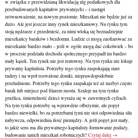
w związku z przewidzianą likwidacją ulg podatkowych dla
przebudowanych kapitałów prywatnych) – i nastąpi
zrównoważenie, na nowym poziomie. Mieszkań nie będzie już za
dużo. Ale jest jeszcze inny rynek mieszkaniowy. Na rynku tym
stoją nędzarze z przedmieść, za nimi wloką się beznadziejnie
mieszkańcy baraków i bezdomni. Ludzie ci mogą zaofiarować za
mieszkanie bardzo mało – jeśli w ogóle mogą dać cokolwiek – bo
w procesie podziału dochodu społecznego przypadł im bardzo
mały kąsek. Ten rynek nie jest rentowny. Na tym rynku nie lokuje
prywatny kapitalista. Potrzeby tego rynku zaspokajają stare
rudery i na wpół rozwalone domki, nieprawdopodobnie
przeludnione. Potrzeby tego rynku zaspakaja też aż nazbyt często
barak lub miejsce pod filarem mostu. Szaleje na tym rynku
gruźlica, śmiertelność dzieci wyraża się w zawrotnych cyfrach.
Na tym rynku potrzeby są wprawdzie olbrzymie, ale popyt
bardzo niewielki, bo za potrzebami tymi nie stoi odpowiednia siła
nabywcza, odpowiednia ilość pieniędzy. A jeśli popyt jest mały,
to jakiż sens ma dla prywatnego kapitalisty formowanie podaży,
budowanie tanich mieszkań robotniczych?
Czytaj dalej →