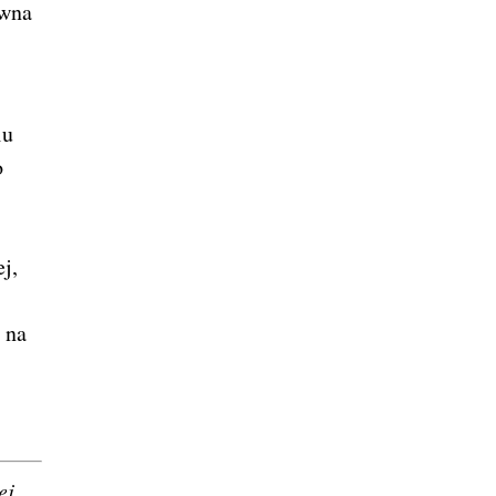
ówna
iu
o
j,
 na
ej,