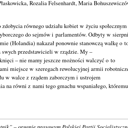
 Płaskowicka, Rozalia Felsenhardt, Maria Bohuszewicz
do zdobycia równego udziału kobiet w życiu społecznym
 wyborczego do sejmów i parlamentów. Odbyty w sierpn
mie (Holandia) nakazał ponownie stanowczą walkę o t
a swych przedstawicieli w rządzie. My –
nięci – nie mamy jeszcze możności walczyć o to
mi miejsce w szeregach rewolucyjnej armii robotnicze
łu w walce z rządem zaborczym i ustrojem
nia na równi z nami tego gmachu wspaniałego, któremu
tnik” – organie prasowym Polskiej Partii Socjalistyczn