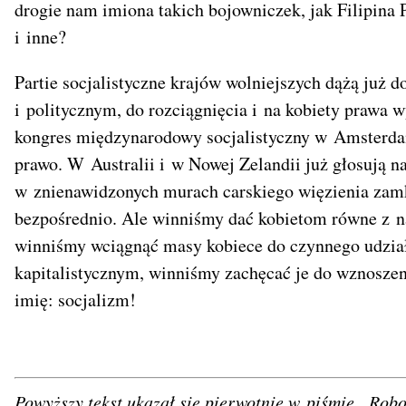
drogie nam imiona takich bojowniczek, jak Filipina
i inne?
Partie socjalistyczne krajów wolniejszych dążą już 
i politycznym, do rozciągnięcia i na kobiety prawa
kongres międzynarodowy socjalistyczny w Amsterda
prawo. W Australii i w Nowej Zelandii już głosują n
w znienawidzonych murach carskiego więzienia zamk
bezpośrednio. Ale winniśmy dać kobietom równe z na
winniśmy wciągnąć masy kobiece do czynnego udzia
kapitalistycznym, winniśmy zachęcać je do wznosze
imię: socjalizm!
Powyższy tekst ukazał się pierwotnie w piśmie „Robo