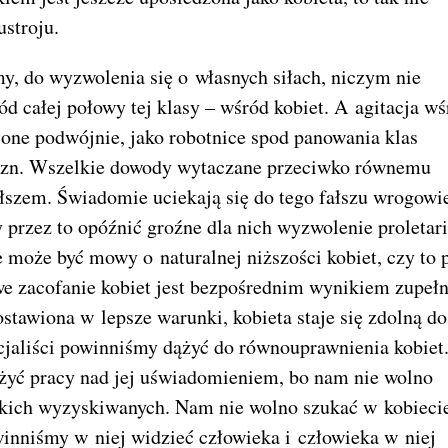
stroju.
my, do wyzwolenia się o własnych siłach, niczym nie
d całej połowy tej klasy – wśród kobiet. A agitacja wś
lone podwójnie, jako robotnice spod panowania klas
zyzn. Wszelkie dowody wytaczane przeciwko równemu
łszem. Świadomie uciekają się do tego fałszu wrogowi
 przez to opóźnić groźne dla nich wyzwolenie proletari
 może być mowy o naturalnej niższości kobiet, czy to 
 zacofanie kobiet jest bezpośrednim wynikiem zupeł
stawiona w lepsze warunki, kobieta staje się zdolną do
jaliści powinniśmy dążyć do równouprawnienia kobiet
ażyć pracy nad jej uświadomieniem, bo nam nie wolno
stkich wyzyskiwanych. Nam nie wolno szukać w kobieci
winniśmy w niej widzieć człowieka i człowieka w niej