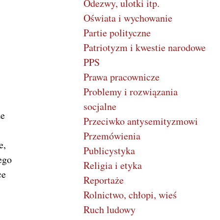
Odezwy, ulotki itp.
Oświata i wychowanie
Partie polityczne
Patriotyzm i kwestie narodowe
PPS
Prawa pracownicze
Problemy i rozwiązania
socjalne
ze
Przeciwko antysemityzmowi
Przemówienia
e,
Publicystyka
ego
Religia i etyka
ce
Reportaże
Rolnictwo, chłopi, wieś
Ruch ludowy