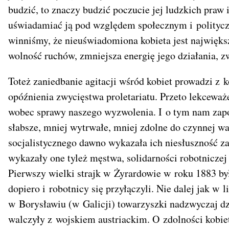
budzić, to znaczy budzić poczucie jej ludzkich praw
uświadamiać ją pod względem społecznym i politycz
winniśmy, że nieuświadomiona kobieta jest najwięks
wolność ruchów, zmniejsza energię jego działania, 
Toteż zaniedbanie agitacji wśród kobiet prowadzi z k
opóźnienia zwycięstwa proletariatu. Przeto lekceważ
wobec sprawy naszego wyzwolenia. I o tym nam zapom
słabsze, mniej wytrwałe, mniej zdolne do czynnej wa
socjalistycznego dawno wykazała ich niesłuszność za
wykazały one tyleż męstwa, solidarności robotniczej 
Pierwszy wielki strajk w Żyrardowie w roku 1883 był
dopiero i robotnicy się przyłączyli. Nie dalej jak w
w Borysławiu (w Galicji) towarzyszki nadzwyczaj dzi
walczyły z wojskiem austriackim. O zdolności kobie