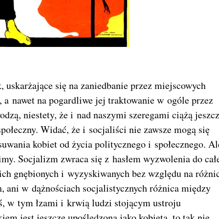
, uskarżające się na zaniedbanie przez miejscowych
, a nawet na pogardliwe jej traktowanie w ogóle przez
odzą, niestety, że i nad naszymi szeregami ciążą jeszc
społeczny. Widać, że i socjaliści nie zawsze mogą się
uwania kobiet od życia politycznego i społecznego. Al
imy. Socjalizm zwraca się z hasłem wyzwolenia do cał
kich gnębionych i wyzyskiwanych bez względu na różni
ch, ani w dążnościach socjalistycznych różnica między
iś, w tym łzami i krwią ludzi stojącym ustroju
em jest jeszcze upośledzona jako kobieta, to tak nie