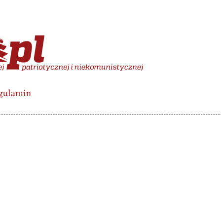
więcony polskiej lewicy de
gulamin