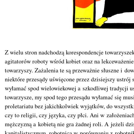
Z wielu stron nadchodzą korespondencje towarzyszek
agitatorów roboty wśród kobiet oraz na lekceważenie
towarzyszy. Zażalenia te są przeważnie słuszne i dow
niektóre przesądy uświęcone przez dzisiejszy ustrój 
wyłamać spod wielowiekowej a szkodliwej tradycji us
towarzysze, my spod tego przesądu wyłamać się mus
proletariatu bez jakichkolwiek wyjątków, do wszyst
czy to religii, czy języka, czy płci. Ani w założenia
mężczyzną a kobietą nie gra żadnej roli. A jeżeli dz
kapitalistycznym, robotnica w porównaniu z robotniki