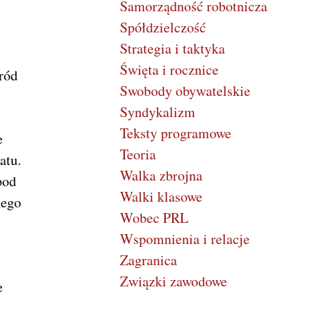
Samorządność robotnicza
Spółdzielczość
Strategia i taktyka
Święta i rocznice
ród
Swobody obywatelskie
Syndykalizm
Teksty programowe
e
Teoria
atu.
Walka zbrojna
pod
Walki klasowe
nego
Wobec PRL
Wspomnienia i relacje
.
Zagranica
Związki zawodowe
e