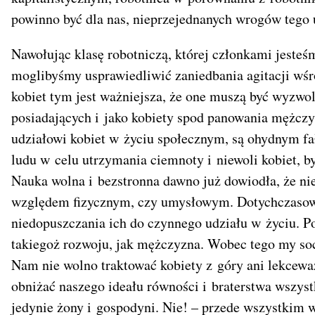
powinno być dla nas, nieprzejednanych wrogów tego u
Nawołując klasę robotniczą, której członkami jesteś
moglibyśmy usprawiedliwić zaniedbania agitacji wśró
kobiet tym jest ważniejsza, że one muszą być wyzwo
posiadających i jako kobiety spod panowania mężc
udziałowi kobiet w życiu społecznym, są ohydnym fa
ludu w celu utrzymania ciemnoty i niewoli kobiet, by
Nauka wolna i bezstronna dawno już dowiodła, że nie
względem fizycznym, czy umysłowym. Dotychczasowe
niedopuszczania ich do czynnego udziału w życiu. Po
takiegoż rozwoju, jak mężczyzna. Wobec tego my soc
Nam nie wolno traktować kobiety z góry ani lekcew
obniżać naszego ideału równości i braterstwa wszy
jedynie żony i gospodyni. Nie! – przede wszystkim 