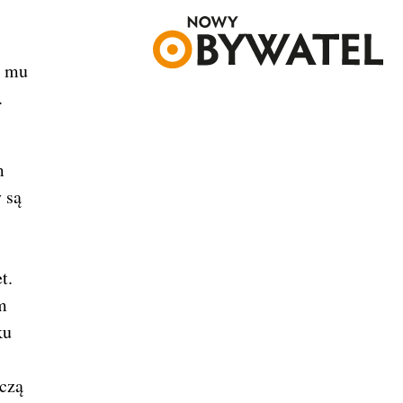
e mu
.
m
 są
t.
m
ku
dczą