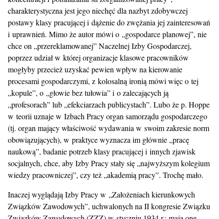
charakterystyczna jest jego niechęć dla nazbyt zdobywczej
postawy klasy pracującej i dążenie do zwężania jej zainteresowań
i uprawnień. Mimo że autor mówi o „gospodarce planowej”, nie
chce on „przereklamowanej” Naczelnej Izby Gospodarczej,
poprzez udział w której organizacje klasowe pracowników
mogłyby przecież uzyskać pewien wpływ na kierowanie
procesami gospodarczymi, z kolosalną ironią mówi więc o tej
„kopule”, o „głowie bez tułowia” i o zalecających ją
„profesorach” lub „efekciarzach publicystach”. Lubo że p. Hoppe
w teorii uznaje w Izbach Pracy organ samorządu gospodarczego
(tj. organ mający właściwość wydawania w swoim zakresie norm
obowiązujących), w praktyce wyznacza im głównie „pracę
naukową”, badanie potrzeb klasy pracującej i innych zjawisk
socjalnych, chce, aby Izby Pracy stały się „najwyższym kolegium
wiedzy pracowniczej”, czy też „akademią pracy”. Trochę mało.
Inaczej wyglądają Izby Pracy w „Założeniach kierunkowych
Związków Zawodowych”, uchwalonych na II kongresie Związku
Związków Zawodowych (ZZZ) w styczniu 1934 r.; mają one