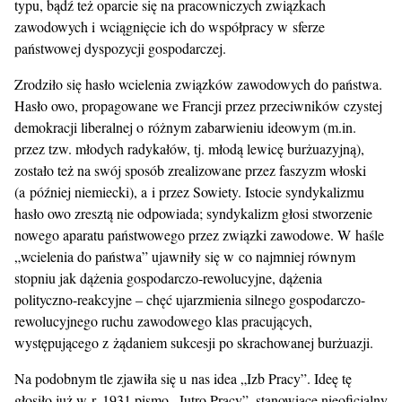
typu, bądź też oparcie się na pracowniczych związkach
zawodowych i wciągnięcie ich do współpracy w sferze
państwowej dyspozycji gospodarczej.
Zrodziło się hasło wcielenia związków zawodowych do państwa.
Hasło owo, propagowane we Francji przez przeciwników czystej
demokracji liberalnej o różnym zabarwieniu ideowym (m.in.
przez tzw. młodych radykałów, tj. młodą lewicę burżuazyjną),
zostało też na swój sposób zrealizowane przez faszyzm włoski
(a później niemiecki), a i przez Sowiety. Istocie syndykalizmu
hasło owo zresztą nie odpowiada; syndykalizm głosi stworzenie
nowego aparatu państwowego przez związki zawodowe. W haśle
„wcielenia do państwa” ujawniły się w co najmniej równym
stopniu jak dążenia gospodarczo-rewolucyjne, dążenia
polityczno-reakcyjne – chęć ujarzmienia silnego gospodarczo-
rewolucyjnego ruchu zawodowego klas pracujących,
występującego z żądaniem sukcesji po skrachowanej burżuazji.
Na podobnym tle zjawiła się u nas idea „Izb Pracy”. Ideę tę
głosiło już w r. 1931 pismo „Jutro Pracy”, stanowiące nieoficjalny