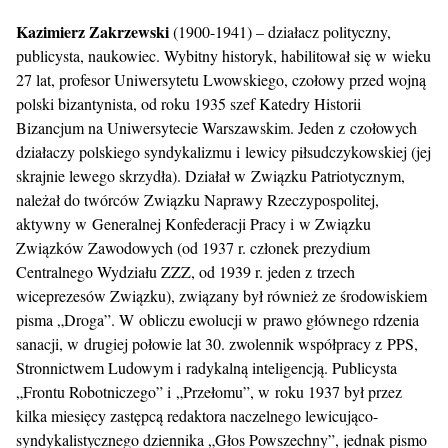
Kazimierz Zakrzewski
(1900-1941) – działacz polityczny,
publicysta, naukowiec. Wybitny historyk, habilitował się w wieku
27 lat, profesor Uniwersytetu Lwowskiego, czołowy przed wojną
polski bizantynista, od roku 1935 szef Katedry Historii
Bizancjum na Uniwersytecie Warszawskim. Jeden z czołowych
działaczy polskiego syndykalizmu i lewicy piłsudczykowskiej (jej
skrajnie lewego skrzydła). Działał w Związku Patriotycznym,
należał do twórców Związku Naprawy Rzeczypospolitej,
aktywny w Generalnej Konfederacji Pracy i w Związku
Związków Zawodowych (od 1937 r. członek prezydium
Centralnego Wydziału ZZZ, od 1939 r. jeden z trzech
wiceprezesów Związku), związany był również ze środowiskiem
pisma „Droga”. W obliczu ewolucji w prawo głównego rdzenia
sanacji, w drugiej połowie lat 30. zwolennik współpracy z PPS,
Stronnictwem Ludowym i radykalną inteligencją. Publicysta
„Frontu Robotniczego” i „Przełomu”, w roku 1937 był przez
kilka miesięcy zastępcą redaktora naczelnego lewicująco-
syndykalistycznego dziennika „Głos Powszechny”, jednak pismo