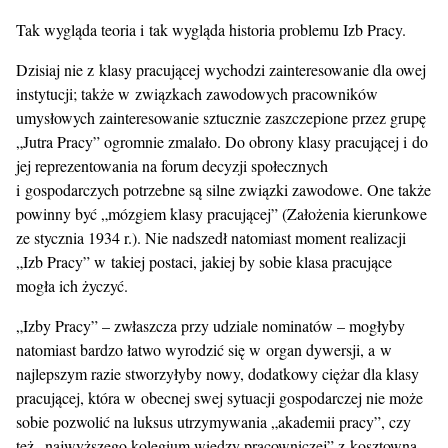
Tak wygląda teoria i tak wygląda historia problemu Izb Pracy.
Dzisiaj nie z klasy pracującej wychodzi zainteresowanie dla owej
instytucji; także w związkach zawodowych pracowników
umysłowych zainteresowanie sztucznie zaszczepione przez grupę
„Jutra Pracy” ogromnie zmalało. Do obrony klasy pracującej i do
jej reprezentowania na forum decyzji społecznych
i gospodarczych potrzebne są silne związki zawodowe. One także
powinny być „mózgiem klasy pracującej” (Założenia kierunkowe
ze stycznia 1934 r.). Nie nadszedł natomiast moment realizacji
„Izb Pracy” w takiej postaci, jakiej by sobie klasa pracujące
mogła ich życzyć.
„Izby Pracy” – zwłaszcza przy udziale nominatów – mogłyby
natomiast bardzo łatwo wyrodzić się w organ dywersji, a w
najlepszym razie stworzyłyby nowy, dodatkowy ciężar dla klasy
pracującej, która w obecnej swej sytuacji gospodarczej nie może
sobie pozwolić na luksus utrzymywania „akademii pracy”, czy
też „najwyższego kolegium wiedzy pracowniczej” z kosztowną