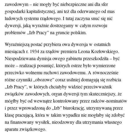
zawodowym – nie mogły być niebezpieczne ani dla sfer
gospodarki kapitalistycznej, ani też dla oderwanego od mas
ludowych systemu rządowego. I tutaj zaczyna snuć się nić
dywersji, jaką wyraźnie dostrzegamy w całym rozwoju
problemów „Izb Pracy” na gruncie polskim.
Wyraźniejszą postać przybiera owa dywersja w ostatnich
miesiącach r. 1934 za rządów premiera Leona Kozłowskiego.
Niespodziewana dymisja owego gabinetu przeszkodziła – być
może – realizacji posunięć, których ostrze było wymierzone
przeciwko wolnemu ruchowi zawodowemu. A równocześnie
różne czynniki „obozowe” coraz usilniej domagają się rozbicia
„Izb Pracy”, w których chciałyby widzieć przeciwważnik
związków zawodowych, organ dywersji tym skuteczniejszy, że
mógłby być od wewnątrz kontrolowany przez radców-nominatów
i przez wprowadzoną do „Izb” biurokrację, utrzymywaną przez
klasę pracującą, która w takim wypadku nie mogłaby się zdobyć
na finansowany wysiłek, nieodzowny dla utrzymania własnego
aparatu związkowego.