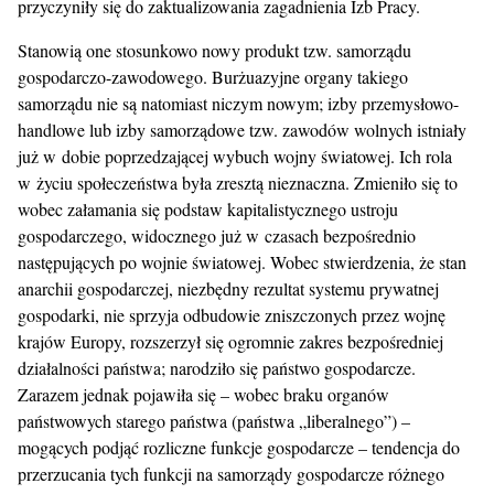
przyczyniły się do zaktualizowania zagadnienia Izb Pracy.
Stanowią one stosunkowo nowy produkt tzw. samorządu
gospodarczo-zawodowego. Burżuazyjne organy takiego
samorządu nie są natomiast niczym nowym; izby przemysłowo-
handlowe lub izby samorządowe tzw. zawodów wolnych istniały
już w dobie poprzedzającej wybuch wojny światowej. Ich rola
w życiu społeczeństwa była zresztą nieznaczna. Zmieniło się to
wobec załamania się podstaw kapitalistycznego ustroju
gospodarczego, widocznego już w czasach bezpośrednio
następujących po wojnie światowej. Wobec stwierdzenia, że stan
anarchii gospodarczej, niezbędny rezultat systemu prywatnej
gospodarki, nie sprzyja odbudowie zniszczonych przez wojnę
krajów Europy, rozszerzył się ogromnie zakres bezpośredniej
działalności państwa; narodziło się państwo gospodarcze.
Zarazem jednak pojawiła się – wobec braku organów
państwowych starego państwa (państwa „liberalnego”) –
mogących podjąć rozliczne funkcje gospodarcze – tendencja do
przerzucania tych funkcji na samorządy gospodarcze różnego