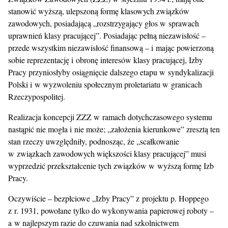
stanowić wyższą, ulepszoną formę klasowych związków
zawodowych, posiadającą „rozstrzygający głos w sprawach
uprawnień klasy pracującej”. Posiadając pełną niezawisłość –
przede wszystkim niezawisłość finansową – i mając powierzoną
sobie reprezentację i obronę interesów klasy pracującej, Izby
Pracy przyniosłyby osiągnięcie dalszego etapu w syndykalizacji
Polski i w wyzwoleniu społecznym proletariatu w granicach
Rzeczypospolitej.
Realizacja koncepcji ZZZ w ramach dotychczasowego systemu
nastąpić nie mogła i nie może; „założenia kierunkowe” zresztą ten
stan rzeczy uwzględniły, podnosząc, że „scałkowanie
w związkach zawodowych większości klasy pracującej” musi
wyprzedzić przekształcenie tych związków w wyższą formę Izb
Pracy.
Oczywiście – bezpłciowe „Izby Pracy” z projektu p. Hoppego
z r. 1931, powołane tylko do wykonywania papierowej roboty –
a w najlepszym razie do czuwania nad szkolnictwem