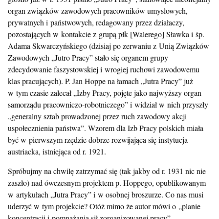
organ związków zawodowych pracowników umysłowych,
prywatnych i państwowych, redagowany przez działaczy,
pozostających w kontakcie z grupą płk [Walerego] Sławka i śp.
Adama Skwarczyńskiego (dzisiaj po zerwaniu z Unią Związków
Zawodowych „Jutro Pracy” stało się organem grupy
zdecydowanie faszystowskiej i wrogiej ruchowi zawodowemu
klas pracujących). P. Jan Hoppe na łamach „Jutra Pracy” już
w tym czasie zalecał „Izby Pracy, pojęte jako najwyższy organ
samorządu pracowniczo-robotniczego” i widział w nich przyszły
„generalny sztab prowadzonej przez ruch zawodowy akcji
uspołecznienia państwa”. Wzorem dla Izb Pracy polskich miała
być w pierwszym rzędzie dobrze rozwijająca się instytucja
austriacka, istniejąca od r. 1921.
Spróbujmy na chwilę zatrzymać się (tak jakby od r. 1931 nic nie
zaszło) nad ówczesnym projektem p. Hoppego, opublikowanym
w artykułach „Jutra Pracy” i w osobnej broszurze. Co nas musi
uderzyć w tym projekcie? Otóż mimo że autor mówi o „planie
koncentracji i pomnażania sił zorganizowanej pracy”,