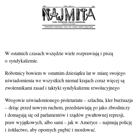
W ostatnich czasach wszędzie wiele rozprawiają i piszą
o syndykalizmie.
Robotnicy bowiem w ostatnim dziesiątku lat w miarę swojego
uświadomienia we wszystkich niemal krajach coraz więcej są
zwolennikami zasad i taktyki syndykalizmu rewolucyjnego
Wrogowie uświadomionego proletariatu – szlachta, kler burżuazja
– drżąc przed nowym ruchem, przedstawiają go jako zbrodniczy
i domagają się od parlamentów i rządów gwałtownej represji,
praw wyjątkowych, albo sami – jak w Ameryce – najmują policję
i żołdactwo, aby opornych gnębić i mordować.