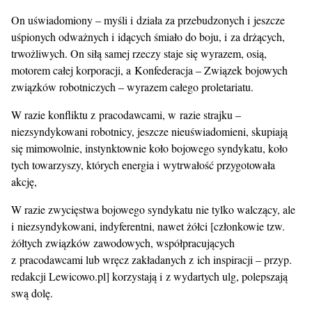
On uświadomiony – myśli i działa za przebudzonych i jeszcze
uśpionych odważnych i idących śmiało do boju, i za drżących,
trwożliwych. On siłą samej rzeczy staje się wyrazem, osią,
motorem całej korporacji, a Konfederacja – Związek bojowych
związków robotniczych – wyrazem całego proletariatu.
W razie konfliktu z pracodawcami, w razie strajku –
niezsyndykowani robotnicy, jeszcze nieuświadomieni, skupiają
się mimowolnie, instynktownie koło bojowego syndykatu, koło
tych towarzyszy, których energia i wytrwałość przygotowała
akcję,
W razie zwycięstwa bojowego syndykatu nie tylko walczący, ale
i niezsyndykowani, indyferentni, nawet żółci [członkowie tzw.
żółtych związków zawodowych, współpracujących
z pracodawcami lub wręcz zakładanych z ich inspiracji – przyp.
redakcji Lewicowo.pl] korzystają i z wydartych ulg, polepszają
swą dolę.