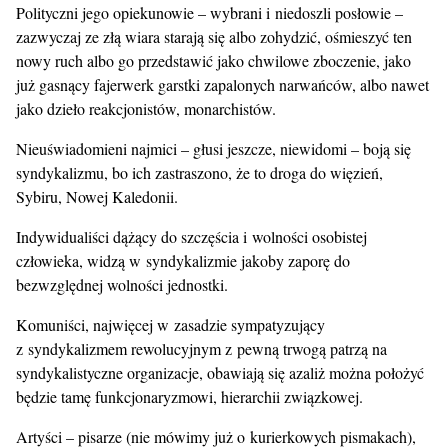
Polityczni jego opiekunowie – wybrani i niedoszli posłowie –
zazwyczaj ze złą wiara starają się albo zohydzić, ośmieszyć ten
nowy ruch albo go przedstawić jako chwilowe zboczenie, jako
już gasnący fajerwerk garstki zapalonych narwańców, albo nawet
jako dzieło reakcjonistów, monarchistów.
Nieuświadomieni najmici – głusi jeszcze, niewidomi – boją się
syndykalizmu, bo ich zastraszono, że to droga do więzień,
Sybiru, Nowej Kaledonii.
Indywidualiści dążący do szczęścia i wolności osobistej
człowieka, widzą w syndykalizmie jakoby zaporę do
bezwzględnej wolności jednostki.
Komuniści, najwięcej w zasadzie sympatyzujący
z syndykalizmem rewolucyjnym z pewną trwogą patrzą na
syndykalistyczne organizacje, obawiają się azaliż można położyć
będzie tamę funkcjonaryzmowi, hierarchii związkowej.
Artyści – pisarze (nie mówimy już o kurierkowych pismakach),