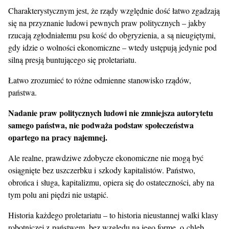
Charakterystycznym jest, że rządy względnie dość łatwo zgadzają
się na przyznanie ludowi pewnych praw politycznych – jakby
rzucają zgłodniałemu psu kość do obgryzienia, a są nieugiętymi,
gdy idzie o wolności ekonomiczne – wtedy ustępują jedynie pod
silną presją buntującego się proletariatu.
Łatwo zrozumieć to różne odmienne stanowisko rządów,
państwa.
Nadanie praw politycznych ludowi nie zmniejsza autorytetu
samego państwa, nie podważa podstaw społeczeństwa
opartego na pracy najemnej.
Ale realne, prawdziwe zdobycze ekonomiczne nie mogą być
osiągnięte bez uszczerbku i szkody kapitalistów. Państwo,
obrońca i sługa, kapitalizmu, opiera się do ostateczności, aby na
tym polu ani piędzi nie ustąpić.
Historia każdego proletariatu – to historia nieustannej walki klasy
robotniczej z państwem, bez względu na jego formę, o chleb,