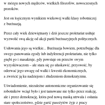
w mózgu nowych mędrców, wielkich filozofów, nowoczesnych
proroków.
Jest on logicznym wynikiem wiekowej walki klasy robotniczej
z burżuazją.
Przez cały wiek dziewiętnasty i dziś jeszcze proletariat usiłuje
wyzwolić swą akcję od akcji partii burżuazyjnych politycznych.
Usiłowania jego są wielkie... Burżuazja bowiem, potrzebując dla
swego panowania zgody lub indyferencji proletariatu, nie tylko
gnębi go i masakruje, gdy powstaje on przeciw swym
wyzyskiwaczom – ale stara się go ułaskawić, przyswoić, by
oderwać jego uwagę od walki i kwestii ekonomicznych,
a zwrócić ją ku nadziejom i złudzeniom demokratyzmu.
Uświadomienie, niezależne autonomiczne organizowanie się
robotników wciąż było i jest tamowane nie tylko przez reakcję,
ale i przez demokrację, która pod nową maską utrwala i osłania
stare społeczeństwo, gdzie garść pasożytów żyje z pracy