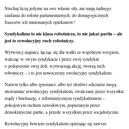
Niechaj liczą jedynie na swe własne siły, nie mają żadnego
zaufania do reform parlamentarnych, do demagogicznych
frazesów ich mniemanych opiekunów!
Syndykalizm to nie klasa robotnicza, to nie jakaś partia – ale
jest to rewolucyjny ruch robotniczy.
Wytwórcy-najmici, łącząc się dla walki ze wspólnym wrogiem,
walcząc w swym syndykacie i przez swój syndykat
o polepszenie swej doli, wytwarzają akcję, tworzą ruch
robotniczy – i to jest nowoczesny ewolucyjny syndykalizm.
Naiwni tylko albo ignoranci, albo też złośliwi sekciarze mogą
utożsamiać rewolucyjny syndykalizm, zwalczany przez wszystkie
rządy i burżuazję, z reformistycznym syndykalizmem –
pokojowym ruchem zawodowym, popieranym przez
demokratyczne partie, a przede wszystkim przez socjalistyczne.
Rewolucyjny bowiem syndykalizm opierając się zawsze