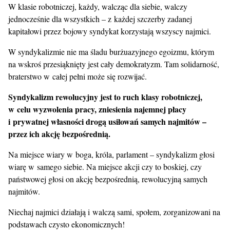
W klasie robotniczej, każdy, walcząc dla siebie, walczy
jednocześnie dla wszystkich – z każdej szczerby zadanej
kapitałowi przez bojowy syndykat korzystają wszyscy najmici.
W syndykalizmie nie ma śladu burżuazyjnego egoizmu, którym
na wskroś przesiąknięty jest cały demokratyzm. Tam solidarność,
braterstwo w całej pełni może się rozwijać.
Syndykalizm rewolucyjny jest to ruch klasy robotniczej,
w celu wyzwolenia pracy, zniesienia najemnej płacy
i prywatnej własności drogą usiłowań samych najmitów –
przez ich akcję bezpośrednią.
Na miejsce wiary w boga, króla, parlament – syndykalizm głosi
wiarę w samego siebie. Na miejsce akcji czy to boskiej, czy
państwowej głosi on akcję bezpośrednią, rewolucyjną samych
najmitów.
Niechaj najmici działają i walczą sami, społem, zorganizowani na
podstawach czysto ekonomicznych!