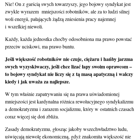
Nie! On z garścią swych towarzyszy, jego bojowy syndykat jest
zwykle wyrazem mniejszości robotników, ale za to ludzi silnej
woli energii, pałających żądzą zniesienia pracy najemnej
i wszelkiej niewoli.
Każdy, każda jednostka choćby odosobniona ma prawo powstać
przeciw uciskowi, ma prawo buntu.
Jeśli większość robotników nie czuje, ciężaru i hańby jarzma
swych wyzyskiwaczy, jeśli chce lizać łapy swoim oprawcom –
to bojowy syndykat nie liczy się z tą masą apatyczną i walczy
kiedy i jak uważa za najlepsze.
W tym właśnie zapatrywaniu się na prawa uświadomionej
mniejszości jest kardynalna różnica rewolucyjnego syndykalizmu
a demokratyzmu i zarazem socjalizmu, który w ostatnich czasach
coraz więcej się doń zbliża.
Zasady demokratyzmu, głosząc jakoby wszechwładztwo ludu,
uświęcają niewolę ekonomiczną, gdyż znakomita większość nie