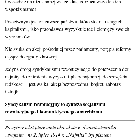
i wszędzie na nieustannej walce klas, odrzuca wszelkie ich
współdziałanie!
Przeciwnym jest on zawsze państwu, które stoi na usługach
kapitalizmu, jako pracodawca wyzyskuje też i ciemięży swoich
wyrobników.
Nie szuka on akcji pośredniej przez parlamenty, potępia reformy
dążące do zgody klasowej.
Jedyną drogą syndykalizmu rewolucyjnego do polepszenia doli
najmity, do zniesienia wyzysku i płacy najemnej, do szczęścia
ludzkości – jest walka, akcja bezpośrednia: bojkot, sabotaż
i strajk.
Syndykalizm rewolucyjny to synteza socjalizmu
rewolucyjnego i komunistycznego anarchizmu.
Powyższy tekst pierwotnie ukazał się w dwumiesięczniku
„Najmita” nr 2, lipiec 1914 r. „Najmita” był pismem