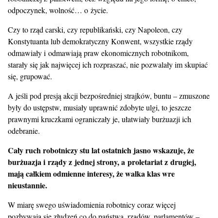
odpoczynek, wolność… o życie.
Czy to rząd carski, czy republikański, czy Napoleon, czy
Konstytuanta lub demokratyczny Konwent, wszystkie rządy
odmawiały i odmawiają praw ekonomicznych robotnikom,
starały się jak najwięcej ich rozpraszać, nie pozwalały im skupiać
się, grupować.
A jeśli pod presją akcji bezpośredniej strajków, buntu – zmuszone
były do ustępstw, musiały uprawnić zdobyte ulgi, to jeszcze
prawnymi kruczkami ograniczały je, ułatwiały burżuazji ich
odebranie.
Cały ruch robotniczy stu lat ostatnich jasno wskazuje, że
burżuazja i rządy z jednej strony, a proletariat z drugiej,
mają całkiem odmienne interesy, że walka klas wre
nieustannie.
W miarę swego uświadomienia robotnicy coraz więcej
pozbywają się złudzeń co do państwa, rządów, parlamentów –