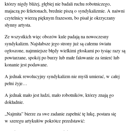
którzy nigdy bliżej, głębiej nie badali ruchu robotniczego,
majaczą po felietonach, brednie piszą o syndykalizmie. A naiwni
czytelnicy wierzą pięknym frazesom, bo pisał je okrzyczany
słynny artysta.
Ze wszystkich więc obozów kule padają na nowoczesny
syndykalizm. Najsłabsze jego strony już są całemu światu
ogłoszone, najmniejsze błędy wielkimi głoskami po tysiąc razy są
powtarzane, spokój po burzy lub małe falowanie za śmierć lub
konanie jest podawane.
A jednak rewolucyjny syndykalizm nie myśli umierać, w całej
pełni żyje…
A jednak mało jest ludzi, mało robotników, którzy znają go
dokładnie.
„Najmita” bierze za swe zadanie zapełnić tę lukę, postara się
w szeregu artykułów pokrótce przedstawić: