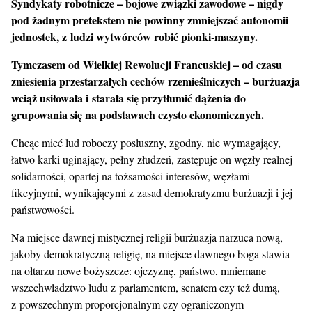
Syndykaty robotnicze – bojowe związki zawodowe – nigdy
pod żadnym pretekstem nie powinny zmniejszać autonomii
jednostek, z ludzi wytwórców robić pionki-maszyny.
Tymczasem od Wielkiej Rewolucji Francuskiej – od czasu
zniesienia przestarzałych cechów rzemieślniczych – burżuazja
wciąż usiłowała i starała się przytłumić dążenia do
grupowania się na podstawach czysto ekonomicznych.
Chcąc mieć lud roboczy posłuszny, zgodny, nie wymagający,
łatwo karki uginający, pełny złudzeń, zastępuje on węzły realnej
solidarności, opartej na tożsamości interesów, węzłami
fikcyjnymi, wynikającymi z zasad demokratyzmu burżuazji i jej
państwowości.
Na miejsce dawnej mistycznej religii burżuazja narzuca nową,
jakoby demokratyczną religię, na miejsce dawnego boga stawia
na ołtarzu nowe bożyszcze: ojczyznę, państwo, mniemane
wszechwładztwo ludu z parlamentem, senatem czy też dumą,
z powszechnym proporcjonalnym czy ograniczonym