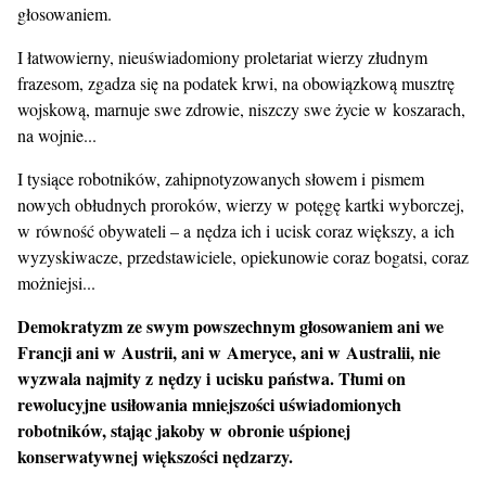
głosowaniem.
I łatwowierny, nieuświadomiony proletariat wierzy złudnym
frazesom, zgadza się na podatek krwi, na obowiązkową musztrę
wojskową, marnuje swe zdrowie, niszczy swe życie w koszarach,
na wojnie...
I tysiące robotników, zahipnotyzowanych słowem i pismem
nowych obłudnych proroków, wierzy w potęgę kartki wyborczej,
w równość obywateli – a nędza ich i ucisk coraz większy, a ich
wyzyskiwacze, przedstawiciele, opiekunowie coraz bogatsi, coraz
możniejsi...
Demokratyzm ze swym powszechnym głosowaniem ani we
Francji ani w Austrii, ani w Ameryce, ani w Australii, nie
wyzwala najmity z nędzy i ucisku państwa. Tłumi on
rewolucyjne usiłowania mniejszości uświadomionych
robotników, stając jakoby w obronie uśpionej
konserwatywnej większości nędzarzy.