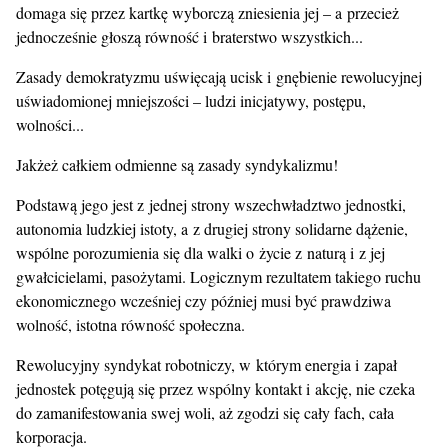
domaga się przez kartkę wyborczą zniesienia jej – a przecież
jednocześnie głoszą równość i braterstwo wszystkich...
Zasady demokratyzmu uświęcają ucisk i gnębienie rewolucyjnej
uświadomionej mniejszości – ludzi inicjatywy, postępu,
wolności...
Jakżeż całkiem odmienne są zasady syndykalizmu!
Podstawą jego jest z jednej strony wszechwładztwo jednostki,
autonomia ludzkiej istoty, a z drugiej strony solidarne dążenie,
wspólne porozumienia się dla walki o życie z naturą i z jej
gwałcicielami, pasożytami. Logicznym rezultatem takiego ruchu
ekonomicznego wcześniej czy później musi być prawdziwa
wolność, istotna równość społeczna.
Rewolucyjny syndykat robotniczy, w którym energia i zapał
jednostek potęgują się przez wspólny kontakt i akcję, nie czeka
do zamanifestowania swej woli, aż zgodzi się cały fach, cała
korporacja.