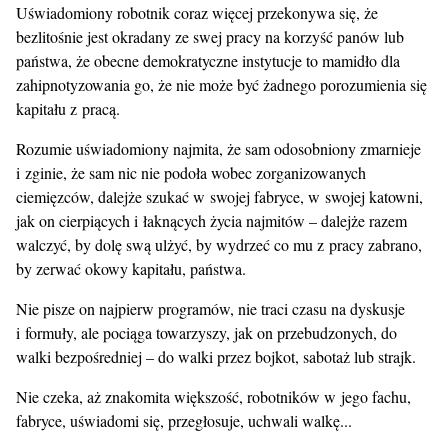
Uświadomiony robotnik coraz więcej przekonywa się, że
bezlitośnie jest okradany ze swej pracy na korzyść panów lub
państwa, że obecne demokratyczne instytucje to mamidło dla
zahipnotyzowania go, że nie może być żadnego porozumienia się
kapitału z pracą.
Rozumie uświadomiony najmita, że sam odosobniony zmarnieje
i zginie, że sam nic nie podoła wobec zorganizowanych
ciemięzców, dalejże szukać w swojej fabryce, w swojej katowni,
jak on cierpiących i łaknących życia najmitów – dalejże razem
walczyć, by dolę swą ulżyć, by wydrzeć co mu z pracy zabrano,
by zerwać okowy kapitału, państwa.
Nie pisze on najpierw programów, nie traci czasu na dyskusje
i formuły, ale pociąga towarzyszy, jak on przebudzonych, do
walki bezpośredniej – do walki przez bojkot, sabotaż lub strajk.
Nie czeka, aż znakomita większość, robotników w jego fachu,
fabryce, uświadomi się, przegłosuje, uchwali walkę...