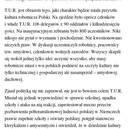
T.U.R. jest obrazem tego, jaki charakter będzie miała przyszła
kultura robotnicza Polski. Na zjeździe było oprócz członków
i władz T.U.R. 106 delegatów z 90 oddziałów i kilkudziesięciu
gości. Na inauguracyjnym zebraniu było 800 uczestników. Nikt
nikogo nie pytał o wyznanie i pochodzenie. Nie kwestionowano
niczyich praw. W dyskusji uczestniczyli robotnicy, pracownicy
tzw. umysłowi, członkowie wolnych zawodów. Wszyscy skupili
się wokół jednej tylko idei: uczynić wszystko, aby masy
robotnicze miast i wsi polskich podnieść na szczyty kultury nie
tylko technicznej i gospodarczej ale nasamprzód – umysłowej,
duchowej.
Zjazd polityką się nie zajmował, nie jest to bowiem celem T.U.R.
Musiał się jednak wypowiedzieć w sprawie szkolnej, upadku
szkoły i ataku na nią reakcji, zaprotestował mocno przeciw
pozbawieniu półtoramilionowej ludności polskiej w Niemczech
prawie zupełnie szkoły i oświaty polskiej, potępił stanowczo
klerykalizm i antysemityzm i stwierdził, że w dziedzinie kultury