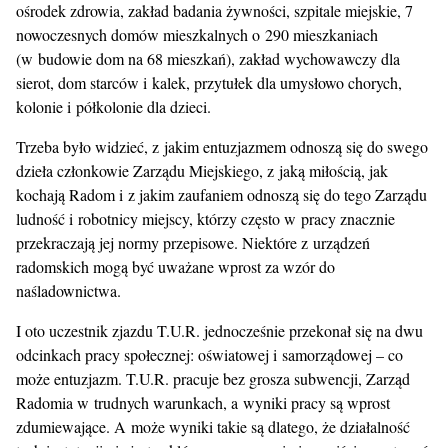
ośrodek zdrowia, zakład badania żywności, szpitale miejskie, 7
nowoczesnych domów mieszkalnych o 290 mieszkaniach
(w budowie dom na 68 mieszkań), zakład wychowawczy dla
sierot, dom starców i kalek, przytułek dla umysłowo chorych,
kolonie i półkolonie dla dzieci.
Trzeba było widzieć, z jakim entuzjazmem odnoszą się do swego
dzieła członkowie Zarządu Miejskiego, z jaką miłością, jak
kochają Radom i z jakim zaufaniem odnoszą się do tego Zarządu
ludność i robotnicy miejscy, którzy często w pracy znacznie
przekraczają jej normy przepisowe. Niektóre z urządzeń
radomskich mogą być uważane wprost za wzór do
naśladownictwa.
I oto uczestnik zjazdu T.U.R. jednocześnie przekonał się na dwu
odcinkach pracy społecznej: oświatowej i samorządowej – co
może entuzjazm. T.U.R. pracuje bez grosza subwencji, Zarząd
Radomia w trudnych warunkach, a wyniki pracy są wprost
zdumiewające. A może wyniki takie są dlatego, że działalność