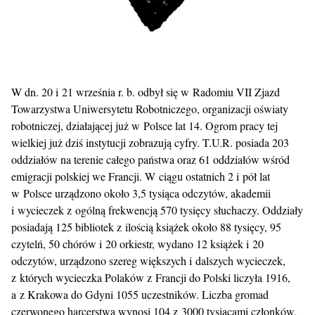
W dn. 20 i 21 września r. b. odbył się w Radomiu VII Zjazd
Towarzystwa Uniwersytetu Robotniczego, organizacji oświaty
robotniczej, działającej już w Polsce lat 14. Ogrom pracy tej
wielkiej już dziś instytucji zobrazują cyfry. T.U.R. posiada 203
oddziałów na terenie całego państwa oraz 61 oddziałów wśród
emigracji polskiej we Francji. W ciągu ostatnich 2 i pół lat
w Polsce urządzono około 3,5 tysiąca odczytów, akademii
i wycieczek z ogólną frekwencją 570 tysięcy słuchaczy. Oddziały
posiadają 125 bibliotek z ilością książek około 88 tysięcy, 95
czytelń, 50 chórów i 20 orkiestr, wydano 12 książek i 20
odczytów, urządzono szereg większych i dalszych wycieczek,
z których wycieczka Polaków z Francji do Polski liczyła 1916,
a z Krakowa do Gdyni 1055 uczestników. Liczba gromad
czerwonego harcerstwa wynosi 104 z 3000 tysiącami członków.