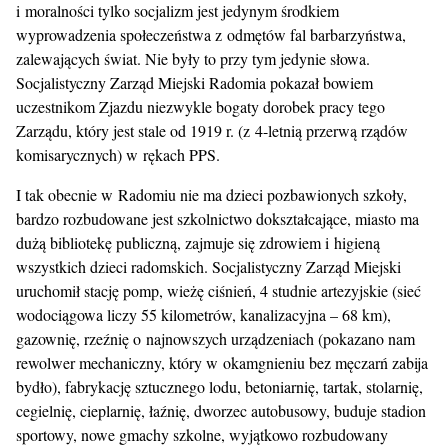
i moralności tylko socjalizm jest jedynym środkiem
wyprowadzenia społeczeństwa z odmętów fal barbarzyństwa,
zalewających świat. Nie były to przy tym jedynie słowa.
Socjalistyczny Zarząd Miejski Radomia pokazał bowiem
uczestnikom Zjazdu niezwykle bogaty dorobek pracy tego
Zarządu, który jest stale od 1919 r. (z 4-letnią przerwą rządów
komisarycznych) w rękach PPS.
I tak obecnie w Radomiu nie ma dzieci pozbawionych szkoły,
bardzo rozbudowane jest szkolnictwo dokształcające, miasto ma
dużą bibliotekę publiczną, zajmuje się zdrowiem i higieną
wszystkich dzieci radomskich. Socjalistyczny Zarząd Miejski
uruchomił stację pomp, wieżę ciśnień, 4 studnie artezyjskie (sieć
wodociągowa liczy 55 kilometrów, kanalizacyjna – 68 km),
gazownię, rzeźnię o najnowszych urządzeniach (pokazano nam
rewolwer mechaniczny, który w okamgnieniu bez męczarń zabija
bydło), fabrykację sztucznego lodu, betoniarnię, tartak, stolarnię,
cegielnię, cieplarnię, łaźnię, dworzec autobusowy, buduje stadion
sportowy, nowe gmachy szkolne, wyjątkowo rozbudowany