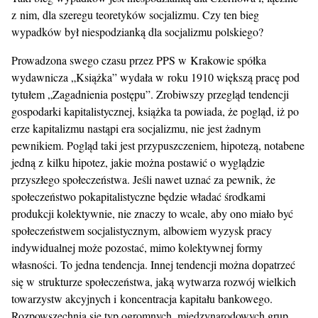
z nim, dla szeregu teoretyków socjalizmu. Czy ten bieg
wypadków był niespodzianką dla socjalizmu polskiego?
Prowadzona swego czasu przez PPS w Krakowie spółka
wydawnicza „Książka” wydała w roku 1910 większą pracę pod
tytułem „Zagadnienia postępu”. Zrobiwszy przegląd tendencji
gospodarki kapitalistycznej, książka ta powiada, że pogląd, iż po
erze kapitalizmu nastąpi era socjalizmu, nie jest żadnym
pewnikiem. Pogląd taki jest przypuszczeniem, hipotezą, notabene
jedną z kilku hipotez, jakie można postawić o wyglądzie
przyszłego społeczeństwa. Jeśli nawet uznać za pewnik, że
społeczeństwo pokapitalistyczne będzie władać środkami
produkcji kolektywnie, nie znaczy to wcale, aby ono miało być
społeczeństwem socjalistycznym, albowiem wyzysk pracy
indywidualnej może pozostać, mimo kolektywnej formy
własności. To jedna tendencja. Innej tendencji można dopatrzeć
się w strukturze społeczeństwa, jaką wytwarza rozwój wielkich
towarzystw akcyjnych i koncentracja kapitału bankowego.
Rozpowszechnia się typ ogromnych, międzynarodowych grup