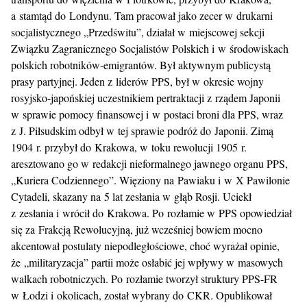
a stamtąd do Londynu. Tam pracował jako zecer w drukarni
socjalistycznego „Przedświtu”, działał w miejscowej sekcji
Związku Zagranicznego Socjalistów Polskich i w środowiskach
polskich robotników-emigrantów. Był aktywnym publicystą
prasy partyjnej. Jeden z liderów PPS, był w okresie wojny
rosyjsko-japońskiej uczestnikiem pertraktacji z rządem Japonii
w sprawie pomocy finansowej i w postaci broni dla PPS, wraz
z J. Piłsudskim odbył w tej sprawie podróż do Japonii. Zimą
1904 r. przybył do Krakowa, w toku rewolucji 1905 r.
aresztowano go w redakcji nieformalnego jawnego organu PPS,
„Kuriera Codziennego”. Więziony na Pawiaku i w X Pawilonie
Cytadeli, skazany na 5 lat zesłania w głąb Rosji. Uciekł
z zesłania i wrócił do Krakowa. Po rozłamie w PPS opowiedział
się za Frakcją Rewolucyjną, już wcześniej bowiem mocno
akcentował postulaty niepodległościowe, choć wyrażał opinie,
że „militaryzacja” partii może osłabić jej wpływy w masowych
walkach robotniczych. Po rozłamie tworzył struktury PPS-FR
w Łodzi i okolicach, został wybrany do CKR. Opublikował