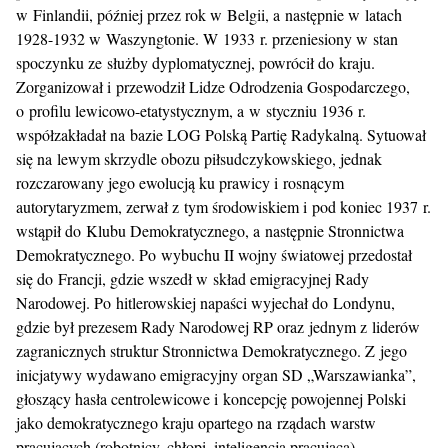
w Finlandii, później przez rok w Belgii, a następnie w latach
1928-1932 w Waszyngtonie. W 1933 r. przeniesiony w stan
spoczynku ze służby dyplomatycznej, powrócił do kraju.
Zorganizował i przewodził Lidze Odrodzenia Gospodarczego,
o profilu lewicowo-etatystycznym, a w styczniu 1936 r.
współzakładał na bazie LOG Polską Partię Radykalną. Sytuował
się na lewym skrzydle obozu piłsudczykowskiego, jednak
rozczarowany jego ewolucją ku prawicy i rosnącym
autorytaryzmem, zerwał z tym środowiskiem i pod koniec 1937 r.
wstąpił do Klubu Demokratycznego, a następnie Stronnictwa
Demokratycznego. Po wybuchu II wojny światowej przedostał
się do Francji, gdzie wszedł w skład emigracyjnej Rady
Narodowej. Po hitlerowskiej napaści wyjechał do Londynu,
gdzie był prezesem Rady Narodowej RP oraz jednym z liderów
zagranicznych struktur Stronnictwa Demokratycznego. Z jego
inicjatywy wydawano emigracyjny organ SD „Warszawianka”,
głoszący hasła centrolewicowe i koncepcję powojennej Polski
jako demokratycznego kraju opartego na rządach warstw
pracujących (robotnicy, chłopi, inteligencja pracująca)