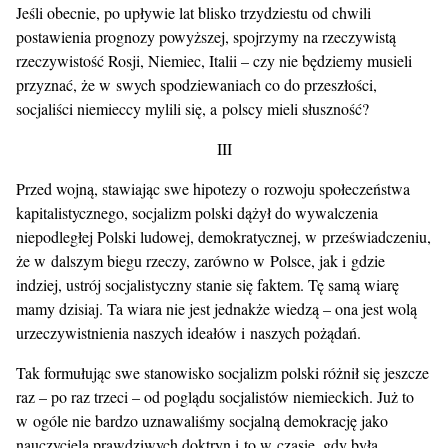
Jeśli obecnie, po upływie lat blisko trzydziestu od chwili
postawienia prognozy powyższej, spojrzymy na rzeczywistą
rzeczywistość Rosji, Niemiec, Italii – czy nie będziemy musieli
przyznać, że w swych spodziewaniach co do przeszłości,
socjaliści niemieccy mylili się, a polscy mieli słuszność?
III
Przed wojną, stawiając swe hipotezy o rozwoju społeczeństwa
kapitalistycznego, socjalizm polski dążył do wywalczenia
niepodległej Polski ludowej, demokratycznej, w przeświadczeniu,
że w dalszym biegu rzeczy, zarówno w Polsce, jak i gdzie
indziej, ustrój socjalistyczny stanie się faktem. Tę samą wiarę
mamy dzisiaj. Ta wiara nie jest jednakże wiedzą – ona jest wolą
urzeczywistnienia naszych ideałów i naszych pożądań.
Tak formułując swe stanowisko socjalizm polski różnił się jeszcze
raz – po raz trzeci – od poglądu socjalistów niemieckich. Już to
w ogóle nie bardzo uznawaliśmy socjalną demokrację jako
nauczyciela prawdziwych doktryn i to w czasie, gdy była