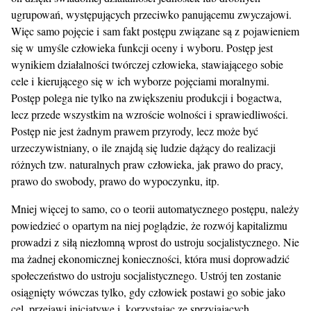
ugrupowań, występujących przeciwko panującemu zwyczajowi.
Więc samo pojęcie i sam fakt postępu związane są z pojawieniem
się w umyśle człowieka funkcji oceny i wyboru. Postęp jest
wynikiem działalności twórczej człowieka, stawiającego sobie
cele i kierującego się w ich wyborze pojęciami moralnymi.
Postęp polega nie tylko na zwiększeniu produkcji i bogactwa,
lecz przede wszystkim na wzroście wolności i sprawiedliwości.
Postęp nie jest żadnym prawem przyrody, lecz może być
urzeczywistniany, o ile znajdą się ludzie dążący do realizacji
różnych tzw. naturalnych praw człowieka, jak prawo do pracy,
prawo do swobody, prawo do wypoczynku, itp.
Mniej więcej to samo, co o teorii automatycznego postępu, należy
powiedzieć o opartym na niej poglądzie, że rozwój kapitalizmu
prowadzi z siłą niezłomną wprost do ustroju socjalistycznego. Nie
ma żadnej ekonomicznej konieczności, która musi doprowadzić
społeczeństwo do ustroju socjalistycznego. Ustrój ten zostanie
osiągnięty wówczas tylko, gdy człowiek postawi go sobie jako
cel, przejawi inicjatywę i, korzystając ze sprzyjających