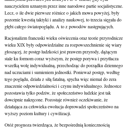
nauczycielem uznanym przez inne narodowe partie socjalistyczne.
Lecz, o ile dwie pierwsze różnice o jakich mowa powyżej, były
pozornie kwestią taktyki i analizy naukowej, to trzecia sięgała do
głębi całego światopoglądu. A to z powodów następujących.
Racjonalizm francuski wieku oświecenia oraz teorie przyrodnicze
wieku XIX były odpowiedzialne za rozpowszechnienie się wiary
głoszącej, że postęp ludzkości jest prawem przyrody, dążącym
stale ku formom coraz wyższym, że postęp porywa i przytłacza
wszelką wolę indywidualną, przechodząc do porządku dziennego
nad uczuciami i sumieniem jednostki. Ponieważ postęp, według
tego poglądu, działa z siłą fatalną, spycha więc niemal do zera
znaczenie odpowiedzialności i czynu indywidualnego. Jednostce
pozostawia tylko podziw, że społeczeństwo ludzkie jest tak
dowcipnie nakręcone. Pozostaje również oczekiwanie, że
działająca za człowieka ewolucja doprowadzi społeczeństwo na
wyższy poziom kultury i cywilizacji.
Otóż prognoza twierdząca, że bezpośrednią koniecznością