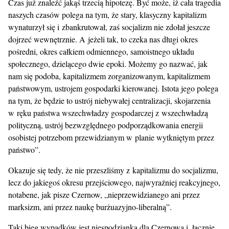
Czas już znaleźć jakąś trzecią hipotezę. Być może, iż cała tragedia
naszych czasów polega na tym, że stary, klasyczny kapitalizm
wynaturzył się i zbankrutował, zaś socjalizm nie zdołał jeszcze
dojrzeć wewnętrznie. A jeżeli tak, to czeka nas długi okres
pośredni, okres całkiem odmiennego, samoistnego układu
społecznego, dzielącego dwie epoki. Możemy go nazwać, jak
nam się podoba, kapitalizmem zorganizowanym, kapitalizmem
państwowym, ustrojem gospodarki kierowanej. Istota jego polega
na tym, że będzie to ustrój niebywałej centralizacji, skojarzenia
w ręku państwa wszechwładzy gospodarczej z wszechwładzą
polityczną, ustrój bezwzględnego podporządkowania energii
osobistej potrzebom przewidzianym w planie wytkniętym przez
państwo”.
Okazuje się tedy, że nie przeszliśmy z kapitalizmu do socjalizmu,
lecz do jakiegoś okresu przejściowego, najwyraźniej reakcyjnego,
notabene, jak pisze Czernow, „nieprzewidzianego ani przez
marksizm, ani przez naukę burżuazyjno-liberalną”.
Taki bieg wypadków jest niespodzianką dla Czernowa i, łącznie