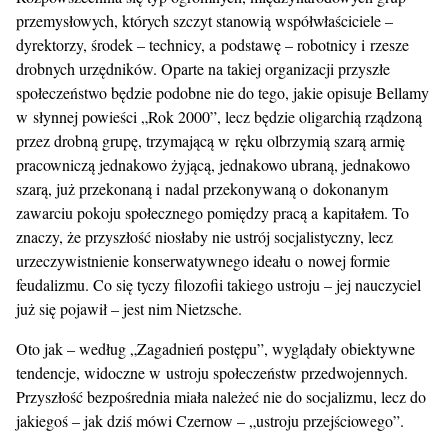
przemysłowych, których szczyt stanowią współwłaściciele –
dyrektorzy, środek – technicy, a podstawę – robotnicy i rzesze
drobnych urzędników. Oparte na takiej organizacji przyszłe
społeczeństwo będzie podobne nie do tego, jakie opisuje Bellamy
w słynnej powieści „Rok 2000”, lecz będzie oligarchią rządzoną
przez drobną grupę, trzymającą w ręku olbrzymią szarą armię
pracowniczą jednakowo żyjącą, jednakowo ubraną, jednakowo
szarą, już przekonaną i nadal przekonywaną o dokonanym
zawarciu pokoju społecznego pomiędzy pracą a kapitałem. To
znaczy, że przyszłość niosłaby nie ustrój socjalistyczny, lecz
urzeczywistnienie konserwatywnego ideału o nowej formie
feudalizmu. Co się tyczy filozofii takiego ustroju – jej nauczyciel
już się pojawił – jest nim Nietzsche.
Oto jak – według „Zagadnień postępu”, wyglądały obiektywne
tendencje, widoczne w ustroju społeczeństw przedwojennych.
Przyszłość bezpośrednia miała należeć nie do socjalizmu, lecz do
jakiegoś – jak dziś mówi Czernow – „ustroju przejściowego”.