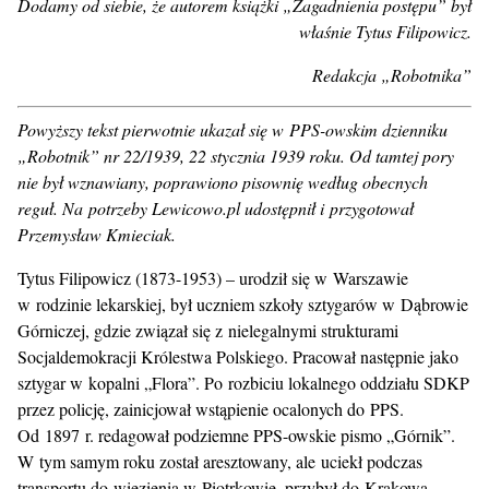
Dodamy od siebie, że autorem książki „Zagadnienia postępu” był
właśnie Tytus Filipowicz.
Redakcja „Robotnika”
Powyższy tekst pierwotnie ukazał się w PPS-owskim dzienniku
„Robotnik” nr 22/1939, 22 stycznia 1939 roku. Od tamtej pory
nie był wznawiany, poprawiono pisownię według obecnych
reguł. Na potrzeby Lewicowo.pl udostępnił i przygotował
Przemysław Kmieciak.
Tytus Filipowicz (1873-1953) – urodził się w Warszawie
w rodzinie lekarskiej, był uczniem szkoły sztygarów w Dąbrowie
Górniczej, gdzie związał się z nielegalnymi strukturami
Socjaldemokracji Królestwa Polskiego. Pracował następnie jako
sztygar w kopalni „Flora”. Po rozbiciu lokalnego oddziału SDKP
przez policję, zainicjował wstąpienie ocalonych do PPS.
Od 1897 r. redagował podziemne PPS-owskie pismo „Górnik”.
W tym samym roku został aresztowany, ale uciekł podczas
transportu do więzienia w Piotrkowie, przybył do Krakowa,