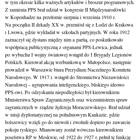
w tym okresie kilka ważnych artykułów i broszur programowych.
Z ramienia PPS brał udział w kongresie II Międzynarodówki
w Kopenhadze na przełomie sierpnia i września 1910 r.
Na początku II dekady XX w. przeniósł się z Łodzi do Krakowa
i Lwowa, gdzie wykładał w szkołach partyjnych. W roku 1912
zaznaczył się dystans między nim a partią, co poskutkowało
współpracą publicystyczną z organami PPS-Lewica, jednak
po wybuchu I wojny światowej wstąpił do I Brygady Legionów
Polskich. Kierował akcją werbunkową w Małopolsce, następnie
prowadził w Warszawie biura Prezydium Naczelnego Komitetu
Narodowego. W 1917 r. wstąpił do Stronnictwa Niezawisłości
Narodowej – ugrupowania inteligenckiego, bliskiego ideowo
PPS-owi. Po odzyskaniu niepodległości był kierownikiem
Ministerstwa Spraw Zagranicznych oraz wiceministrem spraw
zagranicznych w rządzie Jędrzeja Moraczewskiego. Brał udział
w misji dyplomatycznej na południowym Kaukazie, gdzie
bolszewicy wzięli go do niewoli i zwolnili dopiero po zawarciu
pokoju ryskiego. Mianowany został wówczas kierownikiem
poselstwa RP w Moskwie, od 1922 do 1927 r. pełnił tę funkcję