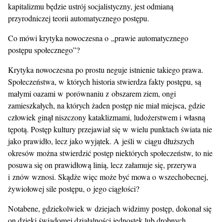
kapitalizmu będzie ustrój socjalistyczny, jest odmianą
przyrodniczej teorii automatycznego postępu.
Co mówi krytyka nowoczesna o „prawie automatycznego
postępu społecznego”?
Krytyka nowoczesna po prostu neguje istnienie takiego prawa.
Społeczeństwa, w których historia stwierdza fakty postępu, są
małymi oazami w porównaniu z obszarem ziem, ongi
zamieszkałych, na których żaden postęp nie miał miejsca, gdzie
człowiek ginął niszczony kataklizmami, ludożerstwem i własną
tępotą. Postęp kultury przejawiał się w wielu punktach świata nie
jako prawidło, lecz jako wyjątek. A jeśli w ciągu dłuższych
okresów można stwierdzić postęp niektórych społeczeństw, to nie
posuwa się on prawidłową linią, lecz załamuje się, przerywa
i znów wznosi. Skądże więc może być mowa o wszechobecnej,
żywiołowej sile postępu, o jego ciągłości?
Notabene, gdziekolwiek w dziejach widzimy postęp, dokonał się
on dzięki świadomej działalności jednostek lub drobnych