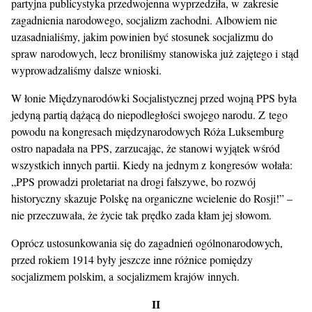
partyjna publicystyka przedwojenna wyprzedziła, w zakresie
zagadnienia narodowego, socjalizm zachodni. Albowiem nie
uzasadnialiśmy, jakim powinien być stosunek socjalizmu do
spraw narodowych, lecz broniliśmy stanowiska już zajętego i stąd
wyprowadzaliśmy dalsze wnioski.
W łonie Międzynarodówki Socjalistycznej przed wojną PPS była
jedyną partią dążącą do niepodległości swojego narodu. Z tego
powodu na kongresach międzynarodowych Róża Luksemburg
ostro napadała na PPS, zarzucając, że stanowi wyjątek wśród
wszystkich innych partii. Kiedy na jednym z kongresów wołała:
„PPS prowadzi proletariat na drogi fałszywe, bo rozwój
historyczny skazuje Polskę na organiczne wcielenie do Rosji!” –
nie przeczuwała, że życie tak prędko zada kłam jej słowom.
Oprócz ustosunkowania się do zagadnień ogólnonarodowych,
przed rokiem 1914 były jeszcze inne różnice pomiędzy
socjalizmem polskim, a socjalizmem krajów innych.
II