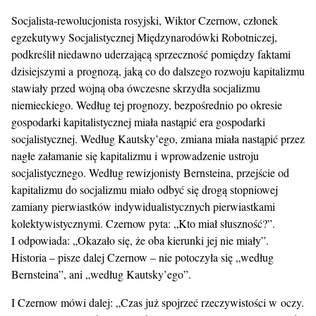
Socjalista-rewolucjonista rosyjski, Wiktor Czernow, członek
egzekutywy Socjalistycznej Międzynarodówki Robotniczej,
podkreślił niedawno uderzającą sprzeczność pomiędzy faktami
dzisiejszymi a prognozą, jaką co do dalszego rozwoju kapitalizmu
stawiały przed wojną oba ówczesne skrzydła socjalizmu
niemieckiego. Według tej prognozy, bezpośrednio po okresie
gospodarki kapitalistycznej miała nastąpić era gospodarki
socjalistycznej. Według Kautsky’ego, zmiana miała nastąpić przez
nagłe załamanie się kapitalizmu i wprowadzenie ustroju
socjalistycznego. Według rewizjonisty Bernsteina, przejście od
kapitalizmu do socjalizmu miało odbyć się drogą stopniowej
zamiany pierwiastków indywidualistycznych pierwiastkami
kolektywistycznymi. Czernow pyta: „Kto miał słuszność?”.
I odpowiada: „Okazało się, że oba kierunki jej nie miały”.
Historia – pisze dalej Czernow – nie potoczyła się „według
Bernsteina”, ani „według Kautsky’ego”.
I Czernow mówi dalej: „Czas już spojrzeć rzeczywistości w oczy.