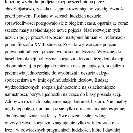
filozofię wschodu, podjęta i rozpowszechniona przez
chrześcijaństwo, została następnie rozwinięta w zasadę równości
przed prawem. Posiane w sercach ludzkich uczucie
sprawiedliwości potęgowało się z biegiem czasu, ogarniając coraz
szersze masy zapładniające nowe pojęcia. Nad rozwojem tych
uczuć i pojęć pracował Kościół, następnie humaniści, reformacja,
potem filozofia XVIII stulecia. Zostało wytworzone pojęcie
prawa naturalnego, później wolności politycznej. Wreszcie, do
haseł demokracji politycznej socjalizm dorzucił tezę demokracji
ekonomicznej. Apelując do interesu mas pracujących, socjalizm
przemawia jednocześnie do wyobraźni i uczucia całego
społeczeństwa w imię ogólnoludzkich ideałów. Budząc
wydziedziczonych, rozpala jednocześnie najszlachetniejsze
namiętności, porywa jednostki należące do klasy posiadającej.
Zdobywa rozmach i siłę, zmieniając kierunek historii. Nie miałby
nigdy tej potęgi, upominając się tylko o materialny interes jednej,
choćby najliczniejszej klasy. Swe dążenia, siłę i wiarę
w zwycięstwo, socjalizm znajduje nie tylko w interesach mas,
lecz i w odwiecznych pragnieniach ludzkości, które i dawniej