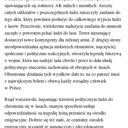
ujawniających się żołnierzy AK miłych i niemiłych. Areszty
całych oddziałów i poszczególnych ludzi zniszczyły zaufanie do
tego aktu, który powinien posłużyć do całkowitego wyjścia ludzi
z lasów. Przeciwnie, wielokrotne nadużycie zaufania do amnestii
zaczęło z powrotem pchać ludzi do lasu. Terror nieustający
dostarczył nowe kontyngenty dla zielonej armii. Z drugiej strony
nieodpowiedzialna agitacja niektórych elementów, najczęściej
społecznie i politycznie reakcyjnych, stworzyła legendę fałszywą
o wojnie, która ma nadejść lada chwila i przez to dała ułudę
politycznego znaczenia zachowania sił zbrojnych w lasach.
Obustronne działania tych wysiłków dało to, na co patrzeć musi
z największym bólem i obawą każdy rozsądny człowiek
w Polsce.
Rząd warszawski, naganiając terrorem politycznym ludzi do
chronienia się w lasach, znanym sposobem usiłuje
odpowiedzialność za tragedię leśną przenieść na ośrodki
emigracyjne. Dobrze się też stało, że centralny ośrodek
emigracyjny wystąpił ze stanowczym i zdecydowanym