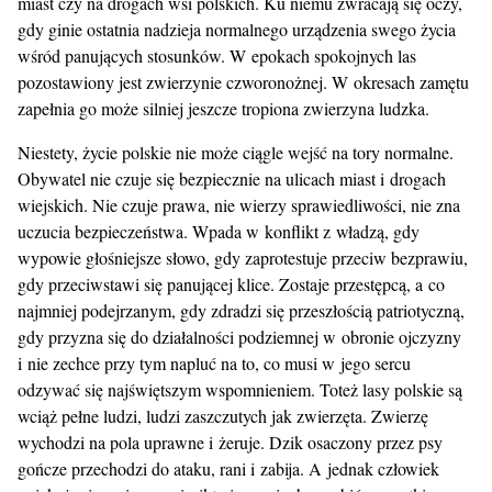
miast czy na drogach wsi polskich. Ku niemu zwracają się oczy,
gdy ginie ostatnia nadzieja normalnego urządzenia swego życia
wśród panujących stosunków. W epokach spokojnych las
pozostawiony jest zwierzynie czworonożnej. W okresach zamętu
zapełnia go może silniej jeszcze tropiona zwierzyna ludzka.
Niestety, życie polskie nie może ciągle wejść na tory normalne.
Obywatel nie czuje się bezpiecznie na ulicach miast i drogach
wiejskich. Nie czuje prawa, nie wierzy sprawiedliwości, nie zna
uczucia bezpieczeństwa. Wpada w konflikt z władzą, gdy
wypowie głośniejsze słowo, gdy zaprotestuje przeciw bezprawiu,
gdy przeciwstawi się panującej klice. Zostaje przestępcą, a co
najmniej podejrzanym, gdy zdradzi się przeszłością patriotyczną,
gdy przyzna się do działalności podziemnej w obronie ojczyzny
i nie zechce przy tym napluć na to, co musi w jego sercu
odzywać się najświętszym wspomnieniem. Toteż lasy polskie są
wciąż pełne ludzi, ludzi zaszczutych jak zwierzęta. Zwierzę
wychodzi na pola uprawne i żeruje. Dzik osaczony przez psy
gończe przechodzi do ataku, rani i zabija. A jednak człowiek