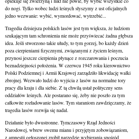
opiekuje się zwierzyną i nikt nie powie, by wybić wszystkie co
do nogi. Tylko wobec ludzi leśnych słyszymy z ust oficjalnych
jedno wezwanie: wybić, wymordować, wytrzebić...
Tragedia dzisiejsza polskich lasów jest tym większa, że ludziom
szukającym tam schronienia nie może przyświecać żadna głębsza
idea. Jeśli stworzono takie ułudy, to tym gorzej, bo każdy dzień
poza cierpieniami fizycznymi, związanymi z życiem leśnym,
przynosi jeszcze cierpienia płynące z rozczarowania i poczucia
beznadziejności położenia. W czerwcu 1945 roku kierownictwo
Polski Podziemnej i Armii Krajowej zarządziło likwidację walki
zbrojnej. Wezwało ludzi do wyjścia z lasów na normalne tory
pracy dla kraju i dla siebie. Z tą chwilą ustał polityczny sens
oddziałów leśnych. Ale postarano się, żeby nie poszło za tym
całkowite rozładowanie lasów. Tym staraniom zawdzięczamy, że
tragedia lasów rozwija się nadal.
Działanie było dwustronne. Tymczasowy Rząd Jedności
Narodowej, wbrew swemu mianu i przyjętym zobowiązaniom,
z amnestii ogłoszonej zrobił narzędzie wybierania spośród