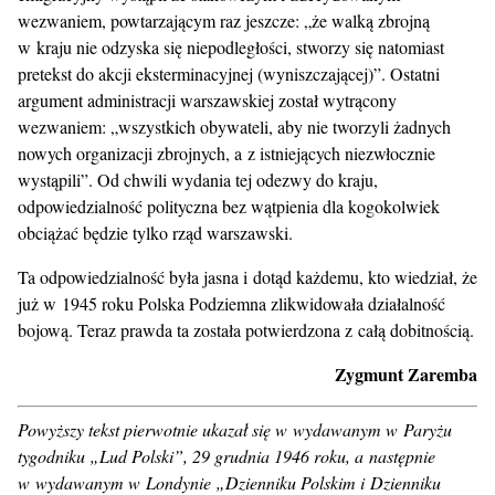
wezwaniem, powtarzającym raz jeszcze: „że walką zbrojną
w kraju nie odzyska się niepodległości, stworzy się natomiast
pretekst do akcji eksterminacyjnej (wyniszczającej)”. Ostatni
argument administracji warszawskiej został wytrącony
wezwaniem: „wszystkich obywateli, aby nie tworzyli żadnych
nowych organizacji zbrojnych, a z istniejących niezwłocznie
wystąpili”. Od chwili wydania tej odezwy do kraju,
odpowiedzialność polityczna bez wątpienia dla kogokolwiek
obciążać będzie tylko rząd warszawski.
Ta odpowiedzialność była jasna i dotąd każdemu, kto wiedział, że
już w 1945 roku Polska Podziemna zlikwidowała działalność
bojową. Teraz prawda ta została potwierdzona z całą dobitnością.
Zygmunt Zaremba
Powyższy tekst pierwotnie ukazał się w wydawanym w Paryżu
tygodniku „Lud Polski”, 29 grudnia 1946 roku, a następnie
w wydawanym w Londynie „Dzienniku Polskim i Dzienniku