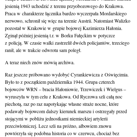
jesienią 1943 uchodzić z terenu przyobozowego do Krakowa.
Praca w charakterze łącznika bardzo wyczerpała Mordarskiego
nerwowo, schronił się więc na terenie Austrii. Natomiast Walizko
pozostał w Krakowie w grupie bojowej Kazimierza Hałonia.
Zginął później jesienią t.r. w Borku Fałęckim w potyczce
z policją. W czasie walki zastrzelił dwóch policjantów, trzeciego
ranił, ale w trakcie odwrotu sam poległ.
A teraz niech znów mówią archiwa.
Raz jeszcze próbowano wydobyć Cyrankiewicza z Oświęcimia.
Było to z początkiem października 1944. Grupa czterech
bojowców WRN – bracia Hałoniowie, Trzewiczek i Wielgus –
wyruszyła w tym celu z Krakowa. Od Ryczowa szli całą noc
piechotą, raz po raz napotykając własne straże nocne, które
podawały bojowcom dalszy kierunek marszu i ostrzegały przed
stojącymi w pobliżu jednostkami niemieckiej artylerii
przeciwlotniczej. Lecz szli na próżno, albowiem znowu
powtórzyła się podobna historia co w czerwcu, chociaż bez