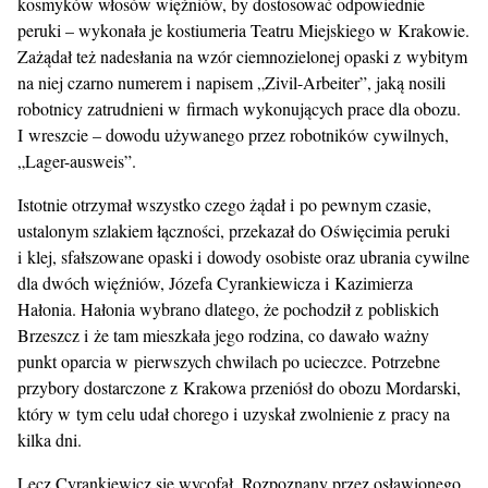
kosmyków włosów więźniów, by dostosować odpowiednie
peruki – wykonała je kostiumeria Teatru Miejskiego w Krakowie.
Zażądał też nadesłania na wzór ciemnozielonej opaski z wybitym
na niej czarno numerem i napisem „Zivil-Arbeiter”, jaką nosili
robotnicy zatrudnieni w firmach wykonujących prace dla obozu.
I wreszcie – dowodu używanego przez robotników cywilnych,
„Lager-ausweis”.
Istotnie otrzymał wszystko czego żądał i po pewnym czasie,
ustalonym szlakiem łączności, przekazał do Oświęcimia peruki
i klej, sfałszowane opaski i dowody osobiste oraz ubrania cywilne
dla dwóch więźniów, Józefa Cyrankiewicza i Kazimierza
Hałonia. Hałonia wybrano dlatego, że pochodził z pobliskich
Brzeszcz i że tam mieszkała jego rodzina, co dawało ważny
punkt oparcia w pierwszych chwilach po ucieczce. Potrzebne
przybory dostarczone z Krakowa przeniósł do obozu Mordarski,
który w tym celu udał chorego i uzyskał zwolnienie z pracy na
kilka dni.
Lecz Cyrankiewicz się wycofał. Rozpoznany przez osławionego