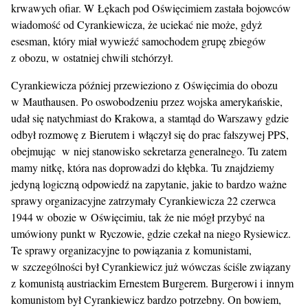
krwawych ofiar. W Łękach pod Oświęcimiem zastała bojowców
wiadomość od Cyrankiewicza, że uciekać nie może, gdyż
esesman, który miał wywieźć samochodem grupę zbiegów
z obozu, w ostatniej chwili stchórzył.
Cyrankiewicza później przewieziono z Oświęcimia do obozu
w Mauthausen. Po oswobodzeniu przez wojska amerykańskie,
udał się natychmiast do Krakowa, a stamtąd do Warszawy gdzie
odbył rozmowę z Bierutem i włączył się do prac fałszywej PPS,
obejmując w niej stanowisko sekretarza generalnego. Tu zatem
mamy nitkę, która nas doprowadzi do kłębka. Tu znajdziemy
jedyną logiczną odpowiedź na zapytanie, jakie to bardzo ważne
sprawy organizacyjne zatrzymały Cyrankiewicza 22 czerwca
1944 w obozie w Oświęcimiu, tak że nie mógł przybyć na
umówiony punkt w Ryczowie, gdzie czekał na niego Rysiewicz.
Te sprawy organizacyjne to powiązania z komunistami,
w szczególności był Cyrankiewicz już wówczas ściśle związany
z komunistą austriackim Ernestem Burgerem. Burgerowi i innym
komunistom był Cyrankiewicz bardzo potrzebny. On bowiem,