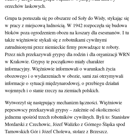
orzechów laskowych.
Grupa ta poruszała się po obszarze od Soły do Wisły, stykając się
w pracy z miejscową ludnością. W 1942 rozpoczęła się budowa
bloków poza ogrodzeniem obozu na koszary dla esesmanów. I tu
także więźniowie stykali się z robotnikami cywilnymi
zatrudnionymi przez niemieckie firmy prowadzące te roboty.
Przez nich przekazywali grypsy dla rodzin i dla organizacji WRN
w Krakowie. Grypsy te początkowo miały charakter
informacyjny. Więźniowie informowali o warunkach życia
obozowego i o wydarzeniach w obozie, sami zaś otrzymywali
informacje o sytuacji międzynarodowej, o przebiegu działań
wojennych i o stanie rzeczy na ziemiach polskich.
Wytworzył się następujący mechanizm łączności. Więźniowie
pepesowscy przekazywali grypsy – zależnie od okoliczności
jednemu spośród trzech robotników cywilnych. Byli to: Stanisław
Mordarski z Czechowic, Józef Walizko z Górnego Śląska spod
Tarnowskich Gór i Józef Cholewa, stolarz z Brzeszcz.