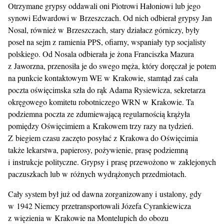
Otrzymane grypsy oddawali oni Piotrowi Hałoniowi lub jego
synowi Edwardowi w Brzeszczach. Od nich odbierał grypsy Jan
Nosal, również w Brzeszczach, stary działacz górniczy, były
poseł na sejm z ramienia PPS, ofiarny, wspaniały typ socjalisty
polskiego. Od Nosala odbierała je żona Franciszka Mazura
z Jaworzna, przenosiła je do swego męża, który doręczał je potem
na punkcie kontaktowym WE w Krakowie, stamtąd zaś cała
poczta oświęcimska szła do rąk Adama Rysiewicza, sekretarza
okręgowego komitetu robotniczego WRN w Krakowie. Ta
podziemna poczta ze zdumiewającą regularnością krążyła
pomiędzy Oświęcimiem a Krakowem trzy razy na tydzień.
Z biegiem czasu zaczęto posyłać z Krakowa do Oświęcimia
także lekarstwa, papierosy, pożywienie, prasę podziemną
i instrukcje polityczne. Grypsy i prasę przewożono w zaklejonych
paczuszkach lub w różnych wydrążonych przedmiotach.
Cały system był już od dawna zorganizowany i ustalony, gdy
w 1942 Niemcy przetransportowali Józefa Cyrankiewicza
z więzienia w Krakowie na Montelupich do obozu