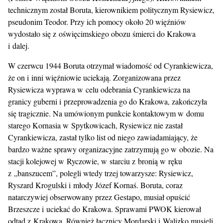
technicznym został Boruta, kierownikiem politycznym Rysiewicz,
pseudonim Teodor. Przy ich pomocy około 20 więźniów
wydostało się z oświęcimskiego obozu śmierci do Krakowa
i dalej.
W czerwcu 1944 Boruta otrzymał wiadomość od Cyrankiewicza,
że on i inni więźniowie uciekają. Zorganizowana przez
Rysiewicza wyprawa w celu odebrania Cyrankiewicza na
granicy guberni i przeprowadzenia go do Krakowa, zakończyła
się tragicznie. Na umówionym punkcie kontaktowym w domu
starego Kornasia w Spytkowicach, Rysiewicz nie zastał
Cyrankiewicza, zastał tylko list od niego zawiadamiający, że
bardzo ważne sprawy organizacyjne zatrzymują go w obozie. Na
stacji kolejowej w Ryczowie, w starciu z bronią w ręku
z „banszucem”, polegli wtedy trzej towarzysze: Rysiewicz,
Ryszard Krogulski i młody Józef Kornaś. Boruta, coraz
natarczywiej obserwowany przez Gestapo, musiał opuścić
Brzeszcze i uciekać do Krakowa. Sprawami PWOK kierował
odtąd z Krakowa. Również łącznicy Mordarski i Walizko musieli