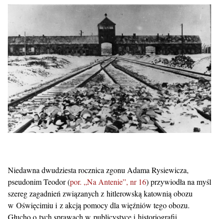
Niedawna dwudziesta rocznica zgonu Adama Rysiewicza,
pseudonim Teodor (
por. „Na Antenie”, nr 16
) przywiodła na myśl
szereg zagadnień związanych z hitlerowską katownią obozu
w Oświęcimiu i z akcją pomocy dla więźniów tego obozu.
Głucho o tych sprawach w publicystyce i historiografii