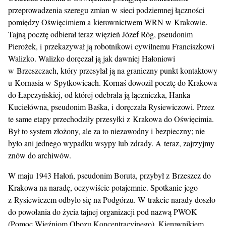
przeprowadzenia szeregu zmian w sieci podziemnej łączności
pomiędzy Oświęcimiem a kierownictwem WRN w Krakowie.
Tajną pocztę odbierał teraz więzień Józef Róg, pseudonim
Pierożek, i przekazywał ją robotnikowi cywilnemu Franciszkowi
Walizko. Walizko doręczał ją jak dawniej Hałoniowi
w Brzeszczach, który przesyłał ją na graniczny punkt kontaktowy
u Kornasia w Spytkowicach. Kornaś dowoził pocztę do Krakowa
do Łapczyńskiej, od której odebrała ją łączniczka, Hanka
Kuciełówna, pseudonim Baśka, i doręczała Rysiewiczowi. Przez
te same etapy przechodziły przesyłki z Krakowa do Oświęcimia.
Był to system złożony, ale za to niezawodny i bezpieczny; nie
było ani jednego wypadku wsypy lub zdrady. A teraz, zajrzyjmy
znów do archiwów.
W maju 1943 Hałoń, pseudonim Boruta, przybył z Brzeszcz do
Krakowa na naradę, oczywiście potajemnie. Spotkanie jego
z Rysiewiczem odbyło się na Podgórzu. W trakcie narady doszło
do powołania do życia tajnej organizacji pod nazwą PWOK
(Pomoc Więźniom Obozu Koncentracyjnego). Kierownikiem