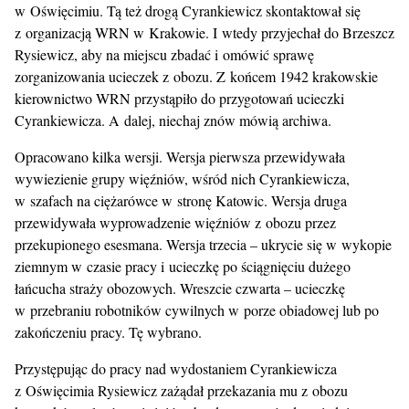
w Oświęcimiu. Tą też drogą Cyrankiewicz skontaktował się
z organizacją WRN w Krakowie. I wtedy przyjechał do Brzeszcz
Rysiewicz, aby na miejscu zbadać i omówić sprawę
zorganizowania ucieczek z obozu. Z końcem 1942 krakowskie
kierownictwo WRN przystąpiło do przygotowań ucieczki
Cyrankiewicza. A dalej, niechaj znów mówią archiwa.
Opracowano kilka wersji. Wersja pierwsza przewidywała
wywiezienie grupy więźniów, wśród nich Cyrankiewicza,
w szafach na ciężarówce w stronę Katowic. Wersja druga
przewidywała wyprowadzenie więźniów z obozu przez
przekupionego esesmana. Wersja trzecia – ukrycie się w wykopie
ziemnym w czasie pracy i ucieczkę po ściągnięciu dużego
łańcucha straży obozowych. Wreszcie czwarta – ucieczkę
w przebraniu robotników cywilnych w porze obiadowej lub po
zakończeniu pracy. Tę wybrano.
Przystępując do pracy nad wydostaniem Cyrankiewicza
z Oświęcimia Rysiewicz zażądał przekazania mu z obozu