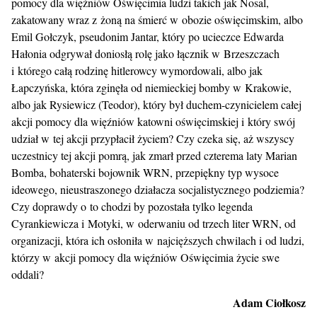
pomocy dla więźniów Oświęcimia ludzi takich jak Nosal,
zakatowany wraz z żoną na śmierć w obozie oświęcimskim, albo
Emil Gołczyk, pseudonim Jantar, który po ucieczce Edwarda
Hałonia odgrywał doniosłą rolę jako łącznik w Brzeszczach
i którego całą rodzinę hitlerowcy wymordowali, albo jak
Łapczyńska, która zginęła od niemieckiej bomby w Krakowie,
albo jak Rysiewicz (Teodor), który był duchem-czynicielem całej
akcji pomocy dla więźniów katowni oświęcimskiej i który swój
udział w tej akcji przypłacił życiem? Czy czeka się, aż wszyscy
uczestnicy tej akcji pomrą, jak zmarł przed czterema laty Marian
Bomba, bohaterski bojownik WRN, przepiękny typ wysoce
ideowego, nieustraszonego działacza socjalistycznego podziemia?
Czy doprawdy o to chodzi by pozostała tylko legenda
Cyrankiewicza i Motyki, w oderwaniu od trzech liter WRN, od
organizacji, która ich osłoniła w najcięższych chwilach i od ludzi,
którzy w akcji pomocy dla więźniów Oświęcimia życie swe
oddali?
Adam Ciołkosz