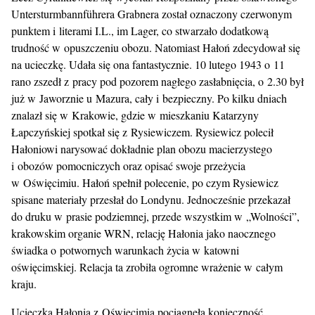
Untersturmbannführera Grabnera został oznaczony czerwonym
punktem i literami I.L., im Lager, co stwarzało dodatkową
trudność w opuszczeniu obozu. Natomiast Hałoń zdecydował się
na ucieczkę. Udała się ona fantastycznie. 10 lutego 1943 o 11
rano zszedł z pracy pod pozorem nagłego zasłabnięcia, o 2.30 był
już w Jaworznie u Mazura, cały i bezpieczny. Po kilku dniach
znalazł się w Krakowie, gdzie w mieszkaniu Katarzyny
Łapczyńskiej spotkał się z Rysiewiczem. Rysiewicz polecił
Hałoniowi narysować dokładnie plan obozu macierzystego
i obozów pomocniczych oraz opisać swoje przeżycia
w Oświęcimiu. Hałoń spełnił polecenie, po czym Rysiewicz
spisane materiały przesłał do Londynu. Jednocześnie przekazał
do druku w prasie podziemnej, przede wszystkim w „Wolności”,
krakowskim organie WRN, relację Hałonia jako naocznego
świadka o potwornych warunkach życia w katowni
oświęcimskiej. Relacja ta zrobiła ogromne wrażenie w całym
kraju.
Ucieczka Hałonia z Oświęcimia pociągnęła konieczność