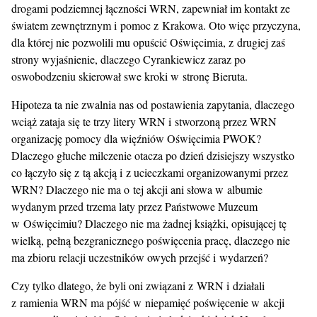
drogami podziemnej łączności WRN, zapewniał im kontakt ze
światem zewnętrznym i pomoc z Krakowa. Oto więc przyczyna,
dla której nie pozwolili mu opuścić Oświęcimia, z drugiej zaś
strony wyjaśnienie, dlaczego Cyrankiewicz zaraz po
oswobodzeniu skierował swe kroki w stronę Bieruta.
Hipoteza ta nie zwalnia nas od postawienia zapytania, dlaczego
wciąż zataja się te trzy litery WRN i stworzoną przez WRN
organizację pomocy dla więźniów Oświęcimia PWOK?
Dlaczego głuche milczenie otacza po dzień dzisiejszy wszystko
co łączyło się z tą akcją i z ucieczkami organizowanymi przez
WRN? Dlaczego nie ma o tej akcji ani słowa w albumie
wydanym przed trzema laty przez Państwowe Muzeum
w Oświęcimiu? Dlaczego nie ma żadnej książki, opisującej tę
wielką, pełną bezgranicznego poświęcenia pracę, dlaczego nie
ma zbioru relacji uczestników owych przejść i wydarzeń?
Czy tylko dlatego, że byli oni związani z WRN i działali
z ramienia WRN ma pójść w niepamięć poświęcenie w akcji