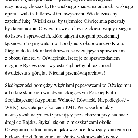
reżymowej, chociaż był to wielkiego znaczenia odcinek polskiego
oporu i walki z hitlerowskim faszyzmem. Wielki czas aby
zapełnić lukę. Wielki czas, by tajemnice Oświęcimia przestały
być tajemnicami. Otwieram swe archiwa z okresu wojny i sięgam
do listów i sprawozdań, które tajnymi drogami podziemnej
łączności otrzymywałem w Londynie z okupowanego Kraju.
Sięgam do klatek mikrofilmowch, zawierających sprawozdania
z obozu śmierci w Oświęcimiu, łączę je ze sprawozdaniem
o zgonie Rysiewicza i wyrasta stąd pełny obraz sprzed
dwudziestu z górą lat. Niechaj przemówią archiwa!
Sieć łączności pomiędzy więźniami pepesowcami w Oświęcimiu
a krakowskim kierownictwem okręgowym Polskiej Partii
Socjalistycznej (kryptonim Wolność, Równość, Niepodległość –
WRN) powstała już z końcem 1941. Pierwsze kontakty
nawiązywali więźniowie pracujący poza obozem przy budowie
drogi do Rajska. Stykali się oni z mieszkańcami okolic
Oświęcimia, zatrudnionymi jako woźnice dowożący kamienie do
budowy drogi. Inna grupa więźniów wykopywała krzewy