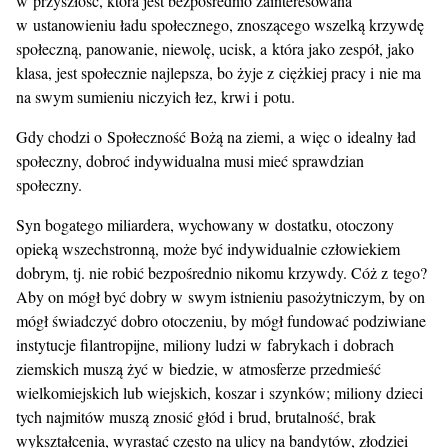
w przyszłość, która jest bezpośrednio zainteresowana
w ustanowieniu ładu społecznego, znoszącego wszelką krzywdę
społeczną, panowanie, niewolę, ucisk, a która jako zespół, jako
klasa, jest społecznie najlepsza, bo żyje z ciężkiej pracy i nie ma
na swym sumieniu niczyich łez, krwi i potu.
Gdy chodzi o Społeczność Bożą na ziemi, a więc o idealny ład
społeczny, dobroć indywidualna musi mieć sprawdzian
społeczny.
Syn bogatego miliardera, wychowany w dostatku, otoczony
opieką wszechstronną, może być indywidualnie człowiekiem
dobrym, tj. nie robić bezpośrednio nikomu krzywdy. Cóż z tego?
Aby on mógł być dobry w swym istnieniu pasożytniczym, by on
mógł świadczyć dobro otoczeniu, by mógł fundować podziwiane
instytucje filantropijne, miliony ludzi w fabrykach i dobrach
ziemskich muszą żyć w biedzie, w atmosferze przedmieść
wielkomiejskich lub wiejskich, koszar i szynków; miliony dzieci
tych najmitów muszą znosić głód i brud, brutalność, brak
wykształcenia, wyrastać często na ulicy na bandytów, złodziei