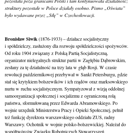
pozostała poza granicami Polski i tam kontynuowała działalność;
struktury pozostałe w Polsce działały osobno. Pismo „Oświata”
było wydawane przez „Siłę” w Czechosłowacji.
Bronisław Siwik
(1876-1933) – działacz socjalistyczny
i spółdzielczy, zasłużony dla rozwoju spółdzielczości spożywców.
Od roku 1904 związany z Polską Partią Socjalistyczną,
organizator nielegalnych struktur partii w Zagłębiu Dąbrowskim,
zesłany za tę działalność na trzy lata w głąb Rosji. W czasie
rewolucji październikowej przebywał w Sankt Petersburgu, gdzie
stał się krytykiem bolszewików i ich rządów oraz marksowskiego
nurtu w ruchu socjalistycznym. Sympatyzował z wizją oddolnej
samoorganizacji społecznej i socjalizmu z ograniczoną rolą
państwa, sformułowaną przez Edwarda Abramowskiego. Po
wojnie urzędnik Ministerstwa Pracy i Opieki Społecznej, pełnił
też funkcję dyrektora warszawskiego oddziału ZUS, radny
Warszawy. Ochotnik w wojnie polsko-bolszewickiej. Należał do
współtwórców Związku Robotniczych Stowarzyszeń