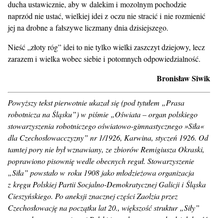
ducha ustawicznie, aby w dalekim i mozolnym pochodzie
naprzód nie ustać, wielkiej idei z oczu nie stracić i nie rozmienić
jej na drobne a fałszywe liczmany dnia dzisiejszego.
Nieść „złoty róg” idei to nie tylko wielki zaszczyt dziejowy, lecz
zarazem i wielka wobec siebie i potomnych odpowiedzialność.
Bronisław Siwik
Powyższy tekst pierwotnie ukazał się (pod tytułem „Prasa
robotnicza na Śląsku”) w piśmie „Oświata – organ polskiego
stowarzyszenia robotniczego oświatowo-gimnastycznego »Siła«
dla Czechosłowacczyzny” nr 1/1926, Karwina, styczeń 1926. Od
tamtej pory nie był wznawiany, ze zbiorów Remigiusza Okraski,
poprawiono pisownię wedle obecnych reguł. Stowarzyszenie
„Siła” powstało w roku 1908 jako młodzieżowa organizacja
z kręgu Polskiej Partii Socjalno-Demokratycznej Galicji i Śląska
Cieszyńskiego. Po aneksji znacznej części Zaolzia przez
Czechosłowację na początku lat 20., większość struktur „Siły”