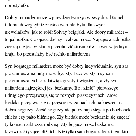
i prostytutki.
Dobry miliarder może wprawdzie tworzyć w swych zakładach
i dobrach względnie znośne warunki bytu dla swych
niewolników, jak to robił Solvay belgijski. Ale dobry miliarder –
to jednostka. Co ojciec dał, syn zabrać może. Najlepsza jednostka
zresztą nie jest w stanie przeobrazić stosunków nawet w jednym
kraju, bo przestałaby być rychło miliarderem.
Syn bogatego miliardera może być dobry indywidualnie, syn zaś
proletariusza-najmity może być zły. Lecz ze złym synem
proletariusza rychło załatwią się sądy i więzienia, a zły syn
miliardera najczęściej jest bezkarny. Bo „złość” pierwszego
i drugiego przejawiają się w różnych płaszczyznach. Złość
biedaka przejawia się najczęściej w zamachach na kieszeń, na
dobro bogaczy. Złość bogaczy nie potrzebuje sięgać po bochenek
chleba czy palto bliźniego. Zły biedak może bezkarnie się znęcać
tylko nad najbliższą rodziną. Zły bogacz może bezkarnie
krzywdzić tysiące bliźnich. Nie tylko sam bogacz, lecz i ten, kto