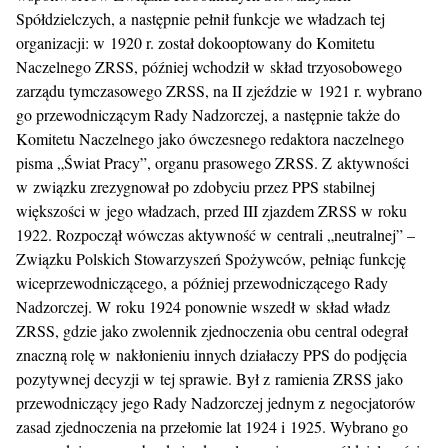
Spółdzielczych, a następnie pełnił funkcje we władzach tej
organizacji: w 1920 r. został dokooptowany do Komitetu
Naczelnego ZRSS, później wchodził w skład trzyosobowego
zarządu tymczasowego ZRSS, na II zjeździe w 1921 r. wybrano
go przewodniczącym Rady Nadzorczej, a następnie także do
Komitetu Naczelnego jako ówczesnego redaktora naczelnego
pisma „Świat Pracy”, organu prasowego ZRSS. Z aktywności
w związku zrezygnował po zdobyciu przez PPS stabilnej
większości w jego władzach, przed III zjazdem ZRSS w roku
1922. Rozpoczął wówczas aktywność w centrali „neutralnej” –
Związku Polskich Stowarzyszeń Spożywców, pełniąc funkcję
wiceprzewodniczącego, a później przewodniczącego Rady
Nadzorczej. W roku 1924 ponownie wszedł w skład władz
ZRSS, gdzie jako zwolennik zjednoczenia obu central odegrał
znaczną rolę w nakłonieniu innych działaczy PPS do podjęcia
pozytywnej decyzji w tej sprawie. Był z ramienia ZRSS jako
przewodniczący jego Rady Nadzorczej jednym z negocjatorów
zasad zjednoczenia na przełomie lat 1924 i 1925. Wybrano go