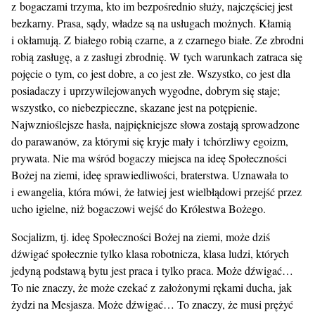
z bogaczami trzyma, kto im bezpośrednio służy, najczęściej jest
bezkarny. Prasa, sądy, władze są na usługach możnych. Kłamią
i okłamują. Z białego robią czarne, a z czarnego białe. Ze zbrodni
robią zasługę, a z zasługi zbrodnię. W tych warunkach zatraca się
pojęcie o tym, co jest dobre, a co jest złe. Wszystko, co jest dla
posiadaczy i uprzywilejowanych wygodne, dobrym się staje;
wszystko, co niebezpieczne, skazane jest na potępienie.
Najwznioślejsze hasła, najpiękniejsze słowa zostają sprowadzone
do parawanów, za którymi się kryje mały i tchórzliwy egoizm,
prywata. Nie ma wśród bogaczy miejsca na ideę Społeczności
Bożej na ziemi, ideę sprawiedliwości, braterstwa. Uznawała to
i ewangelia, która mówi, że łatwiej jest wielbłądowi przejść przez
ucho igielne, niż bogaczowi wejść do Królestwa Bożego.
Socjalizm, tj. ideę Społeczności Bożej na ziemi, może dziś
dźwigać społecznie tylko klasa robotnicza, klasa ludzi, których
jedyną podstawą bytu jest praca i tylko praca. Może dźwigać…
To nie znaczy, że może czekać z założonymi rękami ducha, jak
żydzi na Mesjasza. Może dźwigać… To znaczy, że musi prężyć