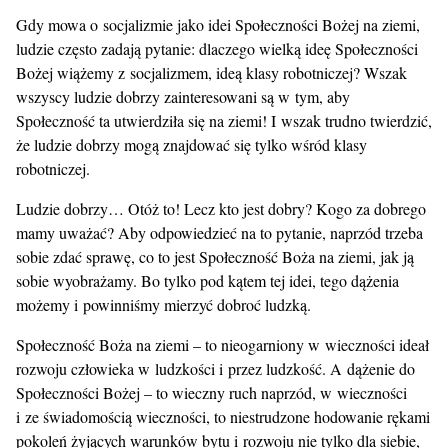
Gdy mowa o socjalizmie jako idei Społeczności Bożej na ziemi,
ludzie często zadają pytanie: dlaczego wielką ideę Społeczności
Bożej wiążemy z socjalizmem, ideą klasy robotniczej? Wszak
wszyscy ludzie dobrzy zainteresowani są w tym, aby
Społeczność ta utwierdziła się na ziemi! I wszak trudno twierdzić,
że ludzie dobrzy mogą znajdować się tylko wśród klasy
robotniczej.
Ludzie dobrzy… Otóż to! Lecz kto jest dobry? Kogo za dobrego
mamy uważać? Aby odpowiedzieć na to pytanie, naprzód trzeba
sobie zdać sprawę, co to jest Społeczność Boża na ziemi, jak ją
sobie wyobrażamy. Bo tylko pod kątem tej idei, tego dążenia
możemy i powinniśmy mierzyć dobroć ludzką.
Społeczność Boża na ziemi – to nieogarniony w wieczności ideał
rozwoju człowieka w ludzkości i przez ludzkość. A dążenie do
Społeczności Bożej – to wieczny ruch naprzód, w wieczności
i ze świadomością wieczności, to niestrudzone hodowanie rękami
pokoleń żyjących warunków bytu i rozwoju nie tylko dla siebie,