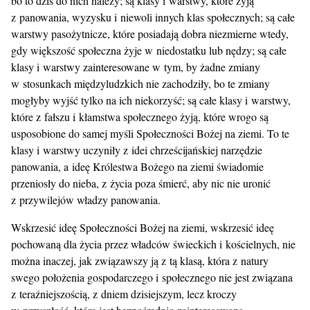
bo to dziś do nich należy; są klasy i warstwy, które żyją
z panowania, wyzysku i niewoli innych klas społecznych; są całe
warstwy pasożytnicze, które posiadają dobra niezmierne wtedy,
gdy większość społeczna żyje w niedostatku lub nędzy; są całe
klasy i warstwy zainteresowane w tym, by żadne zmiany
w stosunkach międzyludzkich nie zachodziły, bo te zmiany
mogłyby wyjść tylko na ich niekorzyść; są całe klasy i warstwy,
które z fałszu i kłamstwa społecznego żyją, które wrogo są
usposobione do samej myśli Społeczności Bożej na ziemi. To te
klasy i warstwy uczyniły z idei chrześcijańskiej narzędzie
panowania, a ideę Królestwa Bożego na ziemi świadomie
przeniosły do nieba, z życia poza śmierć, aby nic nie uronić
z przywilejów władzy panowania.
Wskrzesić ideę Społeczności Bożej na ziemi, wskrzesić ideę
pochowaną dla życia przez władców świeckich i kościelnych, nie
można inaczej, jak związawszy ją z tą klasą, która z natury
swego położenia gospodarczego i społecznego nie jest związana
z teraźniejszością, z dniem dzisiejszym, lecz kroczy