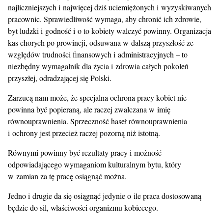
najliczniejszych i najwięcej dziś uciemiężonych i wyzyskiwanych
pracownic. Sprawiedliwość wymaga, aby chronić ich zdrowie,
byt ludzki i godność i o to kobiety walczyć powinny. Organizacja
kas chorych po prowincji, odsuwana w dalszą przyszłość ze
względów trudności finansowych i administracyjnych – to
niezbędny wymagalnik dla życia i zdrowia całych pokoleń
przyszłej, odradzającej się Polski.
Zarzucą nam może, że specjalna ochrona pracy kobiet nie
powinna być popieraną, ale raczej zwalczana w imię
równouprawnienia. Sprzeczność haseł równouprawnienia
i ochrony jest przecież raczej pozorną niż istotną.
Równymi powinny być rezultaty pracy i możność
odpowiadającego wymaganiom kulturalnym bytu, który
w zamian za tę pracę osiągnąć można.
Jedno i drugie da się osiągnąć jedynie o ile praca dostosowaną
będzie do sił, właściwości organizmu kobiecego.