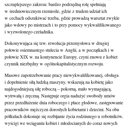
szczuplejszego zakresu: bardzo podrzędną rolę spełniają
w średniowiecznym rzemiośle, gdzie z trudem udział ich
w cechach odszukiwać trzeba, gdzie prowadzą warsztat zwykle
jako wdowy po mistrzach i to przy pomocy wykwalifikowanego
i wyzwolonego czeladnika.
Dokonywująca się tzw. rewolucja przemysłowa w drugiej
połowie osiemnastego stulecia w Anglii, a w początkach i w
połowie XIX w. na kontynencie Europy, czyni znowu z kobiet
czynnik niezbędny w ogólnokapitalistycznym rozwoju.
Masowe zapotrzebowanie pracy niewykwalifikowanej, obsługa
i dopełnienie siłą ludzką maszyny, wskazują na kobietę jako
najdogodniejszą siłę roboczą – pokorną, mało wymagającą,
wytrwałą i zręczną. Następuje orgia nadużyć swobody umów
przez przedłużenie dnia roboczego i płace głodowe, zastępowanie
pracowników mężczyzn dorosłych kobietami i dziećmi. Na obu
półkulach dokonuje się rozbijanie życia rodzinnego u robotników,
wyścigi we wciąganiu kobiet i młodocianych do coraz nowych