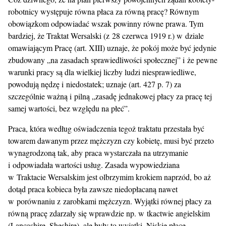
robotnicy występuje równa płaca za równą pracę? Równym
obowiązkom odpowiadać wszak powinny równe prawa. Tym
bardziej, że Traktat Wersalski (z 28 czerwca 1919 r.) w dziale
omawiającym Pracę (art. XIII) uznaje, że pokój może być jedynie
zbudowany „na zasadach sprawiedliwości społecznej” i że pewne
warunki pracy są dla wielkiej liczby ludzi niesprawiedliwe,
powodują nędzę i niedostatek; uznaje (art. 427 p. 7) za
szczególnie ważną i pilną „zasadę jednakowej płacy za pracę tej
samej wartości, bez względu na płeć”.
Praca, która według oświadczenia tegoż traktatu przestała być
towarem dawanym przez mężczyzn czy kobietę, musi być przeto
wynagrodzoną tak, aby praca wystarczała na utrzymanie
i odpowiadała wartości usług. Zasada wypowiedziana
w Traktacie Wersalskim jest olbrzymim krokiem naprzód, bo aż
dotąd praca kobieca była zawsze niedopłacaną nawet
w porównaniu z zarobkami mężczyzn. Wyjątki równej płacy za
równą pracę zdarzały się wprawdzie np. w tkactwie angielskim
(Lancashire, Sheshire), ale były to wyjątki. Niskie płace