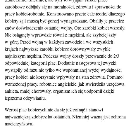
zarobkowe odbijały się na moralności, zdrowiu i sprawności do
pracy kobiet-robotnic. Konstruowano przeto całe teorie, dlaczego
kobiety są i muszą być gorzej wynagradzane. Obaliły je przecież
znów doświadczenia ostatniej wojny. Oto zarobki kobiet wzrosły.
Nie osiągnęły wprawdzie równi z męskimi, ale szybciej szły
w górę. Przed wojną w każdym zawodzie i we wszystkich
krajach najwyższe zarobki kobiece dorównywały zwykle
najniższym męskim. Podczas wojny doszły przeważnie do 2/3
odpowiedniej kategorii płac. Dodatnie następstwa tej zwyżki
wystąpiły od razu nie tylko we wspomnianej wyżej wydajności
pracy kobiet, ale korzystnie wpływały na stan zdrowia. Pomimo
wzmożonej pracy, robotnice angielskie, jak stwierdziła urzędowa
ankieta, mniej chorowały, organizm ich się uodpornił dzięki
lepszemu odżywianiu.
Wzrost płac kobiecych nie da się już cofnąć i stanowi
najważniejszą zdobycz lat ostatnich. Niemniej ważną jest ochrona
macierzyństwa.