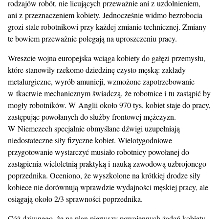
rodzajów robót, nie licujących przeważnie ani z uzdolnieniem,
ani z przeznaczeniem kobiety. Jednocześnie widmo bezrobocia
grozi stale robotnikowi przy każdej zmianie technicznej. Zmiany
te bowiem przeważnie polegają na uproszczeniu pracy.
Wreszcie wojna europejska wciąga kobiety do gałęzi przemysłu,
które stanowiły rzekomo dziedzinę czysto męską: zakłady
metalurgiczne, wyrób amunicji, wzmożone zapotrzebowanie
w tkactwie mechanicznym świadczą, że robotnice i tu zastąpić by
mogły robotników. W Anglii około 970 tys. kobiet staje do pracy,
zastępując powołanych do służby frontowej mężczyzn.
W Niemczech specjalnie obmyślane dźwigi uzupełniają
niedostateczne siły fizyczne kobiet. Wielotygodniowe
przygotowanie wystarczyć musiało robotnicy powołanej do
zastąpienia wieloletnią praktyką i nauką zawodową uzbrojonego
poprzednika. Oceniono, że wyszkolone na krótkiej drodze siły
kobiece nie dorównują wprawdzie wydajności męskiej pracy, ale
osiągają około 2/3 sprawności poprzednika.
Cóż dziwnego, że na plan pierwszy powojennych żądań kobiety-