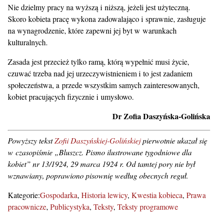
Nie dzielmy pracy na wyższą i niższą, jeżeli jest użyteczną.
Skoro kobieta pracę wykona zadowalająco i sprawnie, zasługuje
na wynagrodzenie, które zapewni jej byt w warunkach
kulturalnych.
Zasada jest przecież tylko ramą, którą wypełnić musi życie,
czuwać trzeba nad jej urzeczywistnieniem i to jest zadaniem
społeczeństwa, a przede wszystkim samych zainteresowanych,
kobiet pracujących fizycznie i umysłowo.
Dr Zofia Daszyńska-Golińska
Powyższy tekst
Zofii Daszyńskiej-Golińskiej
pierwotnie ukazał się
w czasopiśmie „Bluszcz. Pismo ilustrowane tygodniowe dla
kobiet” nr 13/1924, 29 marca 1924 r. Od tamtej pory nie był
wznawiany, poprawiono pisownię według obecnych reguł.
Kategorie:
Gospodarka
Historia lewicy
Kwestia kobieca
Prawa
pracownicze
Publicystyka
Teksty
Teksty programowe