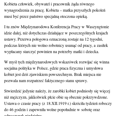
Kobieta człowiek, obywatel i pracownik żąda równego
wynagrodzenia za pracę. Kobieta – matka przyszłych pokoleń
musi być przez państwo specjalną otoczona opieką.
I tu znów Międzynarodowa Konferencja Pracy w Waszyngtonie
idzie dalej, niż dotychczas działające w poszczególnych krajach
ustawy. Przerwa połogowa oznaczoną zostaje na 12 tygodni,
podczas których nie wolno robotnicy usunąć od pracy, a zasiłek
wypłacany starczyć powinien na potrzeby matki i dziecka.
W myśl tych międzynarodowych wskazówek rozwijać się winna
socjalna polityka w Polsce, gdzie praca fizyczna i umysłowa
kobiet jest dziś zjawiskiem powszechnym. Brak miejsca nie
pozwala nam rozpatrzeć faktycznego stanu sprawy.
Stwierdzić jedynie należy, że zarobki kobiet podniosły się więcej
niż mężczyzn, jakkolwiek płcie obie są obecnie pokrzywdzone.
Ustawa o czasie pracy (z 18.XII.1919 r.) skróciła tydzień roboczy
do 46 godzin i zapewniła wolne popołudnie w sobotę oraz
odpoczynek niedzielny.