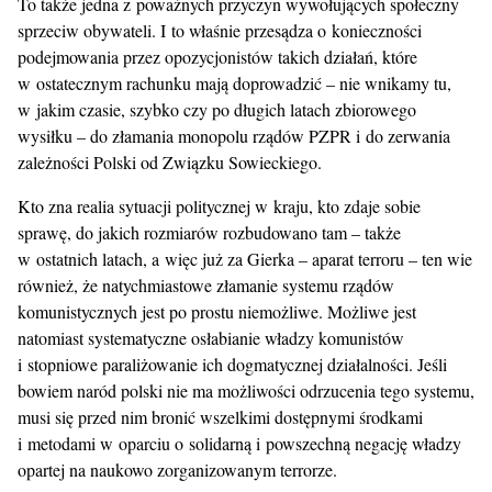
To także jedna z poważnych przyczyn wywołujących społeczny
sprzeciw obywateli. I to właśnie przesądza o konieczności
podejmowania przez opozycjonistów takich działań, które
w ostatecznym rachunku mają doprowadzić – nie wnikamy tu,
w jakim czasie, szybko czy po długich latach zbiorowego
wysiłku – do złamania monopolu rządów PZPR i do zerwania
zależności Polski od Związku Sowieckiego.
Kto zna realia sytuacji politycznej w kraju, kto zdaje sobie
sprawę, do jakich rozmiarów rozbudowano tam – także
w ostatnich latach, a więc już za Gierka – aparat terroru – ten wie
również, że natychmiastowe złamanie systemu rządów
komunistycznych jest po prostu niemożliwe. Możliwe jest
natomiast systematyczne osłabianie władzy komunistów
i stopniowe paraliżowanie ich dogmatycznej działalności. Jeśli
bowiem naród polski nie ma możliwości odrzucenia tego systemu,
musi się przed nim bronić wszelkimi dostępnymi środkami
i metodami w oparciu o solidarną i powszechną negację władzy
opartej na naukowo zorganizowanym terrorze.