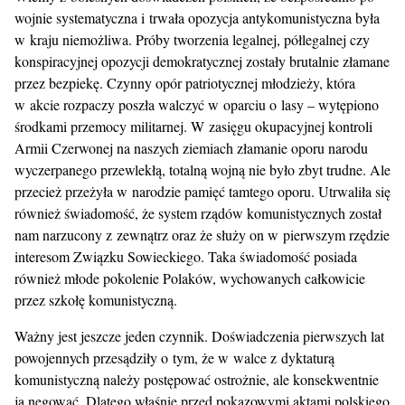
wojnie systematyczna i trwała opozycja antykomunistyczna była
w kraju niemożliwa. Próby tworzenia legalnej, półlegalnej czy
konspiracyjnej opozycji demokratycznej zostały brutalnie złamane
przez bezpiekę. Czynny opór patriotycznej młodzieży, która
w akcie rozpaczy poszła walczyć w oparciu o lasy – wytępiono
środkami przemocy militarnej. W zasięgu okupacyjnej kontroli
Armii Czerwonej na naszych ziemiach złamanie oporu narodu
wyczerpanego przewlekłą, totalną wojną nie było zbyt trudne. Ale
przecież przeżyła w narodzie pamięć tamtego oporu. Utrwaliła się
również świadomość, że system rządów komunistycznych został
nam narzucony z zewnątrz oraz że służy on w pierwszym rzędzie
interesom Związku Sowieckiego. Taka świadomość posiada
również młode pokolenie Polaków, wychowanych całkowicie
przez szkołę komunistyczną.
Ważny jest jeszcze jeden czynnik. Doświadczenia pierwszych lat
powojennych przesądziły o tym, że w walce z dyktaturą
komunistyczną należy postępować ostrożnie, ale konsekwentnie
ją negować. Dlatego właśnie przed pokazowymi aktami polskiego