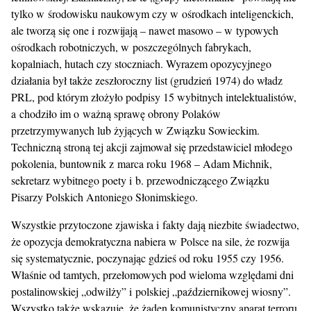
tylko w środowisku naukowym czy w ośrodkach inteligenckich,
ale tworzą się one i rozwijają – nawet masowo – w typowych
ośrodkach robotniczych, w poszczególnych fabrykach,
kopalniach, hutach czy stoczniach. Wyrazem opozycyjnego
działania był także zeszłoroczny list (grudzień 1974) do władz
PRL, pod którym złożyło podpisy 15 wybitnych intelektualistów,
a chodziło im o ważną sprawę obrony Polaków
przetrzymywanych lub żyjących w Związku Sowieckim.
Techniczną stroną tej akcji zajmował się przedstawiciel młodego
pokolenia, buntownik z marca roku 1968 – Adam Michnik,
sekretarz wybitnego poety i b. przewodniczącego Związku
Pisarzy Polskich Antoniego Słonimskiego.
Wszystkie przytoczone zjawiska i fakty dają niezbite świadectwo,
że opozycja demokratyczna nabiera w Polsce na sile, że rozwija
się systematycznie, poczynając gdzieś od roku 1955 czy 1956.
Właśnie od tamtych, przełomowych pod wieloma względami dni
postalinowskiej „odwilży” i polskiej „październikowej wiosny”.
Wszystko także wskazuje, że żaden komunistyczny aparat terroru