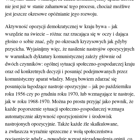
nie jest już w stanie zahamować tego procesu, chociaż możliwe
jest jeszcze okresowe opóźnianie jego rozwoju.
Aktywność opozycji demokratycznej w kraju bywa – jak
wszędzie na świecie – różna: raz rzucająca się w oczy i dająca
głośno o sobie znać, gdy po okresach kryzysowych jak gdyby
przycicha. Wyjaśnijmy więc, że nasilenie nastrojów opozycyjnych
w warunkach dyktatury komunistycznej zależy głównie od
dwóch czynników: ogólnej sytuacji społeczno-gospodarczej kraju
oraz od konkretnych decyzji i posunięć podejmowanych przez
komunistyczny aparat władzy. Mogą bowiem zdarzać się
posunięcia łagodzące nastroje opozycyjne – jak po październiku
roku 1956 czy po grudniu roku 1970, lub wzmagające te nastroje,
jak w roku 1968-1970. Można po prostu przyjąć jako pewnik, że
każde pogorszenie sytuacji społeczno-gospodarczej wzmaga
automatycznie aktywność opozycjonistów i środowisk
nastrojonych opozycyjnie. Także każde źle skalkulowane,
a zwłaszcza wyraźnie sprzeczne z wolą społeczeństwa
pociągnięcie władz – powoduje wzrost niezadowolenia opinii, co