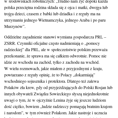
w środowiskach robotniczych: „Trudno nam żyć dopóki każda
polska przeciętna rodzina składa się z ojca i matki, dwojga lub
trojga dzieci, czasem z babki lub dziadka i z reguły ma na
utrzymaniu jednego Wietnamczyka, jednego Araba i po paru
Murzynów”.
Oddzielne zagadnienie stanowi wymiana gospodarcza PRL –
ZSRR. Czynniki oficjalne często nadmieniają o „pomocy
radzieckiej” dla PRL, ale w społeczeństwie polskim przeważa
przekonanie, że sprawa ma się całkiem odwrotnie. Pomoc nie
idzie ze wschodu na zachód, tylko z zachodu na wschód.
W wielu rozmowach, jakie miałem z przyjezdnymi z kraju,
powtarzano z reguły opinię, że to Polacy „dokarmiają”
wschodniego sojusznika i protektora. Dlatego też zalewa
Polaków zła krew, gdy od przyjeżdżających do Polski Rosjan lub
innych obywateli Związku Sowieckiego słyszą niejednokrotnie
uwagi o tym, że w ojczyźnie Lenina żyje się jeszcze ludziom
dość ciężko, bowiem „ludzie radzieccy pomagają bratnim krajom
i narodom”, w tym również Polakom. Jakie nastroje i uczucia