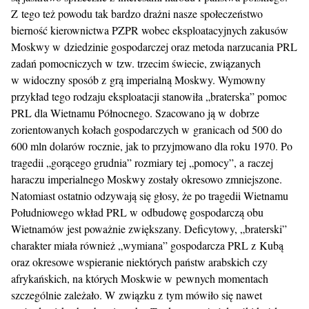
Z tego też powodu tak bardzo drażni nasze społeczeństwo
bierność kierownictwa PZPR wobec eksploatacyjnych zakusów
Moskwy w dziedzinie gospodarczej oraz metoda narzucania PRL
zadań pomocniczych w tzw. trzecim świecie, związanych
w widoczny sposób z grą imperialną Moskwy. Wymowny
przykład tego rodzaju eksploatacji stanowiła „braterska” pomoc
PRL dla Wietnamu Północnego. Szacowano ją w dobrze
zorientowanych kołach gospodarczych w granicach od 500 do
600 mln dolarów rocznie, jak to przyjmowano dla roku 1970. Po
tragedii „gorącego grudnia” rozmiary tej „pomocy”, a raczej
haraczu imperialnego Moskwy zostały okresowo zmniejszone.
Natomiast ostatnio odzywają się głosy, że po tragedii Wietnamu
Południowego wkład PRL w odbudowę gospodarczą obu
Wietnamów jest poważnie zwiększany. Deficytowy, „braterski”
charakter miała również „wymiana” gospodarcza PRL z Kubą
oraz okresowe wspieranie niektórych państw arabskich czy
afrykańskich, na których Moskwie w pewnych momentach
szczególnie zależało. W związku z tym mówiło się nawet