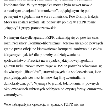
kombatanckie. W tym wypadku można było nawet mówić
o swoistym „nacjonal-komunizmie”, oglądającym się pod
pewnymi względami na wzory rumuńskie. Powtórzmy: frakcja
Moczara została rozbita, ale pozostały po niej w PZPR różne
„ciągoty” i grupy pomoczarowskie.
Na innym skrzydle aparatu PZPR ustawiają się co pewien czas
różni rzecznicy „komuno-liberalizmu”, tolerowanego do pewnych
granic przez oficjalne kierownictwo kompartii zarówno dla celów
taktycznych, jak też dla potrzeby oddziaływania na
społeczeństwo. Przecież na wypadek jakiej nowej „godziny
gniewu ludu” znowu może zajść w PZPR potrzeba odwołania się
do własnych „liberałów”, strawniejszych dla społeczeństwa, lecz
praktykujących również leninowską linię „centralizmu
demokratycznego”. Wymaga to jednak tolerowania w pewnych
okolicznościach subtelnych odchyleń od czystej formy leninizmu-
zamordyzmu.
Wewnątrzpartyjna opozycja w aparacie PZPR nie ma