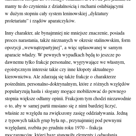
mamy tu do czynienia z działalnością i ruchami osłabiającymi
w dużym stopniu cały system leninowskiej „dyktatury
proletariatu” i rządów aparatczyków.
Inny charakter, ale bynajmniej nie mniejsze znaczenie, posiada
proces narastania, także nieznanych w okresie stalinowskim, form
opozycji „wewnątrzpartyjnej”, a więc uplasowanej w samym
aparacie władzy. W pewnych wypadkach będą to jeszcze po
dawnemu tylko frakcje personalne, wygrywające we własnym,
egoistycznym interesie takie czy inne kłopoty aktualnego
kierownictwa. Ale zdarzają się także frakcje o charakterze
pośrednim, personalno-doktrynalnym, które z różnych względów
popularyzują hasła i slogany mogące mobilizować do pewnego
stopnia większe odłamy opinii. Frakcjom tym chodzi niezawodnie
o to, aby w samej partii musiano się z nimi bardziej liczyć,
właśnie ze względu na zwiększony zasięg oddziaływania. Jedną
z typowych takich grup była np., przynajmniej pod pewnymi
względami, rozbita po grudniu roku 1970 – frakcja
moczarowców, której bazę stanowiły elementy i odwołania