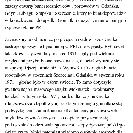
znaczy otwarty bunt stoczniowców i portowców w Gdańsku,
Gdyni, Elblągu, Słupsku i Szczecinie, który to bunt doprowadził
w konsekwencji do upadku Gomułki i dużych zmian w partyjno-
rządowej ekipie PRL.
Zaznaczmy tu od razu, że po przejęciu rządów przez Gierka
nastroje opozycyjne bynajmniej w PRL nie wygasły. Był nawet
taki okres – styczeń, luty, marzec 1971 – gdy pod wieloma
względami przybrały one nawet na sile, chociaż wyrażały się
w spokojniejszej formie niż na Wybrzeżu. O drugim buncie
robotników w stoczniach Szczecina i Gdańska w styczniu roku
1971 – głośno było w całym świecie. To samo dotyczyło
gwałtownego i masowego strajku włókniarek i włókniarzy
łódzkich w lutym roku 1971, bardzo dla reżymu Gierka
i Jaroszewicza kłopotliwym, po którym cofnięto gomułkowską
podwyżkę cen i zamrożono na kilka lat ceny podstawowych
artykułów żywnościowych. I to dopiero przyczyniło się
praktycznie do odczuwalnego wzrostu stopy życiowej polskiego
świata pracy. Mniej natomiast wiadomo o równie groźnych dla