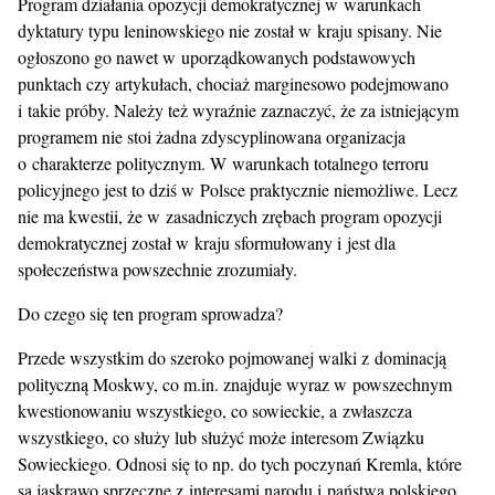
Program działania opozycji demokratycznej w warunkach
dyktatury typu leninowskiego nie został w kraju spisany. Nie
ogłoszono go nawet w uporządkowanych podstawowych
punktach czy artykułach, chociaż marginesowo podejmowano
i takie próby. Należy też wyraźnie zaznaczyć, że za istniejącym
programem nie stoi żadna zdyscyplinowana organizacja
o charakterze politycznym. W warunkach totalnego terroru
policyjnego jest to dziś w Polsce praktycznie niemożliwe. Lecz
nie ma kwestii, że w zasadniczych zrębach program opozycji
demokratycznej został w kraju sformułowany i jest dla
społeczeństwa powszechnie zrozumiały.
Do czego się ten program sprowadza?
Przede wszystkim do szeroko pojmowanej walki z dominacją
polityczną Moskwy, co m.in. znajduje wyraz w powszechnym
kwestionowaniu wszystkiego, co sowieckie, a zwłaszcza
wszystkiego, co służy lub służyć może interesom Związku
Sowieckiego. Odnosi się to np. do tych poczynań Kremla, które
są jaskrawo sprzeczne z interesami narodu i państwa polskiego.