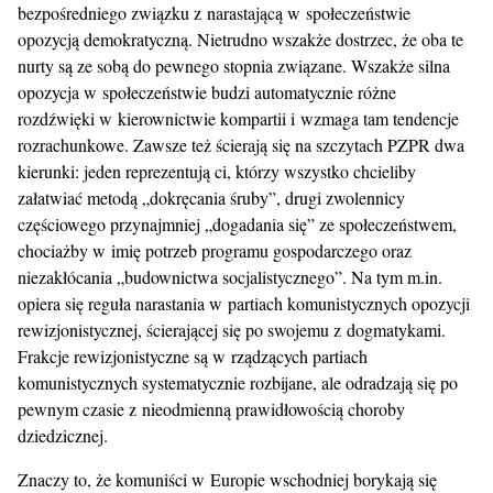
bezpośredniego związku z narastającą w społeczeństwie
opozycją demokratyczną. Nietrudno wszakże dostrzec, że oba te
nurty są ze sobą do pewnego stopnia związane. Wszakże silna
opozycja w społeczeństwie budzi automatycznie różne
rozdźwięki w kierownictwie kompartii i wzmaga tam tendencje
rozrachunkowe. Zawsze też ścierają się na szczytach PZPR dwa
kierunki: jeden reprezentują ci, którzy wszystko chcieliby
załatwiać metodą „dokręcania śruby”, drugi zwolennicy
częściowego przynajmniej „dogadania się” ze społeczeństwem,
chociażby w imię potrzeb programu gospodarczego oraz
niezakłócania „budownictwa socjalistycznego”. Na tym m.in.
opiera się reguła narastania w partiach komunistycznych opozycji
rewizjonistycznej, ścierającej się po swojemu z dogmatykami.
Frakcje rewizjonistyczne są w rządzących partiach
komunistycznych systematycznie rozbijane, ale odradzają się po
pewnym czasie z nieodmienną prawidłowością choroby
dziedzicznej.
Znaczy to, że komuniści w Europie wschodniej borykają się