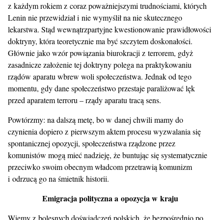
z każdym rokiem z coraz poważniejszymi trudnościami, których
Lenin nie przewidział i nie wymyślił na nie skutecznego
lekarstwa. Stąd wewnątrzpartyjne kwestionowanie prawidłowości
doktryny, która teoretycznie ma być szczytem doskonałości.
Głównie jako wzór powiązania biurokracji z terrorem, gdyż
zasadnicze założenie tej doktryny polega na praktykowaniu
rządów aparatu wbrew woli społeczeństwa. Jednak od tego
momentu, gdy dane społeczeństwo przestaje paraliżować lęk
przed aparatem terroru – rządy aparatu tracą sens.
Powtórzmy: na dalszą metę, bo w danej chwili mamy do
czynienia dopiero z pierwszym aktem procesu wyzwalania się
spontanicznej opozycji, społeczeństwa rządzone przez
komunistów mogą mieć nadzieję, że buntując się systematycznie
przeciwko swoim obecnym władcom przetrawią komunizm
i odrzucą go na śmietnik historii.
Emigracja polityczna a opozycja w kraju
Wiemy z bolesnych doświadczeń polskich, że bezpośrednio po