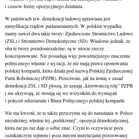
i czasów formy opozycyjnego działania.
W państwach tzw. demokracji ludowej uprawiana jest
mistyfikacja rządów parlamentarnych. W polskim wypadku
mamy nawet dwa takie twory: Zjednoczone Stronnictwo Ludowe
(ZSL) i Stronnictwo Demokratyczne (SD). Wiadomo jednak, że
oba te twory pseudoniezależne, są w istocie rzeczy
koncesjonowane. Nie posiadają więc poważniejszego znaczenia
politycznego właśnie z tej racji, że nie mają prawa oponowania
polskiej kompartii, która działa pod nazwą Polskiej Zjednoczonej
Partii Robotniczej (PZPR). Przeciwnie, jak na ironię z zasad
demokracji ZSL i SD głoszą, że uznają „kierowniczą rolę” PZPR
i nie ukrywają, że stosują się we wszystkim do wymagań
i poleceń sekretariatu i Biura Politycznego polskiej kompartii.
Nie ma kwestii, że to także przyczynia się do narastania w Polsce
niezależnej, właśnie tej „podskórnej”, opozycji demokratycznej,
która raz po raz daje o sobie znać. Czyni to oczywiście poza
oszukańczym sejmem i poza innymi instytucjami pozorowanej