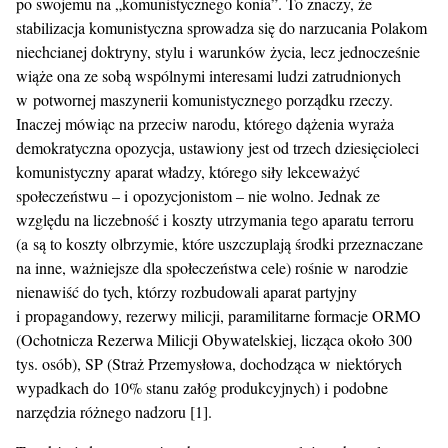
po swojemu na „komunistycznego konia”. To znaczy, że
stabilizacja komunistyczna sprowadza się do narzucania Polakom
niechcianej doktryny, stylu i warunków życia, lecz jednocześnie
wiąże ona ze sobą wspólnymi interesami ludzi zatrudnionych
w potwornej maszynerii komunistycznego porządku rzeczy.
Inaczej mówiąc na przeciw narodu, którego dążenia wyraża
demokratyczna opozycja, ustawiony jest od trzech dziesięcioleci
komunistyczny aparat władzy, którego siły lekceważyć
społeczeństwu – i opozycjonistom – nie wolno. Jednak ze
względu na liczebność i koszty utrzymania tego aparatu terroru
(a są to koszty olbrzymie, które uszczuplają środki przeznaczane
na inne, ważniejsze dla społeczeństwa cele) rośnie w narodzie
nienawiść do tych, którzy rozbudowali aparat partyjny
i propagandowy, rezerwy milicji, paramilitarne formacje ORMO
(Ochotnicza Rezerwa Milicji Obywatelskiej, licząca około 300
tys. osób), SP (Straż Przemysłowa, dochodząca w niektórych
wypadkach do 10% stanu załóg produkcyjnych) i podobne
narzędzia różnego nadzoru [1].