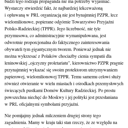
budzi tego rodzaju propaganda nie ma potrzeby wyjaśniać.
Wystarczy stwierdzić fakt, że najbardziej lekceważoną
i opluwaną w PRL organizacją nie jest bynajmniej PZPR, lecz
wielomilionowe, popierane odgórnie Towarzystwo Przyjaźni
Polsko-Radzieckiej (TPPR). Jego liczebność, nie tyle
przymusowa, co administracyjnie wymanipulowana, jest
odwrotnie proporcjonalna do faktycznego zainteresowania
obywateli tym gigantycznym tworem. Ponieważ jednak nie
można wykrzesać z Polaków chociażby cienia sympatii dla
leninowskiej „ojczyzny proletariatu”, kierownictwo PZPR pragnie
przynajmniej wykazać się swoim protektorom utrzymywaniem
papierowej, wielomilionowej TPPR. Temu samemu celowi służy
również otwieranie w wielu miastach i ośrodkach przemysłowych
świecących pustkami Domów Kultury Radzieckiej. Po prostu
powszechna niechęć do Moskwy i jej polityki jest przesłaniana
w PRL oficjalnymi symbolami przyjaźni.
Nie pomijajmy jednak milczeniem drugiej strony tego
zagadnienia. Mamy w kraju taki stan rzeczy, że ze względu na