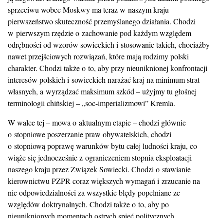
sprzeciwu wobec Moskwy ma teraz w naszym kraju
pierwszeństwo skuteczność przemyślanego działania. Chodzi
w pierwszym rzędzie o zachowanie pod każdym względem
odrębności od wzorów sowieckich i stosowanie takich, chociażby
nawet przejściowych rozwiązań, które mają rodzimy polski
charakter. Chodzi także o to, aby przy nieuniknionej konfrontacji
interesów polskich i sowieckich narażać kraj na minimum strat
własnych, a wyrządzać maksimum szkód – użyjmy tu głośnej
terminologii chińskiej – „soc-imperializmowi” Kremla.
W walce tej – mowa o aktualnym etapie – chodzi głównie
o stopniowe poszerzanie praw obywatelskich, chodzi
o stopniową poprawę warunków bytu całej ludności kraju, co
wiąże się jednocześnie z ograniczeniem stopnia eksploatacji
naszego kraju przez Związek Sowiecki. Chodzi o stawianie
kierownictwu PZPR coraz większych wymagań i zrzucanie na
nie odpowiedzialności za wszystkie błędy popełniane ze
względów doktrynalnych. Chodzi także o to, aby po
nieuniknionych momentach ostrych spięć politycznych