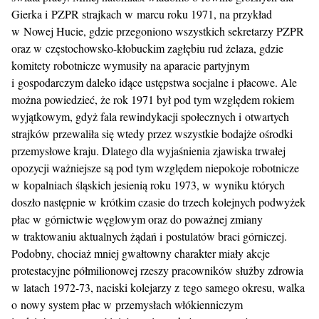
Gierka i PZPR strajkach w marcu roku 1971, na przykład
w Nowej Hucie, gdzie przegoniono wszystkich sekretarzy PZPR
oraz w częstochowsko-kłobuckim zagłębiu rud żelaza, gdzie
komitety robotnicze wymusiły na aparacie partyjnym
i gospodarczym daleko idące ustępstwa socjalne i płacowe. Ale
można powiedzieć, że rok 1971 był pod tym względem rokiem
wyjątkowym, gdyż fala rewindykacji społecznych i otwartych
strajków przewaliła się wtedy przez wszystkie bodajże ośrodki
przemysłowe kraju. Dlatego dla wyjaśnienia zjawiska trwałej
opozycji ważniejsze są pod tym względem niepokoje robotnicze
w kopalniach śląskich jesienią roku 1973, w wyniku których
doszło następnie w krótkim czasie do trzech kolejnych podwyżek
płac w górnictwie węglowym oraz do poważnej zmiany
w traktowaniu aktualnych żądań i postulatów braci górniczej.
Podobny, chociaż mniej gwałtowny charakter miały akcje
protestacyjne półmilionowej rzeszy pracowników służby zdrowia
w latach 1972-73, naciski kolejarzy z tego samego okresu, walka
o nowy system płac w przemysłach włókienniczym