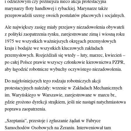
i odzieżowym czy późniejsza nieco akcja protestacyjna
marynarzy floty handlowej i rybackiej. Marynarze także
przeprowadzili szereg swoich postulatów płacowych i socjalnych.
Ale największy zasięg miały przejawy niezadowolenia obywateli
z polityki zaopatrzenia rynku, zarejestrowane zimą i wiosną roku
1975 we wszystkich ważniejszych okręgach przemysłowych
kraju i bodajże we wszystkich kluczowych zakładach
przemysłowych. Rozjeżdżali się wtedy – luty, marzec, kwiecień –
po całej Polsce prawie wszyscy członkowie kierownictwa PZPR,
aby łagodzić robotnicze wybuchy oczywistego niezadowolenia.
Do najgłośniejszych tego rodzaju robotniczych akcji
protestacyjnych należały: wrzenie w Zakładach Mechanicznych
im. Waryńskiego w Warszawie, zarejestrowane w marcu br.,
gdzie grożono dyrekcji strajkiem, jeśli nie nastąpi natychmiastowa
poprawa zaopatrzenia.
„Szeptania”, przestoje i zgłaszanie żądań w Fabryce
Samochodów Osobowych na Żeraniu. Interweniował tam