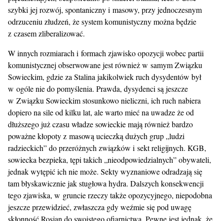
szybki jej rozwój, spontaniczny i masowy, przy jednoczesnym
odrzuceniu złudzeń, że system komunistyczny można będzie
z czasem zliberalizować.
W innych rozmiarach i formach zjawisko opozycji wobec partii
komunistycznej obserwowane jest również w samym Związku
Sowieckim, gdzie za Stalina jakikolwiek ruch dysydentów był
w ogóle nie do pomyślenia. Prawda, dysydenci są jeszcze
w Związku Sowieckim stosunkowo nieliczni, ich ruch nabiera
dopiero na sile od kilku lat, ale warto mieć na uwadze że od
dłuższego już czasu władze sowieckie mają również bardzo
poważne kłopoty z masową ucieczką dużych grup „ludzi
radzieckich” do przeróżnych związków i sekt religijnych. KGB,
sowiecka bezpieka, tępi takich „nieodpowiedzialnych” obywateli,
jednak wytępić ich nie może. Sekty wyznaniowe odradzają się
tam błyskawicznie jak stugłowa hydra. Dalszych konsekwencji
tego zjawiska, w gruncie rzeczy także opozycyjnego, niepodobna
jeszcze przewidzieć, zwłaszcza gdy weźmie się pod uwagę
skłonność Rosjan do swoistego ofiarnictwa. Pewne jest jednak, że