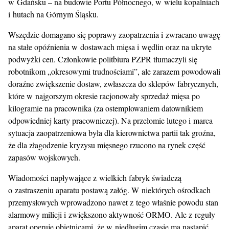
w Gdańsku – na budowie Portu Północnego, w wielu kopalniach
i hutach na Górnym Śląsku.
Wszędzie domagano się poprawy zaopatrzenia i zwracano uwagę
na stałe opóźnienia w dostawach mięsa i wędlin oraz na ukryte
podwyżki cen. Członkowie politbiura PZPR tłumaczyli się
robotnikom „okresowymi trudnościami”, ale zarazem powodowali
doraźne zwiększenie dostaw, zwłaszcza do sklepów fabrycznych,
które w najgorszym okresie racjonowały sprzedaż mięsa po
kilogramie na pracownika (za ostemplowaniem datownikiem
odpowiedniej karty pracowniczej). Na przełomie lutego i marca
sytuacja zaopatrzeniowa była dla kierownictwa partii tak groźna,
że dla złagodzenie kryzysu mięsnego rzucono na rynek część
zapasów wojskowych.
Wiadomości napływające z wielkich fabryk świadczą
o zastraszeniu aparatu postawą załóg. W niektórych ośrodkach
przemysłowych wprowadzono nawet z tego właśnie powodu stan
alarmowy milicji i zwiększono aktywność ORMO. Ale z reguły
aparat operuje obietnicami, że w niedługim czasie ma nastąpić