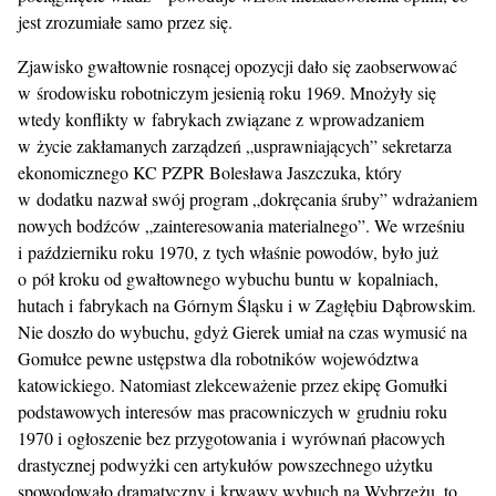
jest zrozumiałe samo przez się.
Zjawisko gwałtownie rosnącej opozycji dało się zaobserwować
w środowisku robotniczym jesienią roku 1969. Mnożyły się
wtedy konflikty w fabrykach związane z wprowadzaniem
w życie zakłamanych zarządzeń „usprawniających” sekretarza
ekonomicznego KC PZPR Bolesława Jaszczuka, który
w dodatku nazwał swój program „dokręcania śruby” wdrażaniem
nowych bodźców „zainteresowania materialnego”. We wrześniu
i październiku roku 1970, z tych właśnie powodów, było już
o pół kroku od gwałtownego wybuchu buntu w kopalniach,
hutach i fabrykach na Górnym Śląsku i w Zagłębiu Dąbrowskim.
Nie doszło do wybuchu, gdyż Gierek umiał na czas wymusić na
Gomułce pewne ustępstwa dla robotników województwa
katowickiego. Natomiast zlekceważenie przez ekipę Gomułki
podstawowych interesów mas pracowniczych w grudniu roku
1970 i ogłoszenie bez przygotowania i wyrównań płacowych
drastycznej podwyżki cen artykułów powszechnego użytku
spowodowało dramatyczny i krwawy wybuch na Wybrzeżu, to