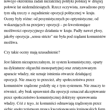
nowego określenia zadań niezależnej polityki polskiej w drugiej
połowie lat siedemdziesiątych. Rzecz oczywista, zawadzono przy
tym siłą rzeczy o zagadnienie opozycji politycznej w kraju.
Oceny były różne: od pesymistycznych po optymistyczne, od
wskazujących na przejawy opozycji – po kwestionujące
możliwości opozycyjnego działania w kraju. Padły nawet głosy,
jakoby opozycja „sensu stricto” nie była pod rządami komunistów
możliwa.
Czy takie oceny mają uzasadnienie?
Jest faktem niezaprzeczalnym, że system komunistyczny, oparty
na dyktaturze oligarchii monopartyjnej oraz zetatyzowanym
aparacie władzy, nie uznaje istnienia otwarcie działającej
opozycji. Nie znaczy to przecież, aby społeczeństwa przez
komunistów rządzone godziły się z tym systemem. Nie znaczy to
również, aby brak uprawnień dla opozycji oznaczał akceptowanie
przez społeczeństwo komunistycznej doktryny sprawowania
władzy. Cóż z tego, że komuniści odmawiają rządzonym przez
siebie społeczeństwom prawa kwestionowania leninowskich form