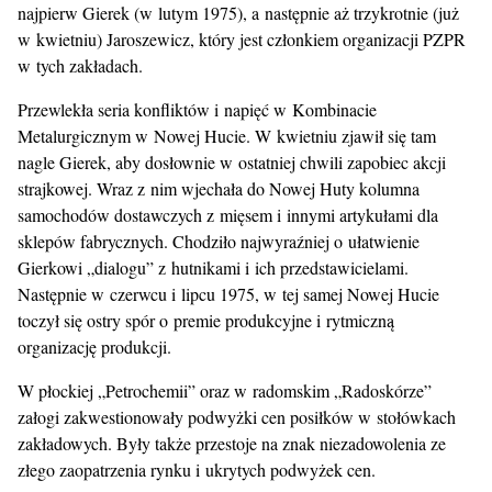
najpierw Gierek (w lutym 1975), a następnie aż trzykrotnie (już
w kwietniu) Jaroszewicz, który jest członkiem organizacji PZPR
w tych zakładach.
Przewlekła seria konfliktów i napięć w Kombinacie
Metalurgicznym w Nowej Hucie. W kwietniu zjawił się tam
nagle Gierek, aby dosłownie w ostatniej chwili zapobiec akcji
strajkowej. Wraz z nim wjechała do Nowej Huty kolumna
samochodów dostawczych z mięsem i innymi artykułami dla
sklepów fabrycznych. Chodziło najwyraźniej o ułatwienie
Gierkowi „dialogu” z hutnikami i ich przedstawicielami.
Następnie w czerwcu i lipcu 1975, w tej samej Nowej Hucie
toczył się ostry spór o premie produkcyjne i rytmiczną
organizację produkcji.
W płockiej „Petrochemii” oraz w radomskim „Radoskórze”
załogi zakwestionowały podwyżki cen posiłków w stołówkach
zakładowych. Były także przestoje na znak niezadowolenia ze
złego zaopatrzenia rynku i ukrytych podwyżek cen.