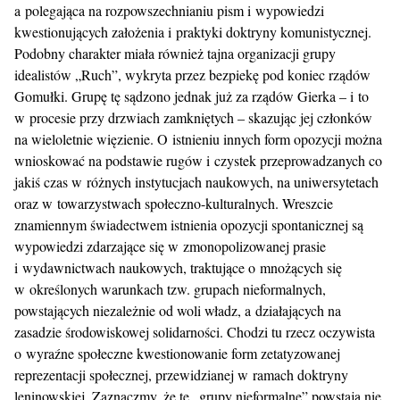
a polegająca na rozpowszechnianiu pism i wypowiedzi
kwestionujących założenia i praktyki doktryny komunistycznej.
Podobny charakter miała również tajna organizacji grupy
idealistów „Ruch”, wykryta przez bezpiekę pod koniec rządów
Gomułki. Grupę tę sądzono jednak już za rządów Gierka – i to
w procesie przy drzwiach zamkniętych – skazując jej członków
na wieloletnie więzienie. O istnieniu innych form opozycji można
wnioskować na podstawie rugów i czystek przeprowadzanych co
jakiś czas w różnych instytucjach naukowych, na uniwersytetach
oraz w towarzystwach społeczno-kulturalnych. Wreszcie
znamiennym świadectwem istnienia opozycji spontanicznej są
wypowiedzi zdarzające się w zmonopolizowanej prasie
i wydawnictwach naukowych, traktujące o mnożących się
w określonych warunkach tzw. grupach nieformalnych,
powstających niezależnie od woli władz, a działających na
zasadzie środowiskowej solidarności. Chodzi tu rzecz oczywista
o wyraźne społeczne kwestionowanie form zetatyzowanej
reprezentacji społecznej, przewidzianej w ramach doktryny
leninowskiej. Zaznaczmy, że te „grupy nieformalne” powstają nie