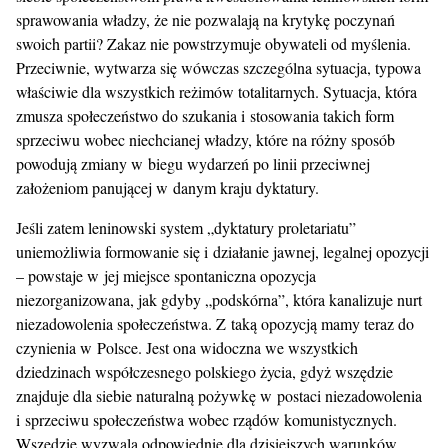
sprawowania władzy, że nie pozwalają na krytykę poczynań
swoich partii? Zakaz nie powstrzymuje obywateli od myślenia.
Przeciwnie, wytwarza się wówczas szczególna sytuacja, typowa
właściwie dla wszystkich reżimów totalitarnych. Sytuacja, która
zmusza społeczeństwo do szukania i stosowania takich form
sprzeciwu wobec niechcianej władzy, które na różny sposób
powodują zmiany w biegu wydarzeń po linii przeciwnej
założeniom panującej w danym kraju dyktatury.
Jeśli zatem leninowski system „dyktatury proletariatu”
uniemożliwia formowanie się i działanie jawnej, legalnej opozycji
– powstaje w jej miejsce spontaniczna opozycja
niezorganizowana, jak gdyby „podskórna”, która kanalizuje nurt
niezadowolenia społeczeństwa. Z taką opozycją mamy teraz do
czynienia w Polsce. Jest ona widoczna we wszystkich
dziedzinach współczesnego polskiego życia, gdyż wszędzie
znajduje dla siebie naturalną pożywkę w postaci niezadowolenia
i sprzeciwu społeczeństwa wobec rządów komunistycznych.
Wszędzie wyzwala odpowiednie dla dzisiejszych warunków