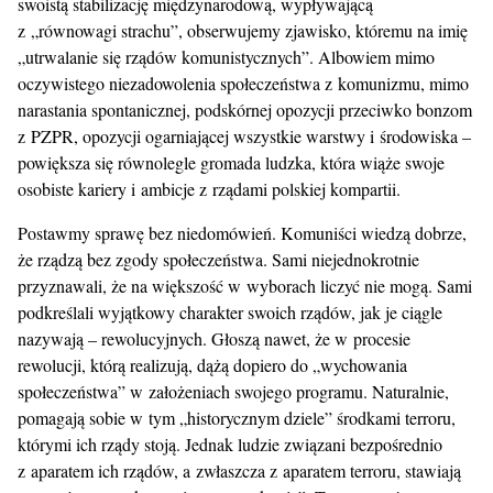
swoistą stabilizację międzynarodową, wypływającą
z „równowagi strachu”, obserwujemy zjawisko, któremu na imię
„utrwalanie się rządów komunistycznych”. Albowiem mimo
oczywistego niezadowolenia społeczeństwa z komunizmu, mimo
narastania spontanicznej, podskórnej opozycji przeciwko bonzom
z PZPR, opozycji ogarniającej wszystkie warstwy i środowiska –
powiększa się równolegle gromada ludzka, która wiąże swoje
osobiste kariery i ambicje z rządami polskiej kompartii.
Postawmy sprawę bez niedomówień. Komuniści wiedzą dobrze,
że rządzą bez zgody społeczeństwa. Sami niejednokrotnie
przyznawali, że na większość w wyborach liczyć nie mogą. Sami
podkreślali wyjątkowy charakter swoich rządów, jak je ciągle
nazywają – rewolucyjnych. Głoszą nawet, że w procesie
rewolucji, którą realizują, dążą dopiero do „wychowania
społeczeństwa” w założeniach swojego programu. Naturalnie,
pomagają sobie w tym „historycznym dziele” środkami terroru,
którymi ich rządy stoją. Jednak ludzie związani bezpośrednio
z aparatem ich rządów, a zwłaszcza z aparatem terroru, stawiają