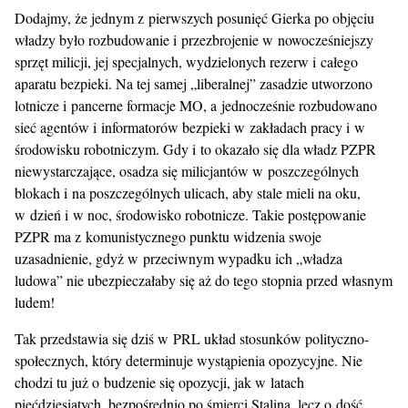
Dodajmy, że jednym z pierwszych posunięć Gierka po objęciu
władzy było rozbudowanie i przezbrojenie w nowocześniejszy
sprzęt milicji, jej specjalnych, wydzielonych rezerw i całego
aparatu bezpieki. Na tej samej „liberalnej” zasadzie utworzono
lotnicze i pancerne formacje MO, a jednocześnie rozbudowano
sieć agentów i informatorów bezpieki w zakładach pracy i w
środowisku robotniczym. Gdy i to okazało się dla władz PZPR
niewystarczające, osadza się milicjantów w poszczególnych
blokach i na poszczególnych ulicach, aby stale mieli na oku,
w dzień i w noc, środowisko robotnicze. Takie postępowanie
PZPR ma z komunistycznego punktu widzenia swoje
uzasadnienie, gdyż w przeciwnym wypadku ich „władza
ludowa” nie ubezpieczałaby się aż do tego stopnia przed własnym
ludem!
Tak przedstawia się dziś w PRL układ stosunków polityczno-
społecznych, który determinuje wystąpienia opozycyjne. Nie
chodzi tu już o budzenie się opozycji, jak w latach
pięćdziesiątych, bezpośrednio po śmierci Stalina, lecz o dość