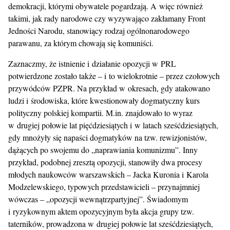
demokracji, którymi obywatele pogardzają. A więc również
takimi, jak rady narodowe czy wyzywająco zakłamany Front
Jedności Narodu, stanowiący rodzaj ogólnonarodowego
parawanu, za którym chowają się komuniści.
Zaznaczmy, że istnienie i działanie opozycji w PRL
potwierdzone zostało także – i to wielokrotnie – przez czołowych
przywódców PZPR. Na przykład w okresach, gdy atakowano
ludzi i środowiska, które kwestionowały dogmatyczny kurs
polityczny polskiej kompartii. M.in. znajdowało to wyraz
w drugiej połowie lat pięćdziesiątych i w latach sześćdziesiątych,
gdy mnożyły się napaści dogmatyków na tzw. rewizjonistów,
dążących po swojemu do „naprawiania komunizmu”. Inny
przykład, podobnej zresztą opozycji, stanowiły dwa procesy
młodych naukowców warszawskich – Jacka Kuronia i Karola
Modzelewskiego, typowych przedstawicieli – przynajmniej
wówczas – „opozycji wewnątrzpartyjnej”. Świadomym
i ryzykownym aktem opozycyjnym była akcja grupy tzw.
taterników, prowadzona w drugiej połowie lat sześćdziesiątych,