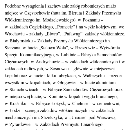
Podobne wystąpienia i zachowanie załóg robotniczych miało
miejsce w Częstochowie (huta im. Bieruta i Zakłady Przemysłu
Włókienniczego im. Modzelewskiego), w Poznaniu –
w zakładach Cegielskiego, „Pomecie” i na węźle kolejowym, we
Wrocławiu – zakłady „Elwro”, „Pafawag”, zakłady włókiennicze,
w Białymstoku – Zakłady Przemysłu Włókienniczego im.
Sierżana, w hucie „Stalowa Wola”, w Rzeszowie – Wytwórnia
Sprzętu Komunikacyjnego, w Lublinie – Fabryka Samochodów
Ciężarowych, w Andrychowie – w zakładach włókienniczych i w
zakładach radiowych, w Sosnowcu – głównie w miejscowej
kopalni oraz w hucie i kilku fabrykach, w Wałbrzychu – przede
wszystkim w kopalniach, w Głogowie – w hucie aluminium,
w Starachowicach – w Fabryce Samochodów Ciężarowych oraz
w miejscowej hucie, w Koninie w kopalni węgla brunatnego,
w Kraśniku – w Fabryce Łożysk, w Chełmie – w cementowni,
w Łodzi – szeregu zakładów włókienniczych i w zakładach
mechanicznych im. Strzelczyka, w „Ursusie” pod Warszawą,
w Żyrardowie – w Zakładach Przemysłu Lniarskiego,