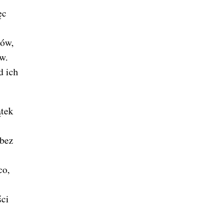
ęc
ków,
w.
d ich
ątek
 bez
co,
ści
s