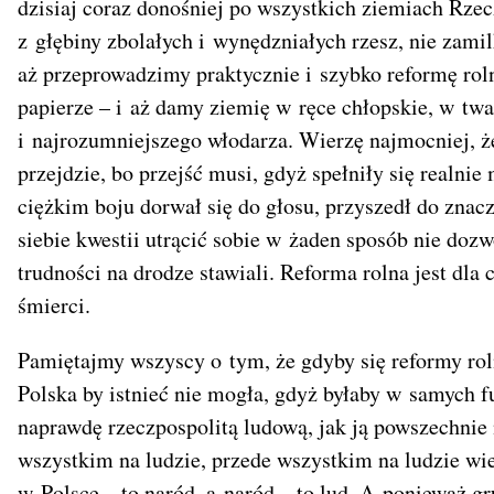
dzisiaj coraz donośniej po wszystkich ziemiach Rzecz
z głębiny zbolałych i wynędzniałych rzesz, nie zami
aż przeprowadzimy praktycznie i szybko reformę rolną
papierze – i aż damy ziemię w ręce chłopskie, w twa
i najrozumniejszego włodarza. Wierzę najmocniej, ż
przejdzie, bo przejść musi, gdyż spełniły się realnie
ciężkim boju dorwał się do głosu, przyszedł do znacz
siebie kwestii utrącić sobie w żaden sposób nie dozw
trudności na drodze stawiali. Reforma rolna jest dla 
śmierci.
Pamiętajmy wszyscy o tym, że gdyby się reformy rolne
Polska by istnieć nie mogła, gdyż byłaby w samych 
naprawdę rzeczpospolitą ludową, jak ją powszechni
wszystkim na ludzie, przede wszystkim na ludzie wi
w Polsce – to naród, a naród – to lud. A ponieważ gr