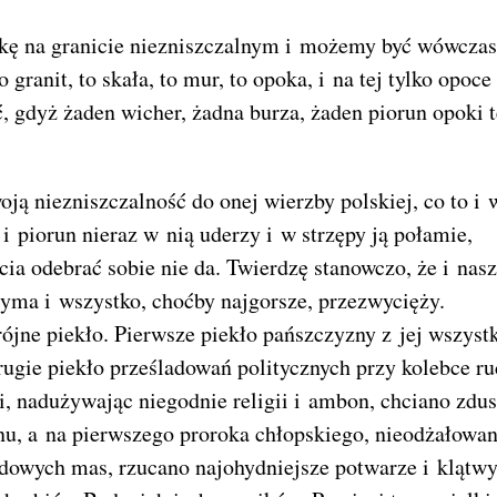
ę na granicie niezniszczalnym i możemy być wówczas
granit, to skała, to mur, to opoka, i na tej tylko opoce
 gdyż żaden wicher, żadna burza, żaden piorun opoki t
ją niezniszczalność do onej wierzby polskiej, co to i 
i piorun nieraz w nią uderzy i w strzępy ją połamie,
ycia odebrać sobie nie da. Twierdzę stanowczo, że i nasz
rzyma i wszystko, choćby najgorsze, przezwycięży.
ójne piekło. Pierwsze piekło pańszczyzny z jej wszyst
gie piekło prześladowań politycznych przy kolebce r
, nadużywając niegodnie religii i ambon, chciano zdus
nu, a na pierwszego proroka chłopskiego, nieodżałowa
udowych mas, rzucano najohydniejsze potwarze i klątwy