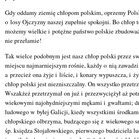
Gdy oddamy ziemię chłopom polskim, oprzemy Polsk
o losy Ojczyzny naszej zupełnie spokojni. Bo chłop to 
możemy wielkie i potężne państwo polskie zbudować,
nie przełamie!
Tak wielce podobnym jest nasz chłop polski przez swo
miejscu najmarniejszym rośnie, każdy o nią zawadzi 
a przecież ona żyje i liście, i konary wypuszcza, i ż
chłop polski jest niezniszczalny. On wszystko przet
Wszakżeż przetrzymał on już i przezwyciężył aż potr
wiekowymi najohydniejszymi mękami i gwałtami; dru
ludowego w byłej Galicji, kiedy wszystkimi środkami
chłopskiego olbrzyma, budzącego się z wiekowego s
śp. księdza Stojałowskiego, pierwszego budziciela l