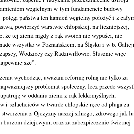
m kamieniem węgielnym w tym fundamencie budowy
i potęgi państwa ten kamień węgielny położyć i z cały
stwa, powierzyć warstwie chłopskiej, najliczniejszej,
ę, że tej ziemi nigdy z rąk swoich nie wypuści, nie
 nade wszystko w Poznańskiem, na Śląsku i w b. Galicji
Czapscy, Wodziccy czy Radziwiłłowie. Słusznie więc
najpewniejsze”.
zenia wychodząc, uważam reformę rolną nie tylko za
 najważniejszy problemat społeczny, lecz przede wszys
 upatruję w oddaniu ziemi z rąk lekkomyślnych,
w i szlachciców w twarde chłopskie ręce od pługa za
k stworzenia z Ojczyzny naszej silnego, zdrowego jak l
m burzom dziejowym, oraz za zabezpieczenie świetnej