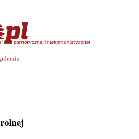
więcony polskiej lewicy de
gulamin
rolnej