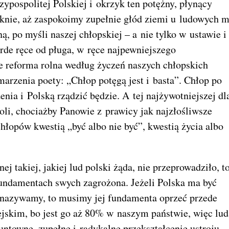
ypospolitej Polskiej i okrzyk ten potężny, płynący
lknie, aż zaspokoimy zupełnie głód ziemi u ludowych m
, po myśli naszej chłopskiej – a nie tylko w ustawie i
rde ręce od pługa, w ręce najpewniejszego
e reforma rolna według życzeń naszych chłopskich
 marzenia poety: „Chłop potęgą jest i basta”. Chłop po
enia i Polską rządzić będzie. A tej najżywotniejszej dl
oli, chociażby Panowie z prawicy jak najzłośliwsze
chłopów kwestią „być albo nie być”, kwestią życia albo
j takiej, jakiej lud polski żąda, nie przeprowadziło, t
fundamentach swych zagrożona. Jeżeli Polska ma być
e nazywamy, to musimy jej fundamenta oprzeć przede
ejskim, bo jest go aż 80% w naszym państwie, więc lud
untowne, zupełne i radykalne przekształcenie ustroju