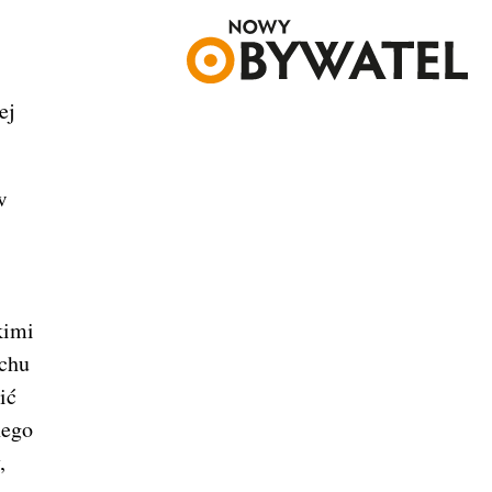
ej
w
kimi
uchu
ić
nego
,