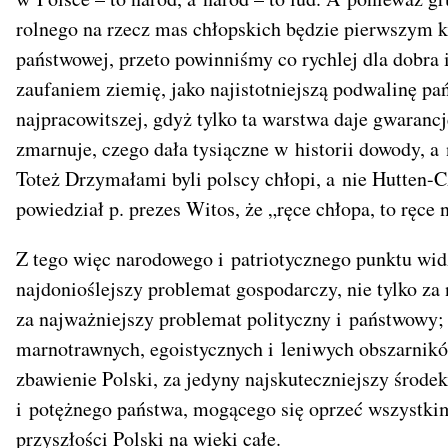
rolnego na rzecz mas chłopskich będzie pierwszy
państwowej, przeto powinniśmy co rychlej dla dobra 
zaufaniem ziemię, jako najistotniejszą podwalinę pań
najpracowitszej, gdyż tylko ta warstwa daje gwarancj
zmarnuje, czego dała tysiączne w historii dowody, a
Toteż Drzymałami byli polscy chłopi, a nie Hutten-
powiedział p. prezes Witos, że „ręce chłopa, to ręce 
Z tego więc narodowego i patriotycznego punktu wid
najdonioślejszy problemat gospodarczy, nie tylko za
za najważniejszy problemat polityczny i państwowy;
marnotrawnych, egoistycznych i leniwych obszarnikó
zbawienie Polski, za jedyny najskuteczniejszy środe
i potężnego państwa, mogącego się oprzeć wszystki
przyszłości Polski na wieki całe.