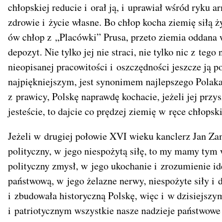
chłopskiej reducie i orał ją, i uprawiał wśród ryku a
zdrowie i życie własne. Bo chłop kocha ziemię siłą ż
ów chłop z „Placówki” Prusa, przeto ziemia oddana w
depozyt. Nie tylko jej nie straci, nie tylko nic z teg
nieopisanej pracowitości i oszczędności jeszcze ją 
najpiękniejszym, jest synonimem najlepszego Polaka 
z prawicy, Polskę naprawdę kochacie, jeżeli jej przy
jesteście, to dajcie co prędzej ziemię w ręce chłopsk
Jeżeli w drugiej połowie XVI wieku kanclerz Jan Za
polityczny, w jego niespożytą siłę, to my mamy tym
polityczny zmysł, w jego ukochanie i zrozumienie i
państwową, w jego żelazne nerwy, niespożyte siły i 
i zbudowała historyczną Polskę, więc i w dzisiejs
i patriotycznym wszystkie nasze nadzieje państwowe