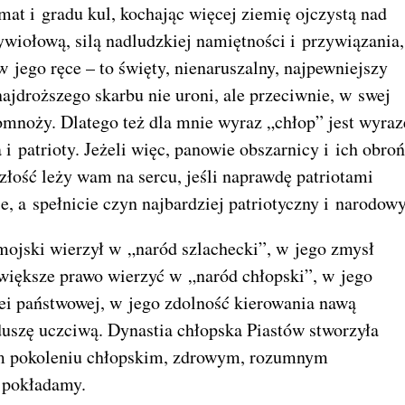
rmat i gradu kul, kochając więcej ziemię ojczystą nad
ywiołową, silą nadludzkiej namiętności i przywiązania,
 jego ręce – to święty, nienaruszalny, najpewniejszy
o najdroższego skarbu nie uroni, ale przeciwnie, w swej
pomnoży. Dlatego też dla mnie wyraz „chłop” jest wyra
i patrioty. Jeżeli więc, panowie obszarnicy i ich obro
szłość leży wam na sercu, jeśli naprawdę patriotami
ie, a spełnicie czyn najbardziej patriotyczny i narodowy
mojski wierzył w „naród szlachecki”, w jego zmysł
 większe prawo wierzyć w „naród chłopski”, w jego
dei państwowej, w jego zdolność kierowania nawą
duszę uczciwą. Dynastia chłopska Piastów stworzyła
zym pokoleniu chłopskim, zdrowym, rozumnym
 pokładamy.