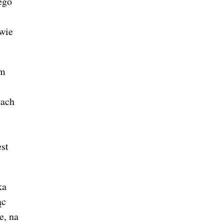
ego
owie
im
lach
est
ka
ąc
e, na