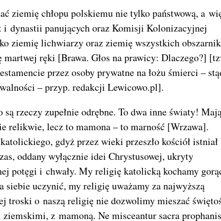
dać ziemię chłopu polskiemu nie tylko państwową, a wi
t i dynastii panujących oraz Komisji Kolonizacyjnej
lko ziemię lichwiarzy oraz ziemię wszystkich obszarni
 martwej ręki [Brawa. Głos na prawicy: Dlaczego?] [tz
estamencie przez osoby prywatne na łożu śmierci – stą
walności – przyp. redakcji Lewicowo.pl].
 to są rzeczy zupełnie odrębne. To dwa inne światy! Maj
 nie relikwie, lecz to mamona – to marność [Wrzawa].
katolickiego, gdyż przez wieki przeszło kościół istniał
zas, oddany wyłącznie idei Chrystusowej, ukryty
ej potęgi i chwały. My religię katolicką kochamy gorą
la siebie uczynić, my religię uważamy za najwyższą
wej troski o naszą religię nie dozwolimy mieszać święto
ami ziemskimi, z mamoną. Ne misceantur sacra prophani