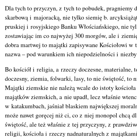
Dla tych to przyczyn, z tych to pobudek, pragniemy 
skarbową i majoracką, nie tylko siemię b. arcyksiążą
pruskiej i rosyjskiego Banku Włościańskiego, nie ty
zostawiając im co najwyżej 300 morgów, ale i ziemię
dobra martwej to majątki zapisywane Kościołowi w t
nazwa – pod warunkiem ich niepodzielności i niezby
Bo kościół i religia, a rzeczy doczesne, materialne,
doczesny, ziemia, folwarki, lasy, to nie świętość, to
Majątki ziemskie nie należą wcale do istoty kościoła 
majątków ziemskich, a nie upadł, lecz właśnie wtenc
w katakumbach, jaśniał blaskiem największej moraln
może nawet goręcej niż ci, co z niej monopol chcą d
świętość, ale też właśnie z tej przyczyny, z prawdzi
religii, kościoła i rzeczy nadnaturalnych z majątk