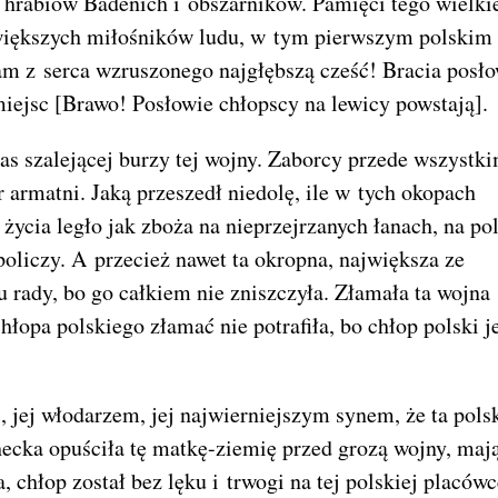
ść hrabiów Badenich i obszarników. Pamięci tego wielki
jwiększych miłośników ludu, w tym pierwszym polskim
m z serca wzruszonego najgłębszą cześć! Bracia posł
iejsc [Brawo! Posłowie chłopscy na lewicy powstają].
zas szalejącej burzy tej wojny. Zaborcy przede wszystk
r armatni. Jaką przeszedł niedolę, ile w tych okopach
 życia legło jak zboża na nieprzejrzanych łanach, na po
 policzy. A przecież nawet ta okropna, największa ze
 rady, bo go całkiem nie zniszczyła. Złamała ta wojna
łopa polskiego złamać nie potrafiła, bo chłop polski j
, jej włodarzem, jej najwierniejszym synem, że ta pols
checka opuściła tę matkę-ziemię przed grozą wojny, maj
, chłop został bez lęku i trwogi na tej polskiej placówc