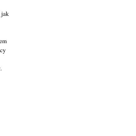
 jak
zem
ńcy
.