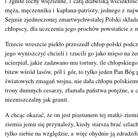
i zgniłe lochy więzienne, i całą diabelską wściekło
męża, męczennika i kapłana-patrioty, jednego z na
Sejmie zjednoczonej zmartwychwstałej Polski składa
chłopscy, dla uczczenia jego prochów powstańcie z m
Trzecie wreszcie piekło przeszedł chłop polski podc
jego wyniszczyć chcieli i rzucili go jako mięso na że
ucierpiał, jakie zadawano mu tortury, ile chłopskiego
bitew wśród lasów, pól i gór, to tylko jeden Pan Bóg
światowych zmagań wojna, nie dała chłopu polskiemu
trony dumnych cesarzy, złamała państwa potężne, a ch
niezniszczalny jak granit.
A chcąc okazać, że on jest piastunem tej matki-ziemi
ziemia jemu się przynależy, kiedy starsza brać szla
tylko siebie na względzie, a więc ohydnie ją zdradziła