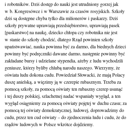
i robotników. Dziś dostęp do nauki jest utrudniony gorzej jak
w b. Kongresówce i w Warszawie za czasów rosyjskich. Szkoły
dziś są dostępne chyba tylko dla milionerów i paskarzy. Dziś
szkoły prywatne uprawiają przedsiębiorstwo, uprawiają pasek
[paskarstwo] na naukę, dziecko chłopa czy robotnika nie jest
w stanie do szkoły chodzić, dlatego Rząd powinien szkoły
upaństwawiać, nauka powinna być za darmo, dla biednych dzieci
powinny być podręczniki dawane darmo, następnie powinny być
zakładane bursy i udzielane stypendia, ażeby z ludu wychodzili
geniusze, którzy byliby chlubą narodu naszego. Wierzymy, że
oświata ludu dokona cudu. Powiedział Słowacki, że mają Polacy
duszę anielską, a więzimy ją w czerepie rubasznym. Trzeba za
pomocą szkoły, za pomocą oświaty ten rubaszny czerep usunąć
i tej duszy polskiej, szlachetnej nadać wspaniały wygląd, a ten
wygląd osiągniemy za pomocą oświaty pojętej w duchu czasu; za
pomocą tej oświaty demokratycznej, ludowej, doprowadzimy do
cudu, przez ten cud oświaty – do zjednoczenia ludu i cudu, że do
rządów ludowych w Polsce wkrótce dojdziemy.