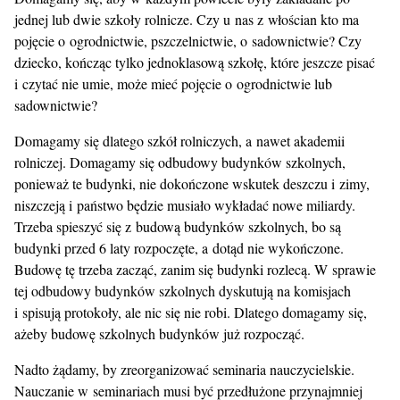
jednej lub dwie szkoły rolnicze. Czy u nas z włościan kto ma
pojęcie o ogrodnictwie, pszczelnictwie, o sadownictwie? Czy
dziecko, kończąc tylko jednoklasową szkołę, które jeszcze pisać
i czytać nie umie, może mieć pojęcie o ogrodnictwie lub
sadownictwie?
Domagamy się dlatego szkół rolniczych, a nawet akademii
rolniczej. Domagamy się odbudowy budynków szkolnych,
ponieważ te budynki, nie dokończone wskutek deszczu i zimy,
niszczeją i państwo będzie musiało wykładać nowe miliardy.
Trzeba spieszyć się z budową budynków szkolnych, bo są
budynki przed 6 laty rozpoczęte, a dotąd nie wykończone.
Budowę tę trzeba zacząć, zanim się budynki rozlecą. W sprawie
tej odbudowy budynków szkolnych dyskutują na komisjach
i spisują protokoły, ale nic się nie robi. Dlatego domagamy się,
ażeby budowę szkolnych budynków już rozpocząć.
Nadto żądamy, by zreorganizować seminaria nauczycielskie.
Nauczanie w seminariach musi być przedłużone przynajmniej