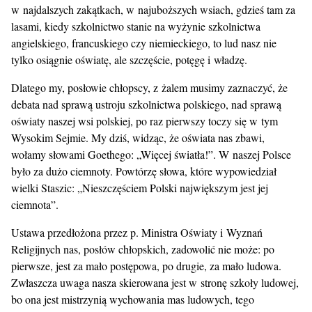
w najdalszych zakątkach, w najuboższych wsiach, gdzieś tam za
lasami, kiedy szkolnictwo stanie na wyżynie szkolnictwa
angielskiego, francuskiego czy niemieckiego, to lud nasz nie
tylko osiągnie oświatę, ale szczęście, potęgę i władzę.
Dlatego my, posłowie chłopscy, z żalem musimy zaznaczyć, że
debata nad sprawą ustroju szkolnictwa polskiego, nad sprawą
oświaty naszej wsi polskiej, po raz pierwszy toczy się w tym
Wysokim Sejmie. My dziś, widząc, że oświata nas zbawi,
wołamy słowami Goethego: „Więcej światła!”. W naszej Polsce
było za dużo ciemnoty. Powtórzę słowa, które wypowiedział
wielki Staszic: „Nieszczęściem Polski największym jest jej
ciemnota”.
Ustawa przedłożona przez p. Ministra Oświaty i Wyznań
Religijnych nas, posłów chłopskich, zadowolić nie może: po
pierwsze, jest za mało postępowa, po drugie, za mało ludowa.
Zwłaszcza uwaga nasza skierowana jest w stronę szkoły ludowej,
bo ona jest mistrzynią wychowania mas ludowych, tego