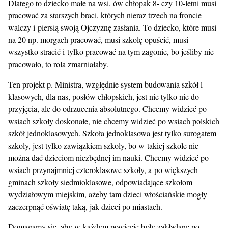
Dlatego to dziecko małe na wsi, ów chłopak 8- czy 10-letni musi
pracować za starszych braci, których nieraz trzech na froncie
walczy i piersią swoją Ojczyznę zasłania. To dziecko, które musi
na 20 np. morgach pracować, musi szkołę opuścić, musi
wszystko stracić i tylko pracować na tym zagonie, bo jeśliby nie
pracowało, to rola zmarniałaby.
Ten projekt p. Ministra, względnie system budowania szkół l-
klasowych, dla nas, posłów chłopskich, jest nie tylko nie do
przyjęcia, ale do odrzucenia absolutnego. Chcemy widzieć po
wsiach szkoły doskonałe, nie chcemy widzieć po wsiach polskich
szkół jednoklasowych. Szkoła jednoklasowa jest tylko surogatem
szkoły, jest tylko zawiązkiem szkoły, bo w takiej szkole nie
można dać dzieciom niezbędnej im nauki. Chcemy widzieć po
wsiach przynajmniej czteroklasowe szkoły, a po większych
gminach szkoły siedmioklasowe, odpowiadające szkołom
wydziałowym miejskim, ażeby tam dzieci włościańskie mogły
zaczerpnąć oświatę taką, jak dzieci po miastach.
Domagamy się, aby w każdym powiecie były zakładane po