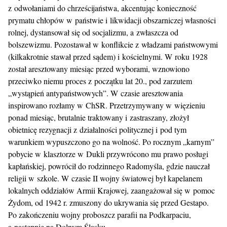
z odwołaniami do chrześcijaństwa, akcentując konieczność
prymatu chłopów w państwie i likwidacji obszarniczej własności
rolnej, dystansował się od socjalizmu, a zwłaszcza od
bolszewizmu. Pozostawał w konflikcie z władzami państwowymi
(kilkakrotnie stawał przed sądem) i kościelnymi. W roku 1928
został aresztowany miesiąc przed wyborami, wznowiono
przeciwko niemu proces z początku lat 20., pod zarzutem
„wystąpień antypaństwowych”. W czasie aresztowania
inspirowano rozłamy w ChSR. Przetrzymywany w więzieniu
ponad miesiąc, brutalnie traktowany i zastraszany, złożył
obietnicę rezygnacji z działalności politycznej i pod tym
warunkiem wypuszczono go na wolność. Po rocznym „karnym”
pobycie w klasztorze w Dukli przywrócono mu prawo posługi
kapłańskiej, powrócił do rodzinnego Radomyśla, gdzie nauczał
religii w szkole. W czasie II wojny światowej był kapelanem
lokalnych oddziałów Armii Krajowej, zaangażował się w pomoc
Żydom, od 1942 r. zmuszony do ukrywania się przed Gestapo.
Po zakończeniu wojny proboszcz parafii na Podkarpaciu,
a następnie na Dolnym Śląsku.