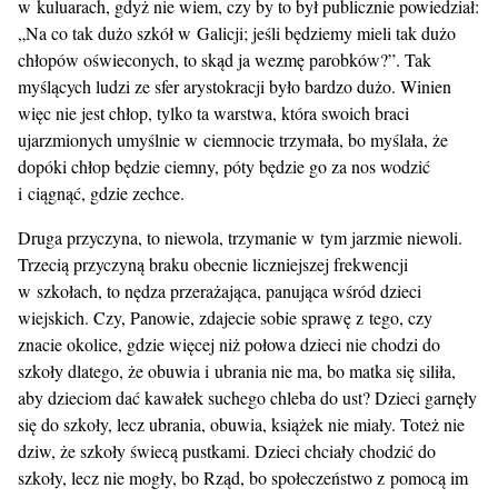
w kuluarach, gdyż nie wiem, czy by to był publicznie powiedział:
„Na co tak dużo szkół w Galicji; jeśli będziemy mieli tak dużo
chłopów oświeconych, to skąd ja wezmę parobków?”. Tak
myślących ludzi ze sfer arystokracji było bardzo dużo. Winien
więc nie jest chłop, tylko ta warstwa, która swoich braci
ujarzmionych umyślnie w ciemnocie trzymała, bo myślała, że
dopóki chłop będzie ciemny, póty będzie go za nos wodzić
i ciągnąć, gdzie zechce.
Druga przyczyna, to niewola, trzymanie w tym jarzmie niewoli.
Trzecią przyczyną braku obecnie liczniejszej frekwencji
w szkołach, to nędza przerażająca, panująca wśród dzieci
wiejskich. Czy, Panowie, zdajecie sobie sprawę z tego, czy
znacie okolice, gdzie więcej niż połowa dzieci nie chodzi do
szkoły dlatego, że obuwia i ubrania nie ma, bo matka się siliła,
aby dzieciom dać kawałek suchego chleba do ust? Dzieci garnęły
się do szkoły, lecz ubrania, obuwia, książek nie miały. Toteż nie
dziw, że szkoły świecą pustkami. Dzieci chciały chodzić do
szkoły, lecz nie mogły, bo Rząd, bo społeczeństwo z pomocą im