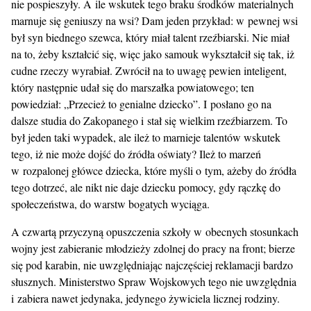
nie pospieszyły. A ile wskutek tego braku środków materialnych
marnuje się geniuszy na wsi? Dam jeden przykład: w pewnej wsi
był syn biednego szewca, który miał talent rzeźbiarski. Nie miał
na to, żeby kształcić się, więc jako samouk wykształcił się tak, iż
cudne rzeczy wyrabiał. Zwrócił na to uwagę pewien inteligent,
który następnie udał się do marszałka powiatowego; ten
powiedział: „Przecież to genialne dziecko”. I posłano go na
dalsze studia do Zakopanego i stał się wielkim rzeźbiarzem. To
był jeden taki wypadek, ale ileż to marnieje talentów wskutek
tego, iż nie może dojść do źródła oświaty? Ileż to marzeń
w rozpalonej główce dziecka, które myśli o tym, ażeby do źródła
tego dotrzeć, ale nikt nie daje dziecku pomocy, gdy rączkę do
społeczeństwa, do warstw bogatych wyciąga.
A czwartą przyczyną opuszczenia szkoły w obecnych stosunkach
wojny jest zabieranie młodzieży zdolnej do pracy na front; bierze
się pod karabin, nie uwzględniając najczęściej reklamacji bardzo
słusznych. Ministerstwo Spraw Wojskowych tego nie uwzględnia
i zabiera nawet jedynaka, jedynego żywiciela licznej rodziny.