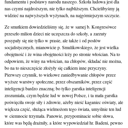
fundamentu i podstawy narodu naszego. Szkoła ludowa jest dla
nas czymś najdroższym, nie tylko najbliższym. Chcielibyśmy ją
widzieć na najwyższych wyżynach, na najgórniejszym szczycie.
Ze smutkiem dowiedzieliśmy się, że w samej b. Kongresówce
przeszło milion dzieci nie uczęszcza do szkoły, a zarzuty
posypały się nie tylko w prasie, ale także i od posłów
socjalistycznych, mianowicie p. Smulikowskiego, że jest wielka
obojętność i że wina obojętności leży po stronie włościan. Na to
odpowiem, że winy na włościan, na chłopów, składać nie można,
bo na to nieszczęście złożyły się całkiem inne przyczyny.
Pierwszy czynnik, to wiekowe zaniedbywanie chłopów przez
wyższe warstwy społeczne, przez obszarników, przez część
inteligencji bardzo znaczną; bo tylko garstka inteligencji
zrozumiała, czym będzie lud w nowej Polsce, i ta mała garstka
poświęciła swoje siły i zdrowie, ażeby nieść kaganiec oświaty, ale
większa część, służąca wielmożom tego świata, umyślnie ten lud
w ciemnocie trzymała. Panowie, przypominacie sobie słowa,
które was będą drażniły, a które wypowiedział hr. Badeni, pewno