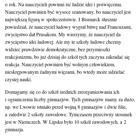
o rok. Na nauczycieli powinni iść ludzie idei i poświęcenia.
Nauczyciel powinien być wysoce szanowany, bo nauczyciel jest
największą figurą w społeczeństwie. I Bismarck słusznie
powiedział, że nauczyciel ludowy wygrał bitwę nad Francuzami,
zwycięstwo dał Prusakom. My wierzymy, że nauczyciel da
zwycięstwo idei ludowej. Ale my te szkoły ludowe chcemy
widzieć prawdziwie demokratyczne, bez przymieszki
reakcjonizmu, bo już dzisiaj do szkół tych zaczyna zakradać się
reakcja. Nauczyciel powinien być wolnym człowiekiem,
nieskrępowanym żadnymi więzami, bo wtedy może udzielać
czystej nauki.
Domagamy się co do szkół średnich zreorganizowania ich
i ograniczenia liczby gimnazjów. Tych gimnazjów mamy za dużo,
np. we Lwowie istniało przed wojną 8 gimnazjów i dwie filie,
a zaledwie 2 szkoły zawodowe. Tymczasem przeciwny stosunek
jest w Niemczech. W Lipsku było 10 szkół zawodowych, a 2
gimnazja.