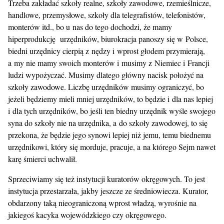
Trzeba zakładać szkoły realne, szkoły zawodowe, rzemieślnicze,
handlowe, przemysłowe, szkoły dla telegrafistów, telefonistów,
monterów itd., bo u nas do tego dochodzi, że mamy
hiperprodukcję urzędników, biurokracja panoszy się w Polsce,
biedni urzędnicy cierpią z nędzy i wprost głodem przymierają,
a my nie mamy swoich monterów i musimy z Niemiec i Francji
ludzi wypożyczać. Musimy dlatego główny nacisk położyć na
szkoły zawodowe. Liczbę urzędników musimy ograniczyć, bo
jeżeli będziemy mieli mniej urzędników, to będzie i dla nas lepiej
i dla tych urzędników, bo jeśli ten biedny urzędnik wyśle swojego
syna do szkoły nie na urzędnika, a do szkoły zawodowej, to się
przekona, że będzie jego synowi lepiej niż jemu, temu biednemu
urzędnikowi, który się morduje, pracuje, a na którego Sejm nawet
karę śmierci uchwalił.
Sprzeciwiamy się też instytucji kuratorów okręgowych. To jest
instytucja przestarzała, jakby jeszcze ze średniowiecza. Kurator,
obdarzony taką nieograniczoną wprost władzą, wyrośnie na
jakiegoś kacyka wojewódzkiego czy okręgowego.