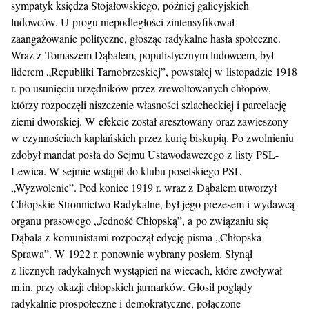
sympatyk księdza Stojałowskiego, później galicyjskich
ludowców. U progu niepodległości zintensyfikował
zaangażowanie polityczne, głosząc radykalne hasła społeczne.
Wraz z Tomaszem Dąbalem, populistycznym ludowcem, był
liderem „Republiki Tarnobrzeskiej”, powstałej w listopadzie 1918
r. po usunięciu urzędników przez zrewoltowanych chłopów,
którzy rozpoczęli niszczenie własności szlacheckiej i parcelację
ziemi dworskiej. W efekcie został aresztowany oraz zawieszony
w czynnościach kapłańskich przez kurię biskupią. Po zwolnieniu
zdobył mandat posła do Sejmu Ustawodawczego z listy PSL-
Lewica. W sejmie wstąpił do klubu poselskiego PSL
„Wyzwolenie”. Pod koniec 1919 r. wraz z Dąbalem utworzył
Chłopskie Stronnictwo Radykalne, był jego prezesem i wydawcą
organu prasowego „Jedność Chłopską”, a po związaniu się
Dąbala z komunistami rozpoczął edycję pisma „Chłopska
Sprawa”. W 1922 r. ponownie wybrany posłem. Słynął
z licznych radykalnych wystąpień na wiecach, które zwoływał
m.in. przy okazji chłopskich jarmarków. Głosił poglądy
radykalnie prospołeczne i demokratyczne, połączone