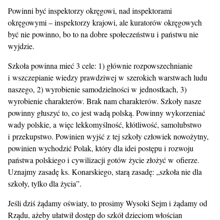
Powinni być inspektorzy okręgowi, nad inspektorami
okręgowymi – inspektorzy krajowi, ale kuratorów okręgowych
być nie powinno, bo to na dobre społeczeństwu i państwu nie
wyjdzie.
Szkoła powinna mieć 3 cele: 1) głównie rozpowszechnianie
i wszczepianie wiedzy prawdziwej w szerokich warstwach ludu
naszego, 2) wyrobienie samodzielności w jednostkach, 3)
wyrobienie charakterów. Brak nam charakterów. Szkoły nasze
powinny głuszyć to, co jest wadą polską. Powinny wykorzeniać
wady polskie, a więc lekkomyślność, kłótliwość, samolubstwo
i przekupstwo. Powinien wyjść z tej szkoły człowiek nowożytny,
powinien wychodzić Polak, który dla idei postępu i rozwoju
państwa polskiego i cywilizacji gotów życie złożyć w ofierze.
Uznajmy zasadę ks. Konarskiego, starą zasadę: „szkoła nie dla
szkoły, tylko dla życia”.
Jeśli dziś żądamy oświaty, to prosimy Wysoki Sejm i żądamy od
Rządu, ażeby ułatwił dostęp do szkół dzieciom włościan