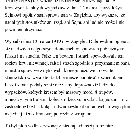
Te trzy cele są tak ważne, iż ośmielę się je rozwinąć na tle
krwawych fatalnych wypadków z dnia 12 marca i przedłożyć
Sejmowi ogólny stan sprawy tam w Zagłębiu, aby wykazać, że
nadal tych stosunków ani rząd, ani Sejm, ani lud nie może i nie
powinien utrzymać.
Wypadki dnia 12 marca 1919 r. w Zagłębiu Dąbrowskim opierają
się na dwóch najgorszych doradcach w sprawach publicznych:
fałszu i na strachu. Fałsz ten bowiem i strach spowodowały ten
rozlew krwi niewinnej, fałsz i strach zgodnie z przyznaniem pana
ministra spraw wewnętrznych, którego uczciwe i otwarte
stanowisko w wysokiej to Izbie muszę podnieść z szacunkiem,
fałsz i strach podały sobie ręce, aby doprowadzić ludzi do
wypadków, których kresem był masowy mord, 8 trupów,
a między tymi trupami kobieta i dziecko przebite bagnetem – nie
zastrzelone błędną kulą – i dwudziestu kilku rannych, a więc plon
niejednej nieraz krwawej potyczki z wrogiem.
To był plon walki stoczonej z biedną ludnością robotniczą...