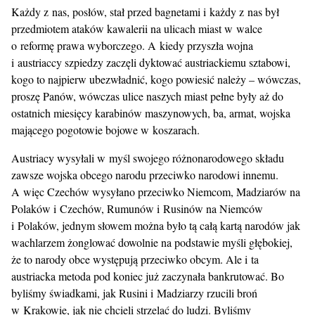
Każdy z nas, posłów, stał przed bagnetami i każdy z nas był
przedmiotem ataków kawalerii na ulicach miast w walce
o reformę prawa wyborczego. A kiedy przyszła wojna
i austriaccy szpiedzy zaczęli dyktować austriackiemu sztabowi,
kogo to najpierw ubezwładnić, kogo powiesić należy – wówczas,
proszę Panów, wówczas ulice naszych miast pełne były aż do
ostatnich miesięcy karabinów maszynowych, ba, armat, wojska
mającego pogotowie bojowe w koszarach.
Austriacy wysyłali w myśl swojego różnonarodowego składu
zawsze wojska obcego narodu przeciwko narodowi innemu.
A więc Czechów wysyłano przeciwko Niemcom, Madziarów na
Polaków i Czechów, Rumunów i Rusinów na Niemców
i Polaków, jednym słowem można było tą całą kartą narodów jak
wachlarzem żonglować dowolnie na podstawie myśli głębokiej,
że to narody obce występują przeciwko obcym. Ale i ta
austriacka metoda pod koniec już zaczynała bankrutować. Bo
byliśmy świadkami, jak Rusini i Madziarzy rzucili broń
w Krakowie, jak nie chcieli strzelać do ludzi. Byliśmy