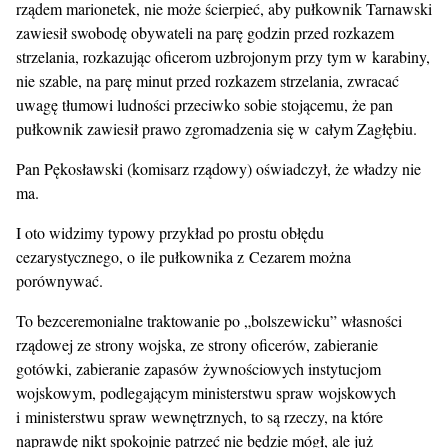
rządem marionetek, nie może ścierpieć, aby pułkownik Tarnawski
zawiesił swobodę obywateli na parę godzin przed rozkazem
strzelania, rozkazując oficerom uzbrojonym przy tym w karabiny,
nie szable, na parę minut przed rozkazem strzelania, zwracać
uwagę tłumowi ludności przeciwko sobie stojącemu, że pan
pułkownik zawiesił prawo zgromadzenia się w całym Zagłębiu.
Pan Pękosławski (komisarz rządowy) oświadczył, że władzy nie
ma.
I oto widzimy typowy przykład po prostu obłędu
cezarystycznego, o ile pułkownika z Cezarem można
porównywać.
To bezceremonialne traktowanie po „bolszewicku” własności
rządowej ze strony wojska, ze strony oficerów, zabieranie
gotówki, zabieranie zapasów żywnościowych instytucjom
wojskowym, podlegającym ministerstwu spraw wojskowych
i ministerstwu spraw wewnętrznych, to są rzeczy, na które
naprawdę nikt spokojnie patrzeć nie będzie mógł, ale już