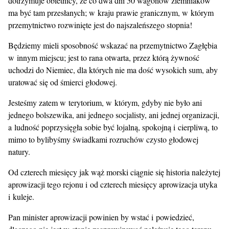
dotrzymuje obietnicy, że co dwa dni 50 wagonów ziemniaków
ma być tam przesłanych; w kraju prawie granicznym, w którym
przemytnictwo rozwinięte jest do najszaleńszego stopnia!
Będziemy mieli sposobność wskazać na przemytnictwo Zagłębia
w innym miejscu; jest to rana otwarta, przez którą żywność
uchodzi do Niemiec, dla których nie ma dość wysokich sum, aby
uratować się od śmierci głodowej.
Jesteśmy zatem w terytorium, w którym, gdyby nie było ani
jednego bolszewika, ani jednego socjalisty, ani jednej organizacji,
a ludność poprzysięgła sobie być lojalną, spokojną i cierpliwą, to
mimo to bylibyśmy świadkami rozruchów czysto głodowej
natury.
Od czterech miesięcy jak wąż morski ciągnie się historia należytej
aprowizacji tego rejonu i od czterech miesięcy aprowizacja utyka
i kuleje.
Pan minister aprowizacji powinien by wstać i powiedzieć,