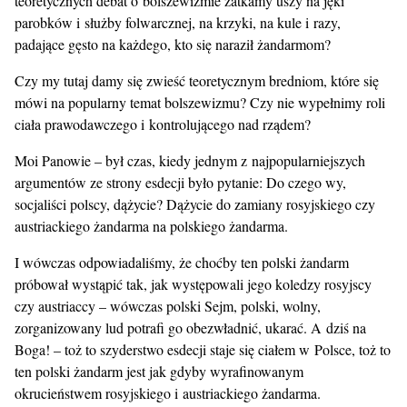
teoretycznych debat o bolszewizmie zatkamy uszy na jęki
parobków i służby folwarcznej, na krzyki, na kule i razy,
padające gęsto na każdego, kto się naraził żandarmom?
Czy my tutaj damy się zwieść teoretycznym bredniom, które się
mówi na popularny temat bolszewizmu? Czy nie wypełnimy roli
ciała prawodawczego i kontrolującego nad rządem?
Moi Panowie – był czas, kiedy jednym z najpopularniejszych
argumentów ze strony esdecji było pytanie: Do czego wy,
socjaliści polscy, dążycie? Dążycie do zamiany rosyjskiego czy
austriackiego żandarma na polskiego żandarma.
I wówczas odpowiadaliśmy, że choćby ten polski żandarm
próbował wystąpić tak, jak występowali jego koledzy rosyjscy
czy austriaccy – wówczas polski Sejm, polski, wolny,
zorganizowany lud potrafi go obezwładnić, ukarać. A dziś na
Boga! – toż to szyderstwo esdecji staje się ciałem w Polsce, toż to
ten polski żandarm jest jak gdyby wyrafinowanym
okrucieństwem rosyjskiego i austriackiego żandarma.