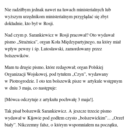
Nie radziłbym jednak nawet na ławach ministerialnych lub
wyższym urzędnikom ministerialnym przyglądać się zbyt
dokładnie, kto był w Rosji.
Nad czym p. Sarankiewicz w Rosji pracował? Oto wydawał
pismo „Strażnica”, organ Koła Międzypartyjnego, na który miał
wpływ pewny i śp. Lutosławski, zamordowany przez
bolszewików.
Mam tu drugie pismo, które redagował; organ Polskiej
Organizacji Wojskowej, pod tytułem „Czyn”, wydawany
w Piotrogrodzie. I oto ten bolszewik pisze w artykule wstępnym
w dniu 3 maja, co następuje:
[Mówca odczytuje z artykułu pochwałę 3 maja!].
Tak pisał bolszewik Sarankiewicz. A jeszcze trzecie pismo
wydawał w Kijowie pod godłem czysto „bolszewickim”... „Orzeł
biały”. Nikczemny fałsz, o którym wspomniałem na początku,