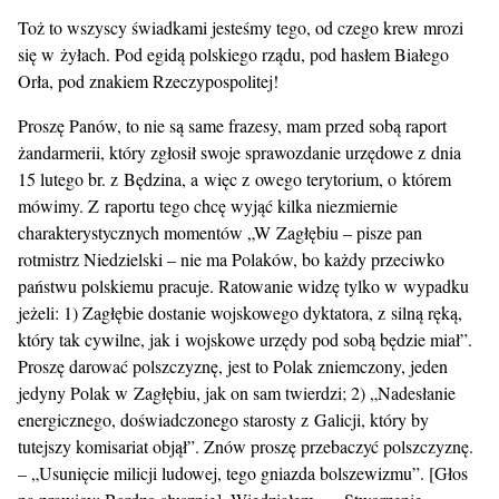
Toż to wszyscy świadkami jesteśmy tego, od czego krew mrozi
się w żyłach. Pod egidą polskiego rządu, pod hasłem Białego
Orła, pod znakiem Rzeczypospolitej!
Proszę Panów, to nie są same frazesy, mam przed sobą raport
żandarmerii, który zgłosił swoje sprawozdanie urzędowe z dnia
15 lutego br. z Będzina, a więc z owego terytorium, o którem
mówimy. Z raportu tego chcę wyjąć kilka niezmiernie
charakterystycznych momentów „W Zagłębiu – pisze pan
rotmistrz Niedzielski – nie ma Polaków, bo każdy przeciwko
państwu polskiemu pracuje. Ratowanie widzę tylko w wypadku
jeżeli: 1) Zagłębie dostanie wojskowego dyktatora, z silną ręką,
który tak cywilne, jak i wojskowe urzędy pod sobą będzie miał”.
Proszę darować polszczyznę, jest to Polak zniemczony, jeden
jedyny Polak w Zagłębiu, jak on sam twierdzi; 2) „Nadesłanie
energicznego, doświadczonego starosty z Galicji, który by
tutejszy komisariat objął”. Znów proszę przebaczyć polszczyznę.
– „Usunięcie milicji ludowej, tego gniazda bolszewizmu”. [Głos