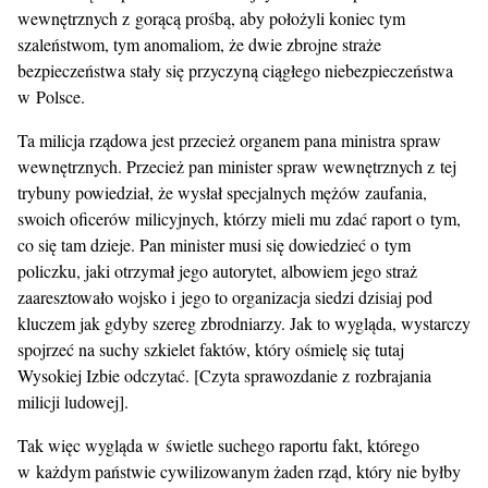
wewnętrznych z gorącą prośbą, aby położyli koniec tym
szaleństwom, tym anomaliom, że dwie zbrojne straże
bezpieczeństwa stały się przyczyną ciągłego niebezpieczeństwa
w Polsce.
Ta milicja rządowa jest przecież organem pana ministra spraw
wewnętrznych. Przecież pan minister spraw wewnętrznych z tej
trybuny powiedział, że wysłał specjalnych mężów zaufania,
swoich oficerów milicyjnych, którzy mieli mu zdać raport o tym,
co się tam dzieje. Pan minister musi się dowiedzieć o tym
policzku, jaki otrzymał jego autorytet, albowiem jego straż
zaaresztowało wojsko i jego to organizacja siedzi dzisiaj pod
kluczem jak gdyby szereg zbrodniarzy. Jak to wygląda, wystarczy
spojrzeć na suchy szkielet faktów, który ośmielę się tutaj
Wysokiej Izbie odczytać. [Czyta sprawozdanie z rozbrajania
milicji ludowej].
Tak więc wygląda w świetle suchego raportu fakt, którego
w każdym państwie cywilizowanym żaden rząd, który nie byłby