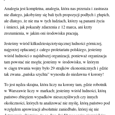
Analogia jest kompletna, analogia, która nas przeraża i zastrasza
nie dlatego, jakobyśmy się bali tych propozycji podłych i głupich,
ale dlatego, że nie ma w tych ludziach, którzy są panami życia
i śmierci, jak pokazały zdarzenia z 12 marca, ani krzty
zrozumienia, w jakim oni środowisku pracują.
Jesteśmy wśród kilkudziesięciotysięcznej ludności górniczej,
najgorzej opłacanej z całego proletariatu polskiego, jesteśmy
wśród ludności o najsłabszej organizacji, ponieważ organizacja
tam powstać nie mogła; jesteśmy w środowisku, w którym
w ciągu trwania wojny było 29 strajków ekonomicznych i gdzie
tak zwana „pańska szychta” wynosiła do niedawna 4 korony!
To jest nędza skrajna, która liczy na korony tam, gdzie robotnik
w Warszawie liczy w markach; jesteśmy wśród ludności, którą
państwo zbiegiem wypadków nieszczęśliwych czy innych
okoliczności, których tu analizować nie myślę, którą państwo pod
względem aprowizacji absolutnie zaniedbało, której się nie