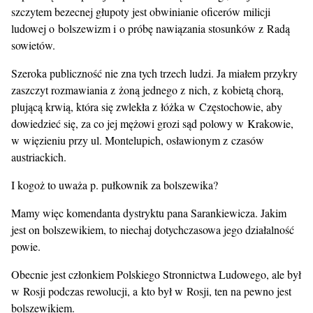
szczytem bezecnej głupoty jest obwinianie oficerów milicji
ludowej o bolszewizm i o próbę nawiązania stosunków z Radą
sowietów.
Szeroka publiczność nie zna tych trzech ludzi. Ja miałem przykry
zaszczyt rozmawiania z żoną jednego z nich, z kobietą chorą,
plującą krwią, która się zwlekła z łóżka w Częstochowie, aby
dowiedzieć się, za co jej mężowi grozi sąd polowy w Krakowie,
w więzieniu przy ul. Montelupich, osławionym z czasów
austriackich.
I kogoż to uważa p. pułkownik za bolszewika?
Mamy więc komendanta dystryktu pana Sarankiewicza. Jakim
jest on bolszewikiem, to niechaj dotychczasowa jego działalność
powie.
Obecnie jest członkiem Polskiego Stronnictwa Ludowego, ale był
w Rosji podczas rewolucji, a kto był w Rosji, ten na pewno jest
bolszewikiem.