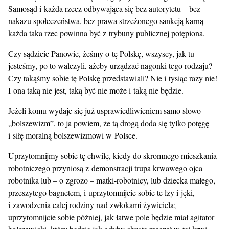
Samosąd i każda rzecz odbywająca się bez autorytetu – bez
nakazu społeczeństwa, bez prawa strzeżonego sankcją karną –
każda taka rzec powinna być z trybuny publicznej potępiona.
Czy sądzicie Panowie, żeśmy o tę Polskę, wszyscy, jak tu
jesteśmy, po to walczyli, ażeby urządzać nagonki tego rodzaju?
Czy takąśmy sobie tę Polskę przedstawiali? Nie i tysiąc razy nie!
I ona taką nie jest, taką być nie może i taką nie będzie.
Jeżeli komu wydaje się już usprawiedliwieniem samo słowo
„bolszewizm”, to ja powiem, że tą drogą doda się tylko potęgę
i siłę moralną bolszewizmowi w Polsce.
Uprzytomnijmy sobie tę chwilę, kiedy do skromnego mieszkania
robotniczego przyniosą z demonstracji trupa krwawego ojca
robotnika lub – o zgrozo – matki-robotnicy, lub dziecka małego,
przeszytego bagnetem, i uprzytomnijcie sobie te łzy i jęki,
i zawodzenia całej rodziny nad zwłokami żywiciela;
uprzytomnijcie sobie później, jak łatwe pole będzie miał agitator