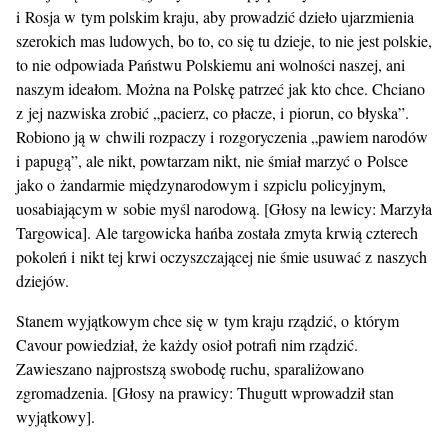
i Rosja w tym polskim kraju, aby prowadzić dzieło ujarzmienia
szerokich mas ludowych, bo to, co się tu dzieje, to nie jest polskie,
to nie odpowiada Państwu Polskiemu ani wolności naszej, ani
naszym ideałom. Można na Polskę patrzeć jak kto chce. Chciano
z jej nazwiska zrobić „pacierz, co płacze, i piorun, co błyska”.
Robiono ją w chwili rozpaczy i rozgoryczenia „pawiem narodów
i papugą”, ale nikt, powtarzam nikt, nie śmiał marzyć o Polsce
jako o żandarmie międzynarodowym i szpiclu policyjnym,
uosabiającym w sobie myśl narodową. [Głosy na lewicy: Marzyła
Targowica]. Ale targowicka hańba została zmyta krwią czterech
pokoleń i nikt tej krwi oczyszczającej nie śmie usuwać z naszych
dziejów.
Stanem wyjątkowym chce się w tym kraju rządzić, o którym
Cavour powiedział, że każdy osioł potrafi nim rządzić.
Zawieszano najprostszą swobodę ruchu, sparaliżowano
zgromadzenia. [Głosy na prawicy: Thugutt wprowadził stan
wyjątkowy].