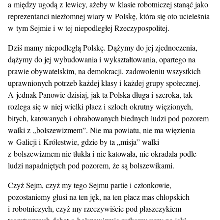
a między ugodą z lewicy, ażeby w klasie robotniczej stanąć jako
reprezentanci niezłomnej wiary w Polskę, która się oto ucieleśnia
w tym Sejmie i w tej niepodległej Rzeczypospolitej.
Dziś mamy niepodległą Polskę. Dążymy do jej zjednoczenia,
dążymy do jej wybudowania i wykształtowania, opartego na
prawie obywatelskim, na demokracji, zadowoleniu wszystkich
uprawnionych potrzeb każdej klasy i każdej grupy społecznej.
A jednak Panowie dzisiaj, jak ta Polska długa i szeroka, tak
rozlega się w niej wielki płacz i szloch okrutny więzionych,
bitych, katowanych i obrabowanych biednych ludzi pod pozorem
walki z „bolszewizmem”. Nie ma powiatu, nie ma więzienia
w Galicji i Królestwie, gdzie by ta „misja” walki
z bolszewizmem nie tłukła i nie katowała, nie okradała podle
ludzi napadniętych pod pozorem, że są bolszewikami.
Czyż Sejm, czyż my tego Sejmu partie i członkowie,
pozostaniemy głusi na ten jęk, na ten płacz mas chłopskich
i robotniczych, czyż my rzeczywiście pod płaszczykiem