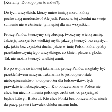
[Korfanty: Do kogo pan to mówi?].
Do tych wszystkich, którzy uniewinniają mord, którzy
pochwalają morderstwo! Ale jeśli, Panowie, tej zbrodni na swoje
sumienie nie weźmiecie, tym lepiej dla nas wszystkich.
Proszę Panów, tworzymy siłę zbrojną, tworzymy wielką armię.
Jakże ją tworzyć bez wielkiej myśli, jakże ją tworzyć bez czystych
rąk, jakże bez czystości ducha, jakże w imię Polski, która byłaby
prześladowczynią tego wszystkiego, co klnie i płacze z głodu.
Tak nie można tworzyć wielkiej armii.
Bo po wojnie światowej taka armia, proszę Panów, mogłaby być
przekleństwem naszym. Taka armia to jest dopiero stałe
niebezpieczeństwo, to dopiero żer dla bolszewików, tych
prawdziwie niebezpiecznych. Kto bolszewizmu w Polsce nie
chce, ten niech z imienia polskiego zrobi coś, co przyciągać
będzie Litwę i Białoruś. Kto chce Polski bez bolszewików, niech
da pracę, prawo i kawałek chleba masom ludu.