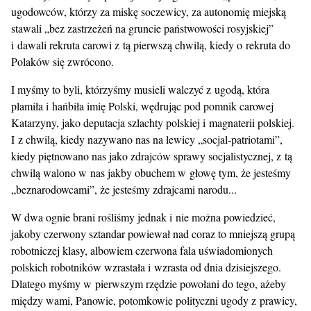
ugodowców, którzy za miskę soczewicy, za autonomię miejską
stawali „bez zastrzeżeń na gruncie państwowości rosyjskiej”
i dawali rekruta carowi z tą pierwszą chwilą, kiedy o rekruta do
Polaków się zwrócono.
I myśmy to byli, którzyśmy musieli walczyć z ugodą, która
plamiła i hańbiła imię Polski, wędrując pod pomnik carowej
Katarzyny, jako deputacja szlachty polskiej i magnaterii polskiej.
I z chwilą, kiedy nazywano nas na lewicy „socjal-patriotami”,
kiedy piętnowano nas jako zdrajców sprawy socjalistycznej, z tą
chwilą walono w nas jakby obuchem w głowę tym, że jesteśmy
„beznarodowcami”, że jesteśmy zdrajcami narodu...
W dwa ognie brani rośliśmy jednak i nie można powiedzieć,
jakoby czerwony sztandar powiewał nad coraz to mniejszą grupą
robotniczej klasy, albowiem czerwona fala uświadomionych
polskich robotników wzrastała i wzrasta od dnia dzisiejszego.
Dlatego myśmy w pierwszym rzędzie powołani do tego, ażeby
między wami, Panowie, potomkowie polityczni ugody z prawicy,