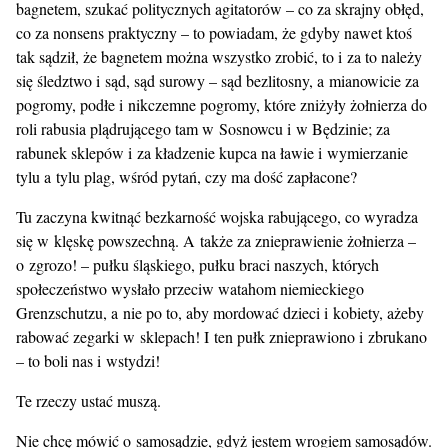
bagnetem, szukać politycznych agitatorów – co za skrajny obłęd,
co za nonsens praktyczny – to powiadam, że gdyby nawet ktoś
tak sądził, że bagnetem można wszystko zrobić, to i za to należy
się śledztwo i sąd, sąd surowy – sąd bezlitosny, a mianowicie za
pogromy, podłe i nikczemne pogromy, które zniżyły żołnierza do
roli rabusia plądrującego tam w Sosnowcu i w Będzinie; za
rabunek sklepów i za kładzenie kupca na ławie i wymierzanie
tylu a tylu plag, wśród pytań, czy ma dość zapłacone?
Tu zaczyna kwitnąć bezkarność wojska rabującego, co wyradza
się w klęskę powszechną. A także za znieprawienie żołnierza –
o zgrozo! – pułku śląskiego, pułku braci naszych, których
społeczeństwo wysłało przeciw watahom niemieckiego
Grenzschutzu, a nie po to, aby mordować dzieci i kobiety, ażeby
rabować zegarki w sklepach! I ten pułk znieprawiono i zbrukano
– to boli nas i wstydzi!
Te rzeczy ustać muszą.
Nie chcę mówić o samosądzie, gdyż jestem wrogiem samosądów.