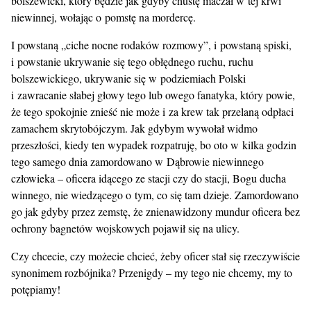
bolszewicki, który będzie jak gdyby chustę maczał w tej krwi
niewinnej, wołając o pomstę na mordercę.
I powstaną „ciche nocne rodaków rozmowy”, i powstaną spiski,
i powstanie ukrywanie się tego obłędnego ruchu, ruchu
bolszewickiego, ukrywanie się w podziemiach Polski
i zawracanie słabej głowy tego lub owego fanatyka, który powie,
że tego spokojnie znieść nie może i za krew tak przelaną odpłaci
zamachem skrytobójczym. Jak gdybym wywołał widmo
przeszłości, kiedy ten wypadek rozpatruję, bo oto w kilka godzin
tego samego dnia zamordowano w Dąbrowie niewinnego
człowieka – oficera idącego ze stacji czy do stacji, Bogu ducha
winnego, nie wiedzącego o tym, co się tam dzieje. Zamordowano
go jak gdyby przez zemstę, że znienawidzony mundur oficera bez
ochrony bagnetów wojskowych pojawił się na ulicy.
Czy chcecie, czy możecie chcieć, żeby oficer stał się rzeczywiście
synonimem rozbójnika? Przenigdy – my tego nie chcemy, my to
potępiamy!