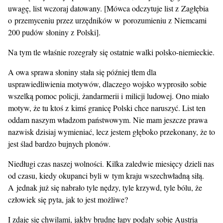
uwagę, list wczoraj datowany. [Mówca odczytuje list z Zagłębia
o przemyceniu przez urzędników w porozumieniu z Niemcami
200 pudów słoniny z Polski].
Na tym tle właśnie rozegrały się ostatnie walki polsko-niemieckie.
A owa sprawa słoniny stała się później tłem dla
usprawiedliwienia motywów, dlaczego wojsko wyprosiło sobie
wszelką pomoc policji, żandarmerii i milicji ludowej. Ono miało
motyw, że tu ktoś z kimś granicę Polski chce naruszyć. List ten
oddam naszym władzom państwowym. Nie mam jeszcze prawa
nazwisk dzisiaj wymieniać, lecz jestem głęboko przekonany, że to
jest ślad bardzo bujnych plonów.
Niedługi czas naszej wolności. Kilka zaledwie miesięcy dzieli nas
od czasu, kiedy okupanci byli w tym kraju wszechwładną siłą.
A jednak już się nabrało tyle nędzy, tyle krzywd, tyle bólu, że
człowiek się pyta, jak to jest możliwe?
I zdaje się chwilami, jakby brudne łapy podały sobie Austria