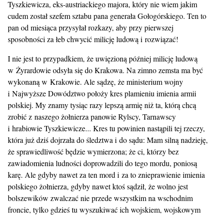
Tyszkiewicza, eks-austriackiego majora, który nie wiem jakim
cudem został szefem sztabu pana generała Gołogórskiego. Ten to
pan od miesiąca przysyłał rozkazy, aby przy pierwszej
sposobności za łeb chwycić milicję ludową i rozwiązać!
I nie jest to przypadkiem, że uwięzioną później milicję ludową
w Żyrardowie odsyła się do Krakowa. Na zimno zemsta ma być
wykonaną w Krakowie. Ale sądzę, że ministerium wojny
i Najwyższe Dowództwo położy kres plamieniu imienia armii
polskiej. My znamy tysiąc razy lepszą armię niż ta, którą chcą
zrobić z naszego żołnierza panowie Rylscy, Tarnawscy
i hrabiowie Tyszkiewicze... Kres tu powinien nastąpili tej rzeczy,
która już dziś dojrzała do śledztwa i do sądu: Mam silną nadzieję,
że sprawiedliwość będzie wymierzona; że ci, którzy bez
zawiadomienia ludności doprowadzili do tego mordu, poniosą
karę. Ale gdyby nawet za ten mord i za to znieprawienie imienia
polskiego żołnierza, gdyby nawet ktoś sądził, że wolno jest
bolszewików zwalczać nie przede wszystkim na wschodnim
froncie, tylko gdzieś tu wyszukiwać ich wojskiem, wojskowym