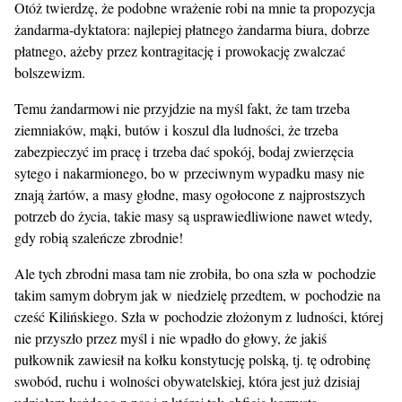
Otóż twierdzę, że podobne wrażenie robi na mnie ta propozycja
żandarma-dyktatora: najlepiej płatnego żandarma biura, dobrze
płatnego, ażeby przez kontragitację i prowokację zwalczać
bolszewizm.
Temu żandarmowi nie przyjdzie na myśl fakt, że tam trzeba
ziemniaków, mąki, butów i koszul dla ludności, że trzeba
zabezpieczyć im pracę i trzeba dać spokój, bodaj zwierzęcia
sytego i nakarmionego, bo w przeciwnym wypadku masy nie
znają żartów, a masy głodne, masy ogołocone z najprostszych
potrzeb do życia, takie masy są usprawiedliwione nawet wtedy,
gdy robią szaleńcze zbrodnie!
Ale tych zbrodni masa tam nie zrobiła, bo ona szła w pochodzie
takim samym dobrym jak w niedzielę przedtem, w pochodzie na
cześć Kilińskiego. Szła w pochodzie złożonym z ludności, której
nie przyszło przez myśl i nie wpadło do głowy, że jakiś
pułkownik zawiesił na kołku konstytucję polską, tj. tę odrobinę
swobód, ruchu i wolności obywatelskiej, która jest już dzisiaj