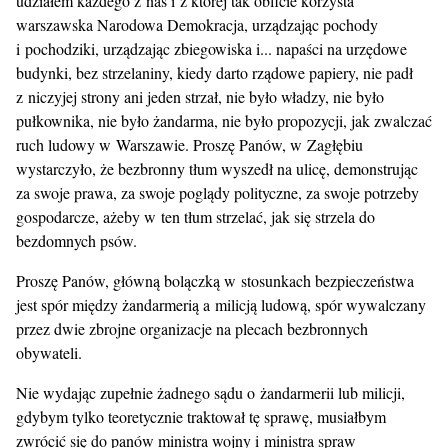
udziałem każdego z nas i z której tak obficie korzysta
warszawska Narodowa Demokracja, urządzając pochody
i pochodziki, urządzając zbiegowiska i... napaści na urzędowe
budynki, bez strzelaniny, kiedy darto rządowe papiery, nie padł
z niczyjej strony ani jeden strzał, nie było władzy, nie było
pułkownika, nie było żandarma, nie było propozycji, jak zwalczać
ruch ludowy w Warszawie. Proszę Panów, w Zagłębiu
wystarczyło, że bezbronny tłum wyszedł na ulicę, demonstrując
za swoje prawa, za swoje poglądy polityczne, za swoje potrzeby
gospodarcze, ażeby w ten tłum strzelać, jak się strzela do
bezdomnych psów.
Proszę Panów, główną bolączką w stosunkach bezpieczeństwa
jest spór między żandarmerią a milicją ludową, spór wywalczany
przez dwie zbrojne organizacje na plecach bezbronnych
obywateli.
Nie wydając zupełnie żadnego sądu o żandarmerii lub milicji,
gdybym tylko teoretycznie traktował tę sprawę, musiałbym
zwrócić się do panów ministra wojny i ministra spraw