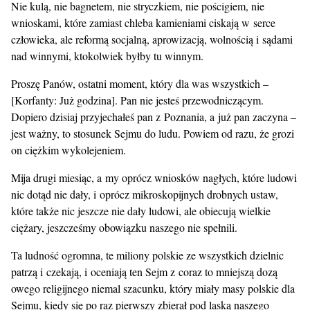
Nie kulą, nie bagnetem, nie stryczkiem, nie pościgiem, nie
wnioskami, które zamiast chleba kamieniami ciskają w serce
człowieka, ale reformą socjalną, aprowizacją, wolnością i sądami
nad winnymi, ktokolwiek byłby tu winnym.
Proszę Panów, ostatni moment, który dla was wszystkich –
[Korfanty: Już godzina]. Pan nie jesteś przewodniczącym.
Dopiero dzisiaj przyjechałeś pan z Poznania, a już pan zaczyna –
jest ważny, to stosunek Sejmu do ludu. Powiem od razu, że grozi
on ciężkim wykolejeniem.
Mija drugi miesiąc, a my oprócz wniosków nagłych, które ludowi
nic dotąd nie dały, i oprócz mikroskopijnych drobnych ustaw,
które także nic jeszcze nie dały ludowi, ale obiecują wielkie
ciężary, jeszcześmy obowiązku naszego nie spełnili.
Ta ludność ogromna, te miliony polskie ze wszystkich dzielnic
patrzą i czekają, i oceniają ten Sejm z coraz to mniejszą dozą
owego religijnego niemal szacunku, który miały masy polskie dla
Sejmu, kiedy się po raz pierwszy zbierał pod laską naszego