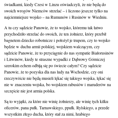
świadkami, kiedy Czesi w Linzu oświadczyli, że nie będą do
swoich wrogów Niemców strzelać – i liczono jeszcze tylko na
najciemniejsze wojsko – na Rumunów i Rusinów w Wiedniu.
A tu czy sądzicie Panowie, że to wojsko, któremu tak łatwo
przychodziło strzelać do swoich, że ten żołnierz, który przebił
bagnetem dziecko robotnicze i położył je trupem, czy to wojsko
będzie w duchu armii polskiej, wojskiem walczącym, czy
sądzicie Panowie, że to przyciągnie do nas sympatie Białorusinów
i Litwinów, kiedy te straszne wypadki z Dąbrowy Górniczej
szerokim echem odbiją się po świecie całym? Czy sądzicie
Panowie, że to pozyska dla nas ludy na Wschodzie, czy oni
rzeczywiście nie będą musieli lękać się takiego wojska, lękać się
nie w znaczeniu wojska, bo wojskiem rabusiów i maruderów na
szczęście nie jest armia polska.
Są to wyjątki, za które nie winię żołnierzy, ale winię tych kilku
oficerów, pana pułk. Tarnawskiego, ppułk. Rylskiego, a przede
wszystkim złego ducha, który stał za nimi, hrabiego