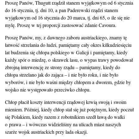
Proszę Panów, Thugutt rządził stanem wyjątkowym od 6 stycznia
do 16 stycznia, tj. dni 10, a pan Paderewski rządzi stanem
wyjątkowym od 16 stycznia do 20 marca, tj. dni 65, o ile się nie
mylę. Proszę w tej proporcji zastosować zdanie Cavoura.
Proszę Panów, my, z dawnego zaboru austriackiego, znamy tę
łatwość strzelania do ludzi, pamiętamy cały okres kilkudziesięciu
lat budzenia się chłopa polskiego w Galicji i pamiętamy, kiedy
każdy spór o miedzę, o skrawek lasu, o wypas trawy powodował
zbrojną interwencję ze strony rządu – pamiętamy, kiedy do
chłopa strzelano jak do zająca – i nie było roku, i nie było
wyborów, i nie było waśni między chłopem a dworem, gdzie by
wojsko nie występowało przeciwko chłopu.
Chłop płacił koszty interwencji rządowej krwią swoją i swoim
mieniem. Później, kiedy chłop stał się już potężnym, kiedy poczuł
się Polakiem, kiedy razem z robotnikiem szedł ławą do walki
o prawa – i wówczas widzieliśmy na ulicach miast naszych
szarże wojsk austriackich przy lada okazji.