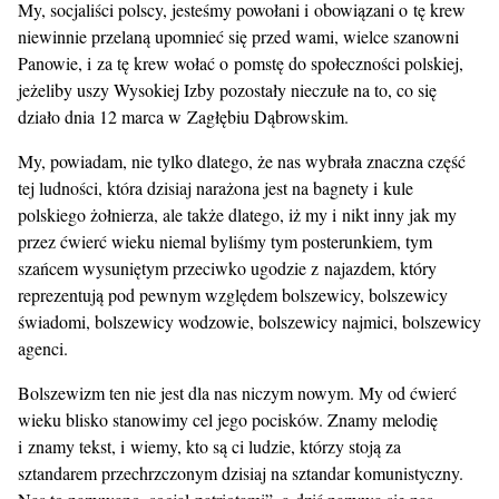
My, socjaliści polscy, jesteśmy powołani i obowiązani o tę krew
niewinnie przelaną upomnieć się przed wami, wielce szanowni
Panowie, i za tę krew wołać o pomstę do społeczności polskiej,
jeżeliby uszy Wysokiej Izby pozostały nieczułe na to, co się
działo dnia 12 marca w Zagłębiu Dąbrowskim.
My, powiadam, nie tylko dlatego, że nas wybrała znaczna część
tej ludności, która dzisiaj narażona jest na bagnety i kule
polskiego żołnierza, ale także dlatego, iż my i nikt inny jak my
przez ćwierć wieku niemal byliśmy tym posterunkiem, tym
szańcem wysuniętym przeciwko ugodzie z najazdem, który
reprezentują pod pewnym względem bolszewicy, bolszewicy
świadomi, bolszewicy wodzowie, bolszewicy najmici, bolszewicy
agenci.
Bolszewizm ten nie jest dla nas niczym nowym. My od ćwierć
wieku blisko stanowimy cel jego pocisków. Znamy melodię
i znamy tekst, i wiemy, kto są ci ludzie, którzy stoją za
sztandarem przechrzczonym dzisiaj na sztandar komunistyczny.