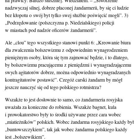
na prawicy: Bardzo słusznie]. Wiedziałem. – „Stworzenie
nadzwyczaj silnej, dobrze płaconej żandarmerii, by się ci ludzie
bez kłopotu o swój byt tylko swej służbie poświęcić mogli”. 3)
„Podrzędowanie (polszczyzna p. Niedzialskiego) policji
w miastach pod nadzór oficerów żandarmerii”.
Ale „clou” tego wszystkiego stanowi punkt 6: „Kreowanie biura
dla zwalczenia bolszewizmu z odpowiednim wynagrodzeniem
pieniężnym osoby, która się tym zajmować będzie, i to dlatego,
by bolszewizmu pracującemu z pieniędzmi i wynagradzającemu
swych agitatorów dobrze, można odpowiednio wynagradzanych
kontragitatorów postawić”. Czegóż carski żandarm by mógł
jeszcze nauczyć się od tego polskiego rotmistrza?
Wszakże to jest dosłownie to samo, co żandarmeria rosyjska
uważała za konieczne do robienia. Wszakże bagnet, kula
i prowokatorstwo były to środki używane przez cara wobec
„miatieżników” polskich. Wobec żandarma rosyjskiego każdy był
„buntowszczykiem”, tak jak wobec żandarma polskiego każdy
jest „bolszewikiem”.