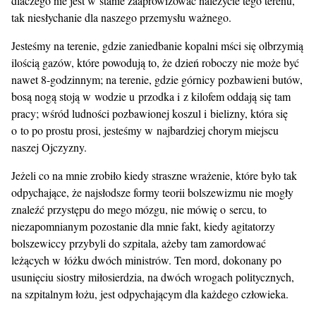
dlaczego nie jest w stanie zaaprowizować należycie tego terenu,
tak niesłychanie dla naszego przemysłu ważnego.
Jesteśmy na terenie, gdzie zaniedbanie kopalni mści się olbrzymią
ilością gazów, które powodują to, że dzień roboczy nie może być
nawet 8-godzinnym; na terenie, gdzie górnicy pozbawieni butów,
bosą nogą stoją w wodzie u przodka i z kilofem oddają się tam
pracy; wśród ludności pozbawionej koszul i bielizny, która się
o to po prostu prosi, jesteśmy w najbardziej chorym miejscu
naszej Ojczyzny.
Jeżeli co na mnie zrobiło kiedy straszne wrażenie, które było tak
odpychające, że najsłodsze formy teorii bolszewizmu nie mogły
znaleźć przystępu do mego mózgu, nie mówię o sercu, to
niezapomnianym pozostanie dla mnie fakt, kiedy agitatorzy
bolszewiccy przybyli do szpitala, ażeby tam zamordować
leżących w łóżku dwóch ministrów. Ten mord, dokonany po
usunięciu siostry miłosierdzia, na dwóch wrogach politycznych,
na szpitalnym łożu, jest odpychającym dla każdego człowieka.