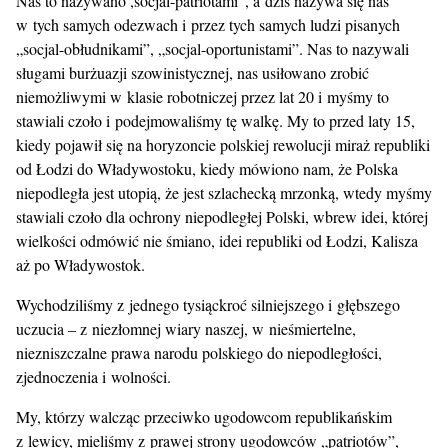
Nas to nazywano ,socjal-patriotami”, a dziś nazywa się nas
w tych samych odezwach i przez tych samych ludzi pisanych
„socjal-obłudnikami”, „socjal-oportunistami”. Nas to nazywali
sługami burżuazji szowinistycznej, nas usiłowano zrobić
niemożliwymi w klasie robotniczej przez lat 20 i myśmy to
stawiali czoło i podejmowaliśmy tę walkę. My to przed laty 15,
kiedy pojawił się na horyzoncie polskiej rewolucji miraż republiki
od Łodzi do Władywostoku, kiedy mówiono nam, że Polska
niepodległa jest utopią, że jest szlachecką mrzonką, wtedy myśmy
stawiali czoło dla ochrony niepodległej Polski, wbrew idei, której
wielkości odmówić nie śmiano, idei republiki od Łodzi, Kalisza
aż po Władywostok.
Wychodziliśmy z jednego tysiąckroć silniejszego i głębszego
uczucia – z niezłomnej wiary naszej, w nieśmiertelne,
niezniszczalne prawa narodu polskiego do niepodległości,
zjednoczenia i wolności.
My, którzy walcząc przeciwko ugodowcom republikańskim
z lewicy, mieliśmy z prawej strony ugodowców „patriotów”,