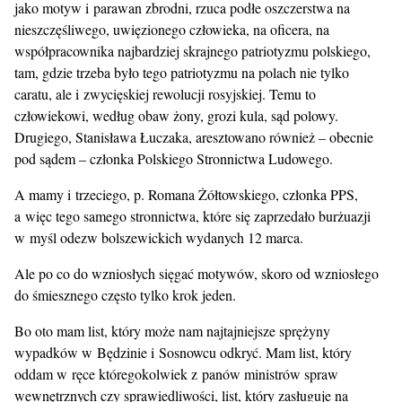
jako motyw i parawan zbrodni, rzuca podłe oszczerstwa na
nieszczęśliwego, uwięzionego człowieka, na oficera, na
współpracownika najbardziej skrajnego patriotyzmu polskiego,
tam, gdzie trzeba było tego patriotyzmu na polach nie tylko
caratu, ale i zwycięskiej rewolucji rosyjskiej. Temu to
człowiekowi, według obaw żony, grozi kula, sąd polowy.
Drugiego, Stanisława Łuczaka, aresztowano również – obecnie
pod sądem – członka Polskiego Stronnictwa Ludowego.
A mamy i trzeciego, p. Romana Żółtowskiego, członka PPS,
a więc tego samego stronnictwa, które się zaprzedało burżuazji
w myśl odezw bolszewickich wydanych 12 marca.
Ale po co do wzniosłych sięgać motywów, skoro od wzniosłego
do śmiesznego często tylko krok jeden.
Bo oto mam list, który może nam najtajniejsze sprężyny
wypadków w Będzinie i Sosnowcu odkryć. Mam list, który
oddam w ręce któregokolwiek z panów ministrów spraw
wewnętrznych czy sprawiedliwości, list, który zasługuje na