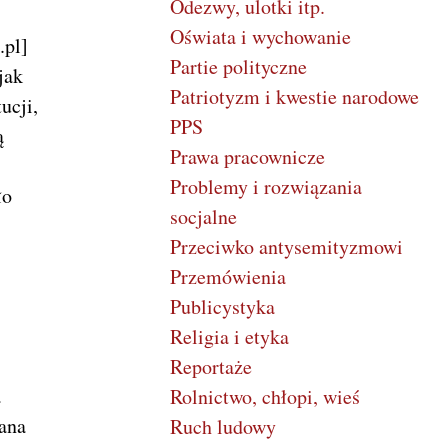
Odezwy, ulotki itp.
Oświata i wychowanie
.pl]
Partie polityczne
jak
Patriotyzm i kwestie narodowe
ucji,
PPS
ą
Prawa pracownicze
Problemy i rozwiązania
ło
socjalne
Przeciwko antysemityzmowi
.
Przemówienia
Publicystyka
Religia i etyka
Reportaże
a
Rolnictwo, chłopi, wieś
wana
Ruch ludowy