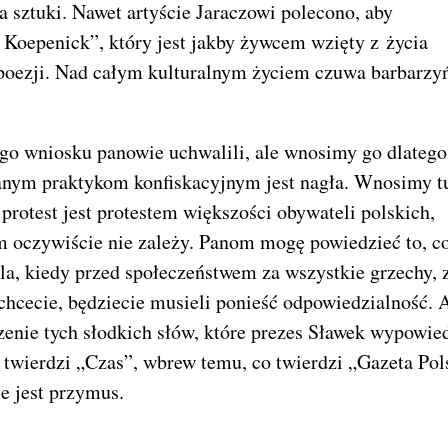
a sztuki. Nawet artyście Jaraczowi polecono, aby
 Koepenick”, który jest jakby żywcem wzięty z życia
a poezji. Nad całym kulturalnym życiem czuwa barbarzy
ego wniosku panowie uchwalili, ale wnosimy go dlatego
chanym praktykom konfiskacyjnym jest nagła. Wnosimy t
 protest jest protestem większości obywateli polskich,
m oczywiście nie zależy. Panom mogę powiedzieć to, c
ila, kiedy przed społeczeństwem za wszystkie grzechy, 
chcecie, będziecie musieli ponieść odpowiedzialność. 
czenie tych słodkich słów, które prezes Sławek wypowie
 twierdzi „Czas”, wbrew temu, co twierdzi „Gazeta Pol
ce jest przymus.