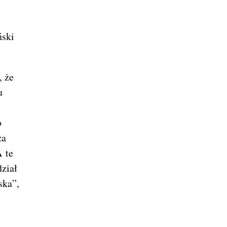
ński
, że
u
o
za
A te
dział
ska”,