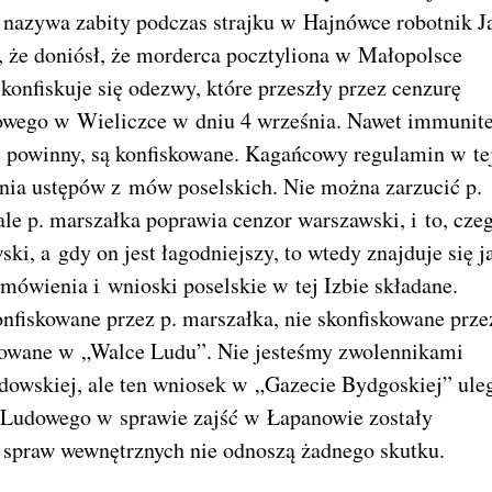
ę nazywa zabity podczas strajku w Hajnówce robotnik J
, że doniósł, że morderca pocztyliona w Małopolsce
onfiskuje się odezwy, które przeszły przez cenzurę
dowego w Wieliczce w dniu 4 września. Nawet immunit
ię powinny, są konfiskowane. Kagańcowy regulamin w te
enia ustępów z mów poselskich. Nie można zarzucić p.
ale p. marszałka poprawia cenzor warszawski, i to, czeg
ki, a gdy on jest łagodniejszy, to wtedy znajduje się j
zemówienia i wnioski poselskie w tej Izbie składane.
nfiskowane przez p. marszałka, nie skonfiskowane prze
kowane w „Walce Ludu”. Nie jesteśmy zwolennikami
owskiej, ale ten wniosek w „Gazecie Bydgoskiej” ule
a Ludowego w sprawie zajść w Łapanowie zostały
a spraw wewnętrznych nie odnoszą żadnego skutku.