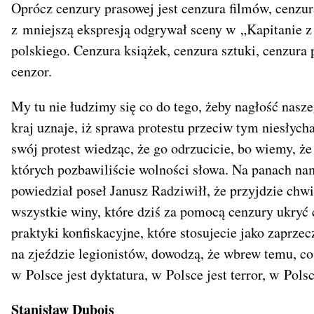
Oprócz cenzury prasowej jest cenzura filmów, cenzur
z mniejszą ekspresją odgrywał sceny w „Kapitanie z
polskiego. Cenzura książek, cenzura sztuki, cenzur
cenzor.
My tu nie łudzimy się co do tego, żeby nagłość nasz
kraj uznaje, iż sprawa protestu przeciw tym niesły
swój protest wiedząc, że go odrzucicie, bo wiemy, że
których pozbawiliście wolności słowa. Na panach na
powiedział poseł Janusz Radziwiłł, że przyjdzie chw
wszystkie winy, które dziś za pomocą cenzury ukryć 
praktyki konfiskacyjne, które stosujecie jako zaprze
na zjeździe legionistów, dowodzą, że wbrew temu, co
w Polsce jest dyktatura, w Polsce jest terror, w Pols
Stanisław Dubois