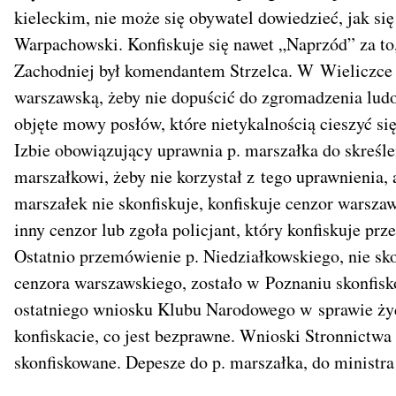
kieleckim, nie może się obywatel dowiedzieć, jak si
Warpachowski. Konfiskuje się nawet „Naprzód” za to
Zachodniej był komendantem Strzelca. W Wieliczce k
warszawską, żeby nie dopuścić do zgromadzenia lu
objęte mowy posłów, które nietykalnością cieszyć s
Izbie obowiązujący uprawnia p. marszałka do skreśl
marszałkowi, żeby nie korzystał z tego uprawnienia, 
marszałek nie skonfiskuje, konfiskuje cenzor warszaws
inny cenzor lub zgoła policjant, który konfiskuje pr
Ostatnio przemówienie p. Niedziałkowskiego, nie sko
cenzora warszawskiego, zostało w Poznaniu skonfis
ostatniego wniosku Klubu Narodowego w sprawie żyd
konfiskacie, co jest bezprawne. Wnioski Stronnictw
skonfiskowane. Depesze do p. marszałka, do ministr