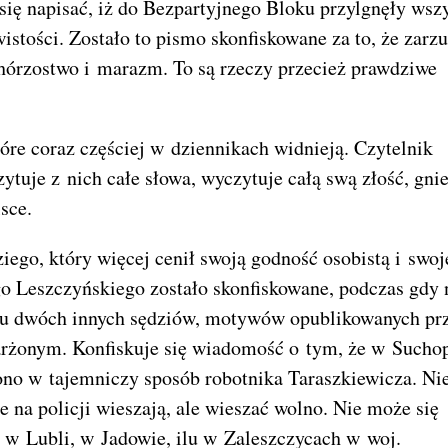
się napisać, iż do Bezpartyjnego Bloku przylgnęły wszy
istości. Zostało to pismo skonfiskowane za to, że zarz
hórzostwo i marazm. To są rzeczy przecież prawdziwe
tóre coraz częściej w dziennikach widnieją. Czytelnik
zytuje z nich całe słowa, wyczytuje całą swą złość, gni
sce.
iego, który więcej cenił swoją godność osobistą i swoj
go Leszczyńskiego zostało skonfiskowane, podczas gdy 
ku dwóch innych sędziów, motywów opublikowanych pr
rżonym. Konfiskuje się wiadomość o tym, że w Sucho
no w tajemniczy sposób robotnika Taraszkiewicza. Ni
 na policji wieszają, ale wieszać wolno. Nie może się
, w Lubli, w Jadowie, ilu w Zaleszczycach w woj.