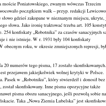
 na moście Poniatowskiego, zwanym wówczas Trzecim
ocowało początkiem walk – przyp. redakcji Lewicowo
 słowo gdzieś zakopane w nieznanym miejscu, ukryte, 
o słowa. Jako ironię traktować trzeba art. 105 konstyt
e. 254 konfiskaty „Robotnika” za czasów sanacyjnych s
e i nie istnieje. W r. 1931 były 104 konfiskaty
 W obecnym roku, w okresie zmniejszonych represji, by
 20 numerów tego pisma, 17 zostało skonfiskowanych
 jest przejawem jakiejkolwiek wolnej krytyki w Polsce.
a. Pasek w „Robotniku”, który stwierdził i donosił bez
, został skonfiskowany. Inne pisma opozycyjne także
e nawet pisma obozu sanacyjnego, jeśli pozwolą sobie n
nfiskacie. Taka „Nowa Ziemia Lubelska” jest skonfisko