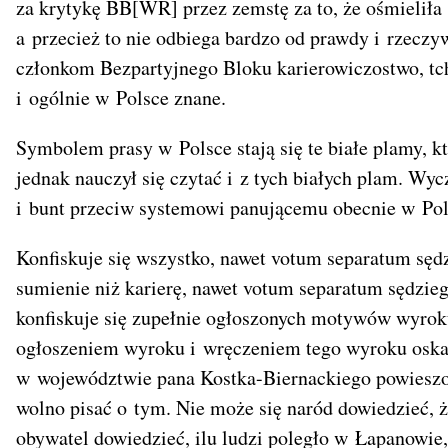
za krytykę BB[WR] przez zemstę za to, że ośmieliła 
a przecież to nie odbiega bardzo od prawdy i rzeczyw
członkom Bezpartyjnego Bloku karierowiczostwo, tc
i ogólnie w Polsce znane.
Symbolem prasy w Polsce stają się te białe plamy, k
jednak nauczył się czytać i z tych białych plam. Wyc
i bunt przeciw systemowi panującemu obecnie w Pol
Konfiskuje się wszystko, nawet votum separatum sędz
sumienie niż karierę, nawet votum separatum sędzie
konfiskuje się zupełnie ogłoszonych motywów wyro
ogłoszeniem wyroku i wręczeniem tego wyroku oska
w województwie pana Kostka-Biernackiego powieszo
wolno pisać o tym. Nie może się naród dowiedzieć, że
obywatel dowiedzieć, ilu ludzi poległo w Łapanowie