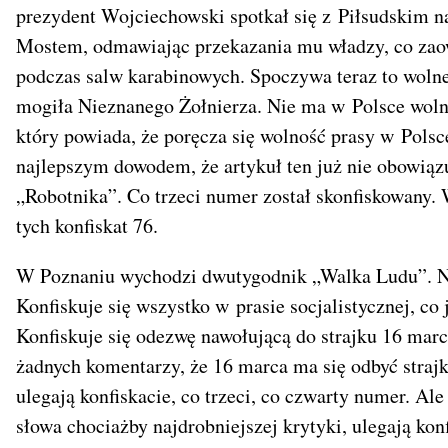
prezydent Wojciechowski spotkał się z Piłsudskim
Mostem, odmawiając przekazania mu władzy, co zaow
podczas salw karabinowych. Spoczywa teraz to wolne
mogiła Nieznanego Żołnierza. Nie ma w Polsce wolneg
który powiada, że poręcza się wolność prasy w Polsc
najlepszym dowodem, że artykuł ten już nie obowiązuj
„Robotnika”. Co trzeci numer został skonfiskowany.
tych konfiskat 76.
W Poznaniu wychodzi dwutygodnik „Walka Ludu”. Na
Konfiskuje się wszystko w prasie socjalistycznej, co
Konfiskuje się odezwę nawołującą do strajku 16 marc
żadnych komentarzy, że 16 marca ma się odbyć strajk
ulegają konfiskacie, co trzeci, co czwarty numer. Al
słowa chociażby najdrobniejszej krytyki, ulegają ko