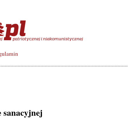
więcony polskiej lewicy de
gulamin
 sanacyjnej