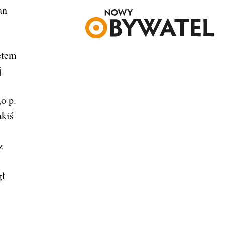
an
etem
j
o p.
akiś
z
gł