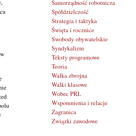
,
Samorządność robotnicza
uca
Spółdzielczość
Strategia i taktyka
Święta i rocznice
Swobody obywatelskie
Syndykalizm
ew
Teksty programowe
Teoria
Walka zbrojna
e
Walki klasowe
nie
Wobec PRL
zed
Wspomnienia i relacje
polu
Zagranica
e
Związki zawodowe