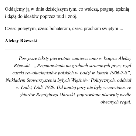
Oddajemy ją w dniu dzisiejszym tym, co walczą, pragną, tęsknią
i dążą do ideałów poprzez trud i znój.
Cześć poległym, cześć bohaterom, cześć prochom świętym!...
Aleksy Rżewski
Powyższe teksty pierwotnie zamieszczono w książce Aleksy
Rżewski – „Przemówienia na grobach straconych przez rząd
carski rewolucjonistów polskich w Łodzi w latach 1906-7-8”,
Nakładem Stowarzyszenia byłych Więźniów Politycznych, oddział
w Łodzi, Łódź 1929. Od tamtej pory nie były wznawiane, ze
zbiorów Remigiusza Okraski, poprawiono pisownię wedle
obecnych reguł.