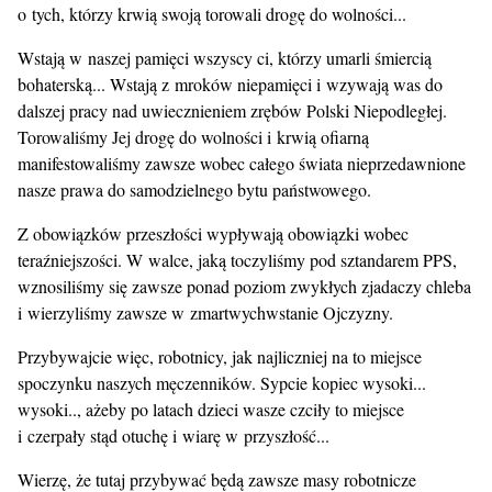
o tych, którzy krwią swoją torowali drogę do wolności...
Wstają w naszej pamięci wszyscy ci, którzy umarli śmiercią
bohaterską... Wstają z mroków niepamięci i wzywają was do
dalszej pracy nad uwiecznieniem zrębów Polski Niepodległej.
Torowaliśmy Jej drogę do wolności i krwią ofiarną
manifestowaliśmy zawsze wobec całego świata nieprzedawnione
nasze prawa do samodzielnego bytu państwowego.
Z obowiązków przeszłości wypływają obowiązki wobec
teraźniejszości. W walce, jaką toczyliśmy pod sztandarem PPS,
wznosiliśmy się zawsze ponad poziom zwykłych zjadaczy chleba
i wierzyliśmy zawsze w zmartwychwstanie Ojczyzny.
Przybywajcie więc, robotnicy, jak najliczniej na to miejsce
spoczynku naszych męczenników. Sypcie kopiec wysoki...
wysoki.., ażeby po latach dzieci wasze czciły to miejsce
i czerpały stąd otuchę i wiarę w przyszłość...
Wierzę, że tutaj przybywać będą zawsze masy robotnicze