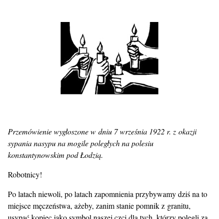
Przemówienie wygłoszone w dniu 7 września 1922 r. z okazji
sypania nasypu na mogile poległych na polesiu
konstantynowskim pod Łodzią.
Robotnicy!
Po latach niewoli, po latach zapomnienia przybywamy dziś na to
miejsce męczeństwa, ażeby, zanim stanie pomnik z granitu,
usypać kopiec jako symbol naszej czci dla tych, którzy polegli za