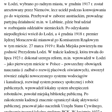
w Łodzi, wybrano go radnym miasta, w grudniu 1917 r. został
aresztowany przez Niemców, lecz uciekł podczas konwojowania
go do więzienia. Przebywał w zaborze austriackim, prowadząc
partyjną działalność m.in. w Lublinie, gdzie brał udział
w rozbrajaniu oddziałów niemieckich. Po odzyskaniu
niepodległości wrócił do Łodzi, a 4 grudnia 1918 r. premier
Jędrzej Moraczewski mianował go Komisarzem Rządowym
w tym mieście. 27 marca 1919 r. Rada Miejska powierzyła mu
godność Prezydenta Łodzi. W trakcie kadencji, która trwała do
lipca 1923 r. dokonał szeregu reform, m.in. wprowadził w Łodzi
– jako pierwszym mieście w Polsce – powszechny obowiązek
nauczania (i zadbał o rozwój placówek oświatowych), stworzył
również zalążki nowoczesnego systemu wodociągów
i kanalizacji, rozwinął system pomocy społecznej i robót
publicznych, wprowadził lokalny system ubezpieczeń
robotników, powołał miejską bibliotekę publiczną. Po
zakończeniu kadencji znacznie ograniczył skalę aktywności
publicznej, pracował jako naczelnik Urzędu Stanu Cywilnego,
społecznie tworzył lokalne struktury PCK. W kwietniu 1927 r.