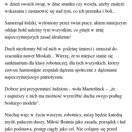
w dzień swoich świąt, w dnie smutku czy wesela, ażeby znaleźć
wskazania i zastanowić się nad tym, co ich przenika i boli...
Samorząd łódzki, wyłoniony przez świat pracy, aktem niniejszym
oddaje hołd należny tym wszystkim, co ginęli w imię
najszczytniejszych zasad idealizmu!
Duch niezłomny bił od nich w godzinę śmierci i zmuszał do
szacunku nawet Moskali... Wierzę, że to miejsce stanie się
sanktuarium dla klasy robotniczej, dla tych wszystkich, którzy
zawsze harmonijnie zespalali dążenia społeczne z dążeniami
najszczytniejszego patriotyzmu.
Dobrze jest przypomnieć ludziom – woła Maeterlinck – „że
i najniższy z nich ma możność wyrzeźbić ducha swego podług
boskiego modelu”.
Niechaj więc w życiu waszym, robotnicy, mózg będzie katedrą
myśli, pałacem duszy, Miłość Bratnia jako zasada, porządek i ład
jako podstawa, postęp ciągły jako cel. Nie cofajmy się przed