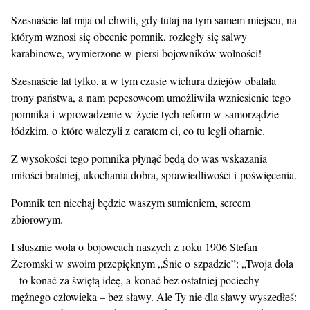
Szesnaście lat mija od chwili, gdy tutaj na tym samem miejscu, na
którym wznosi się obecnie pomnik, rozległy się salwy
karabinowe, wymierzone w piersi bojowników wolności!
Szesnaście lat tylko, a w tym czasie wichura dziejów obalała
trony państwa, a nam pepesowcom umożliwiła wzniesienie tego
pomnika i wprowadzenie w życie tych reform w samorządzie
łódzkim, o które walczyli z caratem ci, co tu legli ofiarnie.
Z wysokości tego pomnika płynąć będą do was wskazania
miłości bratniej, ukochania dobra, sprawiedliwości i poświęcenia.
Pomnik ten niechaj będzie waszym sumieniem, sercem
zbiorowym.
I słusznie woła o bojowcach naszych z roku 1906 Stefan
Żeromski w swoim przepięknym „Śnie o szpadzie”: „Twoja dola
– to konać za świętą ideę, a konać bez ostatniej pociechy
mężnego człowieka – bez sławy. Ale Ty nie dla sławy wyszedłeś: