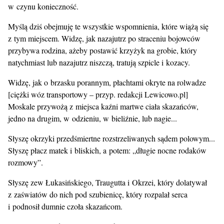
w czynu konieczność.
Myślą dziś obejmuję te wszystkie wspomnienia, które wiążą się
z tym miejscem. Widzę, jak nazajutrz po straceniu bojowców
przybywa rodzina, ażeby postawić krzyżyk na grobie, który
natychmiast lub nazajutrz niszczą, tratują szpicle i kozacy.
Widzę, jak o brzasku porannym, płachtami okryte na rolwadze
[ciężki wóz transportowy – przyp. redakcji Lewicowo.pl]
Moskale przywożą z miejsca kaźni martwe ciała skazańców,
jedno na drugim, w odzieniu, w bieliźnie, lub nagie...
Słyszę okrzyki przedśmiertne rozstrzeliwanych sądem polowym...
Słyszę płacz matek i bliskich, a potem: „długie nocne rodaków
rozmowy”.
Słyszę zew Łukasińskiego, Traugutta i Okrzei, który dolatywał
z zaświatów do nich pod szubienicę, który rozpalał serca
i podnosił dumnie czoła skazańcom.