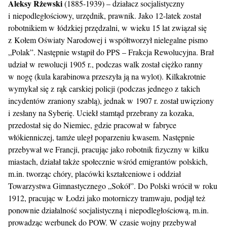
Aleksy Rżewski
(1885-1939) – działacz socjalistyczny
i niepodległościowy, urzędnik, prawnik. Jako 12-latek został
robotnikiem w łódzkiej przędzalni, w wieku 15 lat związał się
z Kołem Oświaty Narodowej i współtworzył nielegalne pismo
„Polak”. Następnie wstąpił do PPS – Frakcja Rewolucyjna. Brał
udział w rewolucji 1905 r., podczas walk został ciężko ranny
w nogę (kula karabinowa przeszyła ją na wylot). Kilkakrotnie
wymykał się z rąk carskiej policji (podczas jednego z takich
incydentów zraniony szablą), jednak w 1907 r. został uwięziony
i zesłany na Syberię. Uciekł stamtąd przebrany za kozaka,
przedostał się do Niemiec, gdzie pracował w fabryce
włókienniczej, tamże uległ poparzeniu kwasem. Następnie
przebywał we Francji, pracując jako robotnik fizyczny w kilku
miastach, działał także społecznie wśród emigrantów polskich,
m.in. tworząc chóry, placówki kształceniowe i oddział
Towarzystwa Gimnastycznego „Sokół”. Do Polski wrócił w roku
1912, pracując w Łodzi jako motorniczy tramwaju, podjął też
ponownie działalność socjalistyczną i niepodległościową, m.in.
prowadząc werbunek do POW. W czasie wojny przebywał