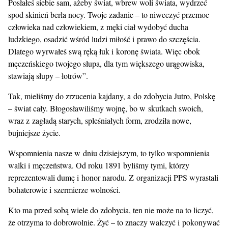
Posłałeś siebie sam, ażeby świat, wbrew woli świata, wydrzeć
spod skinień berła nocy. Twoje zadanie – to niweczyć przemoc
człowieka nad człowiekiem, z męki ciał wydobyć ducha
ludzkiego, osadzić wśród ludzi miłość i prawo do szczęścia.
Dlatego wyrwałeś swą ręką łuk i koronę świata. Więc obok
męczeńskiego twojego słupa, dla tym większego urągowiska,
stawiają słupy – łotrów”.
Tak, mieliśmy do zrzucenia kajdany, a do zdobycia Jutro, Polskę
– świat cały. Błogosławiliśmy wojnę, bo w skutkach swoich,
wraz z zagładą starych, spleśniałych form, zrodziła nowe,
bujniejsze życie.
Wspomnienia nasze w dniu dzisiejszym, to tylko wspomnienia
walki i męczeństwa. Od roku 1891 byliśmy tymi, którzy
reprezentowali dumę i honor narodu. Z organizacji PPS wyrastali
bohaterowie i szermierze wolności.
Kto ma przed sobą wiele do zdobycia, ten nie może na to liczyć,
że otrzyma to dobrowolnie. Żyć – to znaczy walczyć i pokonywać