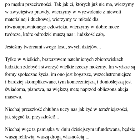
po męsku przeciwności. Tak jak ci, których już nie ma, wierzymy
w zwycięstwo prawdy, wierzymy w wyzwolenie z niewoli
materialnej i duchowej, wierzymy w miłość dla
równouprawnionego człowieka, wierzymy w dobre moce
twórcze, które odrodzić muszą nas i ludzkość całą.
Jesteśmy twórcami swego losu, swych dziejów...
Tylko w wielkich, braterstwem natchnionych zbiorowiskach
ludzkich zdobyć i stworzyć wielkie rzeczy możemy. Im wyższe są
formy społeczne życia, im ono jest bogatsze, wszechstronniejsze
i bardziej skomplikowane, tym konieczniejszą i donioślejszą jest
świadoma, planowa, na większą metę naprzód obliczona akcja
masowa.
Niechaj przeszłość chlubna uczy nas jak żyć w teraźniejszości,
jak sięgać ku przyszłości!...
Niechaj więc ta pamiątka w dniu dzisiejszym ufundowana, będzie
waszą relikwią, waszą drogą własnością!...