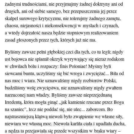
żadnymi trudnościami, nie przyjmujmy żadnej doktryny ani od
drugich, ani od siebie samego, bez przepuszczenia jej przez
skalpel surowego krytycyzmu, nie tolerujmy żadnego zamętu,
chaosu, niejasności i niekonsekwencji w myślach i czynach,
a wtedy dojrzałość nasza będzie stopniowym realizowaniem
zasad głoszonych przez tych, których już nie ma.
Byliśmy zawsze pełni głębokiej czci dla tych, co tu legli; nigdy
ust bojowca nie splamił okrzyk wyrywający się nieraz rodakom
w chwilach bólu i rozpaczy: finis Poloniae! Myśmy byli
siewcami buntu, uczyliśmy się bić wroga i zwyciężać... Biła od
nas moc i wiara. Nie uznawaliśmy nigdy rozbiorów Polski,
budziliśmy wolę zwycięstwa, nie uznawaliśmy nigdy gwałtem
narzuconej nam władzy. Byliśmy zawsze nieprzejednaną
Irredentą, która mogła ginąć „jak kamienie rzucane przez Boga
na szaniec”, lecz nie poddać się, nie ulec... zaborcom. Bo
najstraszniejszą klątwą niewoli było zwątpienie we własne siły,
niewiara we własną moc. Niewola karliła ciała i upadlała ducha,
a nędza ta przejawiała się przede wszystkim w braku wiary –