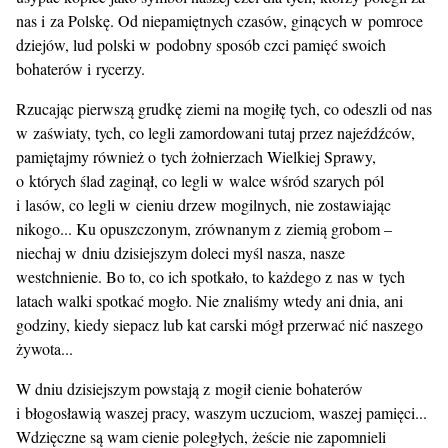
nas i za Polskę. Od niepamiętnych czasów, ginących w pomroce
dziejów, lud polski w podobny sposób czci pamięć swoich
bohaterów i rycerzy.
Rzucając pierwszą grudkę ziemi na mogiłę tych, co odeszli od nas
w zaświaty, tych, co legli zamordowani tutaj przez najeźdźców,
pamiętajmy również o tych żołnierzach Wielkiej Sprawy,
o których ślad zaginął, co legli w walce wśród szarych pól
i lasów, co legli w cieniu drzew mogilnych, nie zostawiając
nikogo... Ku opuszczonym, zrównanym z ziemią grobom –
niechaj w dniu dzisiejszym doleci myśl nasza, nasze
westchnienie. Bo to, co ich spotkało, to każdego z nas w tych
latach walki spotkać mogło. Nie znaliśmy wtedy ani dnia, ani
godziny, kiedy siepacz lub kat carski mógł przerwać nić naszego
żywota...
W dniu dzisiejszym powstają z mogił cienie bohaterów
i błogosławią waszej pracy, waszym uczuciom, waszej pamięci...
Wdzięczne są wam cienie poległych, żeście nie zapomnieli