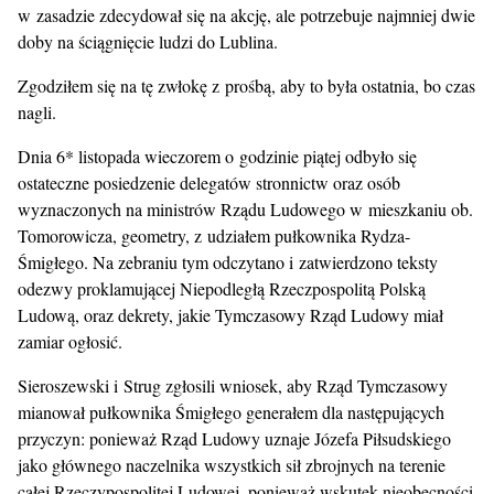
w zasadzie zdecydował się na akcję, ale potrzebuje najmniej dwie
doby na ściągnięcie ludzi do Lublina.
Zgodziłem się na tę zwłokę z prośbą, aby to była ostatnia, bo czas
nagli.
Dnia 6* listopada wieczorem o godzinie piątej odbyło się
ostateczne posiedzenie delegatów stronnictw oraz osób
wyznaczonych na ministrów Rządu Ludowego w mieszkaniu ob.
Tomorowicza, geometry, z udziałem pułkownika Rydza-
Śmigłego. Na zebraniu tym odczytano i zatwierdzono teksty
odezwy proklamującej Niepodległą Rzeczpospolitą Polską
Ludową, oraz dekrety, jakie Tymczasowy Rząd Ludowy miał
zamiar ogłosić.
Sieroszewski i Strug zgłosili wniosek, aby Rząd Tymczasowy
mianował pułkownika Śmigłego generałem dla następujących
przyczyn: ponieważ Rząd Ludowy uznaje Józefa Piłsudskiego
jako głównego naczelnika wszystkich sił zbrojnych na terenie
całej Rzeczypospolitej Ludowej, ponieważ wskutek nieobecności