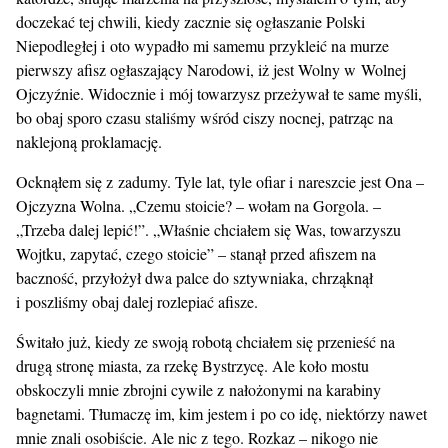
doczekać tej chwili, kiedy zacznie się ogłaszanie Polski
Niepodległej i oto wypadło mi samemu przykleić na murze
pierwszy afisz ogłaszający Narodowi, iż jest Wolny w Wolnej
Ojczyźnie. Widocznie i mój towarzysz przeżywał te same myśli,
bo obaj sporo czasu staliśmy wśród ciszy nocnej, patrząc na
naklejoną proklamację.
Ocknąłem się z zadumy. Tyle lat, tyle ofiar i nareszcie jest Ona –
Ojczyzna Wolna. „Czemu stoicie? – wołam na Gorgola. –
„Trzeba dalej lepić!”. „Właśnie chciałem się Was, towarzyszu
Wojtku, zapytać, czego stoicie” – stanął przed afiszem na
baczność, przyłożył dwa palce do sztywniaka, chrząknął
i poszliśmy obaj dalej rozlepiać afisze.
Świtało już, kiedy ze swoją robotą chciałem się przenieść na
drugą stronę miasta, za rzekę Bystrzycę. Ale koło mostu
obskoczyli mnie zbrojni cywile z nałożonymi na karabiny
bagnetami. Tłumaczę im, kim jestem i po co idę, niektórzy nawet
mnie znali osobiście. Ale nic z tego. Rozkaz – nikogo nie