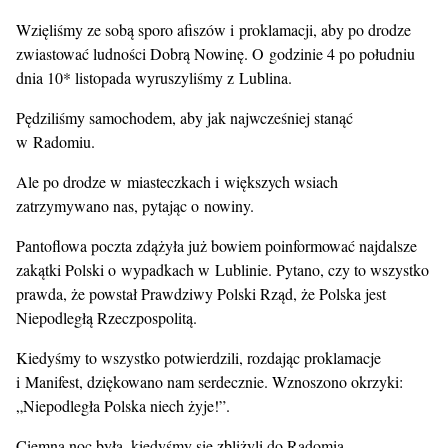
Wzięliśmy ze sobą sporo afiszów i proklamacji, aby po drodze
zwiastować ludności Dobrą Nowinę. O godzinie 4 po południu
dnia 10* listopada wyruszyliśmy z Lublina.
Pędziliśmy samochodem, aby jak najwcześniej stanąć
w Radomiu.
Ale po drodze w miasteczkach i większych wsiach
zatrzymywano nas, pytając o nowiny.
Pantoflowa poczta zdążyła już bowiem poinformować najdalsze
zakątki Polski o wypadkach w Lublinie. Pytano, czy to wszystko
prawda, że powstał Prawdziwy Polski Rząd, że Polska jest
Niepodległą Rzeczpospolitą.
Kiedyśmy to wszystko potwierdzili, rozdając proklamacje
i Manifest, dziękowano nam serdecznie. Wznoszono okrzyki:
„Niepodległa Polska niech żyje!”.
Ciemna noc była, kiedyśmy się zbliżyli do Radomia.