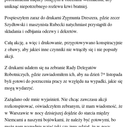
uniknąć niepotrzebnego rozlewu krwi bratniej.
Pospieszyłem zaraz do drukarni Zygmunta Dreszera, gdzie zecer
Szydłowski i maszynista Rubecki natychmiast przystąpili do
składania i odbijania odezwy i dekretów.
Całą akcję, a więc i drukowanie, przygotowywano konspiracyjnie
z obawy, aby jakieś inne czynniki nie wtrąciły się i nie popsuły
akcji.
Z drukarni udałem się na zebranie Rady Delegatów
Robotniczych, gdzie zawiadomiłem ich, aby na dzień 7* listopada
byli gotowi do porzucenia pracy ze względu na wypadki, jakie się
mogą wydarzyć.
Zażądano ode mnie wyjaśnień. Nie chcąc zawczasu akcji
rozkonspirować, oświadczyłem zebranym, iż mam wiadomość, że
w Warszawie w nocy dzisiejszej dojdzie do starcia między
Niemcami a naszymi bojówkami, że należy być gotowymi, bo
może nam wypadnie wziąć taki czy inny udział, że w nocy