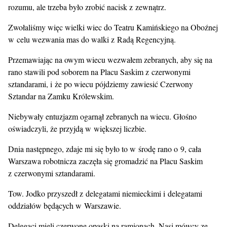
rozumu, ale trzeba było zrobić nacisk z zewnątrz.
Zwołaliśmy więc wielki wiec do Teatru Kamińskiego na Oboźnej
w celu wezwania mas do walki z Radą Regencyjną.
Przemawiając na owym wiecu wezwałem zebranych, aby się na
rano stawili pod soborem na Placu Saskim z czerwonymi
sztandarami, i że po wiecu pójdziemy zawiesić Czerwony
Sztandar na Zamku Królewskim.
Niebywały entuzjazm ogarnął zebranych na wiecu. Głośno
oświadczyli, że przyjdą w większej liczbie.
Dnia następnego, zdaje mi się było to w środę rano o 9, cała
Warszawa robotnicza zaczęła się gromadzić na Placu Saskim
z czerwonymi sztandarami.
Tow. Jodko przyszedł z delegatami niemieckimi i delegatami
oddziałów będących w Warszawie.
Delegaci mieli czerwone opaski na ramionach. Nasi mówcy ze