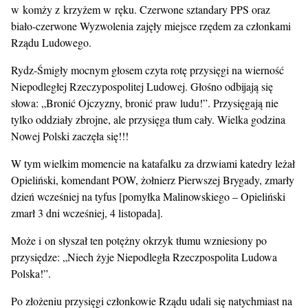
w komży z krzyżem w ręku. Czerwone sztandary PPS oraz
biało-czerwone Wyzwolenia zajęły miejsce rzędem za członkami
Rządu Ludowego.
Rydz-Śmigły mocnym głosem czyta rotę przysięgi na wierność
Niepodległej Rzeczypospolitej Ludowej. Głośno odbijają się
słowa: „Bronić Ojczyzny, bronić praw ludu!”. Przysięgają nie
tylko oddziały zbrojne, ale przysięga tłum cały. Wielka godzina
Nowej Polski zaczęła się!!!
W tym wielkim momencie na katafalku za drzwiami katedry leżał
Opieliński, komendant POW, żołnierz Pierwszej Brygady, zmarły
dzień wcześniej na tyfus [pomyłka Malinowskiego – Opieliński
zmarł 3 dni wcześniej, 4 listopada].
Może i on słyszał ten potężny okrzyk tłumu wzniesiony po
przysiędze: „Niech żyje Niepodległa Rzeczpospolita Ludowa
Polska!”.
Po złożeniu przysięgi członkowie Rządu udali się natychmiast na