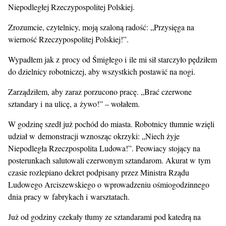
Niepodległej Rzeczypospolitej Polskiej.
Zrozumcie, czytelnicy, moją szaloną radość: „Przysięga na
wierność Rzeczypospolitej Polskiej!”.
Wypadłem jak z procy od Śmigłego i ile mi sił starczyło pędziłem
do dzielnicy robotniczej, aby wszystkich postawić na nogi.
Zarządziłem, aby zaraz porzucono pracę. „Brać czerwone
sztandary i na ulicę, a żywo!” – wołałem.
W godzinę szedł już pochód do miasta. Robotnicy tłumnie wzięli
udział w demonstracji wznosząc okrzyki: „Niech żyje
Niepodległa Rzeczpospolita Ludowa!”. Peowiacy stojący na
posterunkach salutowali czerwonym sztandarom. Akurat w tym
czasie rozlepiano dekret podpisany przez Ministra Rządu
Ludowego Arciszewskiego o wprowadzeniu ośmiogodzinnego
dnia pracy w fabrykach i warsztatach.
Już od godziny czekały tłumy ze sztandarami pod katedrą na