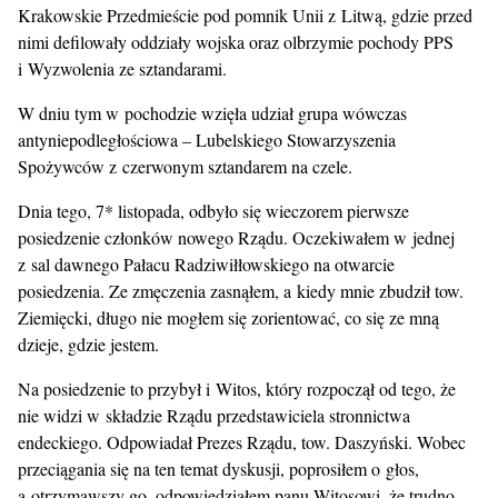
Krakowskie Przedmieście pod pomnik Unii z Litwą, gdzie przed
nimi defilowały oddziały wojska oraz olbrzymie pochody PPS
i Wyzwolenia ze sztandarami.
W dniu tym w pochodzie wzięła udział grupa wówczas
antyniepodległościowa – Lubelskiego Stowarzyszenia
Spożywców z czerwonym sztandarem na czele.
Dnia tego, 7* listopada, odbyło się wieczorem pierwsze
posiedzenie członków nowego Rządu. Oczekiwałem w jednej
z sal dawnego Pałacu Radziwiłłowskiego na otwarcie
posiedzenia. Ze zmęczenia zasnąłem, a kiedy mnie zbudził tow.
Ziemięcki, długo nie mogłem się zorientować, co się ze mną
dzieje, gdzie jestem.
Na posiedzenie to przybył i Witos, który rozpoczął od tego, że
nie widzi w składzie Rządu przedstawiciela stronnictwa
endeckiego. Odpowiadał Prezes Rządu, tow. Daszyński. Wobec
przeciągania się na ten temat dyskusji, poprosiłem o głos,
a otrzymawszy go, odpowiedziałem panu Witosowi, że trudno