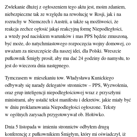
Zwlekanie dłużej z ogłoszeniem tego aktu jest, moim zdaniem,
niebezpieczne tak ze względu na rewolucję w Rosji, jak i na
rozruchy w Niemczech i Austrii, a także są możliwości, że
reakcja zechce ogłosić jakąś reakcyjną formę Niepodległości,
a wtedy pod naciskiem warunków i mas PPS będzie zmuszoną,
być może, do natychmiastowego rozpoczęcia wojny domowej, co
uważam za nieszczęście dla naszej idei, dla Polski. Wreszcie
pułkownik Śmigły prosił, aby mu dać 24 godziny do namysłu, to
jest do wieczora dnia następnego.
Tymczasem w mieszkaniu tow. Władysława Kunickiego
odbywały się narady delegatów stronnictw – PPS, Wyzwolenia,
oraz grup inteligencji niepodległościowej wraz z przyszłymi
ministrami, aby ustalić tekst manifestu i dekretów, jakie miały być
w dniu proklamowania Niepodległości ogłoszone. Teksty
w ogólnych zarysach przygotowywał ob. Hołówko.
Dnia 5 listopada w imieniu stronnictw odbyłem drugą
konferencję z pułkownikiem Śmigłym, który mi oświadczył, iż