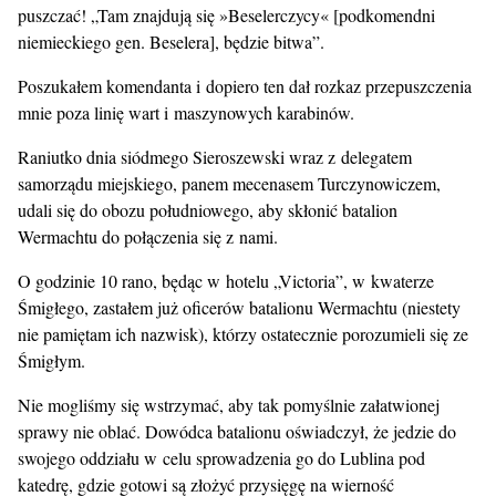
puszczać! „Tam znajdują się »Beselerczycy« [podkomendni
niemieckiego gen. Beselera], będzie bitwa”.
Poszukałem komendanta i dopiero ten dał rozkaz przepuszczenia
mnie poza linię wart i maszynowych karabinów.
Raniutko dnia siódmego Sieroszewski wraz z delegatem
samorządu miejskiego, panem mecenasem Turczynowiczem,
udali się do obozu południowego, aby skłonić batalion
Wermachtu do połączenia się z nami.
O godzinie 10 rano, będąc w hotelu „Victoria”, w kwaterze
Śmigłego, zastałem już oficerów batalionu Wermachtu (niestety
nie pamiętam ich nazwisk), którzy ostatecznie porozumieli się ze
Śmigłym.
Nie mogliśmy się wstrzymać, aby tak pomyślnie załatwionej
sprawy nie oblać. Dowódca batalionu oświadczył, że jedzie do
swojego oddziału w celu sprowadzenia go do Lublina pod
katedrę, gdzie gotowi są złożyć przysięgę na wierność