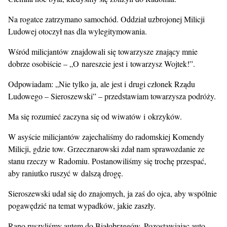
Na rogatce zatrzymano samochód. Oddział uzbrojonej Milicji
Ludowej otoczył nas dla wylegitymowania.
Wśród milicjantów znajdowali się towarzysze znający mnie
dobrze osobiście – „O nareszcie jest i towarzysz Wojtek!”.
Odpowiadam: „Nie tylko ja, ale jest i drugi członek Rządu
Ludowego – Sieroszewski” – przedstawiam towarzysza podróży.
Ma się rozumieć zaczyna się od wiwatów i okrzyków.
W asyście milicjantów zajechaliśmy do radomskiej Komendy
Milicji, gdzie tow. Grzecznarowski zdał nam sprawozdanie ze
stanu rzeczy w Radomiu. Postanowiliśmy się trochę przespać,
aby raniutko ruszyć w dalszą drogę.
Sieroszewski udał się do znajomych, ja zaś do ojca, aby wspólnie
pogawędzić na temat wypadków, jakie zaszły.
Rano ruszyliśmy autem do Białobrzegów. Pozostawiając auto