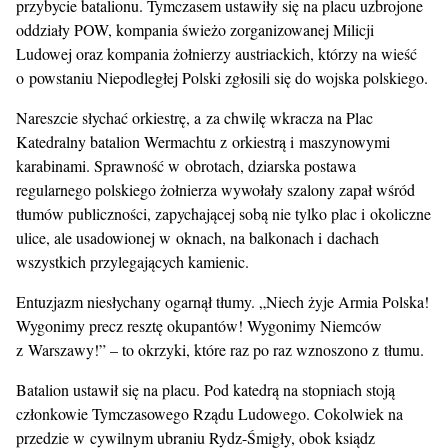
przybycie batalionu. Tymczasem ustawiły się na placu uzbrojone
oddziały POW, kompania świeżo zorganizowanej Milicji
Ludowej oraz kompania żołnierzy austriackich, którzy na wieść
o powstaniu Niepodległej Polski zgłosili się do wojska polskiego.
Nareszcie słychać orkiestrę, a za chwilę wkracza na Plac
Katedralny batalion Wermachtu z orkiestrą i maszynowymi
karabinami. Sprawność w obrotach, dziarska postawa
regularnego polskiego żołnierza wywołały szalony zapał wśród
tłumów publiczności, zapychającej sobą nie tylko plac i okoliczne
ulice, ale usadowionej w oknach, na balkonach i dachach
wszystkich przylegających kamienic.
Entuzjazm niesłychany ogarnął tłumy. „Niech żyje Armia Polska!
Wygonimy precz resztę okupantów! Wygonimy Niemców
z Warszawy!” – to okrzyki, które raz po raz wznoszono z tłumu.
Batalion ustawił się na placu. Pod katedrą na stopniach stoją
członkowie Tymczasowego Rządu Ludowego. Cokolwiek na
przedzie w cywilnym ubraniu Rydz-Śmigły, obok ksiądz