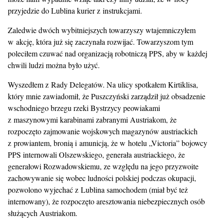
przyjedzie do Lublina kurier z instrukcjami.
Zaledwie dwóch wybitniejszych towarzyszy wtajemniczyłem
w akcję, która już się zaczynała rozwijać. Towarzyszom tym
poleciłem czuwać nad organizacją robotniczą PPS, aby w każdej
chwili ludzi można było użyć.
Wyszedłem z Rady Delegatów. Na ulicy spotkałem Kirtiklisa,
który mnie zawiadomił, że Puszczyński zarządził już obsadzenie
wschodniego brzegu rzeki Bystrzycy peowiakami
z maszynowymi karabinami zabranymi Austriakom, że
rozpoczęto zajmowanie wojskowych magazynów austriackich
z prowiantem, bronią i amunicją, że w hotelu „Victoria” bojowcy
PPS internowali Olszewskiego, generała austriackiego, że
generałowi Rozwadowskiemu, ze względu na jego przyzwoite
zachowywanie się wobec ludności polskiej podczas okupacji,
pozwolono wyjechać z Lublina samochodem (miał być też
internowany), że rozpoczęto aresztowania niebezpiecznych osób
służących Austriakom.