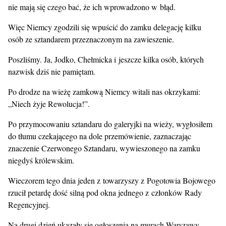
nie mają się czego bać, że ich wprowadzono w błąd.
Więc Niemcy zgodzili się wpuścić do zamku delegację kilku
osób ze sztandarem przeznaczonym na zawieszenie.
Poszliśmy. Ja, Jodko, Chełmicka i jeszcze kilka osób, których
nazwisk dziś nie pamiętam.
Po drodze na wieżę zamkową Niemcy witali nas okrzykami:
„Niech żyje Rewolucja!”.
Po przymocowaniu sztandaru do galeryjki na wieży, wygłosiłem
do tłumu czekającego na dole przemówienie, zaznaczając
znaczenie Czerwonego Sztandaru, wywieszonego na zamku
niegdyś królewskim.
Wieczorem tego dnia jeden z towarzyszy z Pogotowia Bojowego
rzucił petardę dość silną pod okna jednego z członków Rady
Regencyjnej.
Na drugi dzień ukazały się ogłoszenia na murach Warszawy