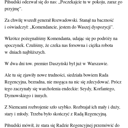
Piłsudski odezwał się do nas: „Poczekajcie tu w pokoju, zaraz go
przyjmę”.
Za chwilę wszedł generał Rozwadowski. Stanął na baczność
i oświadczył: „Komendancie, jestem do Waszej dyspozycji”.
Wkrótce pożegnaliśmy Komendanta, udając się po podróży na
spoczynek. Czuliśmy, że czeka nas forsowna i ciężka robota
w dniach najbliższych.
W dwa dni tow. premier Daszyński był już w Warszawie.
Ale tu się zjawiły nowe trudności, siedziała bowiem Rada
Regencyjna, bezradna, nie mogąca na nic się zdecydować. Prócz
tego zaczynały się warcholenia endeckie: Seydy, Korfantego,
Dymowskiego i innych.
Z Niemcami rozbrojenie szło szybko. Rozbrajał ich mały i duży,
stary i młody. Trzeba było skończyć z Radą Regencyjną.
Piłsudski mówił, że stara się Radzie Regencyjnej przemówić do