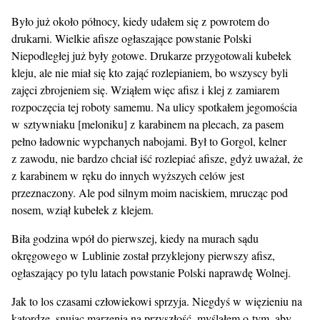
Było już około północy, kiedy udałem się z powrotem do
drukarni. Wielkie afisze ogłaszające powstanie Polski
Niepodległej już były gotowe. Drukarze przygotowali kubełek
kleju, ale nie miał się kto zająć rozlepianiem, bo wszyscy byli
zajęci zbrojeniem się. Wziąłem więc afisz i klej z zamiarem
rozpoczęcia tej roboty samemu. Na ulicy spotkałem jegomościa
w sztywniaku [meloniku] z karabinem na plecach, za pasem
pełno ładownic wypchanych nabojami. Był to Gorgol, kelner
z zawodu, nie bardzo chciał iść rozlepiać afisze, gdyż uważał, że
z karabinem w ręku do innych wyższych celów jest
przeznaczony. Ale pod silnym moim naciskiem, mrucząc pod
nosem, wziął kubełek z klejem.
Biła godzina wpół do pierwszej, kiedy na murach sądu
okręgowego w Lublinie został przyklejony pierwszy afisz,
ogłaszający po tylu latach powstanie Polski naprawdę Wolnej.
Jak to los czasami człowiekowi sprzyja. Niegdyś w więzieniu na
katordze, snując marzenia na przyszłość, myślałem o tym, aby