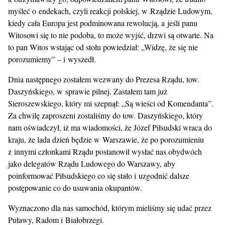
myśleć o endekach, czyli reakcji polskiej, w Rządzie Ludowym,
kiedy cała Europa jest podminowana rewolucją, a jeśli panu
Witosowi się to nie podoba, to może wyjść, drzwi są otwarte. Na
to pan Witos wstając od stołu powiedział: „Widzę, że się nie
porozumiemy” – i wyszedł.
Dnia następnego zostałem wezwany do Prezesa Rządu, tow.
Daszyńskiego, w sprawie pilnej. Zastałem tam już
Sieroszewskiego, który mi szepnął: „Są wieści od Komendanta”.
Za chwilę zaproszeni zostaliśmy do tow. Daszyńskiego, który
nam oświadczył, iż ma wiadomości, że Józef Piłsudski wraca do
kraju, że lada dzień będzie w Warszawie, że po porozumieniu
z innymi członkami Rządu postanowił wysłać nas obydwóch
jako delegatów Rządu Ludowego do Warszawy, aby
poinformować Piłsudskiego co się stało i uzgodnić dalsze
postępowanie co do usuwania okupantów.
Wyznaczono dla nas samochód, którym mieliśmy się udać przez
Puławy, Radom i Białobrzegi.