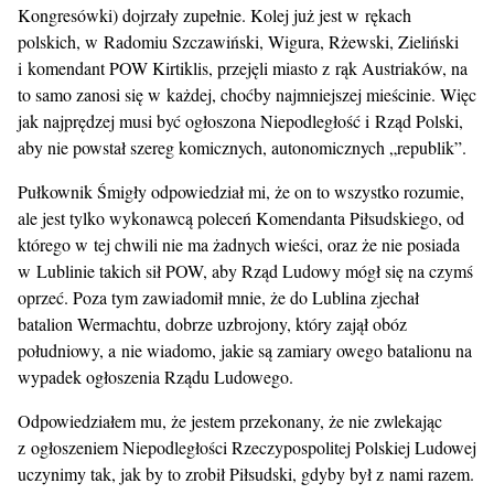
Kongresówki) dojrzały zupełnie. Kolej już jest w rękach
polskich, w Radomiu Szczawiński, Wigura, Rżewski, Zieliński
i komendant POW Kirtiklis, przejęli miasto z rąk Austriaków, na
to samo zanosi się w każdej, choćby najmniejszej mieścinie. Więc
jak najprędzej musi być ogłoszona Niepodległość i Rząd Polski,
aby nie powstał szereg komicznych, autonomicznych „republik”.
Pułkownik Śmigły odpowiedział mi, że on to wszystko rozumie,
ale jest tylko wykonawcą poleceń Komendanta Piłsudskiego, od
którego w tej chwili nie ma żadnych wieści, oraz że nie posiada
w Lublinie takich sił POW, aby Rząd Ludowy mógł się na czymś
oprzeć. Poza tym zawiadomił mnie, że do Lublina zjechał
batalion Wermachtu, dobrze uzbrojony, który zajął obóz
południowy, a nie wiadomo, jakie są zamiary owego batalionu na
wypadek ogłoszenia Rządu Ludowego.
Odpowiedziałem mu, że jestem przekonany, że nie zwlekając
z ogłoszeniem Niepodległości Rzeczypospolitej Polskiej Ludowej
uczynimy tak, jak by to zrobił Piłsudski, gdyby był z nami razem.