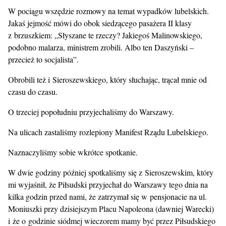
W pociągu wszędzie rozmowy na temat wypadków lubelskich.
Jakaś jejmość mówi do obok siedzącego pasażera II klasy
z brzuszkiem: „Słyszane te rzeczy? Jakiegoś Malinowskiego,
podobno malarza, ministrem zrobili. Albo ten Daszyński –
przecież to socjalista”.
Obrobili też i Sieroszewskiego, który słuchając, trącał mnie od
czasu do czasu.
O trzeciej popołudniu przyjechaliśmy do Warszawy.
Na ulicach zastaliśmy rozlepiony Manifest Rządu Lubelskiego.
Naznaczyliśmy sobie wkrótce spotkanie.
W dwie godziny później spotkaliśmy się z Sieroszewskim, który
mi wyjaśnił, że Piłsudski przyjechał do Warszawy tego dnia na
kilka godzin przed nami, że zatrzymał się w pensjonacie na ul.
Moniuszki przy dzisiejszym Placu Napoleona (dawniej Warecki)
i że o godzinie siódmej wieczorem mamy być przez Piłsudskiego