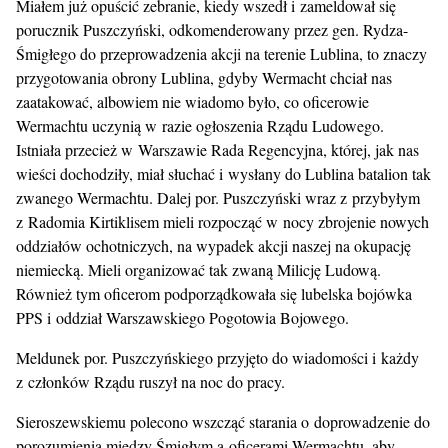
Miałem już opuścić zebranie, kiedy wszedł i zameldował się
porucznik Puszczyński, odkomenderowany przez gen. Rydza-
Śmigłego do przeprowadzenia akcji na terenie Lublina, to znaczy
przygotowania obrony Lublina, gdyby Wermacht chciał nas
zaatakować, albowiem nie wiadomo było, co oficerowie
Wermachtu uczynią w razie ogłoszenia Rządu Ludowego.
Istniała przecież w Warszawie Rada Regencyjna, której, jak nas
wieści dochodziły, miał słuchać i wysłany do Lublina batalion tak
zwanego Wermachtu. Dalej por. Puszczyński wraz z przybyłym
z Radomia Kirtiklisem mieli rozpocząć w nocy zbrojenie nowych
oddziałów ochotniczych, na wypadek akcji naszej na okupację
niemiecką. Mieli organizować tak zwaną Milicję Ludową.
Również tym oficerom podporządkowała się lubelska bojówka
PPS i oddział Warszawskiego Pogotowia Bojowego.
Meldunek por. Puszczyńskiego przyjęto do wiadomości i każdy
z członków Rządu ruszył na noc do pracy.
Sieroszewskiemu polecono wszcząć starania o doprowadzenie do
porozumienia między Śmigłym a oficerami Wermachtu, aby