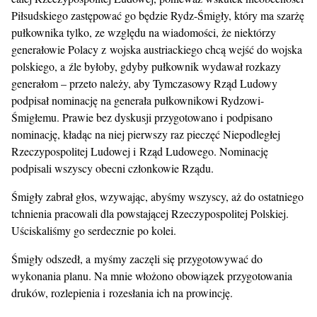
Piłsudskiego zastępować go będzie Rydz-Śmigły, który ma szarżę
pułkownika tylko, ze względu na wiadomości, że niektórzy
generałowie Polacy z wojska austriackiego chcą wejść do wojska
polskiego, a źle byłoby, gdyby pułkownik wydawał rozkazy
generałom – przeto należy, aby Tymczasowy Rząd Ludowy
podpisał nominację na generała pułkownikowi Rydzowi-
Śmigłemu. Prawie bez dyskusji przygotowano i podpisano
nominację, kładąc na niej pierwszy raz pieczęć Niepodległej
Rzeczypospolitej Ludowej i Rząd Ludowego. Nominację
podpisali wszyscy obecni członkowie Rządu.
Śmigły zabrał głos, wzywając, abyśmy wszyscy, aż do ostatniego
tchnienia pracowali dla powstającej Rzeczypospolitej Polskiej.
Uściskaliśmy go serdecznie po kolei.
Śmigły odszedł, a myśmy zaczęli się przygotowywać do
wykonania planu. Na mnie włożono obowiązek przygotowania
druków, rozlepienia i rozesłania ich na prowincję.