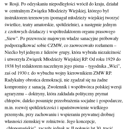
w Rosji. Po odzyskaniu niepodległości wrócił do kraju, działał
w centralnym Związku Młodzieży Wiejskiej, którego był
instruktorem terenowym (pomagał młodzieży wiejskiej tworzyć
świetlice, teatry amatorskie, spółdzielnie), a następnie jednym
z czołowych działaczy i współredaktorem organu prasowego
„Siew”. Po przewrocie majowym władze sanacyjne próbowały
podporządkować sobie CZMW, co zaowocowało rozłamem –
Niećko był jednym z liderów grupy, która wybrała niezależność
i utworzyła Związek Młodzieży Wiejskiej RP. Od roku 1929 do
1938 był redaktorem naczelnym jego pisma – tygodnika „Wici”,
zaś od 1930 r. do wybuchu wojny kierownikiem ZMW RP.
Radykalny obrońca demokracji, nie zgadzał się na żadne
kompromisy z sanacją. Zwolennik i współtwórca polskiej wersji
agraryzmu – doktryny, która zakładała polityczny prymat
chłopów, daleko posunięte przeobrażenia socjalne i gospodarcze,
m.in. rozwój spółdzielczości i upaństwowienie wielkiego
przemysłu, przy zachowaniu i wspieraniu prywatnej drobnej
własności ziemskiej w rolnictwie. Jego koncepcje,
„chłopomańskie”, zaczęły jednak w II połowie lat 30. tracić