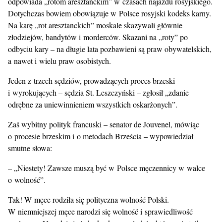
odpowiada „rotom aresztanckim” w czasach najazdu rosyjskiego.
Dotychczas bowiem obowiązuje w Polsce rosyjski kodeks karny.
Na karę „rot aresztanckich” moskale skazywali głównie
złodziejów, bandytów i morderców. Skazani na „roty” po
odbyciu kary – na długie lata pozbawieni są praw obywatelskich,
a nawet i wielu praw osobistych.
Jeden z trzech sędziów, prowadzących proces brzeski
i wyrokujących – sędzia St. Leszczyński – zgłosił „zdanie
odrębne za uniewinnieniem wszystkich oskarżonych”.
Zaś wybitny polityk francuski – senator de Jouvenel, mówiąc
o procesie brzeskim i o metodach Brześcia – wypowiedział
smutne słowa:
– „Niestety! Zawsze muszą być w Polsce męczennicy w walce
o wolność”.
Tak! W męce rodziła się polityczna wolność Polski.
W niemniejszej męce narodzi się wolność i sprawiedliwość