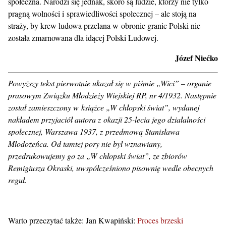
społeczna. Narodzi się jednak, skoro są ludzie, którzy nie tylko
pragną wolności i sprawiedliwości społecznej – ale stoją na
straży, by krew ludowa przelana w obronie granic Polski nie
została zmarnowana dla idącej Polski Ludowej.
Józef Niećko
Powyższy tekst pierwotnie ukazał się w piśmie „Wici” – organie
prasowym Związku Młodzieży Wiejskiej RP, nr 4/1932. Następnie
został zamieszczony w książce „W chłopski świat”, wydanej
nakładem przyjaciół autora z okazji 25-lecia jego działalności
społecznej, Warszawa 1937, z przedmową Stanisława
Młodożeńca. Od tamtej pory nie był wznawiany,
przedrukowujemy go za „W chłopski świat”, ze zbiorów
Remigiusza Okraski, uwspółcześniono pisownię wedle obecnych
reguł.
Warto przeczytać także: Jan Kwapiński:
Proces brzeski