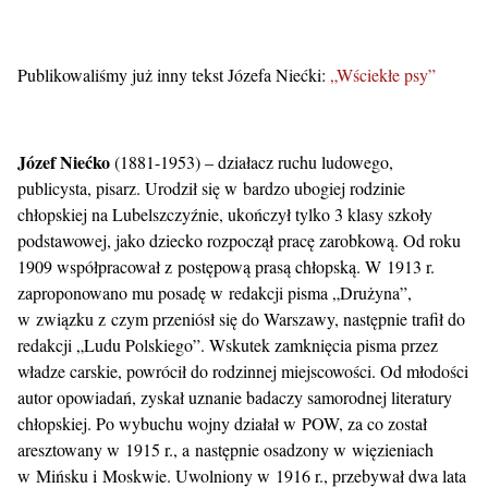
Publikowaliśmy już inny tekst Józefa Niećki:
„Wściekłe psy”
Józef Niećko
(1881-1953) – działacz ruchu ludowego,
publicysta, pisarz. Urodził się w bardzo ubogiej rodzinie
chłopskiej na Lubelszczyźnie, ukończył tylko 3 klasy szkoły
podstawowej, jako dziecko rozpoczął pracę zarobkową. Od roku
1909 współpracował z postępową prasą chłopską. W 1913 r.
zaproponowano mu posadę w redakcji pisma „Drużyna”,
w związku z czym przeniósł się do Warszawy, następnie trafił do
redakcji „Ludu Polskiego”. Wskutek zamknięcia pisma przez
władze carskie, powrócił do rodzinnej miejscowości. Od młodości
autor opowiadań, zyskał uznanie badaczy samorodnej literatury
chłopskiej. Po wybuchu wojny działał w POW, za co został
aresztowany w 1915 r., a następnie osadzony w więzieniach
w Mińsku i Moskwie. Uwolniony w 1916 r., przebywał dwa lata