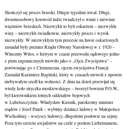
Skończył się proces brzeski. Długie tygodnie trwał. Długi,
dwustuosobowy korowód ludzi świadczył o winie i niewinie
więźniów brzeskich. Niezwykli to byli oskarżeni – niezwykłe
winy – niezwykli świadkowie, niezwykły proces i wyrok
niezwykły. W niezwykłym tym procesie na ławie oskarżonych
zasiadał były premier Rządu Obrony Narodowej w r. 1920 –
Wincenty Witos, o którym w czasie przewodu sądowego jedno
z pism zagranicznych mówiło jako o „Ojcu Zwycięstwa” –
porównując go z Clemenceau, ojcem zwycięstwa Francji.
Zasiadał Kazimierz Bagiński, który w czasach niewoli z uporem
niebywałym szedł ku wolności. Z dnia na dzień przewijał się
wtedy koło stryczka moskiewskiego – tworzył bowiem P.O.W.,
był kierównikiem lotnych oddziałów bojowych
w Lubelszczyźnie. Władysław Kiernik, parokrotny minister
rządów i Józef Putek – wybitny działacz ludowy w Małopolsce
Wschodniej – wszyscy ludowcy, długoletni posłowie na sejmy.
Poza tym sześciu socjalistów na czele z posłem Liebermanem,