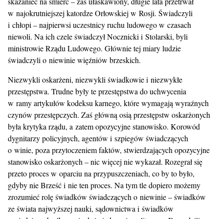
skazaniec na śmierć – zaś ułaskawiony, długie lata przetrwał
w najokrutniejszej katordze Orłowskiej w Rosji. Świadczyli
i chłopi – najpierwsi uczestnicy ruchu ludowego w czasach
niewoli. Na ich czele świadczył Nocznicki i Stolarski, byli
ministrowie Rządu Ludowego. Głównie tej miary ludzie
świadczyli o niewinie więźniów brzeskich.
Niezwykli oskarżeni, niezwykli świadkowie i niezwykłe
przestępstwa. Trudne były te przestępstwa do uchwycenia
w ramy artykułów kodeksu karnego, które wymagają wyraźnych
czynów przestępczych. Zaś główną osią przestępstw oskarżonych
była krytyka rządu, a zatem opozycyjne stanowisko. Korowód
dygnitarzy policyjnych, agentów i szpiegów świadczących
o winie, poza przytoczeniem faktów, stwierdzających opozycyjne
stanowisko oskarżonych – nic więcej nie wykazał. Rozegrał się
przeto proces w oparciu na przypuszczeniach, co by to było,
gdyby nie Brześć i nie ten proces. Na tym tle dopiero możemy
zrozumieć rolę świadków świadczących o niewinie – świadków
ze świata najwyższej nauki, sądownictwa i świadków