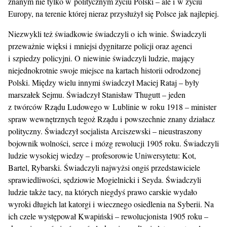
znanym nie tylko w politycznym życiu Polski – ale i w życiu
Europy, na terenie której nieraz przysłużył się Polsce jak najlepiej.
Niezwykli też świadkowie świadczyli o ich winie. Świadczyli
przeważnie więksi i mniejsi dygnitarze policji oraz agenci
i szpiedzy policyjni. O niewinie świadczyli ludzie, mający
niejednokrotnie swoje miejsce na kartach historii odrodzonej
Polski. Między wielu innymi świadczył Maciej Rataj – były
marszałek Sejmu. Świadczył Stanisław Thugutt – jeden
z twórców Rządu Ludowego w Lublinie w roku 1918 – minister
spraw wewnętrznych tegoż Rządu i powszechnie znany działacz
polityczny. Świadczył socjalista Arciszewski – nieustraszony
bojownik wolności, serce i mózg rewolucji 1905 roku. Świadczyli
ludzie wysokiej wiedzy – profesorowie Uniwersytetu: Kot,
Bartel, Rybarski. Świadczyli najwyżsi ongiś przedstawiciele
sprawiedliwości, sędziowie Mogielnicki i Seyda. Świadczyli
ludzie także tacy, na których niegdyś prawo carskie wydało
wyroki długich lat katorgi i wiecznego osiedlenia na Syberii. Na
ich czele występował Kwapiński – rewolucjonista 1905 roku –