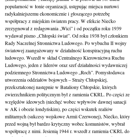
popularność w łonie organizacji, ustępując miejsca nurtowi
radykalniejszemu ekonomicznie i głoszącego potrzebę
współpracy z miejskim światem pracy. W efekcie Niećko
zrezygnował z redagowania „Wici” i od początku roku 1939
wydawał pismo „Chłopski świat”. Od roku 1938 był członkiem
Rady Naczelnej Stronnictwa Ludowego. Po wybuchu II wojny
światowej zaangażowany w działalność konspiracyjną ruchu
ludowego. Wszedł w skład Centralnego Kierownictwa Ruchu
Ludowego, jeden z liderów oraz szef działalności wydawniczej
podziemnego Stronnictwa Ludowego „Roch”. Pomysłodawca
utworzenia oddziałów bojowych – Straży Chłopskiej,
przekształconej następnie w Bataliony Chłopskie, których
zwierzchnikiem politycznym był z ramienia CKRL. Po części ze
względów ideowych (niechęć wobec wpływów dawnej sanacji
w AK i obozie londyńskim), po części wskutek realiów
militarnych (sukcesy wojskowe Armii Czerwonej), Niećko, który
przed wojną był bardzo krytyczny wobec komunistów, wybrał
współpracę z nimi. Jesienią 1944 r. wszedł z ramienia CKRL do