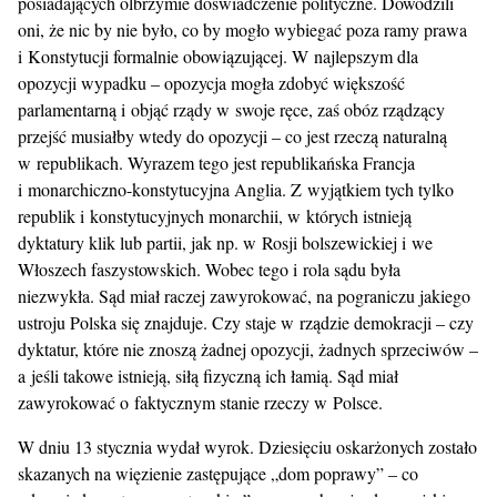
posiadających olbrzymie doświadczenie polityczne. Dowodzili
oni, że nic by nie było, co by mogło wybiegać poza ramy prawa
i Konstytucji formalnie obowiązującej. W najlepszym dla
opozycji wypadku – opozycja mogła zdobyć większość
parlamentarną i objąć rządy w swoje ręce, zaś obóz rządzący
przejść musiałby wtedy do opozycji – co jest rzeczą naturalną
w republikach. Wyrazem tego jest republikańska Francja
i monarchiczno-konstytucyjna Anglia. Z wyjątkiem tych tylko
republik i konstytucyjnych monarchii, w których istnieją
dyktatury klik lub partii, jak np. w Rosji bolszewickiej i we
Włoszech faszystowskich. Wobec tego i rola sądu była
niezwykła. Sąd miał raczej zawyrokować, na pograniczu jakiego
ustroju Polska się znajduje. Czy staje w rządzie demokracji – czy
dyktatur, które nie znoszą żadnej opozycji, żadnych sprzeciwów –
a jeśli takowe istnieją, siłą fizyczną ich łamią. Sąd miał
zawyrokować o faktycznym stanie rzeczy w Polsce.
W dniu 13 stycznia wydał wyrok. Dziesięciu oskarżonych zostało
skazanych na więzienie zastępujące „dom poprawy” – co