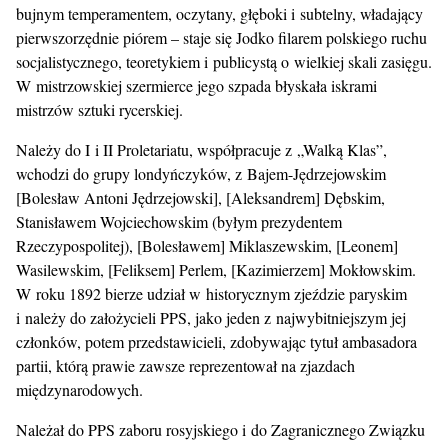
bujnym temperamentem, oczytany, głęboki i subtelny, władający
pierwszorzędnie piórem – staje się Jodko filarem polskiego ruchu
socjalistycznego, teoretykiem i publicystą o wielkiej skali zasięgu.
W mistrzowskiej szermierce jego szpada błyskała iskrami
mistrzów sztuki rycerskiej.
Należy do I i II Proletariatu, współpracuje z „Walką Klas”,
wchodzi do grupy londyńczyków, z Bajem-Jędrzejowskim
[Bolesław Antoni Jędrzejowski], [Aleksandrem] Dębskim,
Stanisławem Wojciechowskim (byłym prezydentem
Rzeczypospolitej), [Bolesławem] Miklaszewskim, [Leonem]
Wasilewskim, [Feliksem] Perlem, [Kazimierzem] Mokłowskim.
W roku 1892 bierze udział w historycznym zjeździe paryskim
i należy do założycieli PPS, jako jeden z najwybitniejszym jej
członków, potem przedstawicieli, zdobywając tytuł ambasadora
partii, którą prawie zawsze reprezentował na zjazdach
międzynarodowych.
Należał do PPS zaboru rosyjskiego i do Zagranicznego Związku