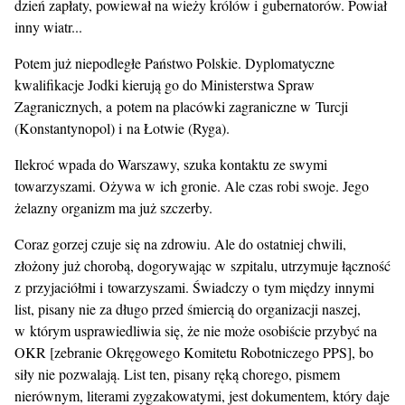
dzień zapłaty, powiewał na wieży królów i gubernatorów. Powiał
inny wiatr...
Potem już niepodległe Państwo Polskie. Dyplomatyczne
kwalifikacje Jodki kierują go do Ministerstwa Spraw
Zagranicznych, a potem na placówki zagraniczne w Turcji
(Konstantynopol) i na Łotwie (Ryga).
Ilekroć wpada do Warszawy, szuka kontaktu ze swymi
towarzyszami. Ożywa w ich gronie. Ale czas robi swoje. Jego
żelazny organizm ma już szczerby.
Coraz gorzej czuje się na zdrowiu. Ale do ostatniej chwili,
złożony już chorobą, dogorywając w szpitalu, utrzymuje łączność
z przyjaciółmi i towarzyszami. Świadczy o tym między innymi
list, pisany nie za długo przed śmiercią do organizacji naszej,
w którym usprawiedliwia się, że nie może osobiście przybyć na
OKR [zebranie Okręgowego Komitetu Robotniczego PPS], bo
siły nie pozwalają. List ten, pisany ręką chorego, pismem
nierównym, literami zygzakowatymi, jest dokumentem, który daje