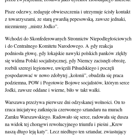
Pisze odezwy, redaguje obwieszczenia i utrzymuje ścisły kontakt
z towarzyszami, ze starą gwardią pepesowską, zawsze jednaki,
niezmienny „mistrz Jodko”.
Wchodzi do Skonfederowanych Stronnictw Niepodległościowych
i do Centralnego Komitetu Narodowego. A gdy reakcja
podniosła głowę, gdy lokajskie nawyki polskich panków zlękły
się widma Polski socjalistycznej, gdy Niemcy zacisnęli obrożę,
rozbili szeregi legionowe, uwięzili Piłsudskiego i poczęli
gospodarować w nowo zdobytej „kolonii”, obudziła się praca
podziemna, POW i Pogotowie Bojowe socjalistów, którym serce
Jodki, zawsze oddane i wierne, biło w takt walki.
Warszawa przeżywa pierwsze dni odzyskanej wolności. On to
rzuca inicjatywę zatknięcia czerwonego sztandaru na murach
Zamku Warszawskiego. Radowało się serce, radowała się dusza
na widok tej chorągwi rewolucyjnego triumfu i pieśni „Krew
naszą długo leją katy”. Lecz niedługo ten sztandar, zwiastujący