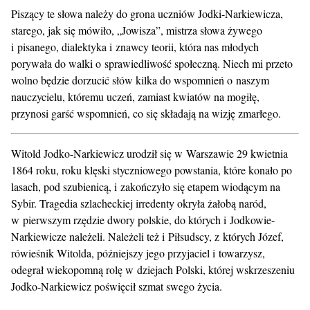
Piszący te słowa należy do grona uczniów Jodki-Narkiewicza,
starego, jak się mówiło, „Jowisza”, mistrza słowa żywego
i pisanego, dialektyka i znawcy teorii, która nas młodych
porywała do walki o sprawiedliwość społeczną. Niech mi przeto
wolno będzie dorzucić słów kilka do wspomnień o naszym
nauczycielu, któremu uczeń, zamiast kwiatów na mogiłę,
przynosi garść wspomnień, co się składają na wizję zmarłego.
Witold Jodko-Narkiewicz urodził się w Warszawie 29 kwietnia
1864 roku, roku klęski styczniowego powstania, które konało po
lasach, pod szubienicą, i zakończyło się etapem wiodącym na
Sybir. Tragedia szlacheckiej irredenty okryła żałobą naród,
w pierwszym rzędzie dwory polskie, do których i Jodkowie-
Narkiewicze należeli. Należeli też i Piłsudscy, z których Józef,
rówieśnik Witolda, późniejszy jego przyjaciel i towarzysz,
odegrał wiekopomną rolę w dziejach Polski, której wskrzeszeniu
Jodko-Narkiewicz poświęcił szmat swego życia.