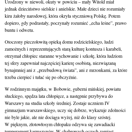
Urodzony w niewoli, okuty w powiciu – mały Witold miał
jednak dzieciństwo sielskie i anielskie. Małe dzieci nie rozumiały
kiru żałoby narodowej, która okryła styczniową Polskę. Potem
dopiero, gdy podrastały, poczynały rozumieć „echa leśne”, prawo
buntu i odwetu.
Otoczony pieczołowitą opieką domu rodzicielskiego, ludzi
zamożnych i reprezentujących starą kulturę kontusza i karabeli,
otrzymał chłopiec staranne wychowanie i szkołę, która ludziom
tej sfery zapewniał najczęściej karierę osobistą, niezwiązaną
bynajmniej ani z „przebudową świata”, ani z mrzonkami, za które
trzeba cierpieć i tułać się po obczyźnie.
W rodzinnym majątku, w Bobowie, guberni mińskiej, powiatu
słuckiego, spędza lata chłopięce, a następnie przybywa do
Warszawy na studia szkoły średniej. Zostaje uczniem IV
gimnazjum warszawskiego, uczy się dobrze, wykazuje zdolności
nie byle jakie, ale nie dociąga wyżej, niż do klasy szóstej.
W pięknym, złotowłosym chłopaku odzywa się zawadiacki
temperament karmazynów. W chabrowych oczach zamiast