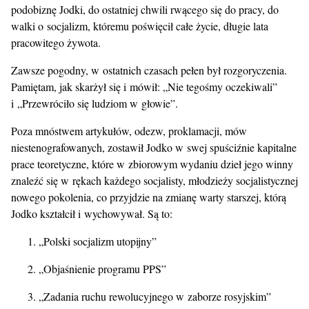
podobiznę Jodki, do ostatniej chwili rwącego się do pracy, do
walki o socjalizm, któremu poświęcił całe życie, długie lata
pracowitego żywota.
Zawsze pogodny, w ostatnich czasach pełen był rozgoryczenia.
Pamiętam, jak skarżył się i mówił: „Nie tegośmy oczekiwali”
i „Przewróciło się ludziom w głowie”.
Poza mnóstwem artykułów, odezw, proklamacji, mów
niestenografowanych, zostawił Jodko w swej spuściźnie kapitalne
prace teoretyczne, które w zbiorowym wydaniu dzieł jego winny
znaleźć się w rękach każdego socjalisty, młodzieży socjalistycznej
nowego pokolenia, co przyjdzie na zmianę warty starszej, którą
Jodko kształcił i wychowywał. Są to:
„Polski socjalizm utopijny”
„Objaśnienie programu PPS”
„Zadania ruchu rewolucyjnego w zaborze rosyjskim”