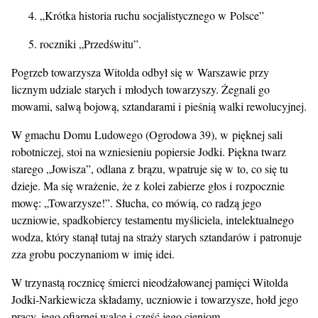
„Krótka historia ruchu socjalistycznego w Polsce”
roczniki „Przedświtu”.
Pogrzeb towarzysza Witolda odbył się w Warszawie przy
licznym udziale starych i młodych towarzyszy. Żegnali go
mowami, salwą bojową, sztandarami i pieśnią walki rewolucyjnej.
W gmachu Domu Ludowego (Ogrodowa 39), w pięknej sali
robotniczej, stoi na wzniesieniu popiersie Jodki. Piękna twarz
starego „Jowisza”, odlana z brązu, wpatruje się w to, co się tu
dzieje. Ma się wrażenie, że z kolei zabierze głos i rozpocznie
mowę: „Towarzysze!”. Słucha, co mówią, co radzą jego
uczniowie, spadkobiercy testamentu myśliciela, intelektualnego
wodza, który stanął tutaj na straży starych sztandarów i patronuje
zza grobu poczynaniom w imię idei.
W trzynastą rocznicę śmierci nieodżałowanej pamięci Witolda
Jodki-Narkiewicza składamy, uczniowie i towarzysze, hołd jego
pracy, jego ofiarnej walce i cześć jego cieniom.