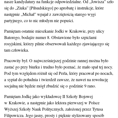
nasze kandydatury na funkcje odpowiedzialne. Od „Jowisza” szło
się do „Ziuka” [Piłsudskiego] po aprobatę i instrukcje, które
następnie „Michał” wpajał z zawziętością starego wygi
partyjnego, co to nic młodym nie popuści.
Pamiętam ostatnie mieszkanie Jodki w Krakowie, przy ulicy
Batorego, bodajże numer 8. Obstawione było szpiclami
rosyjskimi, którzy pilnie obserwowali każdego zjawiającego się
tam człowieka.
Pracowity był. O najwcześniejszej godzinie rannej można było
zastać go przy biurku i trudno było poznać, że mało spał tej nocy.
Pod tym względem różnił się od Perla, który pracował po nocach,
a sypiał do południa i twierdził zawsze, że nawet na rewolucję
socjalną nie będzie mógł zbudzić się o godzinie 9 rano.
Pamiętam Jodkę jako wykładowcę II Szkoły Bojowej
w Krakowie, a następnie jako lektora pierwszej w Polsce
Wyższej Szkoły Nauk Politycznych, założonej przez Tytusa
Filipowicza. Jego jasny, prosty i pięknie stylizowany sposób