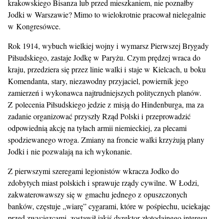
krakowskiego Bisanza lub przed mieszkaniem, nie poznałby
Jodki w Warszawie? Mimo to wielokrotnie pracował nielegalnie
w Kongresówce.
Rok 1914, wybuch wielkiej wojny i wymarsz Pierwszej Brygady
Piłsudskiego, zastaje Jodkę w Paryżu. Czym prędzej wraca do
kraju, przedziera się przez linie walki i staje w Kielcach, u boku
Komendanta, stary, niezawodny przyjaciel, powiernik jego
zamierzeń i wykonawca najtrudniejszych politycznych planów.
Z polecenia Piłsudskiego jedzie z misją do Hindenburga, ma za
zadanie organizować przyszły Rząd Polski i przeprowadzić
odpowiednią akcję na tyłach armii niemieckiej, za plecami
spodziewanego wroga. Zmiany na froncie walki krzyżują plany
Jodki i nie pozwalają na ich wykonanie.
Z pierwszymi szeregami legionistów wkracza Jodko do
zdobytych miast polskich i sprawuje rządy cywilne. W Łodzi,
zakwaterowawszy się w gmachu jednego z opuszczonych
banków, częstuje „wiarę” cygarami, które w pośpiechu, uciekając
przed zwycięzcami, zostawił jakiś dyrektor złotodajnego interesu.