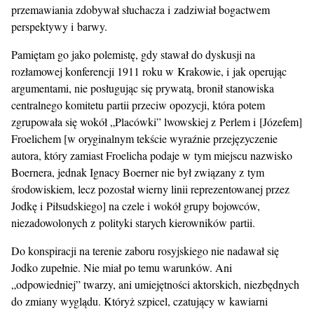
przemawiania zdobywał słuchacza i zadziwiał bogactwem
perspektywy i barwy.
Pamiętam go jako polemistę, gdy stawał do dyskusji na
rozłamowej konferencji 1911 roku w Krakowie, i jak operując
argumentami, nie posługując się prywatą, bronił stanowiska
centralnego komitetu partii przeciw opozycji, która potem
zgrupowała się wokół „Placówki” lwowskiej z Perlem i [Józefem]
Froelichem [w oryginalnym tekście wyraźnie przejęzyczenie
autora, który zamiast Froelicha podaje w tym miejscu nazwisko
Boernera, jednak Ignacy Boerner nie był związany z tym
środowiskiem, lecz pozostał wierny linii reprezentowanej przez
Jodkę i Piłsudskiego] na czele i wokół grupy bojowców,
niezadowolonych z polityki starych kierowników partii.
Do konspiracji na terenie zaboru rosyjskiego nie nadawał się
Jodko zupełnie. Nie miał po temu warunków. Ani
„odpowiedniej” twarzy, ani umiejętności aktorskich, niezbędnych
do zmiany wyglądu. Któryż szpicel, czatujący w kawiarni