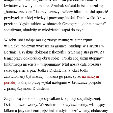
kwiatów zakwitły płomienie. Sztubak-szóstoklasista okazał się
„buntowszczikiem” i otrzymawszy „wilczy bilet”, musiał opuścić
przybytek carskiej wiedzy i prawomyślności. Duch walki, krew
przelana, klęska zaklęta w obrazach Grottgera i „dobra nowina”
socjalizmu, obudziły w młodzieńcu zapał do czynu.
W roku 1883 udaje mu się złożyć maturę w gimnazjum
w Słucku, po czym wyrusza za granicę. Studiuje w Paryżu i w
Berlinie. Uzyskuje doktorat z filozofii i tytuł magistra praw. Za
temat pracy doktorskiej obrał sobie „Polski socjalizm utopijny”
[informacja nieścisła – wspomniany tytuł nosiła cała broszura
składająca się z prac Jodki i Dicksteina, a tekst Jodki
zatytułowany był inaczej – można go przeczytać
na naszym
portalu
], którą to pracę wydał następnie w broszurze pospołu
z pracą Szymona Dicksteina.
Za granicą Jodko oddaje się całkowicie pracy socjalistycznej.
Działa, pisze, tworzy. Wszechstronnie wykształcony, władający
kilkoma językami europejskimi, erudyta niezrównany, obdarzony