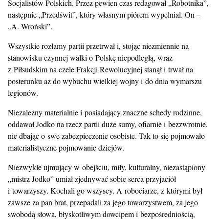
Socjalistów Polskich. Przez pewien czas redagował „Robotnika”,
następnie „Przedświt”, który własnym piórem wypełniał. On –
„A. Wroński”.
Wszystkie rozłamy partii przetrwał i, stojąc niezmiennie na
stanowisku czynnej walki o Polskę niepodległą, wraz
z Piłsudskim na czele Frakcji Rewolucyjnej stanął i trwał na
posterunku aż do wybuchu wielkiej wojny i do dnia wymarszu
legionów.
Niezależny materialnie i posiadający znaczne schedy rodzinne,
oddawał Jodko na rzecz partii duże sumy, ofiarnie i bezzwrotnie,
nie dbając o swe zabezpieczenie osobiste. Tak to się pojmowało
materialistyczne pojmowanie dziejów.
Niezwykle ujmujący w obejściu, miły, kulturalny, niezastąpiony
„mistrz Jodko” umiał zjednywać sobie serca przyjaciół
i towarzyszy. Kochali go wszyscy. A robociarze, z którymi był
zawsze za pan brat, przepadali za jego towarzystwem, za jego
swobodą słowa, błyskotliwym dowcipem i bezpośredniością,