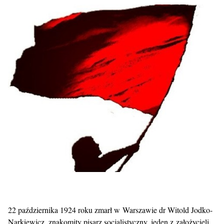
22 października 1924 roku zmarł w Warszawie dr Witold Jodko-
Narkiewicz, znakomity pisarz socjalistyczny, jeden z założycieli