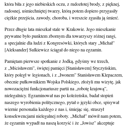
która biła z jego niebieskich oczu, z rudozłotej brody, z pięknej,
radosnej, uśmiechniętej twarzy, którą potem dopiero przygasiły
ciężkie przejścia, zawody, choroba, i wreszcie zgasiła ją śmierć.
Przez długie lata mieszkał stale w Krakowie. Jego mieszkanie
prywatne było punktem zbornym dla towarzyszy różnej rangi,
a specjalnie dla ludzi z Kongresówki, których stary „Michał”
[Aleksander] Sulkiewicz ściągał do niego na egzamin.
Pamiętam pierwsze spotkanie z Jodką, gdyśmy we trzech,
z „Mścisławem”, świętej pamięci [Stanisławem] Styczyńskim,
który poległ w legionach, i z „Iwonem” Stanisławem Klepaczem,
obecnie pułkownikiem Wojska Polskiego, złożyli mu wizytę, jak
nowozaciężni funkcjonariusze partii na „robotę krajową”,
nielegalnicy. Egzaminował nas po koleżeńsku, badał stopień
naszego wyrobienia politycznego, pytał o języki obce, spisywał
wiernie personalia każdego z nas i, śmiejąc się, straszył
konsekwencjami nielegalnej roboty. „Michał” mówił nam potem,
że egzamin wypadł na naszą korzyść i że „Jowisz” akceptuje