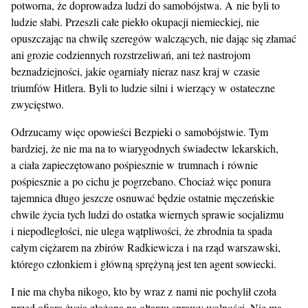
potworna, że doprowadza ludzi do samobójstwa. A nie byli to
ludzie słabi. Przeszli całe piekło okupacji niemieckiej, nie
opuszczając na chwilę szeregów walczących, nie dając się złamać
ani grozie codziennych rozstrzeliwań, ani też nastrojom
beznadziejności, jakie ogarniały nieraz nasz kraj w czasie
triumfów Hitlera. Byli to ludzie silni i wierzący w ostateczne
zwycięstwo.
Odrzucamy więc opowieści Bezpieki o samobójstwie. Tym
bardziej, że nie ma na to wiarygodnych świadectw lekarskich,
a ciała zapieczętowano pośpiesznie w trumnach i równie
pośpiesznie a po cichu je pogrzebano. Chociaż więc ponura
tajemnica długo jeszcze osnuwać będzie ostatnie męczeńskie
chwile życia tych ludzi do ostatka wiernych sprawie socjalizmu
i niepodległości, nie ulega wątpliwości, że zbrodnia ta spada
całym ciężarem na zbirów Radkiewicza i na rząd warszawski,
którego członkiem i główną sprężyną jest ten agent sowiecki.
I nie ma chyba nikogo, kto by wraz z nami nie pochylił czoła
przed ofiarą życia złożoną na ołtarzu sprawy wolności. Nie ma