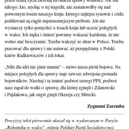
nikogo, kto, myśląc o tej tragedii, nie zastanowiłby się nad
potwornym losem naszego kraju, którego najlepsi synowie i córki
poddawani są ciągle najstraszniejszym próbom. Ale nie
wystarczy tylko pomyśleć o losach kraju lub uczcić poległych
w walce. Ich męka i śmierć powinny wskazać każdemu, że nie
wolno stać bezczynnie. Trzeba walczyć ze złem w Polsce. Trzeba
pracować dla sprawy i nie ustawać, aż przepędzimy z Polski
katów Radkiewiczów i ich lokai.
„Nikt dla idei nie ginie marnie” – mówi nasza pieśń bojowa. Na
miejsce poległych dla sprawy staje zawsze zdwojona gromada
bojowników. Niechaj i ta śmierć podwoi szeregi PPS, podwoi
nasz zapał do walki o sprawę, dla której zginęli i Zdanowski
i Pajdakowa, jak ongiś ginęli Okrzeja czy Mirecki.
Zygmunt Zaremba
Powyższy tekst pierwotnie ukazał się w wydawanym w Paryżu
„Robotniku w walce”, piśmie Polskiej Partii Socjalistycznej,