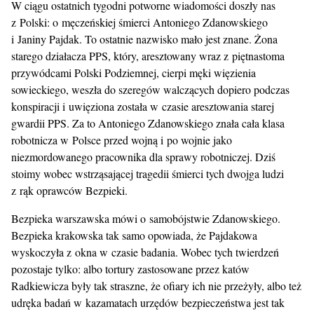
W ciągu ostatnich tygodni potworne wiadomości doszły nas
z Polski: o męczeńskiej śmierci Antoniego Zdanowskiego
i Janiny Pajdak. To ostatnie nazwisko mało jest znane. Żona
starego działacza PPS, który, aresztowany wraz z piętnastoma
przywódcami Polski Podziemnej, cierpi męki więzienia
sowieckiego, weszła do szeregów walczących dopiero podczas
konspiracji i uwięziona została w czasie aresztowania starej
gwardii PPS. Za to Antoniego Zdanowskiego znała cała klasa
robotnicza w Polsce przed wojną i po wojnie jako
niezmordowanego pracownika dla sprawy robotniczej. Dziś
stoimy wobec wstrząsającej tragedii śmierci tych dwojga ludzi
z rąk oprawców Bezpieki.
Bezpieka warszawska mówi o samobójstwie Zdanowskiego.
Bezpieka krakowska tak samo opowiada, że Pajdakowa
wyskoczyła z okna w czasie badania. Wobec tych twierdzeń
pozostaje tylko: albo tortury zastosowane przez katów
Radkiewicza były tak straszne, że ofiary ich nie przeżyły, albo też
udręka badań w kazamatach urzędów bezpieczeństwa jest tak