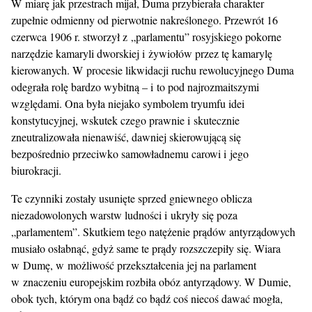
W miarę jak przestrach mijał, Duma przybierała charakter
zupełnie odmienny od pierwotnie nakreślonego. Przewrót 16
czerwca 1906 r. stworzył z „parlamentu” rosyjskiego pokorne
narzędzie kamaryli dworskiej i żywiołów przez tę kamarylę
kierowanych. W procesie likwidacji ruchu rewolucyjnego Duma
odegrała rolę bardzo wybitną – i to pod najrozmaitszymi
względami. Ona była niejako symbolem tryumfu idei
konstytucyjnej, wskutek czego prawnie i skutecznie
zneutralizowała nienawiść, dawniej skierowującą się
bezpośrednio przeciwko samowładnemu carowi i jego
biurokracji.
Te czynniki zostały usunięte sprzed gniewnego oblicza
niezadowolonych warstw ludności i ukryły się poza
„parlamentem”. Skutkiem tego natężenie prądów antyrządowych
musiało osłabnąć, gdyż same te prądy rozszczepiły się. Wiara
w Dumę, w możliwość przekształcenia jej na parlament
w znaczeniu europejskim rozbiła obóz antyrządowy. W Dumie,
obok tych, którym ona bądź co bądź coś niecoś dawać mogła,