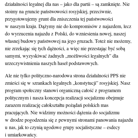
działalności legalnej dla nas – jako dla partii – są zamknięte. Nie
stoimy na gruncie państwowości rosyjskiej, przeciwnie,
przygotowujemy grunt dla zniszczenia tej państwowości
w naszym kraju. Dążymy nie do kompromisów z najazdem, lecz
do wyrzucenia najazdu z Polski, do wzniesienia nowej, naszej
własnej budowy państwowej na jego gruzach. Toteż nie możemy,
nie zrzekając się tych dążności, a więc nie przestając być sobą
samymi, wyzyskiwać żadnych „możliwości legalnych” dla
urzeczywistnienia naszych haseł podstawowych.
Ale nie tylko polityczno-narodowa strona działalności PPS nie
zmieści się w szrankach legalnych „konstytucji” rosyjskiej. Nasz
program społeczny stanowi organiczną całość z programem
politycznym i nasza koncepcja realizacji socjalizmu obejmuje
zarazem realizację całokształtu pożądań polskich mas
pracujących. Nie widzimy możności dążenia do socjalizmu
w drodze pogodzenia się z pewnymi stronami panowania najazdu
u nas, jak to czynią ugodowe grupy socjalistyczne – esdecy
i umiarkowańcy.