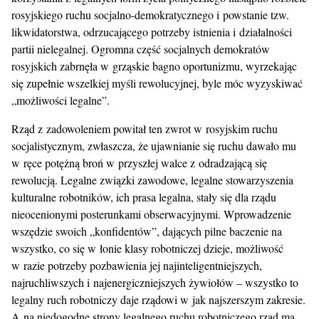
rosyjskiego ruchu socjalno-demokratycznego i powstanie tzw.
likwidatorstwa, odrzucającego potrzeby istnienia i działalności
partii nielegalnej. Ogromna część socjalnych demokratów
rosyjskich zabrnęła w grząskie bagno oportunizmu, wyrzekając
się zupełnie wszelkiej myśli rewolucyjnej, byle móc wyzyskiwać
„możliwości legalne”.
Rząd z zadowoleniem powitał ten zwrot w rosyjskim ruchu
socjalistycznym, zwłaszcza, że ujawnianie się ruchu dawało mu
w ręce potężną broń w przyszłej walce z odradzającą się
rewolucją. Legalne związki zawodowe, legalne stowarzyszenia
kulturalne robotników, ich prasa legalna, stały się dla rządu
nieocenionymi posterunkami obserwacyjnymi. Wprowadzenie
wszędzie swoich „konfidentów”, dających pilne baczenie na
wszystko, co się w łonie klasy robotniczej dzieje, możliwość
w razie potrzeby pozbawienia jej najinteligentniejszych,
najruchliwszych i najenergiczniejszych żywiołów – wszystko to
legalny ruch robotniczy daje rządowi w jak najszerszym zakresie.
A na niedogodne strony legalnego ruchu robotniczego rząd ma