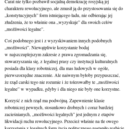
Carat nie tylko pozbawił socjalną demokrację rosyjską jej
charakteru rewolucyjnego, ale zmusił ją do przystosowania się do
„konstytucyjnych” form istniejącego ładu, nie odbierając jej
złudzenia, że to właśnie ona „wyzyskuje” dla swoich celów
„możliwości legalne”.
Coś podobnego jest i z wyzyskiwaniem innych podobnych
„możliwości”. Niewątpliwie korzystanie bodaj
w najszczuplejszym zakresie z prawa zgromadzania się,
stowarzyszania się, z legalnej prasy czy instytucji kulturalnych
posiada dla klasy robotniczej, dla mas ludowych w ogóle,
pierwszorzędne znaczenie. Ale naiwnym byłoby przypuszczać,
że rząd carski tego nie rozumie i że tolerowałby te „możliwości
legalne” w wypadku, gdyby i dla niego nie były one korzystne.
Korzyść z nich rząd ma podwójną. Zapewnienie klasie
robotniczej pewnych, stosunkowo drobnych i coraz bardziej
zacieśnianych, „możliwości legalnych” jest jednym z etapów
likwidacji ruchu rewolucyjnego. Przecież właśnie na tle owego
korzystania z legalnych form życia politycznego nastąpiło rozbicie