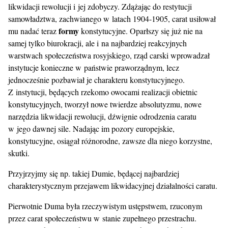
likwidacji rewolucji i jej zdobyczy. Zdążając do restytucji
samowładztwa, zachwianego w latach 1904-1905, carat usiłował
formy
mu nadać teraz
konstytucyjne. Oparłszy się już nie na
samej tylko biurokracji, ale i na najbardziej reakcyjnych
warstwach społeczeństwa rosyjskiego, rząd carski wprowadzał
instytucje konieczne w państwie praworządnym, lecz
jednocześnie pozbawiał je charakteru konstytucyjnego.
Z instytucji, będących rzekomo owocami realizacji obietnic
konstytucyjnych, tworzył nowe twierdze absolutyzmu, nowe
narzędzia likwidacji rewolucji, dźwignie odrodzenia caratu
w jego dawnej sile. Nadając im pozory europejskie,
konstytucyjne, osiągał różnorodne, zawsze dla niego korzystne,
skutki.
Przyjrzyjmy się np. takiej Dumie, będącej najbardziej
charakterystycznym przejawem likwidacyjnej działalności caratu.
Pierwotnie Duma była rzeczywistym ustępstwem, rzuconym
przez carat społeczeństwu w stanie zupełnego przestrachu.