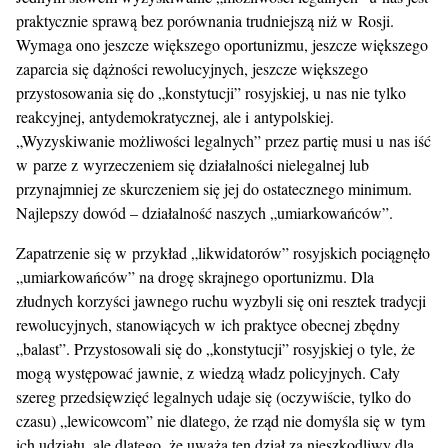
praktycznie sprawą bez porównania trudniejszą niż w Rosji.
Wymaga ono jeszcze większego oportunizmu, jeszcze większego
zaparcia się dążności rewolucyjnych, jeszcze większego
przystosowania się do „konstytucji” rosyjskiej, u nas nie tylko
reakcyjnej, antydemokratycznej, ale i antypolskiej.
„Wyzyskiwanie możliwości legalnych” przez partię musi u nas iść
w parze z wyrzeczeniem się działalności nielegalnej lub
przynajmniej ze skurczeniem się jej do ostatecznego minimum.
Najlepszy dowód – działalność naszych „umiarkowańców”.
Zapatrzenie się w przykład „likwidatorów” rosyjskich pociągnęło
„umiarkowańców” na drogę skrajnego oportunizmu. Dla
złudnych korzyści jawnego ruchu wyzbyli się oni resztek tradycji
rewolucyjnych, stanowiących w ich praktyce obecnej zbędny
„balast”. Przystosowali się do „konstytucji” rosyjskiej o tyle, że
mogą występować jawnie, z wiedzą władz policyjnych. Cały
szereg przedsięwzięć legalnych udaje się (oczywiście, tylko do
czasu) „lewicowcom” nie dlatego, że rząd nie domyśla się w tym
ich udziału, ale dlatego, że uważa ten dział za nieszkodliwy dla