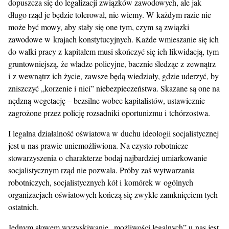
dopuszcza się do legalizacji związków zawodowych, ale jak
długo rząd je będzie tolerował, nie wiemy. W każdym razie nie
może być mowy, aby stały się one tym, czym są związki
zawodowe w krajach konstytucyjnych. Każde wmieszanie się ich
do walki pracy z kapitałem musi skończyć się ich likwidacją, tym
gruntowniejszą, że władze policyjne, bacznie śledząc z zewnątrz
i z wewnątrz ich życie, zawsze będą wiedziały, gdzie uderzyć, by
zniszczyć „korzenie i nici” niebezpieczeństwa. Skazane są one na
nędzną wegetację – bezsilne wobec kapitalistów, ustawicznie
zagrożone przez policję rozsadniki oportunizmu i tchórzostwa.
I legalna działalność oświatowa w duchu ideologii socjalistycznej
jest u nas prawie uniemożliwiona. Na czysto robotnicze
stowarzyszenia o charakterze bodaj najbardziej umiarkowanie
socjalistycznym rząd nie pozwala. Próby zaś wytwarzania
robotniczych, socjalistycznych kół i komórek w ogólnych
organizacjach oświatowych kończą się zwykle zamknięciem tych
ostatnich.
Jednym słowem wyzyskiwanie „możliwości legalnych” u nas jest