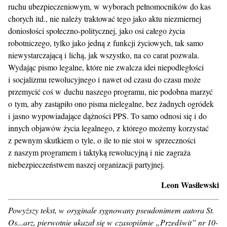
ruchu ubezpieczeniowym, w wyborach pełnomocników do kas
chorych itd., nie należy traktować tego jako aktu niezmiernej
doniosłości społeczno-politycznej, jako osi całego życia
robotniczego, tylko jako jedną z funkcji życiowych, tak samo
niewystarczającą i lichą, jak wszystko, na co carat pozwala.
Wydając pismo legalne, które nie zwalcza idei niepodległości
i socjalizmu rewolucyjnego i nawet od czasu do czasu może
przemycić coś w duchu naszego programu, nie podobna marzyć
o tym, aby zastąpiło ono pisma nielegalne, bez żadnych ogródek
i jasno wypowiadające dążności PPS. To samo odnosi się i do
innych objawów życia legalnego, z którego możemy korzystać
z pewnym skutkiem o tyle, o ile to nie stoi w sprzeczności
z naszym programem i taktyką rewolucyjną i nie zagraża
niebezpieczeństwem naszej organizacji partyjnej.
Leon Wasilewski
Powyższy tekst, w oryginale sygnowany pseudonimem autora St.
Os...arz, pierwotnie ukazał się w czasopiśmie „Przedświt” nr 10-