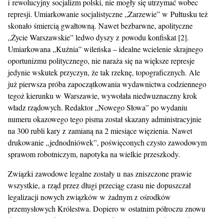
i rewolucyjny socjalizm polski, nie mogły się utrzymać wobec
represji. Umiarkowanie socjalistyczne „Zarzewie” w Pułtusku też
skonało śmiercią gwałtowną. Nawet bezbarwne, apolityczne
„Życie Warszawskie” ledwo dyszy z powodu konfiskat [2].
Umiarkowana „Kuźnia” wileńska – idealne wcielenie skrajnego
oportunizmu politycznego, nie naraża się na większe represje
jedynie wskutek przyczyn, że tak rzeknę, topograficznych. Ale
już pierwsza próba zapoczątkowania wydawnictwa codziennego
tegoż kierunku w Warszawie, wywołała niedwuznaczny krok
władz rządowych. Redaktor „Nowego Słowa” po wydaniu
numeru okazowego tego pisma został skazany administracyjnie
na 300 rubli kary z zamianą na 2 miesiące więzienia. Nawet
drukowanie „jednodniówek”, poświęconych czysto zawodowym
sprawom robotniczym, napotyka na wielkie przeszkody.
Związki zawodowe legalne zostały u nas zniszczone prawie
wszystkie, a rząd przez długi przeciąg czasu nie dopuszczał
legalizacji nowych związków w żadnym z ośrodków
przemysłowych Królestwa. Dopiero w ostatnim półroczu znowu