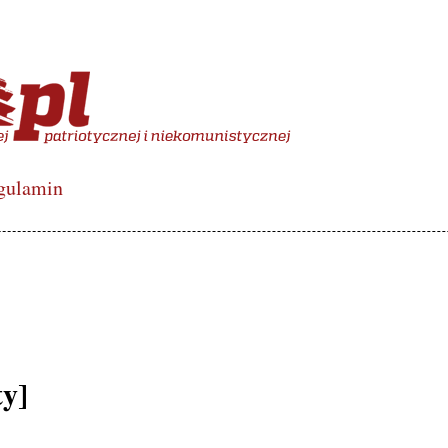
więcony polskiej lewicy de
gulamin
ty]