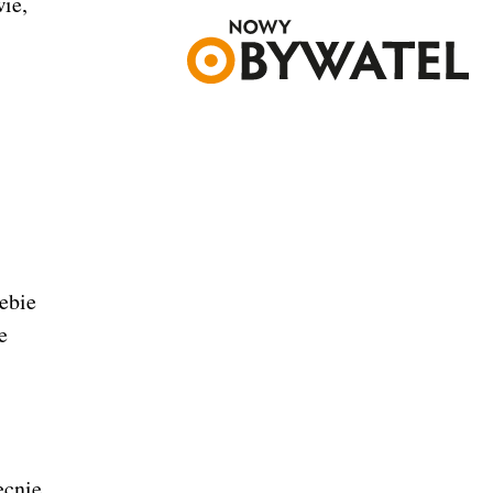
ie,
iebie
e
ecnie