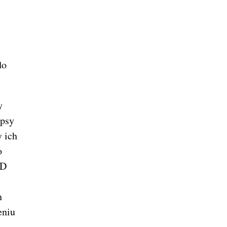
do
y
 psy
y ich
o
ND
h
eniu