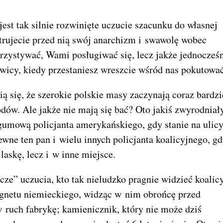
jest tak silnie rozwinięte uczucie szacunku do własnej
trujecie przed nią swój anarchizm i swawolę wobec
zystywać, Wami posługiwać się, lecz jakże jednocześ
owicy, kiedy przestaniesz wreszcie wśród nas pokutowa
ią się, że szerokie polskie masy zaczynają coraz bardzi
odów. Ale jakże nie mają się bać? Oto jakiś zwyrodniał
gumową policjanta amerykańskiego, gdy stanie na ulic
ne ten pan i wielu innych policjanta koalicyjnego, g
laskę, lecz i w inne miejsce.
cze” uczucia, kto tak nieludzko pragnie widzieć koalic
bagnetu niemieckiego, widząc w nim obrońcę przed
w ruch fabrykę; kamienicznik, który nie może dziś