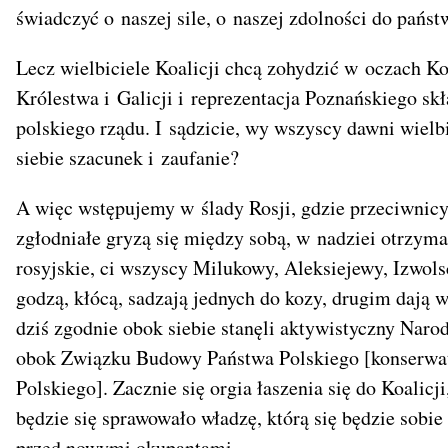
świadczyć o naszej sile, o naszej zdolności do pańs
Lecz wielbiciele Koalicji chcą zohydzić w oczach Ko
Królestwa i Galicji i reprezentacja Poznańskiego s
polskiego rządu. I sądzicie, wy wszyscy dawni wielb
siebie szacunek i zaufanie?
A więc wstępujemy w ślady Rosji, gdzie przeciwnicy
zgłodniałe gryzą się między sobą, w nadziei otrzyman
rosyjskie, ci wszyscy Milukowy, Aleksiejewy, Izwols
godzą, kłócą, sadzają jednych do kozy, drugim dają 
dziś zgodnie obok siebie stanęli aktywistyczny Na
obok Związku Budowy Państwa Polskiego [konserwat
Polskiego]. Zacznie się orgia łaszenia się do Koalicj
będzie się sprawowało władzę, którą się będzie sobi
przed nowymi okupantami.