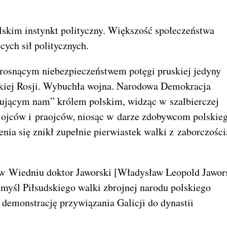
kim instynkt polityczny. Większość społeczeństwa
ych sił politycznych.
rosnącym niebezpieczeństwem potęgi pruskiej jedyny
rskiej Rosji. Wybuchła wojna. Narodowa Demokracja
nującym nam” królem polskim, widząc w szalbierczej
 ojców i praojców, niosąc w darze zdobywcom polskie
enia się znikł zupełnie pierwiastek walki z zaborczości
 w Wiedniu doktor Jaworski [Władysław Leopold Jawors
ą myśl Piłsudskiego walki zbrojnej narodu polskiego
 demonstrację przywiązania Galicji do dynastii