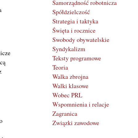
Samorządność robotnicza
a
Spółdzielczość
Strategia i taktyka
Święta i rocznice
Swobody obywatelskie
Syndykalizm
nicze
Teksty programowe
bcą
Teoria
z
Walka zbrojna
Walki klasowe
Wobec PRL
Wspomnienia i relacje
Zagranica
o
Związki zawodowe