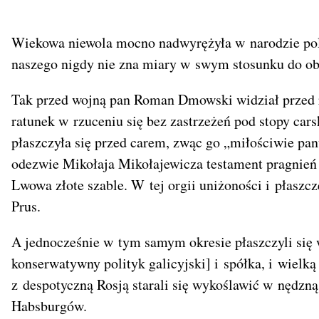
Wiekowa niewola mocno nadwyrężyła w narodzie pols
naszego nigdy nie zna miary w swym stosunku do obc
Tak przed wojną pan Roman Dmowski widział przed 
ratunek w rzuceniu się bez zastrzeżeń pod stopy ca
płaszczyła się przed carem, zwąc go „miłościwie pa
odezwie Mikołaja Mikołajewicza testament pragnień
Lwowa złote szable. W tej orgii uniżoności i płaszcz
Prus.
A jednocześnie w tym samym okresie płaszczyli się
konserwatywny polityk galicyjski] i spółka, i wielk
z despotyczną Rosją starali się wykoślawić w nędzną
Habsburgów.