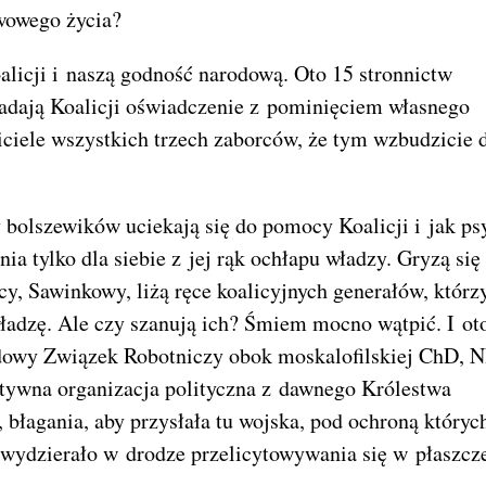
twowego życia?
alicji i naszą godność narodową. Oto 15 stronnictw
kładają Koalicji oświadczenie z pominięciem własnego
iciele wszystkich trzech zaborców, że tym wzbudzicie 
 bolszewików uciekają się do pomocy Koalicji i jak ps
ia tylko dla siebie z jej rąk ochłapu władzy. Gryzą się
cy, Sawinkowy, liżą ręce koalicyjnych generałów, którz
władzę. Ale czy szanują ich? Śmiem mocno wątpić. I ot
rodowy Związek Robotniczy obok moskalofilskiej ChD, 
ywna organizacja polityczna z dawnego Królestwa
i, błagania, aby przysłała tu wojska, pod ochroną któryc
e wydzierało w drodze przelicytowywania się w płaszcz