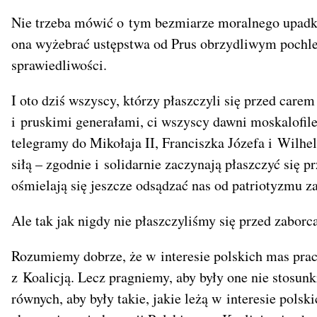
Nie trzeba mówić o tym bezmiarze moralnego upadk
ona wyżebrać ustępstwa od Prus obrzydliwym pochle
sprawiedliwości.
I oto dziś wszyscy, którzy płaszczyli się przed car
i pruskimi generałami, ci wszyscy dawni moskalofile, 
telegramy do Mikołaja II, Franciszka Józefa i Wilhe
siłą – zgodnie i solidarnie zaczynają płaszczyć się pr
ośmielają się jeszcze odsądzać nas od patriotyzmu z
Ale tak jak nigdy nie płaszczyliśmy się przed zaborca
Rozumiemy dobrze, że w interesie polskich mas pracu
z Koalicją. Lecz pragniemy, aby były one nie stosu
równych, aby były takie, jakie leżą w interesie pols