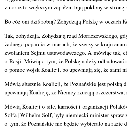
z coraz to większym zapałem biją pokłony w stronę st
Bo cóż oni dziś robią? Zohydzają Polskę w oczach Ko
Tak, zohydzają. Zohydzają rząd Moraczewskiego, gdy 
żadnego poparcia w masach, że szerzy w kraju anarch
zwołaniem Sejmu ustawodawczego. A mówiąc tak, chcą
o Rosji. Mówią o tym, że Polskę należy odbudować n
o pomoc wojsk Koalicji, bo upewniają się, że sami n
Mówią słusznie Koalicji, że Poznańskie jest polską 
upewniają Koalicję, że Niemcy rzucają oszczerstwa,
Mówią Koalicji o sile, karności i organizacji Polak
Solfa [Wilhelm Solf, były niemiecki minister spraw z
o tym, że Poznańskie nie będzie wybierało na razie