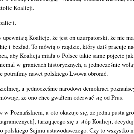
olic Koalicji.
alicji.
upewniają Koalicję, że jest on uzurpatorski, że nie ma
ię i bezład. To mówią o rządzie, który dziś pracuje na
, aby Koalicja miała o Polsce takie same pojęcie jak
iemal w granicach historycznych, a jednocześnie woła
ie potrafimy nawet polskiego Lwowa obronić.
dzielnicą, a jednocześnie narodowi demokraci poznańsc
 mówiąc, że ono chce gwałtem oderwać się od Prus.
ów w Poznańskiem, a oto okazuje się, że jedna pusta gr
agranicznych], tarzającego się u stóp Koalicji, decyduj
 do polskiego Sejmu ustawodawczego. Czy to wszystko 