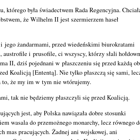
u, którego była świadectwem Rada Regencyjna. Chciał
bstwem, że Wilhelm II jest szermierzem haseł
em i jego żandarmami, przed wiedeńskimi biurokratami
austrofile i prusofile, ci wszyscy, którzy słali hołdow
lma II, dziś pojednani w płaszczeniu się przed każdą o
zed Koalicją [Ententą]. Nie tylko płaszczą się sami, lec
a to, że my im w tym nie wtórujemy.
mi, tak nie będziemy płaszczyli się przed Koalicją.
jących jest, aby Polska nawiązała dobre stosunki
nkiem wasala do przemożnego monarchy, lecz równego d
kich mas pracujących. Żadnej ani wojskowej, ani