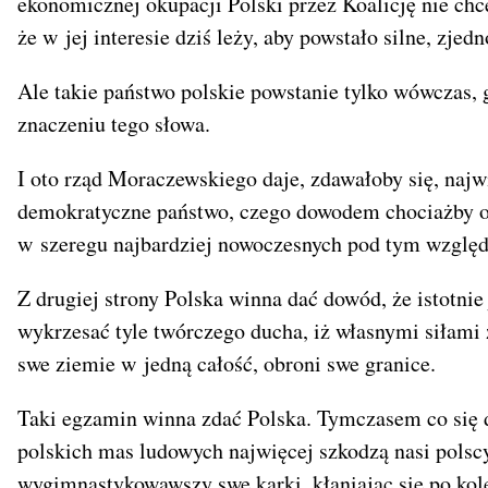
ekonomicznej okupacji Polski przez Koalicję nie chc
że w jej interesie dziś leży, aby powstało silne, zje
Ale takie państwo polskie powstanie tylko wówczas,
znaczeniu tego słowa.
I oto rząd Moraczewskiego daje, zdawałoby się, najwi
demokratyczne państwo, czego dowodem chociażby or
w szeregu najbardziej nowoczesnych pod tym wzglę
Z drugiej strony Polska winna dać dowód, że istotnie
wykrzesać tyle twórczego ducha, iż własnymi siłami 
swe ziemie w jedną całość, obroni swe granice.
Taki egzamin winna zdać Polska. Tymczasem co się d
polskich mas ludowych najwięcej szkodzą nasi polscy 
wygimnastykowawszy swe karki, kłaniając się po kole