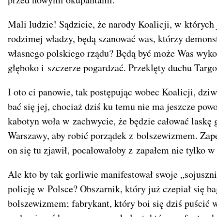
Mali ludzie! Sądzicie, że narody Koalicji, w których 
rodzimej władzy, będą szanować was, którzy demons
własnego polskiego rządu? Będą być może Was wykor
głęboko i szczerze pogardzać. Przeklęty duchu Targ
I oto ci panowie, tak postępując wobec Koalicji, dziw
bać się jej, chociaż dziś ku temu nie ma jeszcze pow
kabotyn woła w zachwycie, że będzie całować laskę 
Warszawy, aby robić porządek z bolszewizmem. Zapew
on się tu zjawił, pocałowałoby z zapałem nie tylko w 
Ale kto by tak gorliwie manifestował swoje „sojuszni
policję w Polsce? Obszarnik, który już czepiał się 
bolszewizmem; fabrykant, który boi się dziś puścić 