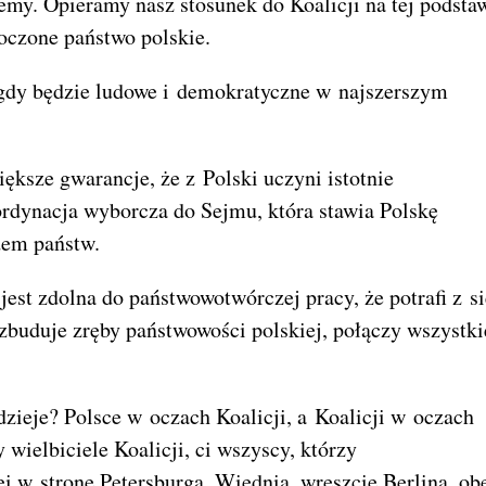
emy. Opieramy nasz stosunek do Koalicji na tej podstaw
dnoczone państwo polskie.
 gdy będzie ludowe i demokratyczne w najszerszym
ększe gwarancje, że z Polski uczyni istotnie
dynacja wyborcza do Sejmu, która stawia Polskę
dem państw.
 jest zdolna do państwowotwórczej pracy, że potrafi z s
zbuduje zręby państwowości polskiej, połączy wszystki
zieje? Polsce w oczach Koalicji, a Koalicji w oczach
wielbiciele Koalicji, ci wszyscy, którzy
i w stronę Petersburga, Wiednia, wreszcie Berlina, ob