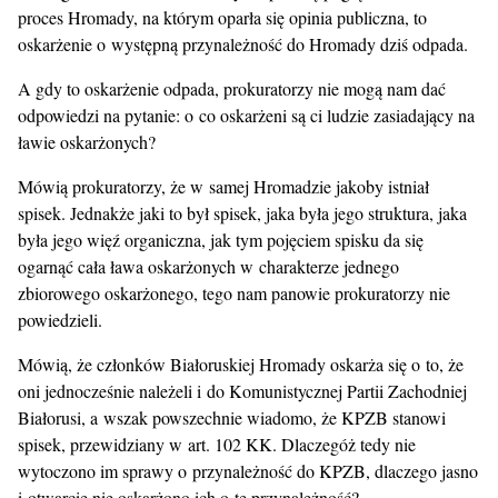
proces Hromady, na którym oparła się opinia publiczna, to
oskarżenie o występną przynależność do Hromady dziś odpada.
A gdy to oskarżenie odpada, prokuratorzy nie mogą nam dać
odpowiedzi na pytanie: o co oskarżeni są ci ludzie zasiadający na
ławie oskarżonych?
Mówią prokuratorzy, że w samej Hromadzie jakoby istniał
spisek. Jednakże jaki to był spisek, jaka była jego struktura, jaka
była jego więź organiczna, jak tym pojęciem spisku da się
ogarnąć cała ława oskarżonych w charakterze jednego
zbiorowego oskarżonego, tego nam panowie prokuratorzy nie
powiedzieli.
Mówią, że członków Białoruskiej Hromady oskarża się o to, że
oni jednocześnie należeli i do Komunistycznej Partii Zachodniej
Białorusi, a wszak powszechnie wiadomo, że KPZB stanowi
spisek, przewidziany w art. 102 KK. Dlaczegóż tedy nie
wytoczono im sprawy o przynależność do KPZB, dlaczego jasno
i otwarcie nie oskarżono ich o tę przynależność?