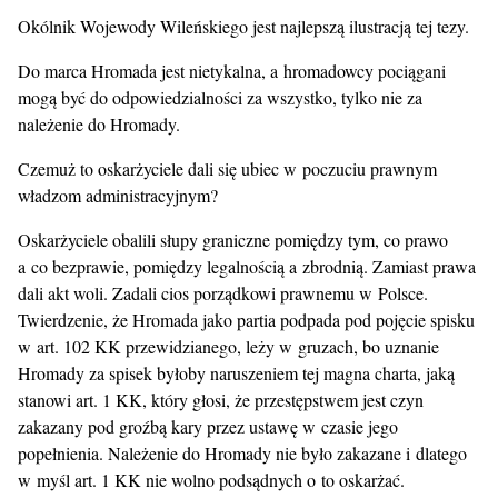
Okólnik Wojewody Wileńskiego jest najlepszą ilustracją tej tezy.
Do marca Hromada jest nietykalna, a hromadowcy pociągani
mogą być do odpowiedzialności za wszystko, tylko nie za
należenie do Hromady.
Czemuż to oskarżyciele dali się ubiec w poczuciu prawnym
władzom administracyjnym?
Oskarżyciele obalili słupy graniczne pomiędzy tym, co prawo
a co bezprawie, pomiędzy legalnością a zbrodnią. Zamiast prawa
dali akt woli. Zadali cios porządkowi prawnemu w Polsce.
Twierdzenie, że Hromada jako partia podpada pod pojęcie spisku
w art. 102 KK przewidzianego, leży w gruzach, bo uznanie
Hromady za spisek byłoby naruszeniem tej magna charta, jaką
stanowi art. 1 KK, który głosi, że przestępstwem jest czyn
zakazany pod groźbą kary przez ustawę w czasie jego
popełnienia. Należenie do Hromady nie było zakazane i dlatego
w myśl art. 1 KK nie wolno podsądnych o to oskarżać.