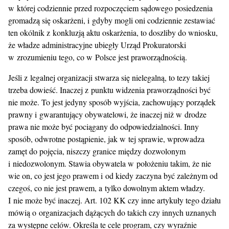
w której codziennie przed rozpoczęciem sądowego posiedzenia
gromadzą się oskarżeni, i gdyby mogli oni codziennie zestawiać
ten okólnik z konkluzją aktu oskarżenia, to doszliby do wniosku,
że władze administracyjne ubiegły Urząd Prokuratorski
w zrozumieniu tego, co w Polsce jest praworządnością.
Jeśli z legalnej organizacji stwarza się nielegalną, to tezy takiej
trzeba dowieść. Inaczej z punktu widzenia praworządności być
nie może. To jest jedyny sposób wyjścia, zachowujący porządek
prawny i gwarantujący obywatelowi, że inaczej niż w drodze
prawa nie może być pociągany do odpowiedzialności. Inny
sposób, odwrotne postąpienie, jak w tej sprawie, wprowadza
zamęt do pojęcia, niszczy granice między dozwolonym
i niedozwolonym. Stawia obywatela w położeniu takim, że nie
wie on, co jest jego prawem i od kiedy zaczyna być zależnym od
czegoś, co nie jest prawem, a tylko dowolnym aktem władzy.
I nie może być inaczej. Art. 102 KK czy inne artykuły tego działu
mówią o organizacjach dążących do takich czy innych uznanych
za występne celów. Określa te cele program, czy wyraźnie