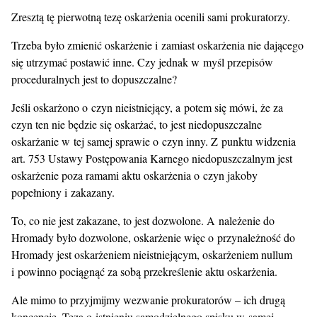
Zresztą tę pierwotną tezę oskarżenia ocenili sami prokuratorzy.
Trzeba było zmienić oskarżenie i zamiast oskarżenia nie dającego
się utrzymać postawić inne. Czy jednak w myśl przepisów
proceduralnych jest to dopuszczalne?
Jeśli oskarżono o czyn nieistniejący, a potem się mówi, że za
czyn ten nie będzie się oskarżać, to jest niedopuszczalne
oskarżanie w tej samej sprawie o czyn inny. Z punktu widzenia
art. 753 Ustawy Postępowania Karnego niedopuszczalnym jest
oskarżenie poza ramami aktu oskarżenia o czyn jakoby
popełniony i zakazany.
To, co nie jest zakazane, to jest dozwolone. A należenie do
Hromady było dozwolone, oskarżenie więc o przynależność do
Hromady jest oskarżeniem nieistniejącym, oskarżeniem nullum
i powinno pociągnąć za sobą przekreślenie aktu oskarżenia.
Ale mimo to przyjmijmy wezwanie prokuratorów – ich drugą
koncepcję. Teza o istnieniu samodzielnego spisku w samej