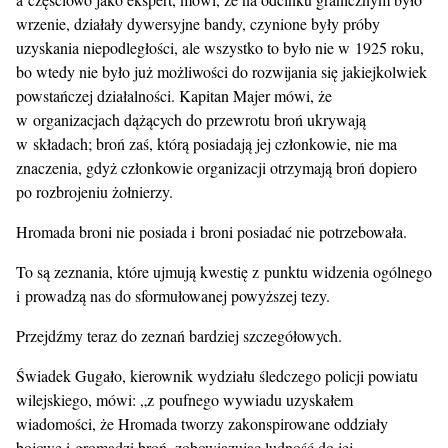
wrzenie, działały dywersyjne bandy, czynione były próby
uzyskania niepodległości, ale wszystko to było nie w 1925 roku,
bo wtedy nie było już możliwości do rozwijania się jakiejkolwiek
powstańczej działalności. Kapitan Majer mówi, że
w organizacjach dążących do przewrotu broń ukrywają
w składach; broń zaś, którą posiadają jej członkowie, nie ma
znaczenia, gdyż członkowie organizacji otrzymają broń dopiero
po rozbrojeniu żołnierzy.
Hromada broni nie posiada i broni posiadać nie potrzebowała.
To są zeznania, które ujmują kwestię z punktu widzenia ogólnego
i prowadzą nas do sformułowanej powyższej tezy.
Przejdźmy teraz do zeznań bardziej szczegółowych.
Świadek Gugało, kierownik wydziału śledczego policji powiatu
wilejskiego, mówi: „z poufnego wywiadu uzyskałem
wiadomości, że Hromada tworzy zakonspirowane oddziały
bojowe i gromadzi broń, zobowiązując ludność do jej