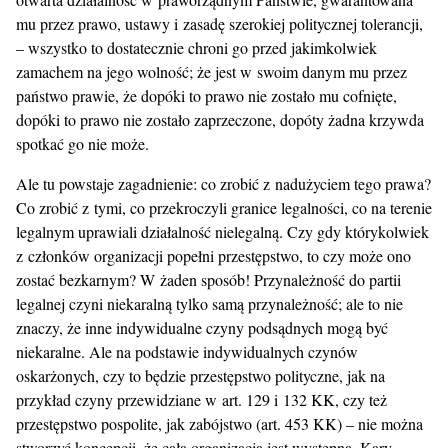
mu przez prawo, ustawy i zasadę szerokiej politycznej tolerancji,
– wszystko to dostatecznie chroni go przed jakimkolwiek
zamachem na jego wolność; że jest w swoim danym mu przez
państwo prawie, że dopóki to prawo nie zostało mu cofnięte,
dopóki to prawo nie zostało zaprzeczone, dopóty żadna krzywda
spotkać go nie może.
Ale tu powstaje zagadnienie: co zrobić z nadużyciem tego prawa?
Co zrobić z tymi, co przekroczyli granice legalności, co na terenie
legalnym uprawiali działalność nielegalną. Czy gdy którykolwiek
z członków organizacji popełni przestępstwo, to czy może ono
zostać bezkarnym? W żaden sposób! Przynależność do partii
legalnej czyni niekaralną tylko samą przynależność; ale to nie
znaczy, że inne indywidualne czyny podsądnych mogą być
niekaralne. Ale na podstawie indywidualnych czynów
oskarżonych, czy to będzie przestępstwo polityczne, jak na
przykład czyny przewidziane w art. 129 i 132 KK, czy też
przestępstwo pospolite, jak zabójstwo (art. 453 KK) – nie można
stworzyć koncepcji, że cała organizacja jest występną. Kary