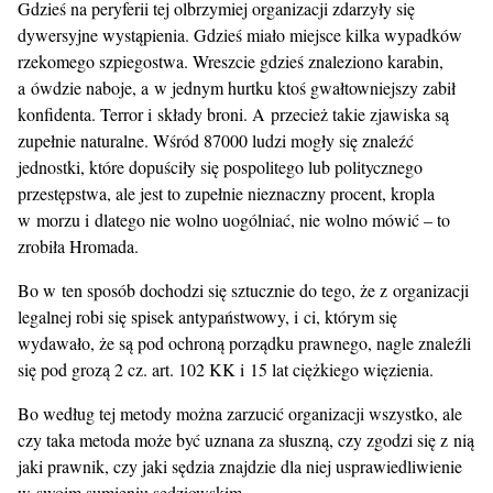
Gdzieś na peryferii tej olbrzymiej organizacji zdarzyły się
dywersyjne wystąpienia. Gdzieś miało miejsce kilka wypadków
rzekomego szpiegostwa. Wreszcie gdzieś znaleziono karabin,
a ówdzie naboje, a w jednym hurtku ktoś gwałtowniejszy zabił
konfidenta. Terror i składy broni. A przecież takie zjawiska są
zupełnie naturalne. Wśród 87000 ludzi mogły się znaleźć
jednostki, które dopuściły się pospolitego lub politycznego
przestępstwa, ale jest to zupełnie nieznaczny procent, kropla
w morzu i dlatego nie wolno uogólniać, nie wolno mówić – to
zrobiła Hromada.
Bo w ten sposób dochodzi się sztucznie do tego, że z organizacji
legalnej robi się spisek antypaństwowy, i ci, którym się
wydawało, że są pod ochroną porządku prawnego, nagle znaleźli
się pod grozą 2 cz. art. 102 KK i 15 lat ciężkiego więzienia.
Bo według tej metody można zarzucić organizacji wszystko, ale
czy taka metoda może być uznana za słuszną, czy zgodzi się z nią
jaki prawnik, czy jaki sędzia znajdzie dla niej usprawiedliwienie
w swoim sumieniu sędziowskim.