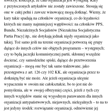
z przytoczonych artykułów nie zostały zawieszone. Stosują się
one w całej pełni i zawsze winowajcę mogą dotknąć. Wiemy, że
kary takie spadają na członków organizacji, co do legalności
których nie mamy najmniejszej wątpliwości: na członków PPS,
Bundu, Niezależnych Socjalistów [Niezależna Socjalistyczna
Partia Pracy] itp., nie dotykają jednak nigdy organizacji jako
takiej. Toż samo jeśli na terenie organizacji potworzą się grupy
dążące do innych celów nie objętych programem – występnych;
czy to będą jaczejki komunistycznej partii, skłonnej wszędzie
docierać, czy samodzielne spiski, dążące do przetworzenia
organizacji – mogą one być tak samo traktowane, jako
przestępstwa z art. 126 czy 102 KK, ale organizacja przez to
dotkniętą być nie może. Ale jeżeli organizacja ulegnie
wypaczeniu w swoim nie całokształcie, bo to jest nie do
pomyślenia, ale w swojej olbrzymiej części, jeżeli z tych czy
innych względów stanie się wygodnym parawanem dla innych
organizacji antypaństwowych, niejawnych, nielegalnych – to na to
jest jedyny środek: rozwiązanie organizacji, odmówienie jej