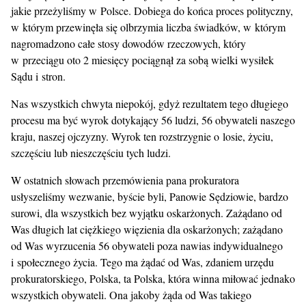
jakie przeżyliśmy w Polsce. Dobiega do końca proces polityczny,
w którym przewinęła się olbrzymia liczba świadków, w którym
nagromadzono całe stosy dowodów rzeczowych, który
w przeciągu oto 2 miesięcy pociągnął za sobą wielki wysiłek
Sądu i stron.
Nas wszystkich chwyta niepokój, gdyż rezultatem tego długiego
procesu ma być wyrok dotykający 56 ludzi, 56 obywateli naszego
kraju, naszej ojczyzny. Wyrok ten rozstrzygnie o losie, życiu,
szczęściu lub nieszczęściu tych ludzi.
W ostatnich słowach przemówienia pana prokuratora
usłyszeliśmy wezwanie, byście byli, Panowie Sędziowie, bardzo
surowi, dla wszystkich bez wyjątku oskarżonych. Zażądano od
Was długich lat ciężkiego więzienia dla oskarżonych; zażądano
od Was wyrzucenia 56 obywateli poza nawias indywidualnego
i społecznego życia. Tego ma żądać od Was, zdaniem urzędu
prokuratorskiego, Polska, ta Polska, która winna miłować jednako
wszystkich obywateli. Ona jakoby żąda od Was takiego