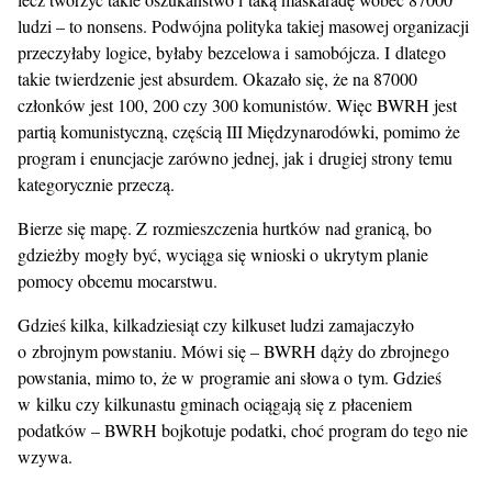
ludzi – to nonsens. Podwójna polityka takiej masowej organizacji
przeczyłaby logice, byłaby bezcelowa i samobójcza. I dlatego
takie twierdzenie jest absurdem. Okazało się, że na 87000
członków jest 100, 200 czy 300 komunistów. Więc BWRH jest
partią komunistyczną, częścią III Międzynarodówki, pomimo że
program i enuncjacje zarówno jednej, jak i drugiej strony temu
kategorycznie przeczą.
Bierze się mapę. Z rozmieszczenia hurtków nad granicą, bo
gdzieżby mogły być, wyciąga się wnioski o ukrytym planie
pomocy obcemu mocarstwu.
Gdzieś kilka, kilkadziesiąt czy kilkuset ludzi zamajaczyło
o zbrojnym powstaniu. Mówi się – BWRH dąży do zbrojnego
powstania, mimo to, że w programie ani słowa o tym. Gdzieś
w kilku czy kilkunastu gminach ociągają się z płaceniem
podatków – BWRH bojkotuje podatki, choć program do tego nie
wzywa.