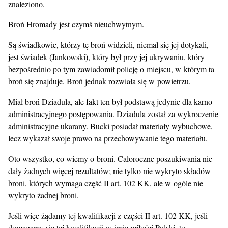
znaleziono.
Broń Hromady jest czymś nieuchwytnym.
Są świadkowie, którzy tę broń widzieli, niemal się jej dotykali,
jest świadek (Jankowski), który był przy jej ukrywaniu, który
bezpośrednio po tym zawiadomił policję o miejscu, w którym ta
broń się znajduje. Broń jednak rozwiała się w powietrzu.
Miał broń Dziadula, ale fakt ten był podstawą jedynie dla karno-
administracyjnego postępowania. Dziadula został za wykroczenie
administracyjne ukarany. Bucki posiadał materiały wybuchowe,
lecz wykazał swoje prawo na przechowywanie tego materiału.
Oto wszystko, co wiemy o broni. Całoroczne poszukiwania nie
dały żadnych więcej rezultatów; nie tylko nie wykryto składów
broni, których wymaga część II art. 102 KK, ale w ogóle nie
wykryto żadnej broni.
Jeśli więc żądamy tej kwalifikacji z części II art. 102 KK, jeśli
domagamy się tej kwalifikacji w imię miłości Polski, to