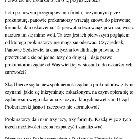
I oto po nowym przegrupowaniu frontu, uczynionym przez
prokuraturę, panowie prokuratorzy wracają znowu do pierwotnej
formułki aktu oskarżenia. Ta pierwotna teza wciąż powraca, wciąż
narzuca im się mimo woli. Ta teza jest ich pierwszym poglądem,
od którego prokuratorzy nie mogą się oderwać. Czyż jednak,
Panowie Sędziowie, ta chaotyczna kwalifikacja prawna, to
przerzucanie się od jednej tezy do drugiej – daje prawo
prokuratorom żądać od Was wielkiej w stosunku do oskarżonych
surowości?
Skąd bierze się ta niewspółmierność żądania prokuratorów z tymi
czynami, jakie się inkryminuje oskarżonym, na czym opiera się to
żądanie surowego ukarania za czyny, których nawet sam Urząd
Prokuratorski jasno i rzeczowo nie sformułował?
Prokuratorzy dali nam trzy tezy, trzy formuły. Każdą więc z tych
trzech możliwości trzeba rozpatrzyć i zanalizować.
Pierwsza teza Prokuratury ujmuje Białoruską Hromadę jako