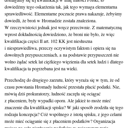
dowiedźmy tego oskarżenia tak, jak tego wymaga elementarna
sprawiedliwość. Elementarne poczucie prawa nakazuje, żebyśmy
dowiedli, że broń w Hromadzie została znaleziona.
W rzeczywistości jednak jest wręcz przeciwnie. Z matematyczną
wprost dokładnością dowiedziono, że broni nie było, że więc
kwalifikacja części II art. 102 KK jest niesłuszna
i niesprawiedliwa, przeczy oczywistym faktom i opiera się na
dowolnych przypuszczeniach, a na podstawie przypuszczeń nie
wolno żądać setek lat ciężkiego więzienia dla setek ludzi i dlatego
kwalifikacja ta pogrzebana jest na wieki.
Przechodzę do drugiego zarzutu, który wyraża się w tym, że od
czasu powstania Hromady ludność przestała płacić podatki. Nie,
mówią dziś prokuratorzy, ludność zaczęła się ociągać
z płaceniem, były wypadki oporu. Ale jakież to może mieć
znaczenie dla kwalifikacji spisku? W jaki sposób zrodziła się tego
rodzaju koncepcja? Cóż wspólnego z istotą spisku, z jego celami
może mieć ociąganie się z płaceniem podatków? Organizacja
mająca na celu niepłacenie podatków w najgorszym razie