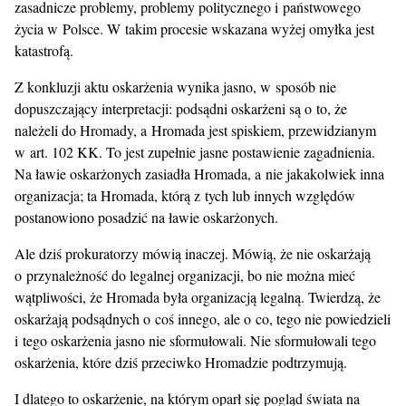
zasadnicze problemy, problemy politycznego i państwowego
życia w Polsce. W takim procesie wskazana wyżej omyłka jest
katastrofą.
Z konkluzji aktu oskarżenia wynika jasno, w sposób nie
dopuszczający interpretacji: podsądni oskarżeni są o to, że
należeli do Hromady, a Hromada jest spiskiem, przewidzianym
w art. 102 KK. To jest zupełnie jasne postawienie zagadnienia.
Na ławie oskarżonych zasiadła Hromada, a nie jakakolwiek inna
organizacja; ta Hromada, którą z tych lub innych względów
postanowiono posadzić na ławie oskarżonych.
Ale dziś prokuratorzy mówią inaczej. Mówią, że nie oskarżają
o przynależność do legalnej organizacji, bo nie można mieć
wątpliwości, że Hromada była organizacją legalną. Twierdzą, że
oskarżają podsądnych o coś innego, ale o co, tego nie powiedzieli
i tego oskarżenia jasno nie sformułowali. Nie sformułowali tego
oskarżenia, które dziś przeciwko Hromadzie podtrzymują.
I dlatego to oskarżenie, na którym oparł się pogląd świata na