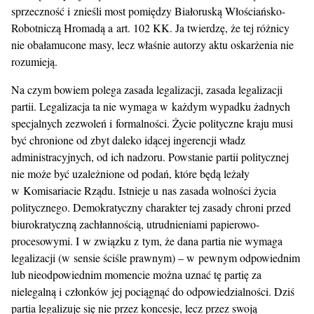
sprzeczność i znieśli most pomiędzy Białoruską Włościańsko-
Robotniczą Hromadą a art. 102 KK. Ja twierdzę, że tej różnicy
nie obałamucone masy, lecz właśnie autorzy aktu oskarżenia nie
rozumieją.
Na czym bowiem polega zasada legalizacji, zasada legalizacji
partii. Legalizacja ta nie wymaga w każdym wypadku żadnych
specjalnych zezwoleń i formalności. Życie polityczne kraju musi
być chronione od zbyt daleko idącej ingerencji władz
administracyjnych, od ich nadzoru. Powstanie partii politycznej
nie może być uzależnione od podań, które będą leżały
w Komisariacie Rządu. Istnieje u nas zasada wolności życia
politycznego. Demokratyczny charakter tej zasady chroni przed
biurokratyczną zachłannością, utrudnieniami papierowo-
procesowymi. I w związku z tym, że dana partia nie wymaga
legalizacji (w sensie ściśle prawnym) – w pewnym odpowiednim
lub nieodpowiednim momencie można uznać tę partię za
nielegalną i członków jej pociągnąć do odpowiedzialności. Dziś
partia legalizuje się nie przez koncesje, lecz przez swoją