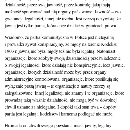
działalność, przez swą jawność, przez kontrolę, jaką mają
możność sprawować nad nią organy państwowe. Jawność – oto
gwarancja legalności, innej nie trzeba. Jest rzeczą oczywistą, że
jawną jest tylko partia, która chce działać w granicach prawa.
Wiadomo, że partia komunistyczna w Polsce jest nielegalną
i prowadzi żywot konspiracyjny, że nigdy na terenie Kodeksu
1903 r. jawną nie była, nigdy też nie była legalną. Natomiast
organizacje, które zdobyły swoją działalnością przeświadczenie
o swojej legalności, które działają nie konspiracyjnie, lecz jawnie,
organizacje, których działalność może być przez organy
administracyjne kontrolowana, organizacje, które posiłkują się
wyłącznie prasą jawną – te organizacje z natury rzeczy są
zalegalizowane. Innej legalizacji nie znamy i te organizacje, które
prowadzą taką właśnie działalność, nie mogą być w dowolnej
chwili uznane za nielegalne. I dopóki taki stan trwa – dopóty
partia jest legalną i kodeksowi karnemu podlegać nie może.
Hromada od chwili swego powstania miała jawny, legalny