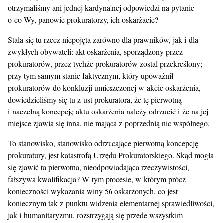
otrzymaliśmy ani jednej kardynalnej odpowiedzi na pytanie –
o co Wy, panowie prokuratorzy, ich oskarżacie?
Stała się tu rzecz niepojęta zarówno dla prawników, jak i dla
zwykłych obywateli: akt oskarżenia, sporządzony przez
prokuratorów, przez tychże prokuratorów został przekreślony;
przy tym samym stanie faktycznym, który upoważnił
prokuratorów do konkluzji umieszczonej w akcie oskarżenia,
dowiedzieliśmy się tu z ust prokuratora, że tę pierwotną
i naczelną koncepcję aktu oskarżenia należy odrzucić i że na jej
miejsce zjawia się inna, nie mająca z poprzednią nic wspólnego.
To stanowisko, stanowisko odrzucające pierwotną koncepcję
prokuratury, jest katastrofą Urzędu Prokuratorskiego. Skąd mogła
się zjawić ta pierwotna, nieodpowiadająca rzeczywistości,
fałszywa kwalifikacja? W tym procesie, w którym prócz
konieczności wykazania winy 56 oskarżonych, co jest
koniecznym tak z punktu widzenia elementarnej sprawiedliwości,
jak i humanitaryzmu, rozstrzygają się przede wszystkim