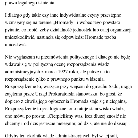
prawa legalnego istnienia.
I dlatego gdy takie czy inne indywidualne czyny przestępne
wzmagały się na terenie „Hromady” i wobec tego powstało
pytanie, co robić, żeby działalność jednostek lub całej organizacji
unieszkodliwić, nasunęła się odpowiedź: Hromadę trzeba
unicestwić.
Nie wygłaszam tu przemówienia politycznego i dlatego nie będę
wdawał się w polityczną ocenę rozporządzenia władz
administracyjnych z marca 1927 roku, ale patrzę na to
rozporządzenie tylko z prawnego punktu widzenia.
Rozporządzenie to, wiszące przy wejściu do gmachu Sądu, urąga
zajętemu przez Urząd Prokuratorski stanowisku, bo głosi, że
dopiero z chwilą jego ogłoszenia Hromada staje się nielegalną.
Rozporządzenie to jest logiczne, ono ratuje stanowisko władz,
ono mówi po prostu: „Cierpieliśmy was, lecz dłużej znosić nie
chcemy i od dziś jesteście nielegalni; od dziś, ale nie do dzisiaj”.
Gdyby ten okólnik władz administracyjnych był w tej sali,