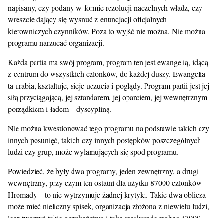
napisany, czy podany w formie rezolucji naczelnych władz, czy
wreszcie dający się wysnuć z enuncjacji oficjalnych
kierowniczych czynników. Poza to wyjść nie można. Nie można
programu narzucać organizacji.
Każda partia ma swój program, program ten jest ewangelią, idącą
z centrum do wszystkich członków, do każdej duszy. Ewangelia
ta urabia, kształtuje, sieje uczucia i poglądy. Program partii jest jej
siłą przyciągającą, jej sztandarem, jej oparciem, jej wewnętrznym
porządkiem i ładem – dyscypliną.
Nie można kwestionować tego programu na podstawie takich czy
innych posunięć, takich czy innych postępków poszczególnych
ludzi czy grup, może wyłamujących się spod programu.
Powiedzieć, że były dwa programy, jeden zewnętrzny, a drugi
wewnętrzny, przy czym ten ostatni dla użytku 87000 członków
Hromady – to nie wytrzymuje żadnej krytyki. Takie dwa oblicza
może mieć nieliczny spisek, organizacja złożona z niewielu ludzi,
lecz tworzyć takie oszukaństwo i taką maskaradę wobec 87000