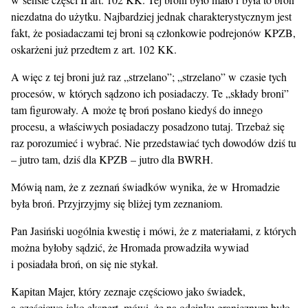
niezdatna do użytku. Najbardziej jednak charakterystycznym jest
fakt, że posiadaczami tej broni są członkowie podrejonów KPZB,
oskarżeni już przedtem z art. 102 KK.
A więc z tej broni już raz „strzelano”; „strzelano” w czasie tych
procesów, w których sądzono ich posiadaczy. Te „składy broni”
tam figurowały. A może tę broń posłano kiedyś do innego
procesu, a właściwych posiadaczy posadzono tutaj. Trzebaż się
raz porozumieć i wybrać. Nie przedstawiać tych dowodów dziś tu
– jutro tam, dziś dla KPZB – jutro dla BWRH.
Mówią nam, że z zeznań świadków wynika, że w Hromadzie
była broń. Przyjrzyjmy się bliżej tym zeznaniom.
Pan Jasiński uogólnia kwestię i mówi, że z materiałami, z których
można byłoby sądzić, że Hromada prowadziła wywiad
i posiadała broń, on się nie stykał.
Kapitan Majer, który zeznaje częściowo jako świadek,
a częściowo jako ekspert, mówi, że na odcinku granicznym było