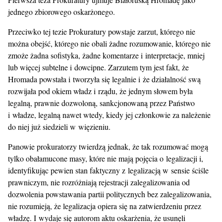
jednego zbiorowego oskarżonego.
Przeciwko tej tezie Prokuratury powstaje zarzut, którego nie
można obejść, którego nie obali żadne rozumowanie, którego nie
zmoże żadna sofistyka, żadne komentarze i interpretacje, mniej
lub więcej subtelne i dowcipne. Zarzutem tym jest fakt, że
Hromada powstała i tworzyła się legalnie i że działalność swą
rozwijała pod okiem władz i rządu, że jednym słowem była
legalną, prawnie dozwoloną, sankcjonowaną przez Państwo
i władze, legalną nawet wtedy, kiedy jej członkowie za należenie
do niej już siedzieli w więzieniu.
Panowie prokuratorzy twierdzą jednak, że tak rozumować mogą
tylko obałamucone masy, które nie mają pojęcia o legalizacji i,
identyfikując pewien stan faktyczny z legalizacją w sensie ściśle
prawniczym, nie rozróżniają rejestracji zalegalizowania od
dozwolenia powstawania partii politycznych bez zalegalizowania,
nie rozumieją, że legalizacja opiera się na zatwierdzeniu przez
władzę. I wydaje się autorom aktu oskarżenia, że usunęli