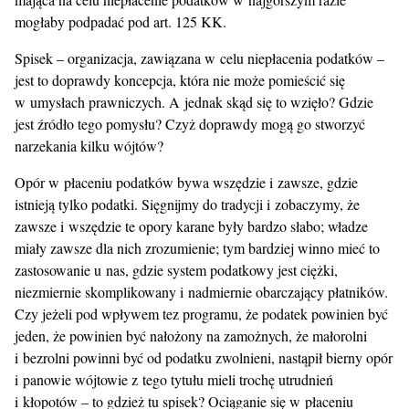
mogłaby podpadać pod art. 125 KK.
Spisek – organizacja, zawiązana w celu niepłacenia podatków –
jest to doprawdy koncepcja, która nie może pomieścić się
w umysłach prawniczych. A jednak skąd się to wzięło? Gdzie
jest źródło tego pomysłu? Czyż doprawdy mogą go stworzyć
narzekania kilku wójtów?
Opór w płaceniu podatków bywa wszędzie i zawsze, gdzie
istnieją tylko podatki. Sięgnijmy do tradycji i zobaczymy, że
zawsze i wszędzie te opory karane były bardzo słabo; władze
miały zawsze dla nich zrozumienie; tym bardziej winno mieć to
zastosowanie u nas, gdzie system podatkowy jest ciężki,
niezmiernie skomplikowany i nadmiernie obarczający płatników.
Czy jeżeli pod wpływem tez programu, że podatek powinien być
jeden, że powinien być nałożony na zamożnych, że małorolni
i bezrolni powinni być od podatku zwolnieni, nastąpił bierny opór
i panowie wójtowie z tego tytułu mieli trochę utrudnień
i kłopotów – to gdzież tu spisek? Ociąganie się w płaceniu