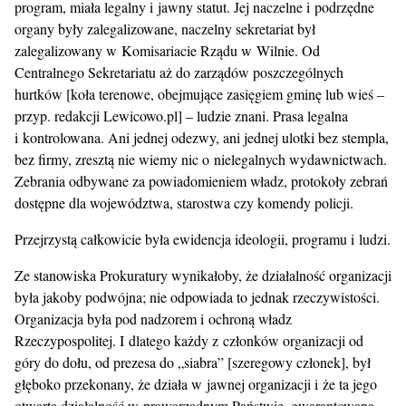
program, miała legalny i jawny statut. Jej naczelne i podrzędne
organy były zalegalizowane, naczelny sekretariat był
zalegalizowany w Komisariacie Rządu w Wilnie. Od
Centralnego Sekretariatu aż do zarządów poszczególnych
hurtków [koła terenowe, obejmujące zasięgiem gminę lub wieś –
przyp. redakcji Lewicowo.pl] – ludzie znani. Prasa legalna
i kontrolowana. Ani jednej odezwy, ani jednej ulotki bez stempla,
bez firmy, zresztą nie wiemy nic o nielegalnych wydawnictwach.
Zebrania odbywane za powiadomieniem władz, protokoły zebrań
dostępne dla województwa, starostwa czy komendy policji.
Przejrzystą całkowicie była ewidencja ideologii, programu i ludzi.
Ze stanowiska Prokuratury wynikałoby, że działalność organizacji
była jakoby podwójna; nie odpowiada to jednak rzeczywistości.
Organizacja była pod nadzorem i ochroną władz
Rzeczypospolitej. I dlatego każdy z członków organizacji od
góry do dołu, od prezesa do „siabra” [szeregowy członek], był
głęboko przekonany, że działa w jawnej organizacji i że ta jego
otwarta działalność w praworządnym Państwie, gwarantowana