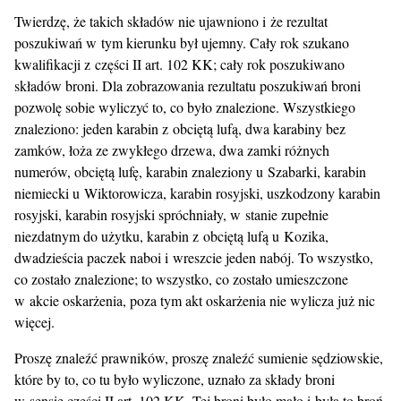
Twierdzę, że takich składów nie ujawniono i że rezultat
poszukiwań w tym kierunku był ujemny. Cały rok szukano
kwalifikacji z części II art. 102 KK; cały rok poszukiwano
składów broni. Dla zobrazowania rezultatu poszukiwań broni
pozwolę sobie wyliczyć to, co było znalezione. Wszystkiego
znaleziono: jeden karabin z obciętą lufą, dwa karabiny bez
zamków, łoża ze zwykłego drzewa, dwa zamki różnych
numerów, obciętą lufę, karabin znaleziony u Szabarki, karabin
niemiecki u Wiktorowicza, karabin rosyjski, uszkodzony karabin
rosyjski, karabin rosyjski spróchniały, w stanie zupełnie
niezdatnym do użytku, karabin z obciętą lufą u Kozika,
dwadzieścia paczek naboi i wreszcie jeden nabój. To wszystko,
co zostało znalezione; to wszystko, co zostało umieszczone
w akcie oskarżenia, poza tym akt oskarżenia nie wylicza już nic
więcej.
Proszę znaleźć prawników, proszę znaleźć sumienie sędziowskie,
które by to, co tu było wyliczone, uznało za składy broni
w sensie części II art. 102 KK. Tej broni było mało i była to broń