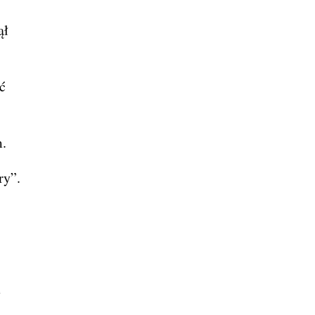
ął
ć
m.
ry”.
e