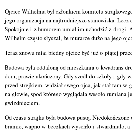
Ojciec Wilhelma był członkiem komitetu strajkowego
jego organizacja na najtrudniejsze stanowiska. Lecz 
Spokojnie i z humorem umiał im uchodzić z drogi. A
Wilhelm często słyszał, że murarze dużo na jego ojc
Teraz znowu miał biedny ojciec być już o piątej prz
Budowa była oddaloną od mieszkania o kwadrans drog
dom, prawie ukończony. Gdy szedł do szkoły i gdy w
przed strejkiem, widział swego ojca, jak stał tam 
na głowie, spod którego wyglądała wesoło rumiana j
gwizdnięciem.
Od czasu strajku była budowa pustą. Niedokończone ok
bramie, wapno w beczkach wyschło i stwardniało, a 