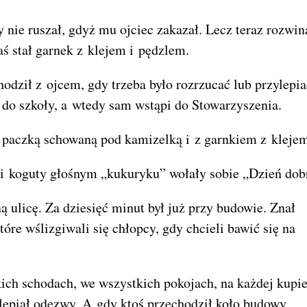
 nie ruszał, gdyż mu ojciec zakazał. Lecz teraz rozwin
aś stał garnek z klejem i pędzlem.
odził z ojcem, gdy trzeba było rozrzucać lub przylepia
 do szkoły, a wtedy sam wstąpi do Stowarzyszenia.
 paczką schowaną pod kamizelką i z garnkiem z kleje
ć i koguty głośnym „kukuryku” wołały sobie „Dzień dob
ulicę. Za dziesięć minut był już przy budowie. Znał
tóre wślizgiwali się chłopcy, gdy chcieli bawić się na
kich schodach, we wszystkich pokojach, na każdej kupi
epiał odezwy. A gdy ktoś przechodził koło budowy,