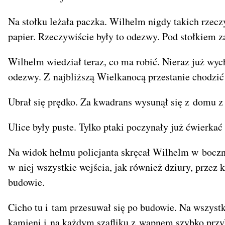
Na stołku leżała paczka. Wilhelm nigdy takich rzeczy
papier. Rzeczywiście były to odezwy. Pod stołkiem z
Wilhelm wiedział teraz, co ma robić. Nieraz już wych
odezwy. Z najbliższą Wielkanocą przestanie chodzić
Ubrał się prędko. Za kwadrans wysunął się z domu z
Ulice były puste. Tylko ptaki poczynały już ćwierka
Na widok hełmu policjanta skręcał Wilhelm w boczną 
w niej wszystkie wejścia, jak również dziury, przez k
budowie.
Cicho tu i tam przesuwał się po budowie. Na wszyst
kamieni i na każdym szafliku z wapnem szybko przyl