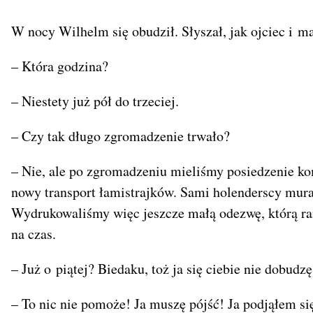
W nocy Wilhelm się obudził. Słyszał, jak ojciec i m
– Która godzina?
– Niestety już pół do trzeciej.
– Czy tak długo zgromadzenie trwało?
– Nie, ale po zgromadzeniu mieliśmy posiedzenie k
nowy transport łamistrajków. Sami holenderscy murar
Wydrukowaliśmy więc jeszcze małą odezwę, którą rani
na czas.
– Już o piątej? Biedaku, toż ja się ciebie nie dobudzę
– To nic nie pomoże! Ja muszę pójść! Ja podjąłem s