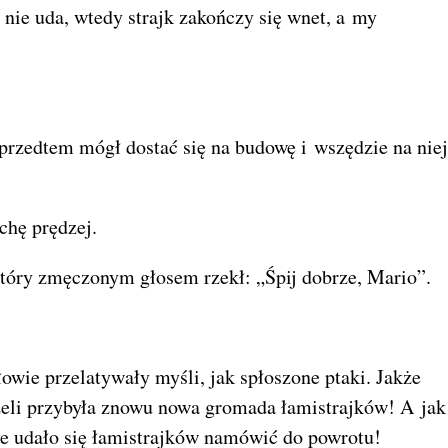
ę nie uda, wtedy strajk zakończy się wnet, a my
 przedtem mógł dostać się na budowę i wszędzie na niej
ochę prędzej.
który zmęczonym głosem rzekł: „Śpij dobrze, Mario”.
owie przelatywały myśli, jak spłoszone ptaki. Jakże
jeżeli przybyła znowu nowa gromada łamistrajków! A jak
że udało się łamistrajków namówić do powrotu!