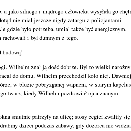
, a jako silnego i mądrego człowieka wysyłała go chęt
dotąd nie miał jeszcze nigdy zatargu z policjantami.
le gdzie było potrzeba, umiał także być energicznym.
a rachowali i był dumnym z tego.
ed budową!
i. Wilhelm znał ją dość dobrze. Był to wielki narożny
racał do domu, Wilhelm przechodził koło niej. Dawniej
w górze, w bluzie pobryzganej wapnem, w starym kapelu
ego twarz, kiedy Wilhelm pozdrawiał ojca znanym
na smutnie patrzyły na ulicę; stosy cegieł zwaliły się
drabiny dzieci podczas zabawy, gdy dozorca nie widzia