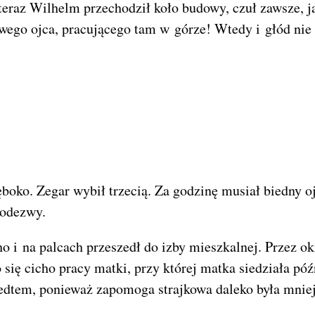
teraz Wilhelm przechodził koło budowy, czuł zawsze, j
swego ojca, pracującego tam w górze! Wtedy i głód nie
ęboko. Zegar wybił trzecią. Za godzinę musiał biedny o
 odezwy.
o i na palcach przeszedł do izby mieszkalnej. Przez o
 się cicho pracy matki, przy której matka siedziała pó
rzedtem, ponieważ zapomoga strajkowa daleko była mnie