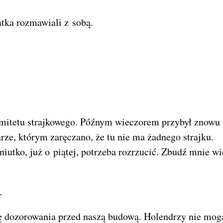
atka rozmawiali z sobą.
omitetu strajkowego. Późnym wieczorem przybył znowu
ze, którym zaręczano, że tu nie ma żadnego strajku.
utko, już o piątej, potrzeba rozrzucić. Zbudź mnie wi
.
ię dozorowania przed naszą budową. Holendrzy nie mog