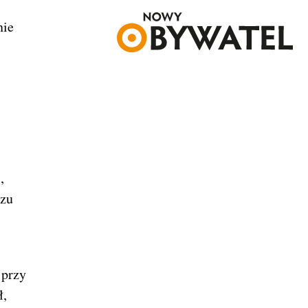
nie
,
szu
 przy
ł,