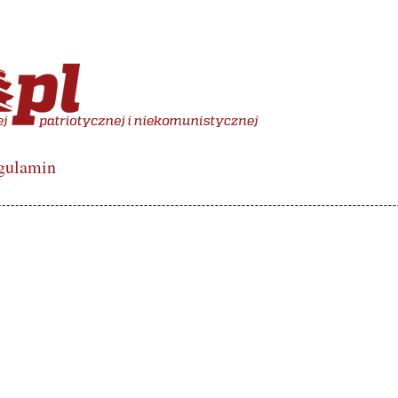
więcony polskiej lewicy de
gulamin