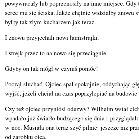
powywracały lub poprzenosiły na inne miejsce. Gdy 
serce mu się ściska. Jakże chętnie widziałby znowu 
byłby tak złym kucharzem jak teraz.
I znowu przyjechali nowi łamistrajki.
I strejk przez to na nowo się przeciągnie.
Gdyby on tak mógł w czymś pomóc!
Począł słuchać. Ojciec spał spokojnie, oddychając gł
wyjść, jeżeli chciał na czas poprzylepiać na budowie
Czy też ojciec przyniósł odezwy? Wilhelm wstał cich
wpadało już światło budzącego się dnia i przyglądało
w noc. Musiała ona teraz szyć pilniej jeszcze niż p
od zarobku ojca.