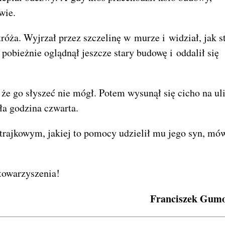
wie.
tróża. Wyjrzał przez szczelinę w murze i widział, jak s
obieżnie oglądnął jeszcze stary budowę i oddalił się
 że go słyszeć nie mógł. Potem wysunął się cicho na ul
ła godzina czwarta.
trajkowym, jakiej to pomocy udzielił mu jego syn, mów
Stowarzyszenia!
Franciszek Gumo