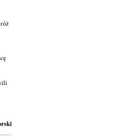
tróż
icę
ili
rski