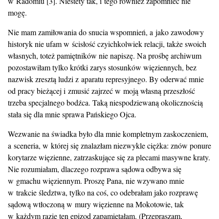
w Radomiu [3]. Niestety tak, i tego również zapomnieć nie
mogę.
Nie mam zamiłowania do snucia wspomnień, a jako zawodowy
historyk nie ufam w ścisłość czyichkolwiek relacji, także swoich
własnych, toteż pamiętników nie napiszę. Na prośbę archiwum
pozostawiłam tylko krótki zarys stosunków więziennych, bez
nazwisk zresztą ludzi z aparatu represyjnego. By oderwać mnie
od pracy bieżącej i zmusić zajrzeć w moją własną przeszłość
trzeba specjalnego bodźca. Taką niespodziewaną okolicznością
stała się dla mnie sprawa Pańskiego Ojca.
Wezwanie na świadka było dla mnie kompletnym zaskoczeniem,
a sceneria, w której się znalazłam niezwykle ciężka: znów ponure
korytarze więzienne, zatrzaskujące się za plecami masywne kraty.
Nie rozumiałam, dlaczego rozprawa sądowa odbywa się
w gmachu więziennym. Proszę Pana, nie wzywano mnie
w trakcie śledztwa, tylko na coś, co odebrałam jako rozprawę
sądową wtłoczoną w mury więzienne na Mokotowie, tak
w każdym razie ten epizod zapamiętałam. (Przepraszam,