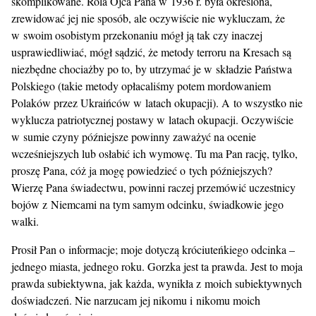
skomplikowane. Rola Ojca Pana w 1936 r. była określona,
zrewidować jej nie sposób, ale oczywiście nie wykluczam, że
w swoim osobistym przekonaniu mógł ją tak czy inaczej
usprawiedliwiać, mógł sądzić, że metody terroru na Kresach są
niezbędne chociażby po to, by utrzymać je w składzie Państwa
Polskiego (takie metody opłacaliśmy potem mordowaniem
Polaków przez Ukraińców w latach okupacji). A to wszystko nie
wyklucza patriotycznej postawy w latach okupacji. Oczywiście
w sumie czyny późniejsze powinny zaważyć na ocenie
wcześniejszych lub osłabić ich wymowę. Tu ma Pan rację, tylko,
proszę Pana, cóż ja mogę powiedzieć o tych późniejszych?
Wierzę Pana świadectwu, powinni raczej przemówić uczestnicy
bojów z Niemcami na tym samym odcinku, świadkowie jego
walki.
Prosił Pan o informacje; moje dotyczą króciuteńkiego odcinka –
jednego miasta, jednego roku. Gorzka jest ta prawda. Jest to moja
prawda subiektywna, jak każda, wynikła z moich subiektywnych
doświadczeń. Nie narzucam jej nikomu i nikomu moich