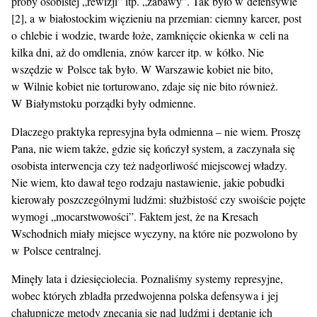
próby osobistej „rewizji” itp. „zabawy”. Tak było w defensywie
[2], a w białostockim więzieniu na przemian: ciemny karcer, post
o chlebie i wodzie, twarde łoże, zamknięcie okienka w celi na
kilka dni, aż do omdlenia, znów karcer itp. w kółko. Nie
wszędzie w Polsce tak było. W Warszawie kobiet nie bito,
w Wilnie kobiet nie torturowano, zdaje się nie bito również.
W Białymstoku porządki były odmienne.
Dlaczego praktyka represyjna była odmienna – nie wiem. Proszę
Pana, nie wiem także, gdzie się kończył system, a zaczynała się
osobista interwencja czy też nadgorliwość miejscowej władzy.
Nie wiem, kto dawał tego rodzaju nastawienie, jakie pobudki
kierowały poszczególnymi ludźmi: służbistość czy swoiście pojęte
wymogi „mocarstwowości”. Faktem jest, że na Kresach
Wschodnich miały miejsce wyczyny, na które nie pozwolono by
w Polsce centralnej.
Minęły lata i dziesięciolecia. Poznaliśmy systemy represyjne,
wobec których zbladła przedwojenna polska defensywa i jej
chałupnicze metody znęcania się nad ludźmi i deptanie ich