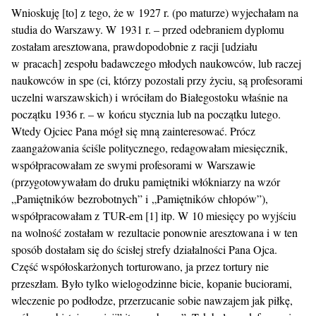
Wnioskuję [to] z tego, że w 1927 r. (po maturze) wyjechałam na
studia do Warszawy. W 1931 r. – przed odebraniem dyplomu
zostałam aresztowana, prawdopodobnie z racji [udziału
w pracach] zespołu badawczego młodych naukowców, lub raczej
naukowców in spe (ci, którzy pozostali przy życiu, są profesorami
uczelni warszawskich) i wróciłam do Białegostoku właśnie na
początku 1936 r. – w końcu stycznia lub na początku lutego.
Wtedy Ojciec Pana mógł się mną zainteresować. Prócz
zaangażowania ściśle politycznego, redagowałam miesięcznik,
współpracowałam ze swymi profesorami w Warszawie
(przygotowywałam do druku pamiętniki włókniarzy na wzór
„Pamiętników bezrobotnych” i „Pamiętników chłopów”),
współpracowałam z TUR-em [1] itp. W 10 miesięcy po wyjściu
na wolność zostałam w rezultacie ponownie aresztowana i w ten
sposób dostałam się do ścisłej strefy działalności Pana Ojca.
Część współoskarżonych torturowano, ja przez tortury nie
przeszłam. Było tylko wielogodzinne bicie, kopanie buciorami,
wleczenie po podłodze, przerzucanie sobie nawzajem jak piłkę,