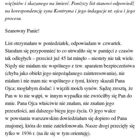
więźniów i skazanego na śmierć. Poniższy list stanowi odpowiedź
na korespondencję syna Kontryma i jego indagacje nt. ojca i jego
procesu.
Szanowny Panie!
List otrzymałam w poniedziałek, odpowiadam w czwartek.
Starałam się przypomnieć to co utrwaliło się w pamięci z czasów
tak odległych – przecież już 45 lat minęło – niestety nie tak wiele.
Nigdy nie miałam nic wspólnego z tzw. aparatem bezpieczeństwa
(chyba jako obiekt jego niepożądanego zainteresowania), nie
miałam i nie mam nic wspólnego z tymi, którzy skazali Pana
Ojca; mogłabym dodać: i więzili moich synów. Sądzę zresztą, że
Pan w to nie wątpi, w innym wypadku nie zwróciłby się Pan do
mnie. Pana Ojca właściwie nie znałam, nie znałam jego
przeszłości, ani dalszego biegu jego życia. O jego walce
w powstaniu warszawskim dowiedziałam się dopiero od Pana
znajomej, która do mnie zatelefonowała. Nasze drogi przecięły się
tylko w 1936 r. (na ile się w tym orientuję).