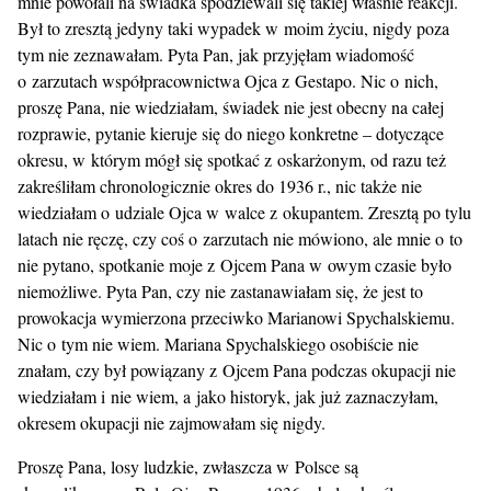
mnie powołali na świadka spodziewali się takiej właśnie reakcji.
Był to zresztą jedyny taki wypadek w moim życiu, nigdy poza
tym nie zeznawałam. Pyta Pan, jak przyjęłam wiadomość
o zarzutach współpracownictwa Ojca z Gestapo. Nic o nich,
proszę Pana, nie wiedziałam, świadek nie jest obecny na całej
rozprawie, pytanie kieruje się do niego konkretne – dotyczące
okresu, w którym mógł się spotkać z oskarżonym, od razu też
zakreśliłam chronologicznie okres do 1936 r., nic także nie
wiedziałam o udziale Ojca w walce z okupantem. Zresztą po tylu
latach nie ręczę, czy coś o zarzutach nie mówiono, ale mnie o to
nie pytano, spotkanie moje z Ojcem Pana w owym czasie było
niemożliwe. Pyta Pan, czy nie zastanawiałam się, że jest to
prowokacja wymierzona przeciwko Marianowi Spychalskiemu.
Nic o tym nie wiem. Mariana Spychalskiego osobiście nie
znałam, czy był powiązany z Ojcem Pana podczas okupacji nie
wiedziałam i nie wiem, a jako historyk, jak już zaznaczyłam,
okresem okupacji nie zajmowałam się nigdy.
Proszę Pana, losy ludzkie, zwłaszcza w Polsce są