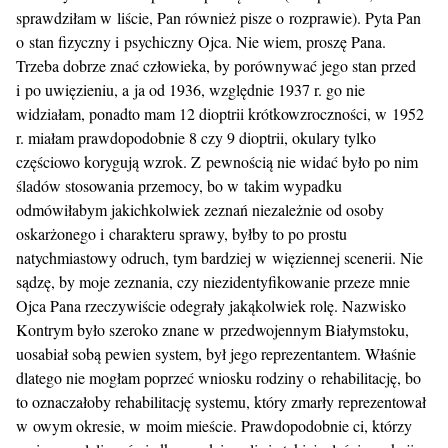
sprawdziłam w liście, Pan również pisze o rozprawie). Pyta Pan
o stan fizyczny i psychiczny Ojca. Nie wiem, proszę Pana.
Trzeba dobrze znać człowieka, by porównywać jego stan przed
i po uwięzieniu, a ja od 1936, względnie 1937 r. go nie
widziałam, ponadto mam 12 dioptrii krótkowzroczności, w 1952
r. miałam prawdopodobnie 8 czy 9 dioptrii, okulary tylko
częściowo korygują wzrok. Z pewnością nie widać było po nim
śladów stosowania przemocy, bo w takim wypadku
odmówiłabym jakichkolwiek zeznań niezależnie od osoby
oskarżonego i charakteru sprawy, byłby to po prostu
natychmiastowy odruch, tym bardziej w więziennej scenerii. Nie
sądzę, by moje zeznania, czy niezidentyfikowanie przeze mnie
Ojca Pana rzeczywiście odegrały jakąkolwiek rolę. Nazwisko
Kontrym było szeroko znane w przedwojennym Białymstoku,
uosabiał sobą pewien system, był jego reprezentantem. Właśnie
dlatego nie mogłam poprzeć wniosku rodziny o rehabilitację, bo
to oznaczałoby rehabilitację systemu, który zmarły reprezentował
w owym okresie, w moim mieście. Prawdopodobnie ci, którzy