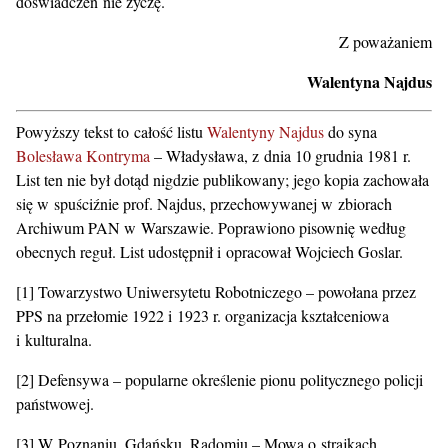
doświadczeń nie życzę.
Z poważaniem
Walentyna Najdus
Powyższy tekst to całość listu
Walentyny Najdus
do syna
Bolesława Kontryma
– Władysława, z dnia 10 grudnia 1981 r.
List ten nie był dotąd nigdzie publikowany; jego kopia zachowała
się w spuściźnie prof. Najdus, przechowywanej w zbiorach
Archiwum PAN w Warszawie. Poprawiono pisownię według
obecnych reguł. List udostępnił i opracował Wojciech Goslar.
[1] Towarzystwo Uniwersytetu Robotniczego – powołana przez
PPS na przełomie 1922 i 1923 r. organizacja kształceniowa
i kulturalna.
[2] Defensywa – popularne określenie pionu politycznego policji
państwowej.
[3] W Poznaniu, Gdańsku, Radomiu – Mowa o strajkach