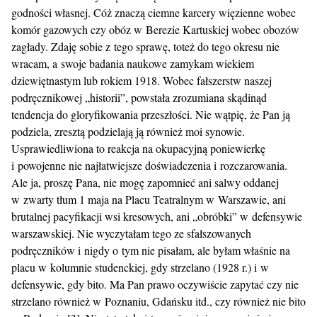
godności własnej. Cóż znaczą ciemne karcery więzienne wobec
komór gazowych czy obóz w Berezie Kartuskiej wobec obozów
zagłady. Zdaję sobie z tego sprawę, toteż do tego okresu nie
wracam, a swoje badania naukowe zamykam wiekiem
dziewiętnastym lub rokiem 1918. Wobec fałszerstw naszej
podręcznikowej „historii”, powstała zrozumiana skądinąd
tendencja do gloryfikowania przeszłości. Nie wątpię, że Pan ją
podziela, zresztą podzielają ją również moi synowie.
Usprawiedliwiona to reakcja na okupacyjną poniewierkę
i powojenne nie najłatwiejsze doświadczenia i rozczarowania.
Ale ja, proszę Pana, nie mogę zapomnieć ani salwy oddanej
w zwarty tłum 1 maja na Placu Teatralnym w Warszawie, ani
brutalnej pacyfikacji wsi kresowych, ani „obróbki” w defensywie
warszawskiej. Nie wyczytałam tego ze sfałszowanych
podręczników i nigdy o tym nie pisałam, ale byłam właśnie na
placu w kolumnie studenckiej, gdy strzelano (1928 r.) i w
defensywie, gdy bito. Ma Pan prawo oczywiście zapytać czy nie
strzelano również w Poznaniu, Gdańsku itd., czy również nie bito