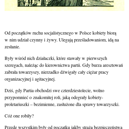
Od początków ruchu socjalistycznego w Polsce kobiety biorą
w nim udział czynny i żywy. Ulegają prześladowaniom, idą na
zesłanie.
Były wśród nich działaczki, które stawały w pierwszych
szeregach, należąc do kierownictwa partii. Gdy burza aresztowań
zabrała towarzyszy, nierzadko dźwigały cały ciężar pracy
organizacyjnej i agitacyjnej.
Dziś, gdy Partia obchodzi swe czterdziestolecie, wolno
przypomnieć o znakomitej roli, jaką odegrały kobiety-
proletariuszki – bezimienne, zasłużone dla sprawy towarzyszki.
Cóż one robiły?
Przede wszystkim były od początku jakby strażą bezpieczeństwa