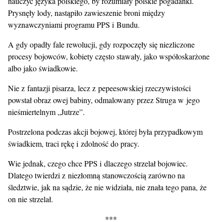
nauczyć języka polskiego, by rozumiały polskie pogadanki.
Prysnęły lody, nastąpiło zawieszenie broni między
wyznawczyniami programu PPS i Bundu.
A gdy opadły fale rewolucji, gdy rozpoczęły się niezliczone
procesy bojowców, kobiety często stawały, jako współoskarżone
albo jako świadkowie.
Nie z fantazji pisarza, lecz z pepeesowskiej rzeczywistości
powstał obraz owej babiny, odmalowany przez Struga w jego
nieśmiertelnym „Jutrze”.
Postrzelona podczas akcji bojowej, której była przypadkowym
świadkiem, traci rękę i zdolność do pracy.
Wie jednak, czego chce PPS i dlaczego strzelał bojowiec.
Dlatego twierdzi z niezłomną stanowczością zarówno na
śledztwie, jak na sądzie, że nie widziała, nie znała tego pana, że
on nie strzelał.
***