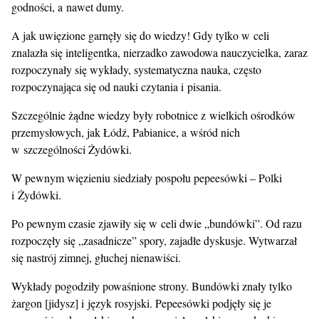
godności, a nawet dumy.
A jak uwięzione garnęły się do wiedzy! Gdy tylko w celi
znalazła się inteligentka, nierzadko zawodowa nauczycielka, zaraz
rozpoczynały się wykłady, systematyczna nauka, często
rozpoczynająca się od nauki czytania i pisania.
Szczególnie żądne wiedzy były robotnice z wielkich ośrodków
przemysłowych, jak Łódź, Pabianice, a wśród nich
w szczególności Żydówki.
W pewnym więzieniu siedziały pospołu pepeesówki – Polki
i Żydówki.
Po pewnym czasie zjawiły się w celi dwie „bundówki”. Od razu
rozpoczęły się „zasadnicze” spory, zajadłe dyskusje. Wytwarzał
się nastrój zimnej, głuchej nienawiści.
Wykłady pogodziły powaśnione strony. Bundówki znały tylko
żargon [jidysz] i język rosyjski. Pepeesówki podjęły się je