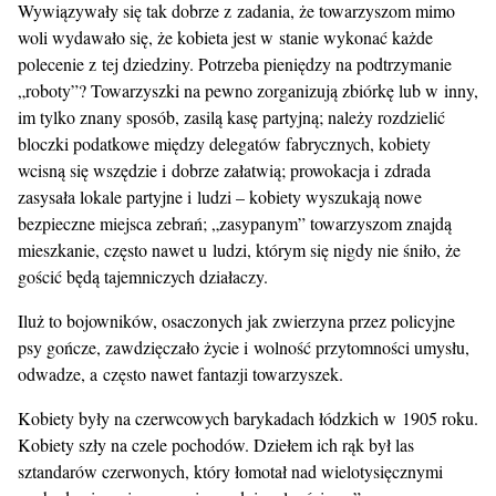
Wywiązywały się tak dobrze z zadania, że towarzyszom mimo
woli wydawało się, że kobieta jest w stanie wykonać każde
polecenie z tej dziedziny. Potrzeba pieniędzy na podtrzymanie
„roboty”? Towarzyszki na pewno zorganizują zbiórkę lub w inny,
im tylko znany sposób, zasilą kasę partyjną; należy rozdzielić
bloczki podatkowe między delegatów fabrycznych, kobiety
wcisną się wszędzie i dobrze załatwią; prowokacja i zdrada
zasysała lokale partyjne i ludzi – kobiety wyszukają nowe
bezpieczne miejsca zebrań; „zasypanym” towarzyszom znajdą
mieszkanie, często nawet u ludzi, którym się nigdy nie śniło, że
gościć będą tajemniczych działaczy.
Iluż to bojowników, osaczonych jak zwierzyna przez policyjne
psy gończe, zawdzięczało życie i wolność przytomności umysłu,
odwadze, a często nawet fantazji towarzyszek.
Kobiety były na czerwcowych barykadach łódzkich w 1905 roku.
Kobiety szły na czele pochodów. Dziełem ich rąk był las
sztandarów czerwonych, który łomotał nad wielotysięcznymi