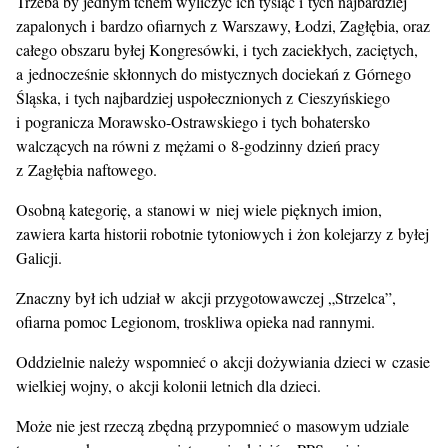
Trzeba by jednym tchem wyliczyć ich tysiąc i tych najbardziej
zapalonych i bardzo ofiarnych z Warszawy, Łodzi, Zagłębia, oraz
całego obszaru byłej Kongresówki, i tych zaciekłych, zaciętych,
a jednocześnie skłonnych do mistycznych dociekań z Górnego
Śląska, i tych najbardziej uspołecznionych z Cieszyńskiego
i pogranicza Morawsko-Ostrawskiego i tych bohatersko
walczących na równi z mężami o 8-godzinny dzień pracy
z Zagłębia naftowego.
Osobną kategorię, a stanowi w niej wiele pięknych imion,
zawiera karta historii robotnie tytoniowych i żon kolejarzy z byłej
Galicji.
Znaczny był ich udział w akcji przygotowawczej „Strzelca”,
ofiarna pomoc Legionom, troskliwa opieka nad rannymi.
Oddzielnie należy wspomnieć o akcji dożywiania dzieci w czasie
wielkiej wojny, o akcji kolonii letnich dla dzieci.
Może nie jest rzeczą zbędną przypomnieć o masowym udziale