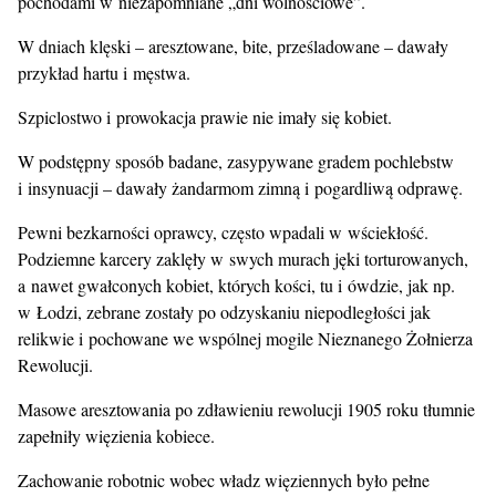
pochodami w niezapomniane „dni wolnościowe”.
W dniach klęski – aresztowane, bite, prześladowane – dawały
przykład hartu i męstwa.
Szpiclostwo i prowokacja prawie nie imały się kobiet.
W podstępny sposób badane, zasypywane gradem pochlebstw
i insynuacji – dawały żandarmom zimną i pogardliwą odprawę.
Pewni bezkarności oprawcy, często wpadali w wściekłość.
Podziemne karcery zaklęły w swych murach jęki torturowanych,
a nawet gwałconych kobiet, których kości, tu i ówdzie, jak np.
w Łodzi, zebrane zostały po odzyskaniu niepodległości jak
relikwie i pochowane we wspólnej mogile Nieznanego Żołnierza
Rewolucji.
Masowe aresztowania po zdławieniu rewolucji 1905 roku tłumnie
zapełniły więzienia kobiece.
Zachowanie robotnic wobec władz więziennych było pełne