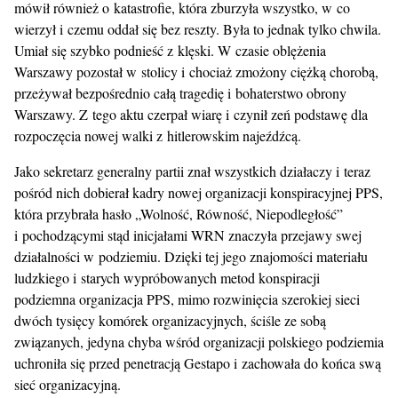
mówił również o katastrofie, która zburzyła wszystko, w co
wierzył i czemu oddał się bez reszty. Była to jednak tylko chwila.
Umiał się szybko podnieść z klęski. W czasie oblężenia
Warszawy pozostał w stolicy i chociaż zmożony ciężką chorobą,
przeżywał bezpośrednio całą tragedię i bohaterstwo obrony
Warszawy. Z tego aktu czerpał wiarę i czynił zeń podstawę dla
rozpoczęcia nowej walki z hitlerowskim najeźdźcą.
Jako sekretarz generalny partii znał wszystkich działaczy i teraz
pośród nich dobierał kadry nowej organizacji konspiracyjnej PPS,
która przybrała hasło „Wolność, Równość, Niepodległość”
i pochodzącymi stąd inicjałami WRN znaczyła przejawy swej
działalności w podziemiu. Dzięki tej jego znajomości materiału
ludzkiego i starych wypróbowanych metod konspiracji
podziemna organizacja PPS, mimo rozwinięcia szerokiej sieci
dwóch tysięcy komórek organizacyjnych, ściśle ze sobą
związanych, jedyna chyba wśród organizacji polskiego podziemia
uchroniła się przed penetracją Gestapo i zachowała do końca swą
sieć organizacyjną.