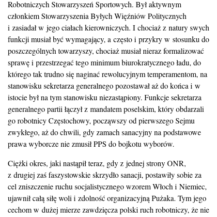
Robotniczych Stowarzyszeń Sportowych. Był aktywnym
członkiem Stowarzyszenia Byłych Więźniów Politycznych
i zasiadał w jego ciałach kierowniczych. I chociaż z natury swych
funkcji musiał być wymagający, a często i przykry w stosunku do
poszczególnych towarzyszy, chociaż musiał nieraz formalizować
sprawę i przestrzegać tego minimum biurokratycznego ładu, do
którego tak trudno się naginać rewolucyjnym temperamentom, na
stanowisku sekretarza generalnego pozostawał aż do końca i w
istocie był na tym stanowisku niezastąpiony. Funkcje sekretarza
generalnego partii łączył z mandatem poselskim, który obdarzali
go robotnicy Częstochowy, począwszy od pierwszego Sejmu
zwykłego, aż do chwili, gdy zamach sanacyjny na podstawowe
prawa wyborcze nie zmusił PPS do bojkotu wyborów.
Ciężki okres, jaki nastąpił teraz, gdy z jednej strony ONR,
z drugiej zaś faszystowskie skrzydło sanacji, postawiły sobie za
cel zniszczenie ruchu socjalistycznego wzorem Włoch i Niemiec,
ujawnił całą siłę woli i zdolność organizacyjną Pużaka. Tym jego
cechom w dużej mierze zawdzięcza polski ruch robotniczy, że nie