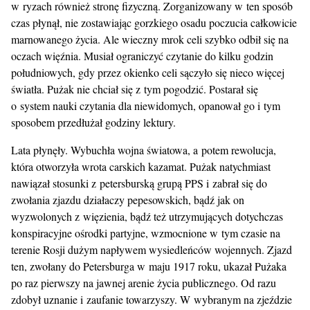
w ryzach również stronę fizyczną. Zorganizowany w ten sposób
czas płynął, nie zostawiając gorzkiego osadu poczucia całkowicie
marnowanego życia. Ale wieczny mrok celi szybko odbił się na
oczach więźnia. Musiał ograniczyć czytanie do kilku godzin
południowych, gdy przez okienko celi sączyło się nieco więcej
światła. Pużak nie chciał się z tym pogodzić. Postarał się
o system nauki czytania dla niewidomych, opanował go i tym
sposobem przedłużał godziny lektury.
Lata płynęły. Wybuchła wojna światowa, a potem rewolucja,
która otworzyła wrota carskich kazamat. Pużak natychmiast
nawiązał stosunki z petersburską grupą PPS i zabrał się do
zwołania zjazdu działaczy pepesowskich, bądź jak on
wyzwolonych z więzienia, bądź też utrzymujących dotychczas
konspiracyjne ośrodki partyjne, wzmocnione w tym czasie na
terenie Rosji dużym napływem wysiedleńców wojennych. Zjazd
ten, zwołany do Petersburga w maju 1917 roku, ukazał Pużaka
po raz pierwszy na jawnej arenie życia publicznego. Od razu
zdobył uznanie i zaufanie towarzyszy. W wybranym na zjeździe