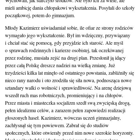
Wychowali, jak starczyło środków. Nie było ich za wiele, ale
mieli ambicję dania chłopakowi wykształcenia. Posyłali do szkoły
początkowej, potem do gimnazjum.
Młody Kazimierz uświadamiał sobie, ile ofiar ze strony rodziców
wymagało jego wykształcenie. Był im wdzięczny, przywiązany
i chciał stać się pomocą, gdy przyjdzie ich starość. Ale myśl
o sprawach rodzinnych i karierze osobistej, tak oczekiwanej
przez rodzinę, musiała zejść na drugi plan. Przesłonił ją idący
przez całą Polskę dreszcz nadziei na wielką zmianę. Już
trzydzieści kilka lat minęło od ostatniego powstania, zabliźniły się
nieco rany narodu i oto zrodziła się siła nowa, podnosząca nowe
sztandary walki o wolność i sprawiedliwość. Na arenę dziejową
wszedł ruch mas robotniczych, promieniujący i na chłopów.
Przez miasta i miasteczka socjalizm szedł swą zwycięską drogą,
pełen idealizmu celów, a zarazem pełen zapowiedzi realizacji
głoszonych haseł. Kazimierz, wówczas uczeń gimnazjalny,
zachłysnął się tym powiewem. Zabrał się do studiów
społecznych, które otwierały przed nim nowe szerokie horyzonty.