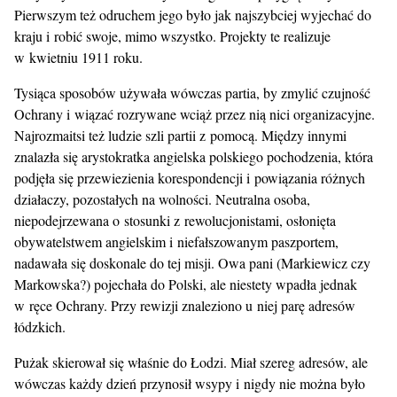
Pierwszym też odruchem jego było jak najszybciej wyjechać do
kraju i robić swoje, mimo wszystko. Projekty te realizuje
w kwietniu 1911 roku.
Tysiąca sposobów używała wówczas partia, by zmylić czujność
Ochrany i wiązać rozrywane wciąż przez nią nici organizacyjne.
Najrozmaitsi też ludzie szli partii z pomocą. Między innymi
znalazła się arystokratka angielska polskiego pochodzenia, która
podjęła się przewiezienia korespondencji i powiązania różnych
działaczy, pozostałych na wolności. Neutralna osoba,
niepodejrzewana o stosunki z rewolucjonistami, osłonięta
obywatelstwem angielskim i niefałszowanym paszportem,
nadawała się doskonale do tej misji. Owa pani (Markiewicz czy
Markowska?) pojechała do Polski, ale niestety wpadła jednak
w ręce Ochrany. Przy rewizji znaleziono u niej parę adresów
łódzkich.
Pużak skierował się właśnie do Łodzi. Miał szereg adresów, ale
wówczas każdy dzień przynosił wsypy i nigdy nie można było