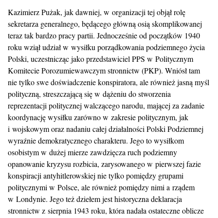
Kazimierz Pużak, jak dawniej, w organizacji tej objął rolę
sekretarza generalnego, będącego główną osią skomplikowanej
teraz tak bardzo pracy partii. Jednocześnie od początków 1940
roku wziął udział w wysiłku porządkowania podziemnego życia
Polski, uczestnicząc jako przedstawiciel PPS w Politycznym
Komitecie Porozumiewawczym stronnictw (PKP). Wniósł tam
nie tylko swe doświadczenie konspiratora, ale również jasną myśl
polityczną, streszczającą się w dążeniu do stworzenia
reprezentacji politycznej walczącego narodu, mającej za zadanie
koordynację wysiłku zarówno w zakresie politycznym, jak
i wojskowym oraz nadaniu całej działalności Polski Podziemnej
wyraźnie demokratycznego charakteru. Jego to wysiłkom
osobistym w dużej mierze zawdzięcza ruch podziemny
opanowanie kryzysu rozbicia, zarysowanego w pierwszej fazie
konspiracji antyhitlerowskiej nie tylko pomiędzy grupami
politycznymi w Polsce, ale również pomiędzy nimi a rządem
w Londynie. Jego też dziełem jest historyczna deklaracja
stronnictw z sierpnia 1943 roku, która nadała ostateczne oblicze