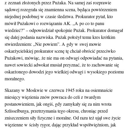
z zeznań złożonych przez Pużaka. Na samej zaś rozprawie
sądowej rozegrała się znamienna scena, będąca powtórzeniem
niejednej podobnej w czasie śledztwa. Prokurator pytał, kto
mówił Pużakowi o rozwiązaniu AK. „A po co to panu
wiedzieć?” – odpowiedział spokojnie Pużak. Prokurator domagał
się dalej podania nazwiska. Pużak położył temu kres krótkim
stwierdzeniem: „Nie powiem”. A gdy w swej mowie
oskarżycielskiej prokurator scenę tę chciał obrócić przeciwko
Pużakowi, mówiąc, że nie ma on odwagi odpowiadać na pytania,
nawet sowiecki adwokat musiał przyznać, że to zachowanie się
oskarżonego dowodzi jego wielkiej odwagi i wysokiego poziomu
moralnego.
Skazany w Moskwie w czerwcu 1945 roku na osiemnaście
miesięcy więzienia znów powraca do celi z twardym
postanowieniem, jak ongiś, gdy zamykały się za nim wrota
Szlisselburga, przetrzymania tego okresu, chroniąc przed
zniszczeniem siły fizyczne i moralne. Od razu też ujął swe życie
więzienne w ścisły rygor, dając przykład współwięźniom, jak