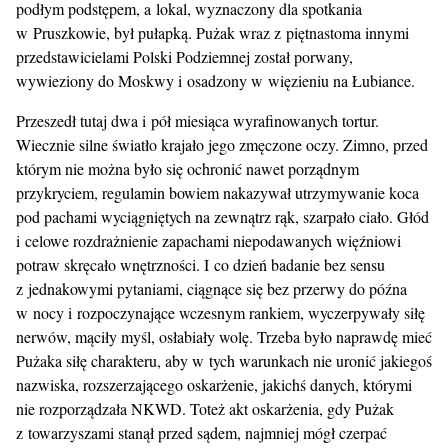
podłym podstępem, a lokal, wyznaczony dla spotkania
w Pruszkowie, był pułapką. Pużak wraz z piętnastoma innymi
przedstawicielami Polski Podziemnej został porwany,
wywieziony do Moskwy i osadzony w więzieniu na Łubiance.
Przeszedł tutaj dwa i pół miesiąca wyrafinowanych tortur.
Wiecznie silne światło krajało jego zmęczone oczy. Zimno, przed
którym nie można było się ochronić nawet porządnym
przykryciem, regulamin bowiem nakazywał utrzymywanie koca
pod pachami wyciągniętych na zewnątrz rąk, szarpało ciało. Głód
i celowe rozdrażnienie zapachami niepodawanych więźniowi
potraw skręcało wnętrzności. I co dzień badanie bez sensu
z jednakowymi pytaniami, ciągnące się bez przerwy do późna
w nocy i rozpoczynające wczesnym rankiem, wyczerpywały siłę
nerwów, mąciły myśl, osłabiały wolę. Trzeba było naprawdę mieć
Pużaka siłę charakteru, aby w tych warunkach nie uronić jakiegoś
nazwiska, rozszerzającego oskarżenie, jakichś danych, którymi
nie rozporządzała NKWD. Toteż akt oskarżenia, gdy Pużak
z towarzyszami stanął przed sądem, najmniej mógł czerpać