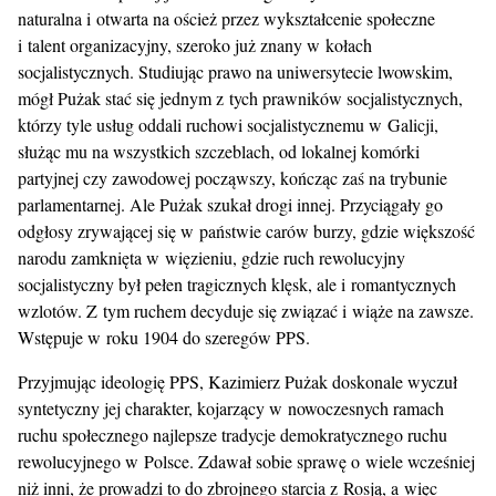
naturalna i otwarta na oścież przez wykształcenie społeczne
i talent organizacyjny, szeroko już znany w kołach
socjalistycznych. Studiując prawo na uniwersytecie lwowskim,
mógł Pużak stać się jednym z tych prawników socjalistycznych,
którzy tyle usług oddali ruchowi socjalistycznemu w Galicji,
służąc mu na wszystkich szczeblach, od lokalnej komórki
partyjnej czy zawodowej począwszy, kończąc zaś na trybunie
parlamentarnej. Ale Pużak szukał drogi innej. Przyciągały go
odgłosy zrywającej się w państwie carów burzy, gdzie większość
narodu zamknięta w więzieniu, gdzie ruch rewolucyjny
socjalistyczny był pełen tragicznych klęsk, ale i romantycznych
wzlotów. Z tym ruchem decyduje się związać i wiąże na zawsze.
Wstępuje w roku 1904 do szeregów PPS.
Przyjmując ideologię PPS, Kazimierz Pużak doskonale wyczuł
syntetyczny jej charakter, kojarzący w nowoczesnych ramach
ruchu społecznego najlepsze tradycje demokratycznego ruchu
rewolucyjnego w Polsce. Zdawał sobie sprawę o wiele wcześniej
niż inni, że prowadzi to do zbrojnego starcia z Rosją, a więc