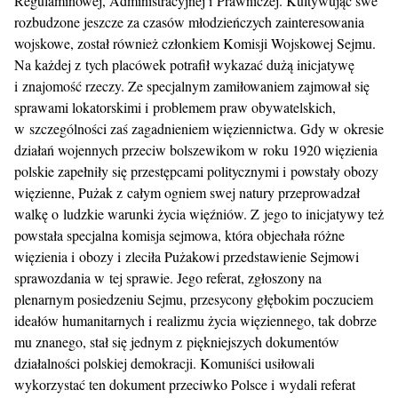
Regulaminowej, Administracyjnej i Prawniczej. Kultywując swe
rozbudzone jeszcze za czasów młodzieńczych zainteresowania
wojskowe, został również członkiem Komisji Wojskowej Sejmu.
Na każdej z tych placówek potrafił wykazać dużą inicjatywę
i znajomość rzeczy. Ze specjalnym zamiłowaniem zajmował się
sprawami lokatorskimi i problemem praw obywatelskich,
w szczególności zaś zagadnieniem więziennictwa. Gdy w okresie
działań wojennych przeciw bolszewikom w roku 1920 więzienia
polskie zapełniły się przestępcami politycznymi i powstały obozy
więzienne, Pużak z całym ogniem swej natury przeprowadzał
walkę o ludzkie warunki życia więźniów. Z jego to inicjatywy też
powstała specjalna komisja sejmowa, która objechała różne
więzienia i obozy i zleciła Pużakowi przedstawienie Sejmowi
sprawozdania w tej sprawie. Jego referat, zgłoszony na
plenarnym posiedzeniu Sejmu, przesycony głębokim poczuciem
ideałów humanitarnych i realizmu życia więziennego, tak dobrze
mu znanego, stał się jednym z piękniejszych dokumentów
działalności polskiej demokracji. Komuniści usiłowali
wykorzystać ten dokument przeciwko Polsce i wydali referat