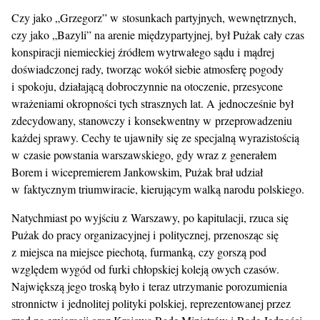
Czy jako „Grzegorz” w stosunkach partyjnych, wewnętrznych,
czy jako „Bazyli” na arenie międzypartyjnej, był Pużak cały czas
konspiracji niemieckiej źródłem wytrwałego sądu i mądrej
doświadczonej rady, tworząc wokół siebie atmosferę pogody
i spokoju, działającą dobroczynnie na otoczenie, przesycone
wrażeniami okropności tych strasznych lat. A jednocześnie był
zdecydowany, stanowczy i konsekwentny w przeprowadzeniu
każdej sprawy. Cechy te ujawniły się ze specjalną wyrazistością
w czasie powstania warszawskiego, gdy wraz z generałem
Borem i wicepremierem Jankowskim, Pużak brał udział
w faktycznym triumwiracie, kierującym walką narodu polskiego.
Natychmiast po wyjściu z Warszawy, po kapitulacji, rzuca się
Pużak do pracy organizacyjnej i politycznej, przenosząc się
z miejsca na miejsce piechotą, furmanką, czy gorszą pod
względem wygód od furki chłopskiej koleją owych czasów.
Największą jego troską było i teraz utrzymanie porozumienia
stronnictw i jednolitej polityki polskiej, reprezentowanej przez