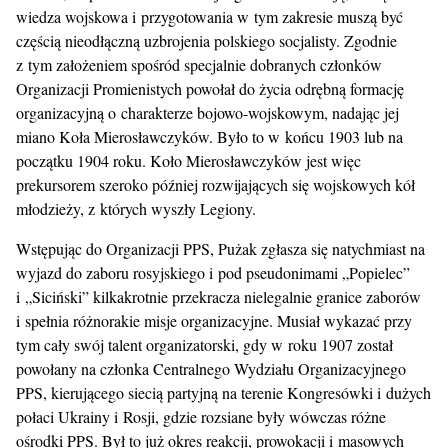
wiedza wojskowa i przygotowania w tym zakresie muszą być
częścią nieodłączną uzbrojenia polskiego socjalisty. Zgodnie
z tym założeniem spośród specjalnie dobranych członków
Organizacji Promienistych powołał do życia odrębną formację
organizacyjną o charakterze bojowo-wojskowym, nadając jej
miano Koła Mierosławczyków. Było to w końcu 1903 lub na
początku 1904 roku. Koło Mierosławczyków jest więc
prekursorem szeroko później rozwijających się wojskowych kół
młodzieży, z których wyszły Legiony.
Wstępując do Organizacji PPS, Pużak zgłasza się natychmiast na
wyjazd do zaboru rosyjskiego i pod pseudonimami „Popielec”
i „Siciński” kilkakrotnie przekracza nielegalnie granice zaborów
i spełnia różnorakie misje organizacyjne. Musiał wykazać przy
tym cały swój talent organizatorski, gdy w roku 1907 został
powołany na członka Centralnego Wydziału Organizacyjnego
PPS, kierującego siecią partyjną na terenie Kongresówki i dużych
połaci Ukrainy i Rosji, gdzie rozsiane były wówczas różne
ośrodki PPS. Był to już okres reakcji, prowokacji i masowych