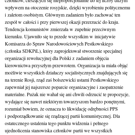
członków, cieszących się nieproporcjonalnie do tej liczby dużym
wpływem na otoczenie rosyjskie, dzięki wyrobieniu politycznemu
i zaletom osobistym. Głównym zadaniem było zachować ten
zespół w całości i przy pierwszej okazji przerzucić do kraju.
Tendencja komunistów zmierzała w zupełnie przeciwnym
kierunku. Ujawniło się to przede wszystkim w inicjatywie
Komisarza do Spraw Narodowościowych Pestkowskiego
(członka SDKPiL), który zaprojektował stworzenie specjalnej
organizacji rewolucyjnej dla Polski z zadaniem objęcia
kierownictwa przyszłym przewrotem. Organizacja ta miała objąć
możliwie wszystkich działaczy socjalistycznych znajdujących się
na terenie Rosji, rząd zaś bolszewicki ustami Pestkowskiego
zapewniał jej najszersze poparcie organizacyjne i zaopatrzenie
materialne. Pużak nie wahał się ani chwili odrzucić te propozycje,
wydające się nawet niektórym towarzyszom bardzo ponętnymi,
rozumiał bowiem, że oznacza to likwidację odrębności PPS
i podporządkowanie się rządzącej partii komunistycznej. Dla
ostatecznego ustalenia tego punktu widzenia i pełnego
ujednolicenia stanowiska członków partii we wszystkich