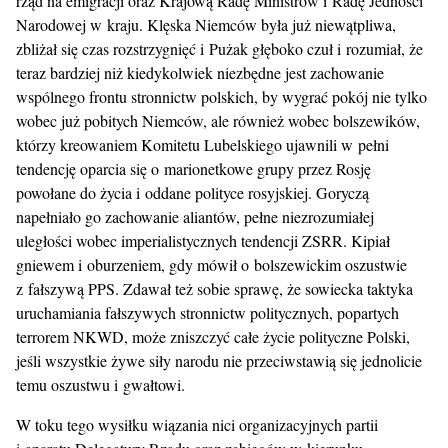
rząd na emigracji oraz Krajową Radę Ministrów i Radę Jedności
Narodowej w kraju. Klęska Niemców była już niewątpliwa,
zbliżał się czas rozstrzygnięć i Pużak głęboko czuł i rozumiał, że
teraz bardziej niż kiedykolwiek niezbędne jest zachowanie
wspólnego frontu stronnictw polskich, by wygrać pokój nie tylko
wobec już pobitych Niemców, ale również wobec bolszewików,
którzy kreowaniem Komitetu Lubelskiego ujawnili w pełni
tendencję oparcia się o marionetkowe grupy przez Rosję
powołane do życia i oddane polityce rosyjskiej. Goryczą
napełniało go zachowanie aliantów, pełne niezrozumiałej
uległości wobec imperialistycznych tendencji ZSRR. Kipiał
gniewem i oburzeniem, gdy mówił o bolszewickim oszustwie
z fałszywą PPS. Zdawał też sobie sprawę, że sowiecka taktyka
uruchamiania fałszywych stronnictw politycznych, popartych
terrorem NKWD, może zniszczyć całe życie polityczne Polski,
jeśli wszystkie żywe siły narodu nie przeciwstawią się jednolicie
temu oszustwu i gwałtowi.
W toku tego wysiłku wiązania nici organizacyjnych partii