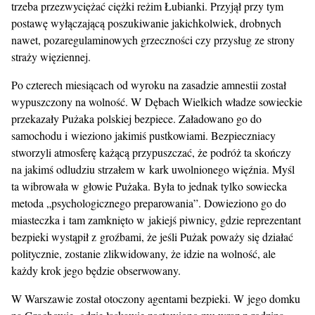
trzeba przezwyciężać ciężki reżim Łubianki. Przyjął przy tym
postawę wyłączającą poszukiwanie jakichkolwiek, drobnych
nawet, pozaregulaminowych grzeczności czy przysług ze strony
straży więziennej.
Po czterech miesiącach od wyroku na zasadzie amnestii został
wypuszczony na wolność. W Dębach Wielkich władze sowieckie
przekazały Pużaka polskiej bezpiece. Załadowano go do
samochodu i wieziono jakimiś pustkowiami. Bezpieczniacy
stworzyli atmosferę każącą przypuszczać, że podróż ta skończy
na jakimś odludziu strzałem w kark uwolnionego więźnia. Myśl
ta wibrowała w głowie Pużaka. Była to jednak tylko sowiecka
metoda „psychologicznego preparowania”. Dowieziono go do
miasteczka i tam zamknięto w jakiejś piwnicy, gdzie reprezentant
bezpieki wystąpił z groźbami, że jeśli Pużak poważy się działać
politycznie, zostanie zlikwidowany, że idzie na wolność, ale
każdy krok jego będzie obserwowany.
W Warszawie został otoczony agentami bezpieki. W jego domku