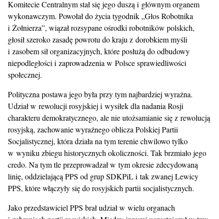
Komitecie Centralnym stał się jego duszą i głównym organem
wykonawczym. Powołał do życia tygodnik „Głos Robotnika
i Żołnierza”, wiązał rozsypane ośrodki robotników polskich,
głosił szeroko zasadę powrotu do kraju z dorobkiem myśli
i zasobem sił organizacyjnych, które posłużą do odbudowy
niepodległości i zaprowadzenia w Polsce sprawiedliwości
społecznej.
Polityczna postawa jego była przy tym najbardziej wyraźna.
Udział w rewolucji rosyjskiej i wysiłek dla nadania Rosji
charakteru demokratycznego, ale nie utożsamianie się z rewolucją
rosyjską, zachowanie wyraźnego oblicza Polskiej Partii
Socjalistycznej, która działa na tym terenie chwilowo tylko
w wyniku zbiegu historycznych okoliczności. Tak brzmiało jego
credo. Na tym tle przeprowadzał w tym okresie zdecydowaną
linię, oddzielającą PPS od grup SDKPiL i tak zwanej Lewicy
PPS, które włączyły się do rosyjskich partii socjalistycznych.
Jako przedstawiciel PPS brał udział w wielu organach