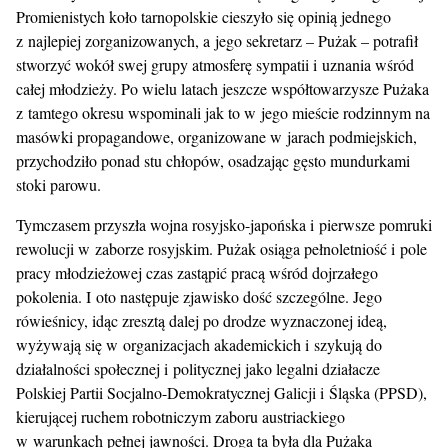
Promienistych koło tarnopolskie cieszyło się opinią jednego
z najlepiej zorganizowanych, a jego sekretarz – Pużak – potrafił
stworzyć wokół swej grupy atmosferę sympatii i uznania wśród
całej młodzieży. Po wielu latach jeszcze współtowarzysze Pużaka
z tamtego okresu wspominali jak to w jego mieście rodzinnym na
masówki propagandowe, organizowane w jarach podmiejskich,
przychodziło ponad stu chłopów, osadzając gęsto mundurkami
stoki parowu.
Tymczasem przyszła wojna rosyjsko-japońska i pierwsze pomruki
rewolucji w zaborze rosyjskim. Pużak osiąga pełnoletniość i pole
pracy młodzieżowej czas zastąpić pracą wśród dojrzałego
pokolenia. I oto następuje zjawisko dość szczególne. Jego
rówieśnicy, idąc zresztą dalej po drodze wyznaczonej ideą,
wyżywają się w organizacjach akademickich i szykują do
działalności społecznej i politycznej jako legalni działacze
Polskiej Partii Socjalno-Demokratycznej Galicji i Śląska (PPSD),
kierującej ruchem robotniczym zaboru austriackiego
w warunkach pełnej jawności. Droga ta była dla Pużaka