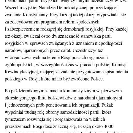
i zebraniach partii rosyjskich. Między innymi uczestniczył w tzw.
Wszechrosyjskiej Naradzie Demokratycznej, poprzedzającej
zwołanie Konstytuanty. Przy każdej takiej okazji wypowiadał się
za zdecydowanym programem reform społecznych
i zabezpieczeniem rodzącej się demokracji rosyjskiej. Przy każdej
też okazji zwalczał ostro dwuznaczność stanowiska partii
rosyjskich w sprawach związanych z uznaniem niepodległości
narodów, ujarzmionych przez carat. Uczestniczył też
w organizowanych na terenie Rosji pracach organizacji
ogólnopolskich, w szczególności zaś w pracach polskiej Komisji
Rewindykacyjnej, mającej za zadanie przygotowanie spisu mienia
polskiego w Rosji, które miało być zwrócone Polsce.
Po październikowym zamachu komunistycznym w pierwszym
okresie gorącego flirtu bolszewików z narodami ujarzmionymi
i jednoczesnych prób penetrowania ich organizacji, Pużak
wypełniał trudną rolę obrony samodzielności partii, która
tymczasem rozwinęła się i zorganizowała na wielkich
przestrzeniach Rosji dość znaczną siłę, liczącą około 4000