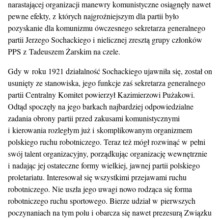
narastającej organizacji manewry komunistyczne osiągnęły nawet
pewne efekty, z których najgroźniejszym dla partii było
pozyskanie dla komunizmu ówczesnego sekretarza generalnego
partii Jerzego Sochackiego i nielicznej zresztą grupy członków
PPS z Tadeuszem Żarskim na czele.
Gdy w roku 1921 działalność Sochackiego ujawniła się, został on
usunięty ze stanowiska, jego funkcje zaś sekretarza generalnego
partii Centralny Komitet powierzył Kazimierzowi Pużakowi.
Odtąd spoczęły na jego barkach najbardziej odpowiedzialne
zadania obrony partii przed zakusami komunistycznymi
i kierowania rozległym już i skomplikowanym organizmem
polskiego ruchu robotniczego. Teraz też mógł rozwinąć w pełni
swój talent organizacyjny, porządkując organizację wewnętrznie
i nadając jej ostateczne formy wielkiej, jawnej partii polskiego
proletariatu. Interesował się wszystkimi przejawami ruchu
robotniczego. Nie uszła jego uwagi nowo rodząca się forma
robotniczego ruchu sportowego. Bierze udział w pierwszych
poczynaniach na tym polu i obarcza się nawet prezesurą Związku