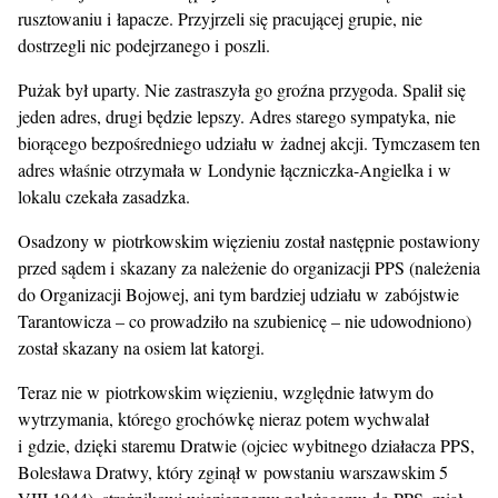
rusztowaniu i łapacze. Przyjrzeli się pracującej grupie, nie
dostrzegli nic podejrzanego i poszli.
Pużak był uparty. Nie zastraszyła go groźna przygoda. Spalił się
jeden adres, drugi będzie lepszy. Adres starego sympatyka, nie
biorącego bezpośredniego udziału w żadnej akcji. Tymczasem ten
adres właśnie otrzymała w Londynie łączniczka-Angielka i w
lokalu czekała zasadzka.
Osadzony w piotrkowskim więzieniu został następnie postawiony
przed sądem i skazany za należenie do organizacji PPS (należenia
do Organizacji Bojowej, ani tym bardziej udziału w zabójstwie
Tarantowicza – co prowadziło na szubienicę – nie udowodniono)
został skazany na osiem lat katorgi.
Teraz nie w piotrkowskim więzieniu, względnie łatwym do
wytrzymania, którego grochówkę nieraz potem wychwalał
i gdzie, dzięki staremu Dratwie (ojciec wybitnego działacza PPS,
Bolesława Dratwy, który zginął w powstaniu warszawskim 5