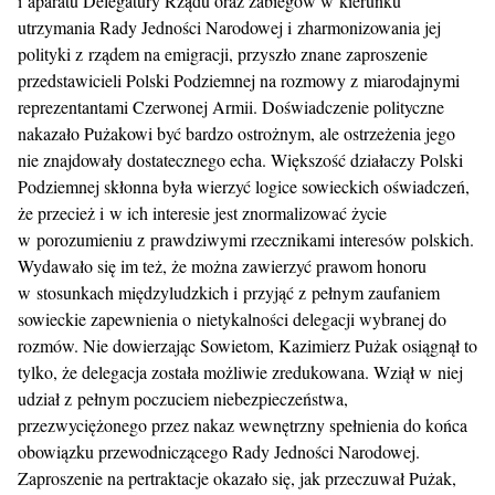
i aparatu Delegatury Rządu oraz zabiegów w kierunku
utrzymania Rady Jedności Narodowej i zharmonizowania jej
polityki z rządem na emigracji, przyszło znane zaproszenie
przedstawicieli Polski Podziemnej na rozmowy z miarodajnymi
reprezentantami Czerwonej Armii. Doświadczenie polityczne
nakazało Pużakowi być bardzo ostrożnym, ale ostrzeżenia jego
nie znajdowały dostatecznego echa. Większość działaczy Polski
Podziemnej skłonna była wierzyć logice sowieckich oświadczeń,
że przecież i w ich interesie jest znormalizować życie
w porozumieniu z prawdziwymi rzecznikami interesów polskich.
Wydawało się im też, że można zawierzyć prawom honoru
w stosunkach międzyludzkich i przyjąć z pełnym zaufaniem
sowieckie zapewnienia o nietykalności delegacji wybranej do
rozmów. Nie dowierzając Sowietom, Kazimierz Pużak osiągnął to
tylko, że delegacja została możliwie zredukowana. Wziął w niej
udział z pełnym poczuciem niebezpieczeństwa,
przezwyciężonego przez nakaz wewnętrzny spełnienia do końca
obowiązku przewodniczącego Rady Jedności Narodowej.
Zaproszenie na pertraktacje okazało się, jak przeczuwał Pużak,