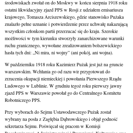
środowiskach zwołał on do Moskwy w końcu sierpnia 1918 roku
ostatni likwidacyjny zjazd PPS w Rosji z udziałem emisariusza
krajowego, Tomasza Arciszewskiego, gdzie stanowisko Pużaka
znalazło pełne uznanie i potwierdzenie przez uchwałę nakazującą
wszystkim członkom partii przerzucać się do kraju. Szerokie
możliwości w tym kierunku stworzyły zanarchizowane warunki
ruchu granicznego, wywołane zrealizowaniem bolszewickiego
hasła tych dni: „Ni mira, ni wojny” (ani pokój, ani wojna).
W październiku 1918 roku Kazimierz Pużak jest już na gruncie
warszawskim. Wchłania go od razu wir przygotowań do
zrzucenia okupacji niemieckiej i powołania Pierwszego Rządu
Ludowego w Lublinie. W grudniu tegoż roku pierwszy jawny
zjazd PPS w Warszawie powołał go do Centralnego Komitetu
Robotniczego PPS.
Przy wyborach do Sejmu Ustawodawczego Pużak został
wybrany na posła z Zagłębia Dąbrowskiego i objął godność
sekretarza Sejmu. Poświęcał się pracom w Komisji