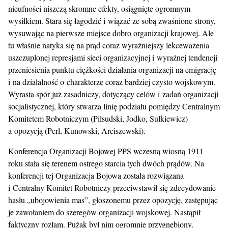
nieufności niszczą skromne efekty, osiągnięte ogromnym
wysiłkiem. Stara się łagodzić i wiązać ze sobą zwaśnione strony,
wysuwając na pierwsze miejsce dobro organizacji krajowej. Ale
tu właśnie natyka się na prąd coraz wyraźniejszy lekceważenia
uszczuplonej represjami sieci organizacyjnej i wyraźnej tendencji
przeniesienia punktu ciężkości działania organizacji na emigrację
i na działalność o charakterze coraz bardziej czysto wojskowym.
Wyrasta spór już zasadniczy, dotyczący celów i zadań organizacji
socjalistycznej, który stwarza linię podziału pomiędzy Centralnym
Komitetem Robotniczym (Piłsudski, Jodko, Sulkiewicz)
a opozycją (Perl, Kunowski, Arciszewski).
Konferencja Organizacji Bojowej PPS wczesną wiosną 1911
roku stała się terenem ostrego starcia tych dwóch prądów. Na
konferencji tej Organizacja Bojowa została rozwiązana
i Centralny Komitet Robotniczy przeciwstawił się zdecydowanie
hasłu „ubojowienia mas”, głoszonemu przez opozycję, zastępując
je zawołaniem do szeregów organizacji wojskowej. Nastąpił
faktyczny rozłam. Pużak był nim ogromnie przygnębiony.