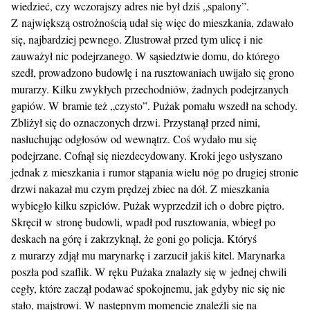
wiedzieć, czy wczorajszy adres nie był dziś „spalony”.
Z największą ostrożnością udał się więc do mieszkania, zdawało
się, najbardziej pewnego. Zlustrował przed tym ulicę i nie
zauważył nic podejrzanego. W sąsiedztwie domu, do którego
szedł, prowadzono budowlę i na rusztowaniach uwijało się grono
murarzy. Kilku zwykłych przechodniów, żadnych podejrzanych
gapiów. W bramie też „czysto”. Pużak pomału wszedł na schody.
Zbliżył się do oznaczonych drzwi. Przystanął przed nimi,
nasłuchując odgłosów od wewnątrz. Coś wydało mu się
podejrzane. Cofnął się niezdecydowany. Kroki jego usłyszano
jednak z mieszkania i rumor stąpania wielu nóg po drugiej stronie
drzwi nakazał mu czym prędzej zbiec na dół. Z mieszkania
wybiegło kilku szpiclów. Pużak wyprzedził ich o dobre piętro.
Skręcił w stronę budowli, wpadł pod rusztowania, wbiegł po
deskach na górę i zakrzyknął, że goni go policja. Któryś
z murarzy zdjął mu marynarkę i zarzucił jakiś kitel. Marynarka
poszła pod szaflik. W ręku Pużaka znalazły się w jednej chwili
cegły, które zaczął podawać spokojnemu, jak gdyby nic się nie
stało, majstrowi. W następnym momencie znaleźli się na