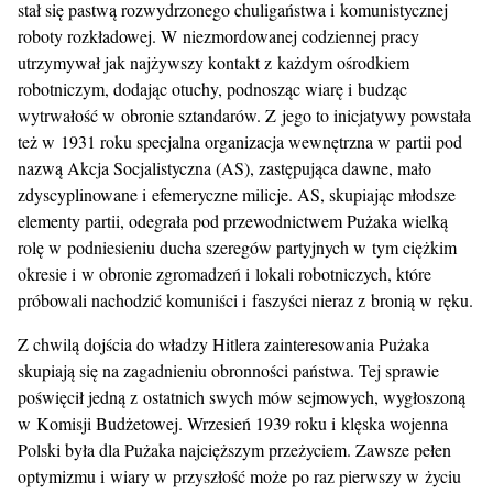
stał się pastwą rozwydrzonego chuligaństwa i komunistycznej
roboty rozkładowej. W niezmordowanej codziennej pracy
utrzymywał jak najżywszy kontakt z każdym ośrodkiem
robotniczym, dodając otuchy, podnosząc wiarę i budząc
wytrwałość w obronie sztandarów. Z jego to inicjatywy powstała
też w 1931 roku specjalna organizacja wewnętrzna w partii pod
nazwą Akcja Socjalistyczna (AS), zastępująca dawne, mało
zdyscyplinowane i efemeryczne milicje. AS, skupiając młodsze
elementy partii, odegrała pod przewodnictwem Pużaka wielką
rolę w podniesieniu ducha szeregów partyjnych w tym ciężkim
okresie i w obronie zgromadzeń i lokali robotniczych, które
próbowali nachodzić komuniści i faszyści nieraz z bronią w ręku.
Z chwilą dojścia do władzy Hitlera zainteresowania Pużaka
skupiają się na zagadnieniu obronności państwa. Tej sprawie
poświęcił jedną z ostatnich swych mów sejmowych, wygłoszoną
w Komisji Budżetowej. Wrzesień 1939 roku i klęska wojenna
Polski była dla Pużaka najcięższym przeżyciem. Zawsze pełen
optymizmu i wiary w przyszłość może po raz pierwszy w życiu