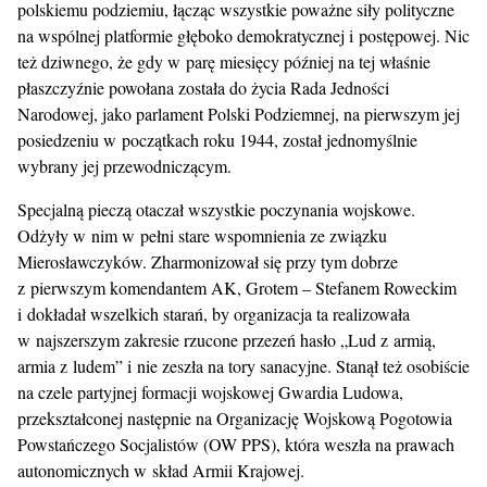
polskiemu podziemiu, łącząc wszystkie poważne siły polityczne
na wspólnej platformie głęboko demokratycznej i postępowej. Nic
też dziwnego, że gdy w parę miesięcy później na tej właśnie
płaszczyźnie powołana została do życia Rada Jedności
Narodowej, jako parlament Polski Podziemnej, na pierwszym jej
posiedzeniu w początkach roku 1944, został jednomyślnie
wybrany jej przewodniczącym.
Specjalną pieczą otaczał wszystkie poczynania wojskowe.
Odżyły w nim w pełni stare wspomnienia ze związku
Mierosławczyków. Zharmonizował się przy tym dobrze
z pierwszym komendantem AK, Grotem – Stefanem Roweckim
i dokładał wszelkich starań, by organizacja ta realizowała
w najszerszym zakresie rzucone przezeń hasło „Lud z armią,
armia z ludem” i nie zeszła na tory sanacyjne. Stanął też osobiście
na czele partyjnej formacji wojskowej Gwardia Ludowa,
przekształconej następnie na Organizację Wojskową Pogotowia
Powstańczego Socjalistów (OW PPS), która weszła na prawach
autonomicznych w skład Armii Krajowej.