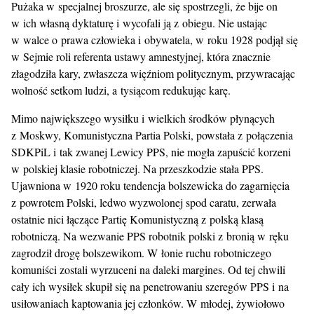
Pużaka w specjalnej broszurze, ale się spostrzegli, że bije on
w ich własną dyktaturę i wycofali ją z obiegu. Nie ustając
w walce o prawa człowieka i obywatela, w roku 1928 podjął się
w Sejmie roli referenta ustawy amnestyjnej, która znacznie
złagodziła kary, zwłaszcza więźniom politycznym, przywracając
wolność setkom ludzi, a tysiącom redukując karę.
Mimo największego wysiłku i wielkich środków płynących
z Moskwy, Komunistyczna Partia Polski, powstała z połączenia
SDKPiL i tak zwanej Lewicy PPS, nie mogła zapuścić korzeni
w polskiej klasie robotniczej. Na przeszkodzie stała PPS.
Ujawniona w 1920 roku tendencja bolszewicka do zagarnięcia
z powrotem Polski, ledwo wyzwolonej spod caratu, zerwała
ostatnie nici łączące Partię Komunistyczną z polską klasą
robotniczą. Na wezwanie PPS robotnik polski z bronią w ręku
zagrodził drogę bolszewikom. W łonie ruchu robotniczego
komuniści zostali wyrzuceni na daleki margines. Od tej chwili
cały ich wysiłek skupił się na penetrowaniu szeregów PPS i na
usiłowaniach kaptowania jej członków. W młodej, żywiołowo