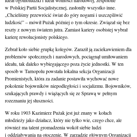
Ideał ogólnoludzki i ideał wolności narodowej, zespolone
w Polskiej Partii Socjalistycznej, zasłoniły wszystko inne.
„Chcieliśmy przewrócić świat do góry nogami i uszczęśliwić
ludzkość” – mówił Pużak później o tym okresie. Związał się bez
reszty z nowym światem jutra. Zamiast kariery osobistej wybrał
karierę rewolucjonisty polskiego.
Zebrał koło siebie grupkę kolegów. Zaraził ją zaciekawieniem dla
problemów społecznych i narodowych, pociągnął umiłowaniem
ideału, tak daleko wybiegającego poza życie jednostki. W ten
sposób w Tarnopolu powstała lokalna sekcja Organizacji
Promienistych, która za zadanie postawiła wychować nowe
pokolenie bojowników niepodległości i socjalizmu. Bojowników,
szukających prawdy i wiążących się ze Sprawą w pełnym
rozeznaniu jej słuszności.
W roku 1903 Kazimierz Pużak jest już znany w kołach
młodzieży jako działacz, który nie tylko wie, czego chce, ale
również ma talent gromadzenia wokół siebie ludzi
i oddziaływania na otoczenie. W zarządzie głównym Organizacji