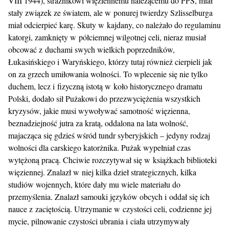
VIII 1944), strażnikowi więziennemu należącemu do PPS, miał
stały związek ze światem, ale w ponurej twierdzy Szlisselburga
miał odcierpieć karę. Skuty w kajdany, co należało do regulaminu
katorgi, zamknięty w półciemnej wilgotnej celi, nieraz musiał
obcować z duchami swych wielkich poprzedników,
Łukasińskiego i Waryńskiego, którzy tutaj również cierpieli jak
on za grzech umiłowania wolności. To wplecenie się nie tylko
duchem, lecz i fizyczną istotą w koło historycznego dramatu
Polski, dodało sił Pużakowi do przezwyciężenia wszystkich
kryzysów, jakie musi wywoływać samotność więzienna,
beznadziejność jutra za kratą, oddalona na lata wolność,
majacząca się gdzieś wśród tundr syberyjskich – jedyny rodzaj
wolności dla carskiego katorżnika. Pużak wypełniał czas
wytężoną pracą. Chciwie rozczytywał się w książkach biblioteki
więziennej. Znalazł w niej kilka dzieł strategicznych, kilka
studiów wojennych, które dały mu wiele materiału do
przemyślenia. Znalazł samouki języków obcych i oddał się ich
nauce z zaciętością. Utrzymanie w czystości celi, codzienne jej
mycie, pilnowanie czystości ubrania i ciała utrzymywały