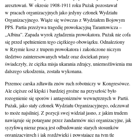
aresztowań. W okresie 1908-1911 roku Pużak pozostawał
w pracach organizacyjnych jako jedyny członek Wydziału
Organizacyjnego. Wiąże się wówczas z Wydziałem Bojowym
PPS. Partia przeżywa tragedię prowokacyjną Tarantowicza –
„Albina”. Zapada wyrok zgładzenia prowokatora. Pużak nie cofa
się przed spełnieniem tego ciężkiego obowiązku. Odnaleziony
w Rzymie kosz z trupem prowokatora i zakończone niczym
śledztwo zainteresowanych władz oraz dociekań prasy
świadczyły, że ciężka misja ukarania zdrajcy, uniemożliwienia mu
dalszego szkodzenia, została wykonana.
Przemoc carska zdławiła znów ruch robotniczy w Kongresówce.
Ale cięższe od klęski i bardziej groźne na przyszłość było
rozognienie się sporów i antagonizmów wewnętrznych w Partii.
Pużak, jako stały członek Wydziału Organizacyjnego, odczuwał
to może najsilniej. Z pozycji swej widział jasno, z jakim trudem
nawiązuje się potargane przez żandarmów nici organizacyjne, jak
syzyfową nieraz pracą jest odbudowanie starych stosunków
organizacyjnych i jak rozdźwięki i powstające na tym tle