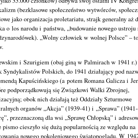
 tylko 35.000 członków) odbywa swój ostatni IV Kongre
kalizm (bezklasowe społeczeństwo wytwórców, społecz
we jako organizacja proletariatu, strajk generalny aż 
a o los narodu i państwa, „budowanie nowego ustroju 
dzynarodówek). „Wolny człowiek w wolnej Polsce” – t
w.
zewskim i Szurigiem (obaj giną w Palmirach w 1941 r.)
k Syndykalistów Polskich, do 1941 działający pod naz
komendą Kapuścińskiego (a potem Romana Galicza i Je
óre podporządkowują się Związkowi Walki Zbrojnej,
izacyjną; obok nich działają też Oddziały Szturmowe
ralnych organów „Akcja” (1939-41) i „Sprawa” (1941-
ę”, przeznaczoną dla wsi „Sprawę Chłopską” i adreso
 pismo cieszyło się dużą popularnością ze względu na
acowania nowego pokoleniowego światopoglądu. W 1942