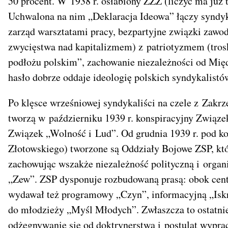
50 procent. W 1938 r. osłabiony ZZZ (liczyć ma już
Uchwalona na nim „Deklaracja Ideowa” łączy syndy
zarząd warsztatami pracy, bezpartyjne związki zawodo
zwycięstwa nad kapitalizmem) z patriotyzmem (trosk
podłożu polskim”, zachowanie niezależności od Mię
hasło dobrze oddaje ideologię polskich syndykalistó
Po klęsce wrześniowej syndykaliści na czele z Zakr
tworzą w październiku 1939 r. konspiracyjny Związe
Związek „Wolność i Lud”. Od grudnia 1939 r. pod 
Złotowskiego) tworzone są Oddziały Bojowe ZSP, kt
zachowując wszakże niezależność polityczną i organ
„Zew”. ZSP dysponuje rozbudowaną prasą: obok cent
wydawał też programowy „Czyn”, informacyjną „Iskr
do młodzieży „Myśl Młodych”. Zwłaszcza to ostatnie
odżegnywanie się od doktrynerstwa i postulat wypr