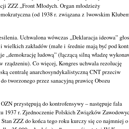
iracji ZZZ „Front Młodych. Organ młodzieży
Demokratyczna (od 1938 r. związana z lwowskim Klube
esilenia. Uchwalona wówczas „Deklaracja ideowa” głos
ji wielkich zakładów (małe i średnie mają być pod kont
uje „demokrację ludową” (łączącą silną władzę wykona
 rządzeniu). Co więcej, Kongres uchwala rezolucję
ńską centralę anarchosyndykalistyczną CNT przeciw
a do tworzonego przez sanacyjną prawicę Obozu
 OZN przystępują do kontrofensywy – następuje fala
ku 1937 r. Zjednoczenie Polskich Związków Zawodowy
 Stan ZZZ do końca tego roku kurczy się co najmniej o