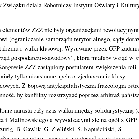
 Związku działa Robotniczy Instytut Oświaty i Kultur
h elementów ZZZ nie były organizacjami rewolucyjnym
wi (ograniczanie samorządu terytorialnego, sądy dora
italizmu i walki klasowej. Wysuwane przez GFP żądani
orząd gospodarczo-zawodowy”, która miałaby wziąć w 
Kongresie ZZZ zastąpiony postulatem zwiększenia roli
ały tylko nieustanne apele o zjednoczenie klasy
dowych. Z bojową antykapitalistyczną frazeologią ostr
nność, by konflikty rozstrzygać poprzez arbitraż państw
onie narasta cały czas walka między solidarystyczną (
za i Malinowskiego a wywodzącymi się na ogół z GFP
urig, B. Gawlik, G. Zieliński, S. Kapuściński, S.
osłusznej agentury sanacji w środowisku robotniczym