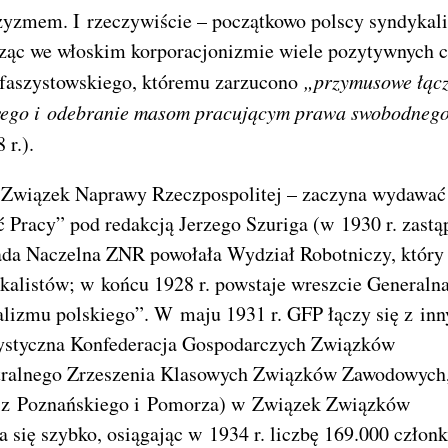
szyzmem. I rzeczywiście – początkowo polscy syndykali
ząc we włoskim korporacjonizmie wiele pozytywnych c
 faszystowskiego, któremu zarzucono
„przymusowe łącz
dowego i odebranie masom pracującym prawa swobodneg
 r.).
w. Związek Naprawy Rzeczpospolitej – zaczyna wydawać
Pracy” pod redakcją Jerzego Szuriga (w 1930 r. zastąp
Rada Naczelna ZNR powołała Wydział Robotniczy, który
alistów; w końcu 1928 r. powstaje wreszcie Generaln
kalizmu polskiego”. W maju 1931 r. GFP łączy się z in
ystyczna Konfederacja Gospodarczych Związków
ntralnego Zrzeszenia Klasowych Związków Zawodowych
” z Poznańskiego i Pomorza) w Związek Związków
 się szybko, osiągając w 1934 r. liczbę 169.000 człon