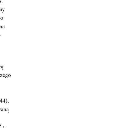
s.
ny
do
na
o
wą
rzego
44),
waną
 r.