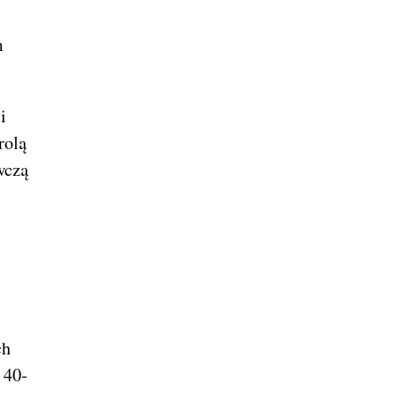
m
i
rolą
wczą
ch
 40-