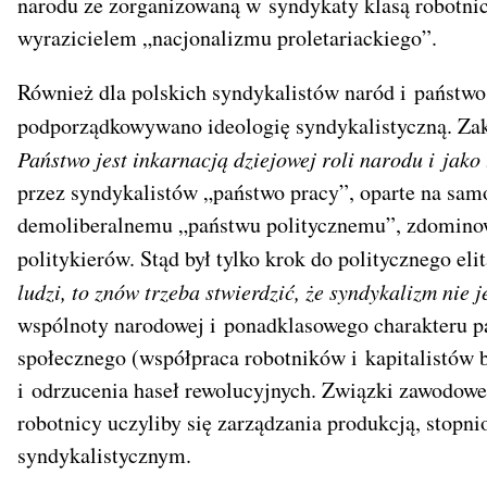
narodu ze zorganizowaną w syndykaty klasą robotni
wyrazicielem „nacjonalizmu proletariackiego”.
Również dla polskich syndykalistów naród i państw
podporządkowywano ideologię syndykalistyczną. Zak
Państwo jest inkarnacją dziejowej roli narodu i jako
przez syndykalistów „państwo pracy”, oparte na sa
demoliberalnemu „państwu politycznemu”, zdomin
politykierów. Stąd był tylko krok do politycznego el
ludzi, to znów trzeba stwierdzić, że syndykalizm nie
wspólnoty narodowej i ponadklasowego charakteru p
społecznego (współpraca robotników i kapitalistó
i odrzucenia haseł rewolucyjnych. Związki zawodowe 
robotnicy uczyliby się zarządzania produkcją, stopni
syndykalistycznym.