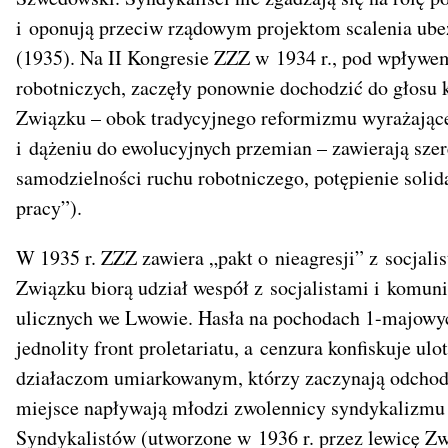
i oponują przeciw rządowym projektom scalenia ube
(1935). Na II Kongresie ZZZ w 1934 r., pod wpływ
robotniczych, zaczęły ponownie dochodzić do głosu 
Związku – obok tradycyjnego reformizmu wyrażające
i dążeniu do ewolucyjnych przemian – zawierają szer
samodzielności ruchu robotniczego, potępienie solid
pracy”).
W 1935 r. ZZZ zawiera „pakt o nieagresji” z socjal
Związku biorą udział wespół z socjalistami i komun
ulicznych we Lwowie. Hasła na pochodach 1-majowy
jednolity front proletariatu, a cenzura konfiskuje ul
działaczom umiarkowanym, którzy zaczynają odchodz
miejsce napływają młodzi zwolennicy syndykalizmu 
Syndykalistów (utworzone w 1936 r. przez lewicę Zw