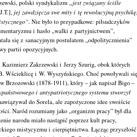
rzewski, polski syndykalizm
„jest związany ściśle
J.T.],
jej zawdzięcza swe mity i tę rewolucyjną psychikę, 
istycznego”
. Nie było to przypadkowe: piłsudczyków
amentaryzmu i hasło „walki z partyjnictwem”,
tała się z sanacyjnym postulatem „odpolitycznienia”
y partii opozycyjnych.
 Kazimierz Zakrzewski i Jerzy Szurig, obok których
B. Wścieklicę i W. Wyszyńskiego. Choć powoływali się
w Brzozowski (1878-1911), który – jak napisał Bigo –
typaństwowego i antypatriotycznego systemu stworzył
nawiązywał do Sorela, ale zapożyczone idee swoiście
tości. Naród rozumiany jako „organizm pracy” był dla
nie narodu miało nastąpić poprzez kult pracy,
kiego mistycyzmu i cierpiętnictwa. Łącząc przyszłość