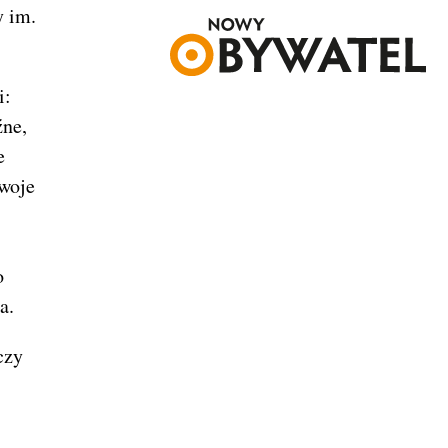
y im.
i:
źne,
e
swoje
o
a.
czy