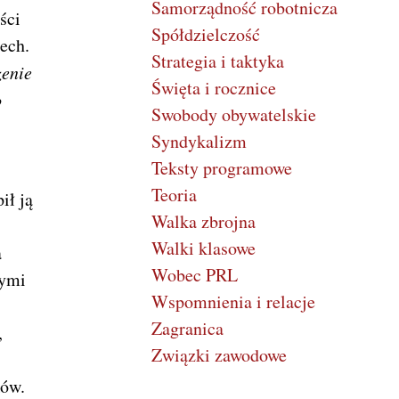
Samorządność robotnicza
ści
Spółdzielczość
ech.
Strategia i taktyka
enie
Święta i rocznice
o
Swobody obywatelskie
Syndykalizm
Teksty programowe
Teoria
ił ją
Walka zbrojna
Walki klasowe
a
Wobec PRL
nymi
Wspomnienia i relacje
Zagranica
,
Związki zawodowe
ków.