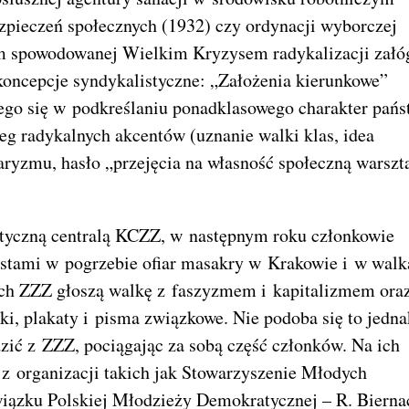
zpieczeń społecznych (1932) czy ordynacji wyborczej
em spowodowanej Wielkim Kryzysem radykalizacji załó
koncepcje syndykalistyczne: „Założenia kierunkowe”
go się w podkreślaniu ponadklasowego charakter pańs
eg radykalnych akcentów (uznanie walki klas, idea
aryzmu, hasło „przejęcia na własność społeczną warsz
istyczną centralą KCZZ, w następnym roku członkowie
istami w pogrzebie ofiar masakry w Krakowie i w wal
ch ZZZ głoszą walkę z faszyzmem i kapitalizmem ora
otki, plakaty i pisma związkowe. Nie podoba się to jedna
ić z ZZZ, pociągając za sobą część członków. Na ich
z organizacji takich jak Stowarzyszenie Młodych
iązku Polskiej Młodzieży Demokratycznej – R. Bierna