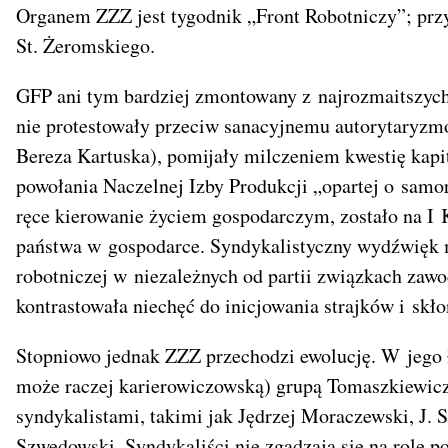
Organem ZZZ jest tygodnik „Front Robotniczy”; przy
St. Żeromskiego.
GFP ani tym bardziej zmontowany z najrozmaitszyc
nie protestowały przeciw sanacyjnemu autorytaryzmo
Bereza Kartuska), pomijały milczeniem kwestię kap
powołania Naczelnej Izby Produkcji „opartej o sam
ręce kierowanie życiem gospodarczym, zostało na I 
państwa w gospodarce. Syndykalistyczny wydźwięk mi
robotniczej w niezależnych od partii związkach zawo
kontrastowała niechęć do inicjowania strajków i skło
Stopniowo jednak ZZZ przechodzi ewolucję. W jego ł
może raczej karierowiczowską) grupą Tomaszkiewic
syndykalistami, takimi jak Jędrzej Moraczewski, J. Sz
Szwedowski. Syndykaliści nie zgadzają się na rolę p