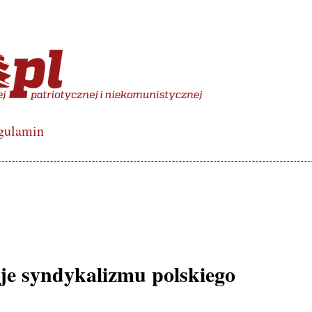
więcony polskiej lewicy de
gulamin
ieje syndykalizmu polskiego