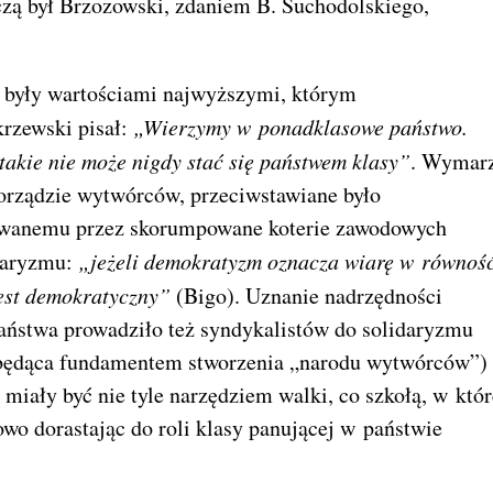
czą był Brzozowski, zdaniem B. Suchodolskiego,
o były wartościami najwyższymi, którym
rzewski pisał:
„Wierzymy w ponadklasowe państwo.
 takie nie może nigdy stać się państwem klasy”
. Wymar
morządzie wytwórców, przeciwstawiane było
owanemu przez skorumpowane koterie zawodowych
itaryzmu:
„jeżeli demokratyzm oznacza wiarę w równoś
 jest demokratyczny”
(Bigo). Uznanie nadrzędności
aństwa prowadziło też syndykalistów do solidaryzmu
w będąca fundamentem stworzenia „narodu wytwórców”)
miały być nie tyle narzędziem walki, co szkołą, w któr
owo dorastając do roli klasy panującej w państwie