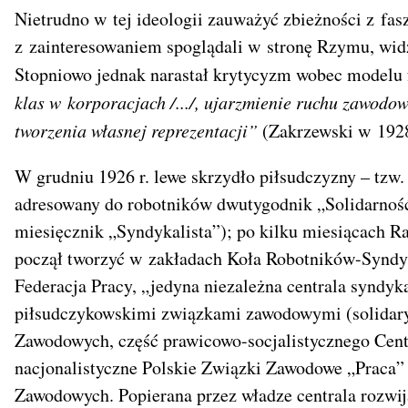
Nietrudno w tej ideologii zauważyć zbieżności z fa
z zainteresowaniem spoglądali w stronę Rzymu, wid
Stopniowo jednak narastał krytycyzm wobec modelu
klas w korporacjach /.../, ujarzmienie ruchu zawo
tworzenia własnej reprezentacji”
(Zakrzewski w 1928
W grudniu 1926 r. lewe skrzydło piłsudczyzny – tz
adresowany do robotników dwutygodnik „Solidarność 
miesięcznik „Syndykalista”); po kilku miesiącach 
począł tworzyć w zakładach Koła Robotników-Syndyk
Federacja Pracy, „jedyna niezależna centrala syndy
piłsudczykowskimi związkami zawodowymi (solidar
Zawodowych, część prawicowo-socjalistycznego Ce
nacjonalistyczne Polskie Związki Zawodowe „Praca
Zawodowych. Popierana przez władze centrala rozwija