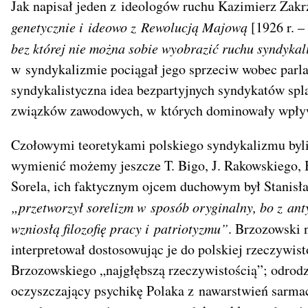
Jak napisał jeden z ideologów ruchu Kazimierz Zak
genetycznie i ideowo z Rewolucją Majową
[1926 r. – 
bez której nie można sobie wyobrazić ruchu syndykal
w syndykalizmie pociągał jego sprzeciw wobec parl
syndykalistyczna idea bezpartyjnych syndykatów spla
związków zawodowych, w których dominowały wpływ
Czołowymi teoretykami polskiego syndykalizmu byli
wymienić możemy jeszcze T. Bigo, J. Rakowskiego, 
Sorela, ich faktycznym ojcem duchowym był Stanisła
„przetworzył sorelizm w sposób oryginalny, bo z an
wzniosłą filozofię pracy i patriotyzmu”
. Brzozowski 
interpretował dostosowując je do polskiej rzeczywis
Brzozowskiego „najgłębszą rzeczywistością”; odrodze
oczyszczający psychikę Polaka z nawarstwień sarmac