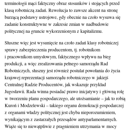
terminologii mąci faktyczny obraz stosunków i stojących przed
klasą robotniczą zadań. Rewolucja to zawsze akcent na stronę
burzącą podstawy ustrojowe, gdy obecnie na czoło wysuwa się
zadanie konstruktywne w zakresie zmian w nadbudowie
politycznej na gruncie wykorzenionym z kapitalizmu.
Słuszne więc jest wysunięcie na czoło zadań klasy robotniczej
sprawy zabezpieczenia producentom, tj. robotnikom
i pracownikom umysłowym, faktycznego wpływu na bieg
produkcji, a więc zrealizowania pełnego samorządu Rad
Robotniczych, słuszny jest również postulat powołania do życia
krajowej reprezentacji samorządu robotniczego w jakiejś
Centralnej Radzie Producentów, jak wskazuje przykład
Jugosławii. Rada winna posiadać prawo inicjatywy i główną rolę
w tworzeniu planu gospodarczego, ale utożsamianie – jak to robią
Kuroń i Modzelewski – takiego organu demokracji gospodarczej
z organami władzy politycznej jest chyba nieporozumieniem,
wynikającym z zastarzałych przesądów antyparlamentarnych.
Wiąże się to niewątpliwie z pragnieniem utrzymania w mocy