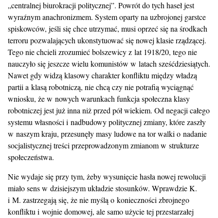
„centralnej biurokracji politycznej”. Powrót do tych haseł jest
wyraźnym anachronizmem. System oparty na uzbrojonej garstce
spiskowców, jeśli się chce utrzymać, musi oprzeć się na środkach
terroru pozwalających ukonstytuować się nowej klasie rządzącej.
Tego nie chcieli zrozumieć bolszewicy z lat 1918/20, tego nie
nauczyło się jeszcze wielu komunistów w latach sześćdziesiątych.
Nawet gdy widzą klasowy charakter konfliktu między władzą
partii a klasą robotniczą, nie chcą czy nie potrafią wyciągnąć
wniosku, że w nowych warunkach funkcja społeczna klasy
robotniczej jest już inna niż przed pół wiekiem. Od negacji całego
systemu własności i nadbudowy politycznej zmiany, które zaszły
w naszym kraju, przesunęły masy ludowe na tor walki o nadanie
socjalistycznej treści przeprowadzonym zmianom w strukturze
społeczeństwa.
Nie wydaje się przy tym, żeby wysunięcie hasła nowej rewolucji
miało sens w dzisiejszym układzie stosunków. Wprawdzie K.
i M. zastrzegają się, że nie myślą o konieczności zbrojnego
konfliktu i wojnie domowej, ale samo użycie tej przestarzałej