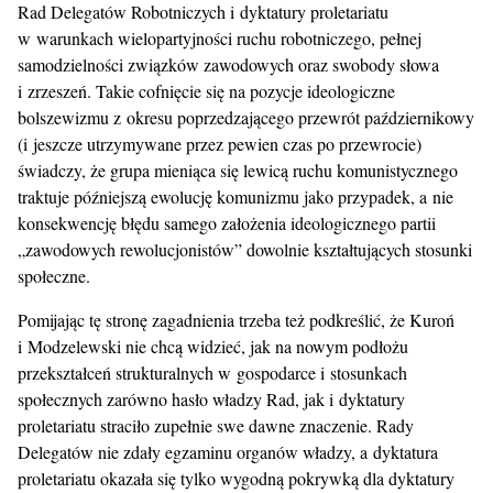
Rad Delegatów Robotniczych i dyktatury proletariatu
w warunkach wielopartyjności ruchu robotniczego, pełnej
samodzielności związków zawodowych oraz swobody słowa
i zrzeszeń. Takie cofnięcie się na pozycje ideologiczne
bolszewizmu z okresu poprzedzającego przewrót październikowy
(i jeszcze utrzymywane przez pewien czas po przewrocie)
świadczy, że grupa mieniąca się lewicą ruchu komunistycznego
traktuje późniejszą ewolucję komunizmu jako przypadek, a nie
konsekwencję błędu samego założenia ideologicznego partii
„zawodowych rewolucjonistów” dowolnie kształtujących stosunki
społeczne.
Pomijając tę stronę zagadnienia trzeba też podkreślić, że Kuroń
i Modzelewski nie chcą widzieć, jak na nowym podłożu
przekształceń strukturalnych w gospodarce i stosunkach
społecznych zarówno hasło władzy Rad, jak i dyktatury
proletariatu straciło zupełnie swe dawne znaczenie. Rady
Delegatów nie zdały egzaminu organów władzy, a dyktatura
proletariatu okazała się tylko wygodną pokrywką dla dyktatury