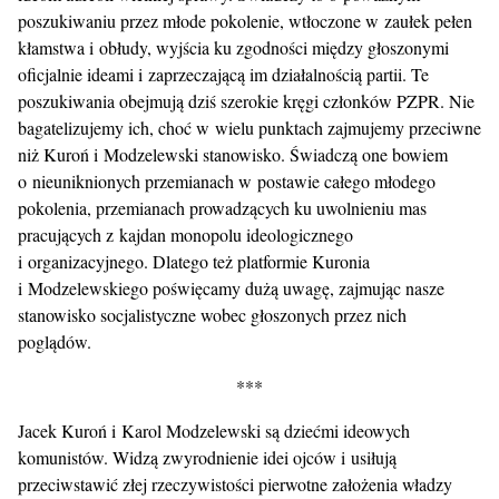
poszukiwaniu przez młode pokolenie, wtłoczone w zaułek pełen
kłamstwa i obłudy, wyjścia ku zgodności między głoszonymi
oficjalnie ideami i zaprzeczającą im działalnością partii. Te
poszukiwania obejmują dziś szerokie kręgi członków PZPR. Nie
bagatelizujemy ich, choć w wielu punktach zajmujemy przeciwne
niż Kuroń i Modzelewski stanowisko. Świadczą one bowiem
o nieuniknionych przemianach w postawie całego młodego
pokolenia, przemianach prowadzących ku uwolnieniu mas
pracujących z kajdan monopolu ideologicznego
i organizacyjnego. Dlatego też platformie Kuronia
i Modzelewskiego poświęcamy dużą uwagę, zajmując nasze
stanowisko socjalistyczne wobec głoszonych przez nich
poglądów.
***
Jacek Kuroń i Karol Modzelewski są dziećmi ideowych
komunistów. Widzą zwyrodnienie idei ojców i usiłują
przeciwstawić złej rzeczywistości pierwotne założenia władzy