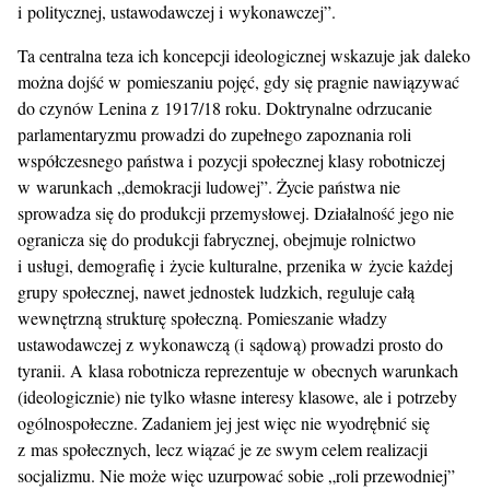
i politycznej, ustawodawczej i wykonawczej”.
Ta centralna teza ich koncepcji ideologicznej wskazuje jak daleko
można dojść w pomieszaniu pojęć, gdy się pragnie nawiązywać
do czynów Lenina z 1917/18 roku. Doktrynalne odrzucanie
parlamentaryzmu prowadzi do zupełnego zapoznania roli
współczesnego państwa i pozycji społecznej klasy robotniczej
w warunkach „demokracji ludowej”. Życie państwa nie
sprowadza się do produkcji przemysłowej. Działalność jego nie
ogranicza się do produkcji fabrycznej, obejmuje rolnictwo
i usługi, demografię i życie kulturalne, przenika w życie każdej
grupy społecznej, nawet jednostek ludzkich, reguluje całą
wewnętrzną strukturę społeczną. Pomieszanie władzy
ustawodawczej z wykonawczą (i sądową) prowadzi prosto do
tyranii. A klasa robotnicza reprezentuje w obecnych warunkach
(ideologicznie) nie tylko własne interesy klasowe, ale i potrzeby
ogólnospołeczne. Zadaniem jej jest więc nie wyodrębnić się
z mas społecznych, lecz wiązać je ze swym celem realizacji
socjalizmu. Nie może więc uzurpować sobie „roli przewodniej”