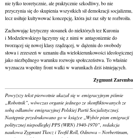
nie tylko teoretycznie, ale praktycznie szkodliwy, bo nie
przyczynia się do skupienia wszystkich sił demokracji socjalizmu,
lecz usiłuje kultywować koncepcję, która już raz siły te rozbroiła.
Zachowując krytyczny stosunek do niektórych tez Kuronia
i Modzelewskiego łączymy się z nimi w antagonizmie do
tworzącej się nowej klasy rządzącej, w dążeniu do swobody
słowa i zrzeszeń w uznaniu dla wielokierunkowości ideologicznej
jako niezbędnego warunku rozwoju społeczeństwa. To właśnie
wyznacza wspólny front walki w warunkach dziś istniejących.
Zygmunt Zaremba
Powyższy tekst pierwotnie ukazał się w emigracyjnym piśmie
„Robotnik”, wówczas organie jednego ze skonfliktowanych ze
sobą odłamów emigracyjnej Polskiej Partii Socjalistycznej.
Następnie przedrukowano go w książce „Wybór pism emigracji
politycznej niepodległej PPS (WRN) 1940-1970”, redakcja
naukowa Zygmunt Tkocz i Teofil Roll, Odnowa – Norbertinum,