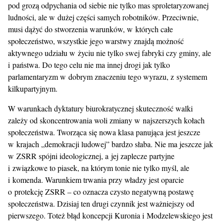
pod grozą odpychania od siebie nie tylko mas sproletaryzowanej
ludności, ale w dużej części samych robotników. Przeciwnie,
musi dążyć do stworzenia warunków, w których całe
społeczeństwo, wszystkie jego warstwy znajdą możność
aktywnego udziału w życiu nie tylko swej fabryki czy gminy, ale
i państwa. Do tego celu nie ma innej drogi jak tylko
parlamentaryzm w dobrym znaczeniu tego wyrazu, z systemem
kilkupartyjnym.
W warunkach dyktatury biurokratycznej skuteczność walki
zależy od skoncentrowania woli zmiany w najszerszych kołach
społeczeństwa. Tworząca się nowa klasa panująca jest jeszcze
w krajach „demokracji ludowej” bardzo słaba. Nie ma jeszcze jak
w ZSRR spójni ideologicznej, a jej zaplecze partyjne
i związkowe to piasek, na którym tonie nie tylko myśl, ale
i komenda. Warunkiem trwania przy władzy jest oparcie
o protekcję ZSRR – co oznacza czysto negatywną postawę
społeczeństwa. Dzisiaj ten drugi czynnik jest ważniejszy od
pierwszego. Toteż błąd koncepcji Kuronia i Modzelewskiego jest