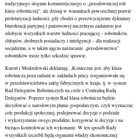
tradycyjnego sloganu komunistycznego o „przodowniczej roli
klasy robotniczej”, ale dzisiaj w warunkach powszechnej prawie
proletaryzacji ludności, gdy chodzi o przezwyciężenie dyktatury
biurokracji partyjnej i państwowej naczelnym zadaniem jest
zdobycie wszystkich warstw ludności pracującej – robotników,
chłopów, drobnych posiadaczy i inteligencji – dla realizacji
socjalizmu, a w takim ujęciu narzucanie „przodownictwa”
robotników może tylko szkodzić sprawie.
Kuroń i Modzelewski deklarują: „Konieczne jest, aby klasa
robotnicza poza radami w zakładach pracy zorganizowała się
w przedstawicielstwa załóg fabrycznych w kraju, tj. w system
Rad Delegatów Robotniczych na czele z Centralną Radą
Delegatów. Poprzez system Rad klasa robotnicza będzie
decydować o narodowym planie gospodarczym, czyli wyznaczać
cele produkcji społecznej, podejmować decyzje o podziale
i wykorzystaniu swego produktu, korygować te decyzje i na
bieżąco kontrolować ich wykonanie. W ten sposób Rady
wszystkich szczebli będą organami władzy ekonomicznej