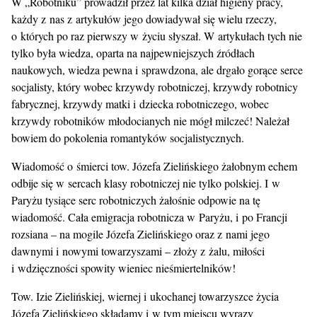
W „Robotniku” prowadził przez lat kilka dział higieny pracy,
każdy z nas z artykułów jego dowiadywał się wielu rzeczy,
o których po raz pierwszy w życiu słyszał. W artykułach tych nie
tylko była wiedza, oparta na najpewniejszych źródłach
naukowych, wiedza pewna i sprawdzona, ale drgało gorące serce
socjalisty, który wobec krzywdy robotniczej, krzywdy robotnicy
fabrycznej, krzywdy matki i dziecka robotniczego, wobec
krzywdy robotników młodocianych nie mógł milczeć! Należał
bowiem do pokolenia romantyków socjalistycznych.
Wiadomość o śmierci tow. Józefa Zielińskiego żałobnym echem
odbije się w sercach klasy robotniczej nie tylko polskiej. I w
Paryżu tysiące serc robotniczych żałośnie odpowie na tę
wiadomość. Cała emigracja robotnicza w Paryżu, i po Francji
rozsiana – na mogile Józefa Zielińskiego oraz z nami jego
dawnymi i nowymi towarzyszami – złoży z żalu, miłości
i wdzięczności spowity wieniec nieśmiertelników!
Tow. Izie Zielińskiej, wiernej i ukochanej towarzyszce życia
Józefa Zielińskiego składamy i w tym miejscu wyrazy