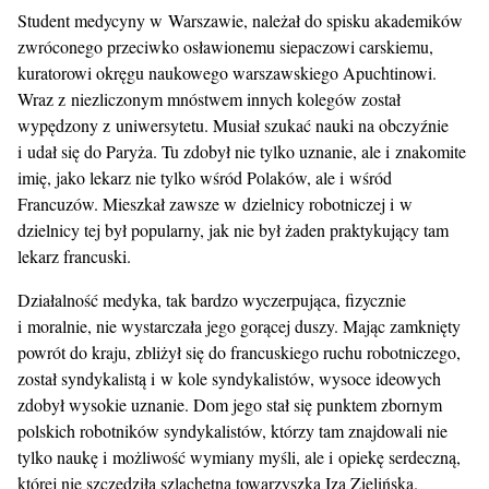
Student medycyny w Warszawie, należał do spisku akademików
zwróconego przeciwko osławionemu siepaczowi carskiemu,
kuratorowi okręgu naukowego warszawskiego Apuchtinowi.
Wraz z niezliczonym mnóstwem innych kolegów został
wypędzony z uniwersytetu. Musiał szukać nauki na obczyźnie
i udał się do Paryża. Tu zdobył nie tylko uznanie, ale i znakomite
imię, jako lekarz nie tylko wśród Polaków, ale i wśród
Francuzów. Mieszkał zawsze w dzielnicy robotniczej i w
dzielnicy tej był popularny, jak nie był żaden praktykujący tam
lekarz francuski.
Działalność medyka, tak bardzo wyczerpująca, fizycznie
i moralnie, nie wystarczała jego gorącej duszy. Mając zamknięty
powrót do kraju, zbliżył się do francuskiego ruchu robotniczego,
został syndykalistą i w kole syndykalistów, wysoce ideowych
zdobył wysokie uznanie. Dom jego stał się punktem zbornym
polskich robotników syndykalistów, którzy tam znajdowali nie
tylko naukę i możliwość wymiany myśli, ale i opiekę serdeczną,
której nie szczędziła szlachetna towarzyszka Iza Zielińska.