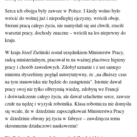
Serca ich obojga były zawsze w Polsce. I kiedy wolno było
wrócić do wolnej już i niepodległej ojczyzny, wrócili oboje.
Sterani pracą całego życia, nie namyślali się ani chwili, rzucili
warsztat pracy, dochody znaczne – wrócili na los niepewny do
kraju.
W kraju Józef Zieliński został urzędnikiem Ministerstw Pracy,
radcą ministerialnym, pracował tu na ważnej placówce higieny
pracy i chorób zawodowych. Zdobył uznanie i z ust samego
ministra słyszeliśmy pogląd autorytatywny, że „na dłuższy czas
na tym stanowisku nie będzie do zastąpienia”. Istotnie dawał
pracy swej nie tylko olbrzymią wiedzę, zdobytą we Francji
i doświadczenie całego życia, ale dawał szlachetne serce, zawsze
czułe na nędzę i wyzysk robotnika. Klasa robotnicza nie domyśla
się wcale, ile w dziedzinie zapoczątkowań Ministerstwa Pracy
w dziedzinie obrony jej życia w fabryce – zawdzięcza temu
skromnemu działaczowi naukowemu!