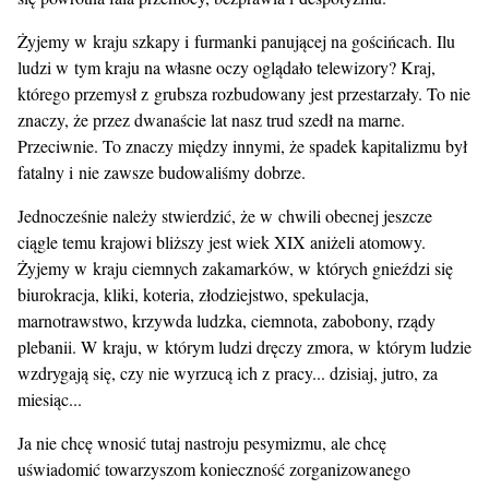
Żyjemy w kraju szkapy i furmanki panującej na gościńcach. Ilu
ludzi w tym kraju na własne oczy oglądało telewizory? Kraj,
którego przemysł z grubsza rozbudowany jest przestarzały. To nie
znaczy, że przez dwanaście lat nasz trud szedł na marne.
Przeciwnie. To znaczy między innymi, że spadek kapitalizmu był
fatalny i nie zawsze budowaliśmy dobrze.
Jednocześnie należy stwierdzić, że w chwili obecnej jeszcze
ciągle temu krajowi bliższy jest wiek XIX aniżeli atomowy.
Żyjemy w kraju ciemnych zakamarków, w których gnieździ się
biurokracja, kliki, koteria, złodziejstwo, spekulacja,
marnotrawstwo, krzywda ludzka, ciemnota, zabobony, rządy
plebanii. W kraju, w którym ludzi dręczy zmora, w którym ludzie
wzdrygają się, czy nie wyrzucą ich z pracy... dzisiaj, jutro, za
miesiąc...
Ja nie chcę wnosić tutaj nastroju pesymizmu, ale chcę
uświadomić towarzyszom konieczność zorganizowanego