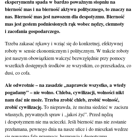
eksperymentu spada w bardzo poważnym stopniu na
bierność mas i na bierność aktywu politycznego, to znaczy na
nas. Bierność mas jest nawozem dla despotyzmu. Bierność
mas jest gestem podniesionych rąk wobec nędzy, ciemnoty
i zacofania gospodarczego.
Trzeba zakasać rękawy i wziąć się do konkretnej, efektywnej
roboty w sensie ekonomicznym i politycznym. W trakcie roboty
jest naszym obowiązkiem walczyć bezwzględnie przy pomocy
wszelkich dostępnych środków ze wszystkim, co przeszkadza, co
dusi, co cofa.
Ale odwrotnie – na zasadzie „naprawcie wszystko, a wtedy
pogadamy” – nie wolno. Chleba, cywilizacji, wolności nikt
nam dać nie może. Trzeba zrobić chleb, zrobić wolność,
zrobić cywilizację.
To nieprawda, że można siedzieć w zaciszu
własnych, prywatnych spraw i „jakoś żyć”. Przed nędzą
i despotyzmem nie ma ucieczki. Jeśli bierność mas nie zostanie
przełamana, pewnego dnia na nasze ulice i do mieszkań wedrze
się powrotna fala przemocy, bezprawia i despotyzmu.