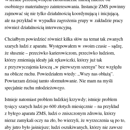
osobistego materialnego zainteresowania. Instancje ZMS powinny
zajmować się nie tylko działalnością koordynującą i inicjującą,
ale na przykład w wypadku zagrożenia grupy w zakładzie pracy
również działalnością interwencyjną.
Chciałbym powiedzieć również kilka słów na temat tak zwanych
szarych ludzi z aparatu. Występowałem w swoim czasie – sądzę,
że słusznie – przeciwko karierowiczom, przeciwko ludziom,
którzy zmieniają ideały jak rękawiczki, którzy już tak
z przyzwyczajenia kroczą „w pierwszym szeregu” bez względu
na oblicze ruchu. Powiedziałem wtedy: ,,Wszy nas obłażą”.
Powtarzam dzisiaj tamto sformułowanie. Nie mam na myśli
specjalnie ruchu młodzieżowego.
Istnieje natomiast problem ludzkiej krzywdy; istnieje problem
tysięcy szarych ludzi po 600 złotych miesięcznie – na przykład
z byłego aparatu ZMS, ludzi o zniszczonym zdrowiu, którzy
nieraz zamykali oczy na zło, bo wierzyli, że wyrzeczenia są po to,
aby jutro było jaśniejsze; ludzi oszukiwanych, którzy nie zawsze