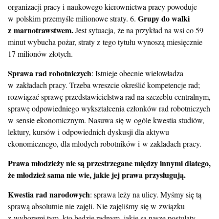
organizacji pracy i naukowego kierownictwa pracy powoduje
Grupy do walki
w polskim przemyśle milionowe straty. 6.
z marnotrawstwem.
Jest sytuacja, że na przykład na wsi co 59
minut wybucha pożar, straty z tego tytułu wynoszą miesięcznie
17 milionów złotych.
Sprawa rad robotniczych
: Istnieje obecnie wielowładza
w zakładach pracy. Trzeba wreszcie określić kompetencje rad;
rozwiązać sprawę przedstawicielstwa rad na szczeblu centralnym,
sprawę odpowiedniego wykształcenia członków rad robotniczych
w sensie ekonomicznym. Nasuwa się w ogóle kwestia studiów,
lektury, kursów i odpowiednich dyskusji dla aktywu
ekonomicznego, dla młodych robotników i w zakładach pracy.
Prawa młodzieży nie są przestrzegane między innymi dlatego,
że młodzież sama nie wie, jakie jej prawa przysługują.
Kwestia rad narodowych
: sprawa leży na ulicy. Myśmy się tą
sprawą absolutnie nie zajęli. Nie zajęliśmy się w związku
z wyborami tym, kto będzie radnym, jakie są nasze postulaty