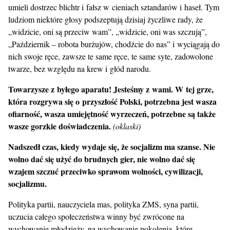
umieli dostrzec blichtr i fałsz w cieniach sztandarów i haseł. Tym
ludziom niektóre głosy podszeptują dzisiaj życzliwe rady, że
„widzicie, oni są przeciw wam”, „widzicie, oni was szczują”,
„Październik – robota burżujów, chodźcie do nas” i wyciągają do
nich swoje ręce, zawsze te same ręce, te same syte, zadowolone
twarze, bez względu na krew i głód narodu.
Towarzysze z byłego aparatu! Jesteśmy z wami. W tej grze,
która rozgrywa się o przyszłość Polski, potrzebna jest wasza
ofiarność, wasza umiejętność wyrzeczeń, potrzebne są także
wasze gorzkie doświadczenia.
(oklaski)
Nadszedł czas, kiedy wydaje się, że socjalizm ma szanse. Nie
wolno dać się użyć do brudnych gier, nie wolno dać się
wzajem szczuć przeciwko sprawom wolności, cywilizacji,
socjalizmu.
Polityka partii, nauczyciela mas, polityka ZMS, syna partii,
uczucia całego społeczeństwa winny być zwrócone na
wychowanie młodzieży, na wychowanie pokolenia, które