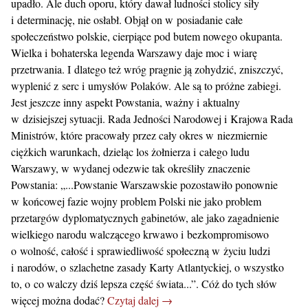
upadło. Ale duch oporu, który dawał ludności stolicy siły
i determinację, nie osłabł. Objął on w posiadanie całe
społeczeństwo polskie, cierpiące pod butem nowego okupanta.
Wielka i bohaterska legenda Warszawy daje moc i wiarę
przetrwania. I dlatego też wróg pragnie ją zohydzić, zniszczyć,
wyplenić z serc i umysłów Polaków. Ale są to próżne zabiegi.
Jest jeszcze inny aspekt Powstania, ważny i aktualny
w dzisiejszej sytuacji. Rada Jedności Narodowej i Krajowa Rada
Ministrów, które pracowały przez cały okres w niezmiernie
ciężkich warunkach, dzieląc los żołnierza i całego ludu
Warszawy, w wydanej odezwie tak określiły znaczenie
Powstania: „...Powstanie Warszawskie pozostawiło ponownie
w końcowej fazie wojny problem Polski nie jako problem
przetargów dyplomatycznych gabinetów, ale jako zagadnienie
wielkiego narodu walczącego krwawo i bezkompromisowo
o wolność, całość i sprawiedliwość społeczną w życiu ludzi
i narodów, o szlachetne zasady Karty Atlantyckiej, o wszystko
to, o co walczy dziś lepsza część świata...”. Cóż do tych słów
więcej można dodać?
Czytaj dalej →