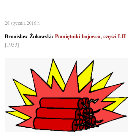
28 stycznia 2016 r.
Bronisław Żukowski:
Pamiętniki bojowca, części I-II
[1933]