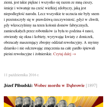
ziemi, jest takie piękne i wszystko się razem ze mną cieszy,
śmieje i wiwatuje na cześć wielkiej zdobyczy, jaką jest
niepodległość narodu. Lecz wszystkie te uczucia nie były snem
i przeistoczyły się w prawdziwą rzeczywistość, gdyż w chwili,
gdy wkroczyliśmy na teren kolonii domów fabrycznych,
zamieszkałych przez robotników (a była to godzina 4 rano),
otwierały się okna i kobiety, wyrywając kwiaty z doniczek,
obrzucały maszerujący zbrojny oddział rewolucyjny. A myśmy
dziarsko i nie odczuwając zmęczenia na całe gardło śpiewali
pieśni rewolucyjne i żołnierskie.
Czytaj dalej →
11 października 2016 r.
Józef Piłsudski:
Wobec mordu w Dąbrowie
[1897]