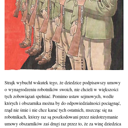
Strajk wybuchł wskutek tego, że dziedzice podpisawszy umowy
o wynagrodzeniu robotników swoich, nie chcieli w większości
tych zobowiązań spełniać. Pomimo ustaw sejmowych, wedle
których i obszarnika można by do odpowiedzialności pociągnąć,
rząd nie śmie i nie chce karać tych ostatnich, mszcząc się na
robotnikach, którzy raz są poszkodowani przez niedotrzymanie
umowy obszarników zaś drugi raz przez to, że za winę dziedzica