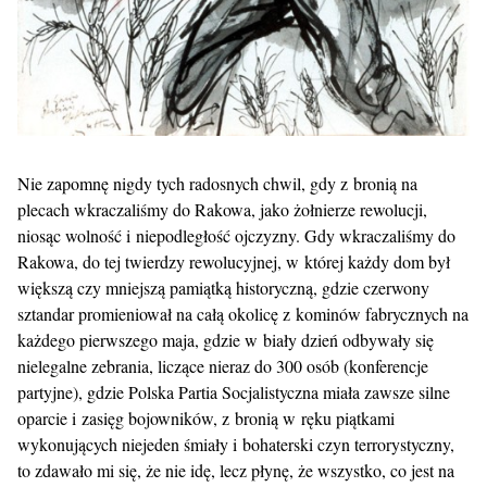
Nie zapomnę nigdy tych radosnych chwil, gdy z bronią na
plecach wkraczaliśmy do Rakowa, jako żołnierze rewolucji,
niosąc wolność i niepodległość ojczyzny. Gdy wkraczaliśmy do
Rakowa, do tej twierdzy rewolucyjnej, w której każdy dom był
większą czy mniejszą pamiątką historyczną, gdzie czerwony
sztandar promieniował na całą okolicę z kominów fabrycznych na
każdego pierwszego maja, gdzie w biały dzień odbywały się
nielegalne zebrania, liczące nieraz do 300 osób (konferencje
partyjne), gdzie Polska Partia Socjalistyczna miała zawsze silne
oparcie i zasięg bojowników, z bronią w ręku piątkami
wykonujących niejeden śmiały i bohaterski czyn terrorystyczny,
to zdawało mi się, że nie idę, lecz płynę, że wszystko, co jest na