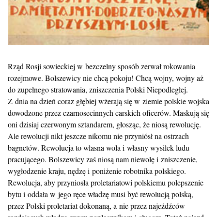
Rząd Rosji sowieckiej w bezczelny sposób zerwał rokowania
rozejmowe. Bolszewicy nie chcą pokoju! Chcą wojny, wojny aż
do zupełnego stratowania, zniszczenia Polski Niepodległej.
Z dnia na dzień coraz głębiej wżerają się w ziemie polskie wojska
dowodzone przez czarnosecinnych carskich oficerów. Maskują się
oni dzisiaj czerwonym sztandarem, głosząc, że niosą rewolucję.
Ale rewolucji nikt jeszcze nikomu nie przyniósł na ostrzach
bagnetów. Rewolucja to własna wola i własny wysiłek ludu
pracującego. Bolszewicy zaś niosą nam niewolę i zniszczenie,
wygłodzenie kraju, nędzę i poniżenie robotnika polskiego.
Rewolucja, aby przyniosła proletariatowi polskiemu polepszenie
bytu i oddała w jego ręce władzę musi być rewolucją polską,
przez Polski proletariat dokonaną, a nie przez najeźdźców