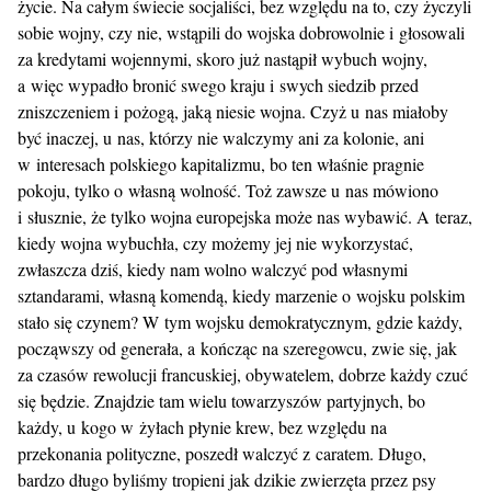
życie. Na całym świecie socjaliści, bez względu na to, czy życzyli
sobie wojny, czy nie, wstąpili do wojska dobrowolnie i głosowali
za kredytami wojennymi, skoro już nastąpił wybuch wojny,
a więc wypadło bronić swego kraju i swych siedzib przed
zniszczeniem i pożogą, jaką niesie wojna. Czyż u nas miałoby
być inaczej, u nas, którzy nie walczymy ani za kolonie, ani
w interesach polskiego kapitalizmu, bo ten właśnie pragnie
pokoju, tylko o własną wolność. Toż zawsze u nas mówiono
i słusznie, że tylko wojna europejska może nas wybawić. A teraz,
kiedy wojna wybuchła, czy możemy jej nie wykorzystać,
zwłaszcza dziś, kiedy nam wolno walczyć pod własnymi
sztandarami, własną komendą, kiedy marzenie o wojsku polskim
stało się czynem? W tym wojsku demokratycznym, gdzie każdy,
począwszy od generała, a kończąc na szeregowcu, zwie się, jak
za czasów rewolucji francuskiej, obywatelem, dobrze każdy czuć
się będzie. Znajdzie tam wielu towarzyszów partyjnych, bo
każdy, u kogo w żyłach płynie krew, bez względu na
przekonania polityczne, poszedł walczyć z caratem. Długo,
bardzo długo byliśmy tropieni jak dzikie zwierzęta przez psy