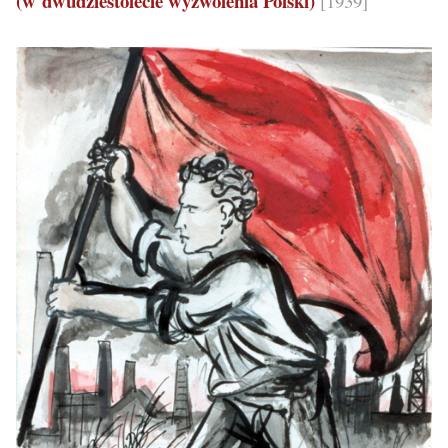
(w dwudziestolecie wyzwolenia Polski)
[1939]