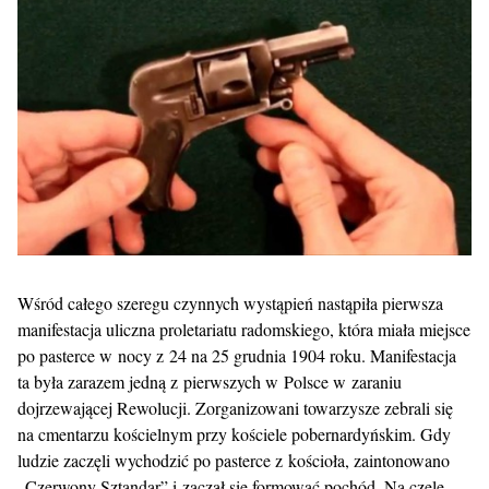
Wśród całego szeregu czynnych wystąpień nastąpiła pierwsza
manifestacja uliczna proletariatu radomskiego, która miała miejsce
po pasterce w nocy z 24 na 25 grudnia 1904 roku. Manifestacja
ta była zarazem jedną z pierwszych w Polsce w zaraniu
dojrzewającej Rewolucji. Zorganizowani towarzysze zebrali się
na cmentarzu kościelnym przy kościele pobernardyńskim. Gdy
ludzie zaczęli wychodzić po pasterce z kościoła, zaintonowano
„Czerwony Sztandar” i zaczął się formować pochód. Na czele