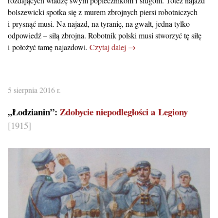
rozdających władzę swym poplecznikom i sługom. Toteż najazd
bolszewicki spotka się z murem zbrojnych piersi robotniczych
i prysnąć musi. Na najazd, na tyranię, na gwałt, jedna tylko
odpowiedź – siłą zbrojna. Robotnik polski musi stworzyć tę siłę
i położyć tamę najazdowi.
Czytaj dalej →
5 sierpnia 2016 r.
„Łodzianin”:
Zdobycie niepodległości a Legiony
[1915]