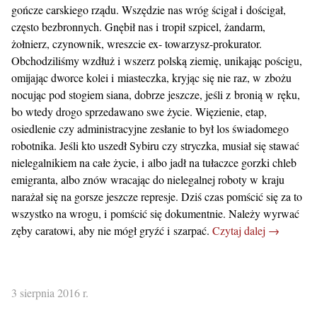
gończe carskiego rządu. Wszędzie nas wróg ścigał i dościgał,
często bezbronnych. Gnębił nas i tropił szpicel, żandarm,
żołnierz, czynownik, wreszcie ex- towarzysz-prokurator.
Obchodziliśmy wzdłuż i wszerz polską ziemię, unikając pościgu,
omijając dworce kolei i miasteczka, kryjąc się nie raz, w zbożu
nocując pod stogiem siana, dobrze jeszcze, jeśli z bronią w ręku,
bo wtedy drogo sprzedawano swe życie. Więzienie, etap,
osiedlenie czy administracyjne zesłanie to był los świadomego
robotnika. Jeśli kto uszedł Sybiru czy stryczka, musiał się stawać
nielegalnikiem na całe życie, i albo jadł na tułaczce gorzki chleb
emigranta, albo znów wracając do nielegalnej roboty w kraju
narażał się na gorsze jeszcze represje. Dziś czas pomścić się za to
wszystko na wrogu, i pomścić się dokumentnie. Należy wyrwać
zęby caratowi, aby nie mógł gryźć i szarpać.
Czytaj dalej →
3 sierpnia 2016 r.