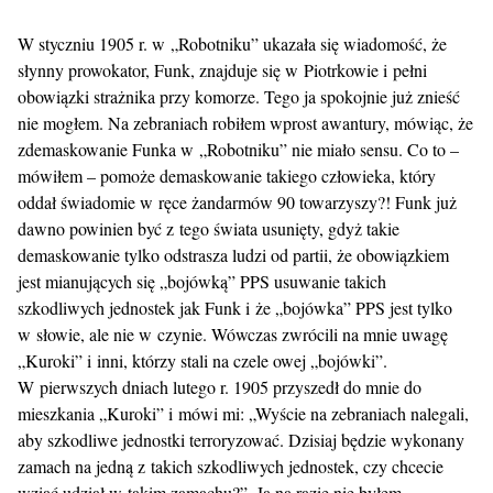
W styczniu 1905 r. w „Robotniku” ukazała się wiadomość, że
słynny prowokator, Funk, znajduje się w Piotrkowie i pełni
obowiązki strażnika przy komorze. Tego ja spokojnie już znieść
nie mogłem. Na zebraniach robiłem wprost awantury, mówiąc, że
zdemaskowanie Funka w „Robotniku” nie miało sensu. Co to –
mówiłem – pomoże demaskowanie takiego człowieka, który
oddał świadomie w ręce żandarmów 90 towarzyszy?! Funk już
dawno powinien być z tego świata usunięty, gdyż takie
demaskowanie tylko odstrasza ludzi od partii, że obowiązkiem
jest mianujących się „bojówką” PPS usuwanie takich
szkodliwych jednostek jak Funk i że „bojówka” PPS jest tylko
w słowie, ale nie w czynie. Wówczas zwrócili na mnie uwagę
„Kuroki” i inni, którzy stali na czele owej „bojówki”.
W pierwszych dniach lutego r. 1905 przyszedł do mnie do
mieszkania „Kuroki” i mówi mi: „Wyście na zebraniach nalegali,
aby szkodliwe jednostki terroryzować. Dzisiaj będzie wykonany
zamach na jedną z takich szkodliwych jednostek, czy chcecie
wziąć udział w takim zamachu?”. Ja na razie nie byłem