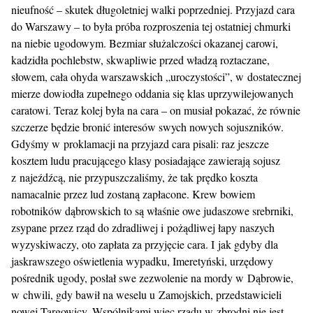
nieufność – skutek długoletniej walki poprzedniej. Przyjazd cara
do Warszawy – to była próba rozproszenia tej ostatniej chmurki
na niebie ugodowym. Bezmiar służalczości okazanej carowi,
kadzidła pochlebstw, skwapliwie przed władzą roztaczane,
słowem, cała ohyda warszawskich „uroczystości”, w dostatecznej
mierze dowiodła zupełnego oddania się klas uprzywilejowanych
caratowi. Teraz kolej była na cara – on musiał pokazać, że równie
szczerze będzie bronić interesów swych nowych sojuszników.
Gdyśmy w proklamacji na przyjazd cara pisali: raz jeszcze
kosztem ludu pracującego klasy posiadające zawierają sojusz
z najeźdźcą, nie przypuszczaliśmy, że tak prędko koszta
namacalnie przez lud zostaną zapłacone. Krew bowiem
robotników dąbrowskich to są właśnie owe judaszowe srebrniki,
zsypane przez rząd do zdradliwej i pożądliwej łapy naszych
wyzyskiwaczy, oto zapłata za przyjęcie cara. I jak gdyby dla
jaskrawszego oświetlenia wypadku, Imeretyński, urzędowy
pośrednik ugody, posłał swe zezwolenie na mordy w Dąbrowie,
w chwili, gdy bawił na weselu u Zamojskich, przedstawicieli
nowej Targowicy. Wspólnikami więc rządu w zbrodni nie jest