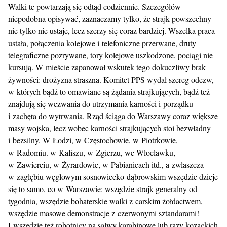
Walki te powtarzają się odtąd codziennie. Szczegółów
niepodobna opisywać, zaznaczamy tylko, że strajk powszechny
nie tylko nie ustaje, lecz szerzy się coraz bardziej. Wszelka praca
ustała, połączenia kolejowe i telefoniczne przerwane, druty
telegraficzne pozrywane, tory kolejowe uszkodzone, pociągi nie
kursują. W mieście zapanował wskutek tego dokuczliwy brak
żywności: drożyzna straszna. Komitet PPS wydał szereg odezw,
w których bądź to omawiane są żądania strajkujących, bądź też
znajdują się wezwania do utrzymania karności i porządku
i zachęta do wytrwania. Rząd ściąga do Warszawy coraz większe
masy wojska, lecz wobec karności strajkujących stoi bezwładny
i bezsilny. W Łodzi, w Częstochowie, w Piotrkowie,
w Radomiu. w Kaliszu, w Zgierzu, we Włocławku,
w Zawierciu, w Żyrardowie, w Pabianicach itd., a zwłaszcza
w zagłębiu węglowym sosnowiecko-dąbrowskim wszędzie dzieje
się to samo, co w Warszawie: wszędzie strajk generalny od
tygodnia, wszędzie bohaterskie walki z carskim żołdactwem,
wszędzie masowe demonstracje z czerwonymi sztandarami!
I wszędzie też robotnicy na salwy karabinowe lub razy kozackich