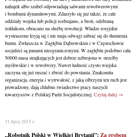
nahajek albo szabel odpowiadają salwami rewolwerowymi
i bombami dynamitowymi. Zdarzyło się już także, że całe
oddziały wojska lub policji rozbrajano, a broń, odebraną
żołdakom, obracano na służbę rewolucji. Władze rosyjskie
wystraszone kryją się i nie maja odwagi zabrać się do tłumienia
buntu. Zwłaszcza w Zagłębiu Dąbrowskim i w Częstochowie
socjaliści są panami nieograniczonymi. W zagłębiu podobno cała
50000 masa strajkujących jest dobrze uzbrojona w strzelby
myśliwskie i w rewolwery. Nawet ludność czysto wiejska
zaczyna się już ruszać i zbroić do powstania. Znakomita
organizacja, energia i wytrwałość, z jaką olbrzymi ten ruch jest
prowadzony, dają chlubne świadectwo pracy naszych
towarzyszów z Polskiej Partii Socjalistycznej.
Czytaj dalej →
31 lipca 2015 r.
„Robotnik Polski w Wielkiej Brytanii”:
Za grobem