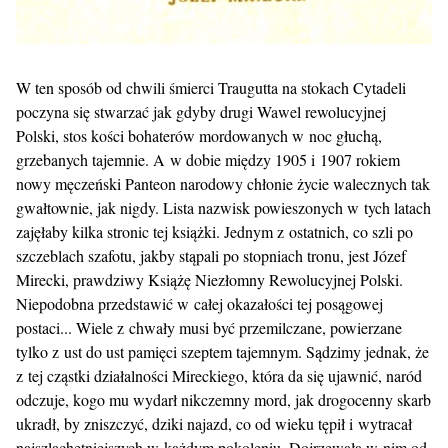
W ten sposób od chwili śmierci Traugutta na stokach Cytadeli
poczyna się stwarzać jak gdyby drugi Wawel rewolucyjnej
Polski, stos kości bohaterów mordowanych w noc głuchą,
grzebanych tajemnie. A w dobie między 1905 i 1907 rokiem
nowy męczeński Panteon narodowy chłonie życie walecznych tak
gwałtownie, jak nigdy. Lista nazwisk powieszonych w tych latach
zajęłaby kilka stronic tej książki. Jednym z ostatnich, co szli po
szczeblach szafotu, jakby stąpali po stopniach tronu, jest Józef
Mirecki, prawdziwy Książę Niezłomny Rewolucyjnej Polski.
Niepodobna przedstawić w całej okazałości tej posągowej
postaci... Wiele z chwały musi być przemilczane, powierzane
tylko z ust do ust pamięci szeptem tajemnym. Sądzimy jednak, że
z tej cząstki działalności Mireckiego, która da się ujawnić, naród
odczuje, kogo mu wydarł nikczemny mord, jak drogocenny skarb
ukradł, by zniszczyć, dziki najazd, co od wieku tępił i wytracał
najszlachetniejszych w każdym pokoleniu. Dojrzewała w nim od