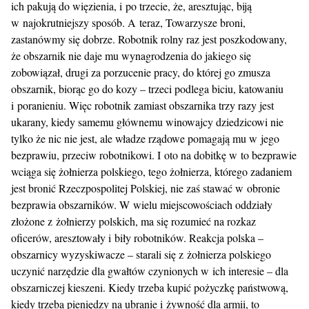
ich pakują do więzienia, i po trzecie, że, aresztując, biją
w najokrutniejszy sposób. A teraz, Towarzysze broni,
zastanówmy się dobrze. Robotnik rolny raz jest poszkodowany,
że obszarnik nie daje mu wynagrodzenia do jakiego się
zobowiązał, drugi za porzucenie pracy, do której go zmusza
obszarnik, biorąc go do kozy – trzeci podlega biciu, katowaniu
i poranieniu. Więc robotnik zamiast obszarnika trzy razy jest
ukarany, kiedy samemu głównemu winowajcy dziedzicowi nie
tylko że nic nie jest, ale władze rządowe pomagają mu w jego
bezprawiu, przeciw robotnikowi. I oto na dobitkę w to bezprawie
wciąga się żołnierza polskiego, tego żołnierza, którego zadaniem
jest bronić Rzeczpospolitej Polskiej, nie zaś stawać w obronie
bezprawia obszarników. W wielu miejscowościach oddziały
złożone z żołnierzy polskich, ma się rozumieć na rozkaz
oficerów, aresztowały i biły robotników. Reakcja polska –
obszarnicy wyzyskiwacze – starali się z żołnierza polskiego
uczynić narzędzie dla gwałtów czynionych w ich interesie – dla
obszarniczej kieszeni. Kiedy trzeba kupić pożyczkę państwową,
kiedy trzeba pieniędzy na ubranie i żywność dla armii, to