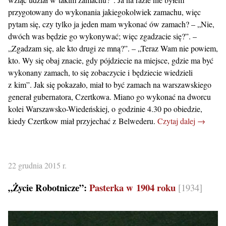
przygotowany do wykonania jakiegokolwiek zamachu, więc
pytam się, czy tylko ja jeden mam wykonać ów zamach? – „Nie,
dwóch was będzie go wykonywać; więc zgadzacie się?”. –
„Zgadzam się, ale kto drugi ze mną?”. – „Teraz Wam nie powiem,
kto. Wy się obaj znacie, gdy pójdziecie na miejsce, gdzie ma być
wykonany zamach, to się zobaczycie i będziecie wiedzieli
z kim”. Jak się pokazało, miał to być zamach na warszawskiego
generał gubernatora, Czertkowa. Miano go wykonać na dworcu
kolei Warszawsko-Wiedeńskiej, o godzinie 4.30 po obiedzie,
kiedy Czertkow miał przyjechać z Belwederu.
Czytaj dalej →
22 grudnia 2015 r.
„Życie Robotnicze”:
Pasterka w 1904 roku
[1934]