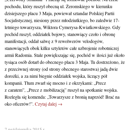
pochodu, który ruszył obecną ul. Żeromskiego w kierunku
dzisiejszego placu 3 Maja, powiewał sztandar Polskiej Partii
Socjalistycznej, niesiony przez młodziutkiego, bo zaledwie 17-
letniego towarzysza, Wiktora Cymerysa-Kwiatkowskiego. Gdy
pochód ruszył, oddziałek bojowy, stanowiący czoło i obronę
manifestacji, oddał salwę z 9 rewolwerów velodogów,
stanowiących obok kilku sztyletów całe uzbrojenie robotniczej
armii Radomia. Stale powiększając się, pochód w ilości już około
tysiąca osób dotarł do obecnego placu 3 Maja. Tu dostrzeżono, że
z przeciwnej strony (od strony obecnego starostwa) jadą dwie
dorożki, a za nimi biegnie oddziałek wojska, liczący pół
kompanii. Tłum zwarł się mocno i z okrzykami: „Precz
z caratem”, „Precz z mobilizacją” ruszył na spotkanie wojska.
Rozległa się komenda: „Towarzysze z bronią naprzód! Brać na
oko oficerów!”.
Czytaj dalej →
7 października 2015 r.