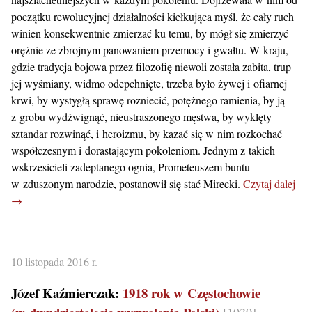
początku rewolucyjnej działalności kiełkująca myśl, że cały ruch
winien konsekwentnie zmierzać ku temu, by mógł się zmierzyć
orężnie ze zbrojnym panowaniem przemocy i gwałtu. W kraju,
gdzie tradycja bojowa przez filozofię niewoli została zabita, trup
jej wyśmiany, widmo odepchnięte, trzeba było żywej i ofiarnej
krwi, by wystygłą sprawę rozniecić, potężnego ramienia, by ją
z grobu wydźwignąć, nieustraszonego męstwa, by wyklęty
sztandar rozwinąć, i heroizmu, by kazać się w nim rozkochać
współczesnym i dorastającym pokoleniom. Jednym z takich
wskrzesicieli zadeptanego ognia, Prometeuszem buntu
w zduszonym narodzie, postanowił się stać Mirecki.
Czytaj dalej
→
10 listopada 2016 r.
Józef Kaźmierczak:
1918 rok w Częstochowie