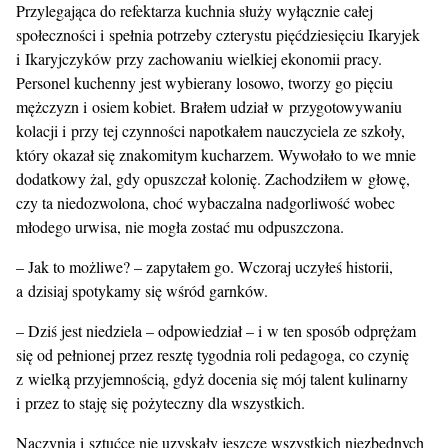
Przylegająca do refektarza kuchnia służy wyłącznie całej
społeczności i spełnia potrzeby czterystu pięćdziesięciu Ikaryjek
i Ikaryjczyków przy zachowaniu wielkiej ekonomii pracy.
Personel kuchenny jest wybierany losowo, tworzy go pięciu
mężczyzn i osiem kobiet. Brałem udział w przygotowywaniu
kolacji i przy tej czynności napotkałem nauczyciela ze szkoły,
który okazał się znakomitym kucharzem. Wywołało to we mnie
dodatkowy żal, gdy opuszczał kolonię. Zachodziłem w głowę,
czy ta niedozwolona, choć wybaczalna nadgorliwość wobec
młodego urwisa, nie mogła zostać mu odpuszczona.
– Jak to możliwe? – zapytałem go. Wczoraj uczyłeś historii,
a dzisiaj spotykamy się wśród garnków.
– Dziś jest niedziela – odpowiedział – i w ten sposób odprężam
się od pełnionej przez resztę tygodnia roli pedagoga, co czynię
z wielką przyjemnością, gdyż docenia się mój talent kulinarny
i przez to staję się pożyteczny dla wszystkich.
Naczynia i sztućce nie uzyskały jeszcze wszystkich niezbędnych