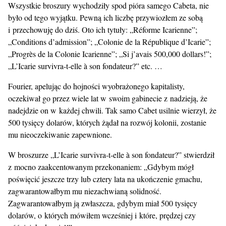
Wszystkie broszury wychodziły spod pióra samego Cabeta, nie
było od tego wyjątku. Pewną ich liczbę przywiozłem ze sobą
i przechowuję do dziś. Oto ich tytuły: „Réforme Icarienne”;
„Conditions d’admission”; „Colonie de la République d’Icarie”;
„Progrès de la Colonie Icarienne”; „Si j’avais 500,000 dollars!”;
„L’Icarie survivra-t-elle à son fondateur?” etc. …
Fourier, apelując do hojności wyobrażonego kapitalisty,
oczekiwał go przez wiele lat w swoim gabinecie z nadzieją, że
nadejdzie on w każdej chwili. Tak samo Cabet usilnie wierzył, że
500 tysięcy dolarów, których żądał na rozwój kolonii, zostanie
mu nieoczekiwanie zapewnione.
W broszurze „L’Icarie survivra-t-elle à son fondateur?” stwierdził
z mocno zaakcentowanym przekonaniem: „Gdybym mógł
poświęcić jeszcze trzy lub cztery lata na ukończenie gmachu,
zagwarantowałbym mu niezachwianą solidność.
Zagwarantowałbym ją zwłaszcza, gdybym miał 500 tysięcy
dolarów, o których mówiłem wcześniej i które, prędzej czy