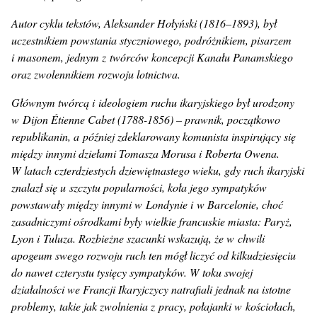
Autor cyklu tekstów, Aleksander Hołyński (1816–1893), był
uczestnikiem powstania styczniowego, podróżnikiem, pisarzem
i masonem, jednym z twórców koncepcji Kanału Panamskiego
oraz zwolennikiem rozwoju lotnictwa.
Głównym twórcą i ideologiem ruchu ikaryjskiego był urodzony
w Dijon Étienne Cabet (1788-1856) – prawnik, początkowo
republikanin, a później zdeklarowany komunista inspirujący się
między innymi dziełami Tomasza Morusa i Roberta Owena.
W latach czterdziestych dziewiętnastego wieku, gdy ruch ikaryjski
znalazł się u szczytu popularności, koła jego sympatyków
powstawały między innymi w Londynie i w Barcelonie, choć
zasadniczymi ośrodkami były wielkie francuskie miasta: Paryż,
Lyon i Tuluza. Rozbieżne szacunki wskazują, że w chwili
apogeum swego rozwoju ruch ten mógł liczyć od kilkudziesięciu
do nawet czterystu tysięcy sympatyków. W toku swojej
działalności we Francji Ikaryjczycy natrafiali jednak na istotne
problemy, takie jak zwolnienia z pracy, połajanki w kościołach,