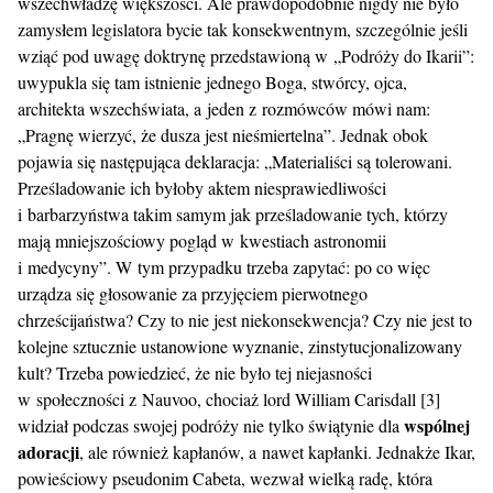
wszechwładzę większości. Ale prawdopodobnie nigdy nie było
zamysłem legislatora bycie tak konsekwentnym, szczególnie jeśli
wziąć pod uwagę doktrynę przedstawioną w „Podróży do Ikarii”:
uwypukla się tam istnienie jednego Boga, stwórcy, ojca,
architekta wszechświata, a jeden z rozmówców mówi nam:
„Pragnę wierzyć, że dusza jest nieśmiertelna”. Jednak obok
pojawia się następująca deklaracja: „Materialiści są tolerowani.
Prześladowanie ich byłoby aktem niesprawiedliwości
i barbarzyństwa takim samym jak prześladowanie tych, którzy
mają mniejszościowy pogląd w kwestiach astronomii
i medycyny”. W tym przypadku trzeba zapytać: po co więc
urządza się głosowanie za przyjęciem pierwotnego
chrześcijaństwa? Czy to nie jest niekonsekwencja? Czy nie jest to
kolejne sztucznie ustanowione wyznanie, zinstytucjonalizowany
kult? Trzeba powiedzieć, że nie było tej niejasności
w społeczności z Nauvoo, chociaż lord William Carisdall [3]
wspólnej
widział podczas swojej podróży nie tylko świątynie dla
adoracji
, ale również kapłanów, a nawet kapłanki. Jednakże Ikar,
powieściowy pseudonim Cabeta, wezwał wielką radę, która