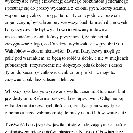
wykorzystać swoją elokwencję dawnego prokuratora generalnego
i posunąć się do groźby wydalenia z kolonii [tych, którzy złamią
wspomniany zakaz – przyp. tłum.]. Tytoń, zgodnie z prawem
organicznym, był zabroniony we wszystkich formach dla nowych
Ikaryjczyków, ale był wyjątkowo tolerowany u dawnych
mieszkańców kolonii, którzy przyznawali, że nie potrafią
zrezygnować z tego, co Cabetowi wydawało się – podobnie do
Wahabitów – ziołem nienawiści. Dawni Ikaryjczycy mogli go
palić pod warunkiem, że będą to robić u siebie, a nie w miejscach
publicznych. Przyzwolenie nie dotyczyło jednak kobiet i dzieci.
Tytoń do żucia był całkowicie zabroniony, nikt nie mógł też
zażywać tabaki bez zalecenia lekarza.
Whiskey była kiedyś wydawana wedle uznania. Kto chciał, brał
ją z destylarni. Reforma położyła kres tej swawoli. Odtąd napój,
w bardzo umiarkowanych ilościach, jest dystrybuowany tylko
o poranku przed zabraniem się do pracy na roli lub w warsztacie.
Trzeźwość Ikaryjczyków jawiła mi się w uderzającym kontraście
z pijaństwem mieszkańców miasteczka Nauvoo. Obowiązujące