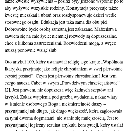
także kwestie wyżywienia – posiłki były jedzone wspólnie po to,
aby wyżywić wszystkie rodziny. Konstytucja precyzuje także
kwestię mieszkań i ubrań oraz rozdysponowuje dzieci wedle
stosownego osądu. Edukacja jest taka sama dla obu płci.
Dobrowolne bycie osobą samotną jest zakazane. Małżeństwa
zawiera się na całe życie; niemniej rozwody są dopuszczalne,
choć z kilkoma zastrzeżeniami. Rozwiedzeni mogą, a wręcz
muszą ponownie wziąć ślub.
Oto artykuł 109, który ustanawiał religię tego kraju: „Wspólnota
Ikaryjska przyjmuje jako religię chrystianizm w swej pierwotnie
czystej postaci”. Czym jest pierwotny chrystianizm? Jest tym,
czego naucza Cabet w swym „Prawdziwym chrześcijaństwie”
[2]. Jest prawem, nie dopuszcza więc żadnych szeptów ani
krytyki. Zakaz wątpienia pod groźbą wydalenia, nakaz wiary
w istnienie osobowego Boga i nieśmiertelność duszy –
przynajmniej tak długo, jak długo większość, która zagłosowała
za tymi dwoma dogmatami, nie stanie się mniejszością. Jest to
przynajmniej logiczny rezultat artykułu konstytucji, który ustalał