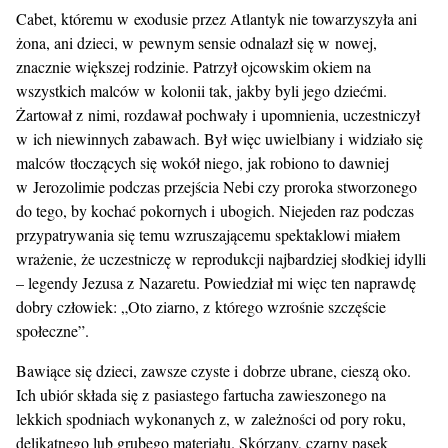
Cabet, któremu w exodusie przez Atlantyk nie towarzyszyła ani
żona, ani dzieci, w pewnym sensie odnalazł się w nowej,
znacznie większej rodzinie. Patrzył ojcowskim okiem na
wszystkich malców w kolonii tak, jakby byli jego dziećmi.
Żartował z nimi, rozdawał pochwały i upomnienia, uczestniczył
w ich niewinnych zabawach. Był więc uwielbiany i widziało się
malców tłoczących się wokół niego, jak robiono to dawniej
w Jerozolimie podczas przejścia Nebi czy proroka stworzonego
do tego, by kochać pokornych i ubogich. Niejeden raz podczas
przypatrywania się temu wzruszającemu spektaklowi miałem
wrażenie, że uczestniczę w reprodukcji najbardziej słodkiej idylli
– legendy Jezusa z Nazaretu. Powiedział mi więc ten naprawdę
dobry człowiek: „Oto ziarno, z którego wzrośnie szczęście
społeczne”.
Bawiące się dzieci, zawsze czyste i dobrze ubrane, cieszą oko.
Ich ubiór składa się z pasiastego fartucha zawieszonego na
lekkich spodniach wykonanych z, w zależności od pory roku,
delikatnego lub grubego materiału. Skórzany, czarny pasek