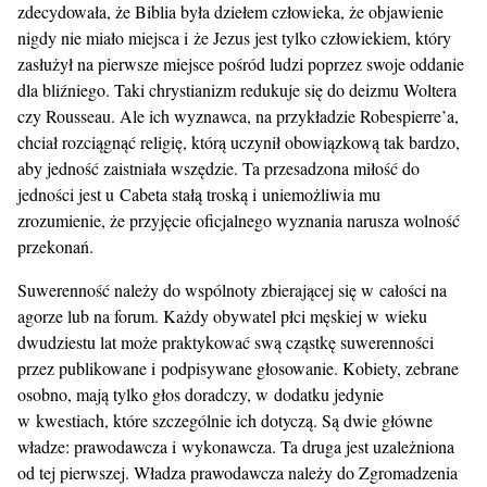
zdecydowała, że Biblia była dziełem człowieka, że objawienie
nigdy nie miało miejsca i że Jezus jest tylko człowiekiem, który
zasłużył na pierwsze miejsce pośród ludzi poprzez swoje oddanie
dla bliźniego. Taki chrystianizm redukuje się do deizmu Woltera
czy Rousseau. Ale ich wyznawca, na przykładzie Robespierre’a,
chciał rozciągnąć religię, którą uczynił obowiązkową tak bardzo,
aby jedność zaistniała wszędzie. Ta przesadzona miłość do
jedności jest u Cabeta stałą troską i uniemożliwia mu
zrozumienie, że przyjęcie oficjalnego wyznania narusza wolność
przekonań.
Suwerenność należy do wspólnoty zbierającej się w całości na
agorze lub na forum. Każdy obywatel płci męskiej w wieku
dwudziestu lat może praktykować swą cząstkę suwerenności
przez publikowane i podpisywane głosowanie. Kobiety, zebrane
osobno, mają tylko głos doradczy, w dodatku jedynie
w kwestiach, które szczególnie ich dotyczą. Są dwie główne
władze: prawodawcza i wykonawcza. Ta druga jest uzależniona
od tej pierwszej. Władza prawodawcza należy do Zgromadzenia