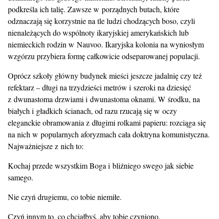
podkreśla ich talię. Zawsze w porządnych butach, które
odznaczają się korzystnie na tle ludzi chodzących boso, czyli
nienależących do wspólnoty ikaryjskiej amerykańskich lub
niemieckich rodzin w Nauvoo. Ikaryjska kolonia na wyniosłym
wzgórzu przybiera formę całkowicie odseparowanej populacji.
Oprócz szkoły główny budynek mieści jeszcze jadalnię czy też
refektarz – długi na trzydzieści metrów i szeroki na dziesięć
z dwunastoma drzwiami i dwunastoma oknami. W środku, na
białych i gładkich ścianach, od razu rzucają się w oczy
eleganckie obramowania z długimi rolkami papieru: rozciąga się
na nich w popularnych aforyzmach cała doktryna komunistyczna.
Najważniejsze z nich to:
Kochaj przede wszystkim Boga i bliźniego swego jak siebie
samego.
Nie czyń drugiemu, co tobie niemiłe.
Czyń innym to, co chciałbyś, aby tobie czyniono.