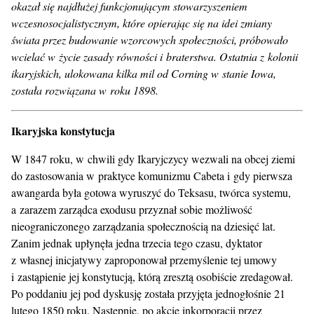
okazał się najdłużej funkcjonującym stowarzyszeniem
wczesnosocjalistycznym, które opierając się na idei zmiany
świata przez budowanie wzorcowych społeczności, próbowało
wcielać w życie zasady równości i braterstwa. Ostatnia z kolonii
ikaryjskich, ulokowana kilka mil od Corning w stanie Iowa,
została rozwiązana w roku 1898.
Ikaryjska konstytucja
W 1847 roku, w chwili gdy Ikaryjczycy wezwali na obcej ziemi
do zastosowania w praktyce komunizmu Cabeta i gdy pierwsza
awangarda była gotowa wyruszyć do Teksasu, twórca systemu,
a zarazem zarządca exodusu przyznał sobie możliwość
nieograniczonego zarządzania społecznością na dziesięć lat.
Zanim jednak upłynęła jedna trzecia tego czasu, dyktator
z własnej inicjatywy zaproponował przemyślenie tej umowy
i zastąpienie jej konstytucją, którą zresztą osobiście zredagował.
Po poddaniu jej pod dyskusję została przyjęta jednogłośnie 21
lutego 1850 roku. Następnie, po akcie inkorporacji przez