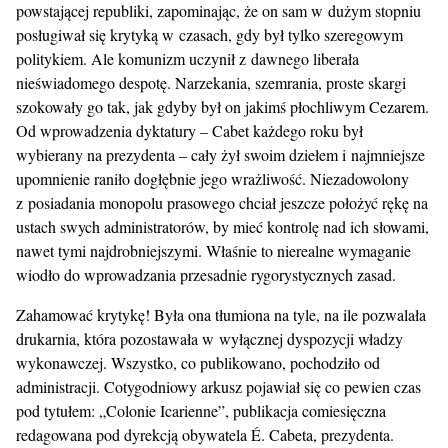
powstającej republiki, zapominając, że on sam w dużym stopniu
posługiwał się krytyką w czasach, gdy był tylko szeregowym
politykiem. Ale komunizm uczynił z dawnego liberała
nieświadomego despotę. Narzekania, szemrania, proste skargi
szokowały go tak, jak gdyby był on jakimś płochliwym Cezarem.
Od wprowadzenia dyktatury – Cabet każdego roku był
wybierany na prezydenta – cały żył swoim dziełem i najmniejsze
upomnienie raniło dogłębnie jego wrażliwość. Niezadowolony
z posiadania monopolu prasowego chciał jeszcze położyć rękę na
ustach swych administratorów, by mieć kontrolę nad ich słowami,
nawet tymi najdrobniejszymi. Właśnie to nierealne wymaganie
wiodło do wprowadzania przesadnie rygorystycznych zasad.
Zahamować krytykę! Była ona tłumiona na tyle, na ile pozwalała
drukarnia, która pozostawała w wyłącznej dyspozycji władzy
wykonawczej. Wszystko, co publikowano, pochodziło od
administracji. Cotygodniowy arkusz pojawiał się co pewien czas
pod tytułem: „Colonie Icarienne”, publikacja comiesięczna
redagowana pod dyrekcją obywatela É. Cabeta, prezydenta.