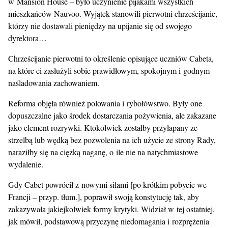
w Mansion House – było uczynienie pijakami wszystkich
mieszkańców Nauvoo. Wyjątek stanowili pierwotni chrześcijanie,
którzy nie dostawali pieniędzy na upijanie się od swojego
dyrektora…
Chrześcijanie pierwotni to określenie opisujące uczniów Cabeta,
na które ci zasłużyli sobie prawidłowym, spokojnym i godnym
naśladowania zachowaniem.
Reforma objęła również polowania i rybołówstwo. Były one
dopuszczalne jako środek dostarczania pożywienia, ale zakazane
jako element rozrywki. Ktokolwiek zostałby przyłapany ze
strzelbą lub wędką bez pozwolenia na ich użycie ze strony Rady,
naraziłby się na ciężką naganę, o ile nie na natychmiastowe
wydalenie.
Gdy Cabet powrócił z nowymi siłami [po krótkim pobycie we
Francji – przyp. tłum.], poprawił swoją konstytucję tak, aby
zakazywała jakiejkolwiek formy krytyki. Widział w tej ostatniej,
jak mówił, podstawową przyczynę niedomagania i rozprężenia