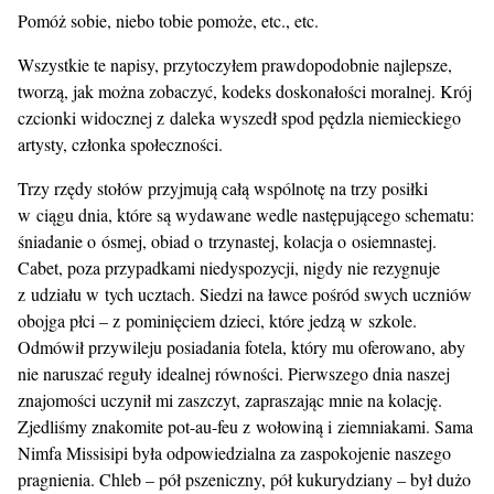
Pomóż sobie, niebo tobie pomoże, etc., etc.
Wszystkie te napisy, przytoczyłem prawdopodobnie najlepsze,
tworzą, jak można zobaczyć, kodeks doskonałości moralnej. Krój
czcionki widocznej z daleka wyszedł spod pędzla niemieckiego
artysty, członka społeczności.
Trzy rzędy stołów przyjmują całą wspólnotę na trzy posiłki
w ciągu dnia, które są wydawane wedle następującego schematu:
śniadanie o ósmej, obiad o trzynastej, kolacja o osiemnastej.
Cabet, poza przypadkami niedyspozycji, nigdy nie rezygnuje
z udziału w tych ucztach. Siedzi na ławce pośród swych uczniów
obojga płci – z pominięciem dzieci, które jedzą w szkole.
Odmówił przywileju posiadania fotela, który mu oferowano, aby
nie naruszać reguły idealnej równości. Pierwszego dnia naszej
znajomości uczynił mi zaszczyt, zapraszając mnie na kolację.
Zjedliśmy znakomite pot-au-feu z wołowiną i ziemniakami. Sama
Nimfa Missisipi była odpowiedzialna za zaspokojenie naszego
pragnienia. Chleb – pół pszeniczny, pół kukurydziany – był dużo