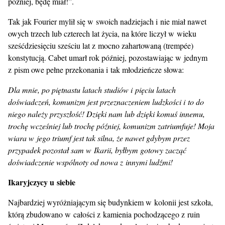
później, będę miał!”.
Tak jak Fourier mylił się w swoich nadziejach i nie miał nawet
owych trzech lub czterech lat życia, na które liczył w wieku
sześćdziesięciu sześciu lat z mocno zahartowaną (trempée)
konstytucją. Cabet umarł rok później, pozostawiając w jednym
z pism owe pełne przekonania i tak młodzieńcze słowa:
Dla mnie, po piętnastu latach studiów i pięciu latach
doświadczeń, komunizm jest przeznaczeniem ludzkości i to do
niego należy przyszłość! Dzięki nam lub dzięki komuś innemu,
trochę wcześniej lub trochę później, komunizm zatriumfuje! Moja
wiara w jego triumf jest tak silna, że nawet gdybym przez
przypadek pozostał sam w Ikarii, byłbym gotowy zacząć
doświadczenie wspólnoty od nowa z innymi ludźmi!
Ikaryjczycy u siebie
Najbardziej wyróżniającym się budynkiem w kolonii jest szkoła,
którą zbudowano w całości z kamienia pochodzącego z ruin