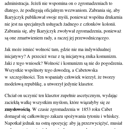
administracja. Jeżeli nie wspomina on o zgromadzeniach to
dlatego, że podlegają oficjalnym wezwaniom. Zabrania się, aby
Ikaryjczyk publikował swoje myśli, ponieważ wspólna drukarnia
nie jest na specjalnych usługach żadnego z członków kolonii.
Zabrania się, aby Ikaryjczyk zwoływał zgromadzenia, ponieważ
są one zmartwieniem rady, a raczej jej przewodniczącego.
Jak może istnieć wolność tam, gdzie nie ma indywidualnej
inicjatywy? A przecież wraz z tą inicjatywą znika komunizm.
Jaki z tego wniosek? Wolność i komunizm są nie do pogodzenia.
Wszystkie wspólnoty tego dowodzą, a Cabetowska
w szczególności. Ten wspaniały człowiek wierzył, że tworzy
modelową republikę, a utworzył jedynie klasztor.
Chciał on uczynić ten klasztor zupełnie ascetycznym, wydając
zaciekłą walkę wszystkim myślom, które wiązałyby się ze
zmysłowością
. W czasie zgromadzenia w 1853 roku Cabet
domagał się całkowitego zakazu spożywania tytoniu i whiskey.
Napotkał jednak na ostrą opozycję: aby ją przezwyciężyć, musiał