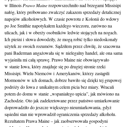
w Illinois
Prawo Maine
rozpowszechniło nad brzegami Missisipi
nałóg, który próbowano zwalczyć zakazem sprzedaży detalicznej
napojów alkoholowych. W czasie powrotu z Kolonii do wdowy
po Joe Smithie napotykałem każdego wieczoru, zarówno na
ulicach, jak i w oberży osobników ledwie stojących na nogach.
Ich pieśni i słowa dowodziły, że mogą robić tylko niedoskonały
użytek ze swoich rozumów. Sądziłem przez chwilę, że szacowna
pani Baderman angażowała się w nielegalny handel, ale ona sama
wyjaśniła mi całą sprawę. Prawo Maine nie obowiązywało
w stanie Iowa, który znajduje się po drugiej stronie rzeki
Missisipi. Wielu Niemców i Amerykanów, którzy zastąpili
Mormonów w ich domach, dobrze bawiło się dzięki tej grupowej
podróży do Iowa z unikalnym celem picia bez miary. Wracali
potem do domu w stanie „wspaniałego upicia”, jak mówiono na
Zachodzie. Oto jak zadekretowane przez państwo umiarkowanie
doprowadziło do jeszcze większego nieumiarkowania, gdyż
sąsiedni stan nie wprowadził ograniczenia sprzedaży alkoholu.
Rezultatem Prawa Maine – jak zaobserwowała gospodyni