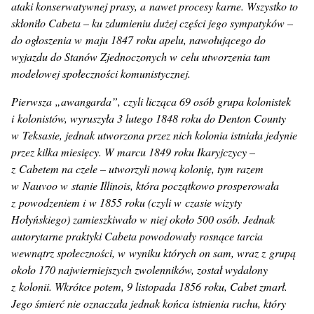
ataki konserwatywnej prasy, a nawet procesy karne. Wszystko to
skłoniło Cabeta – ku zdumieniu dużej części jego sympatyków –
do ogłoszenia w maju 1847 roku apelu, nawołującego do
wyjazdu do Stanów Zjednoczonych w celu utworzenia tam
modelowej społeczności komunistycznej.
Pierwsza „awangarda”, czyli licząca 69 osób grupa kolonistek
i kolonistów, wyruszyła 3 lutego 1848 roku do Denton County
w Teksasie, jednak utworzona przez nich kolonia istniała jedynie
przez kilka miesięcy. W marcu 1849 roku Ikaryjczycy –
z Cabetem na czele – utworzyli nową kolonię, tym razem
w Nauvoo w stanie Illinois, która początkowo prosperowała
z powodzeniem i w 1855 roku (czyli w czasie wizyty
Hołyńskiego) zamieszkiwało w niej około 500 osób. Jednak
autorytarne praktyki Cabeta powodowały rosnące tarcia
wewnątrz społeczności, w wyniku których on sam, wraz z grupą
około 170 najwierniejszych zwolenników, został wydalony
z kolonii. Wkrótce potem, 9 listopada 1856 roku, Cabet zmarł.
Jego śmierć nie oznaczała jednak końca istnienia ruchu, który