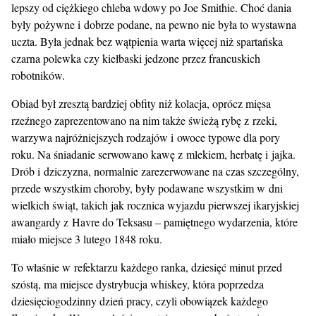
lepszy od ciężkiego chleba wdowy po Joe Smithie. Choć dania
były pożywne i dobrze podane, na pewno nie była to wystawna
uczta. Była jednak bez wątpienia warta więcej niż spartańska
czarna polewka czy kiełbaski jedzone przez francuskich
robotników.
Obiad był zresztą bardziej obfity niż kolacja, oprócz mięsa
rzeźnego zaprezentowano na nim także świeżą rybę z rzeki,
warzywa najróżniejszych rodzajów i owoce typowe dla pory
roku. Na śniadanie serwowano kawę z mlekiem, herbatę i jajka.
Drób i dziczyzna, normalnie zarezerwowane na czas szczególny,
przede wszystkim choroby, były podawane wszystkim w dni
wielkich świąt, takich jak rocznica wyjazdu pierwszej ikaryjskiej
awangardy z Havre do Teksasu – pamiętnego wydarzenia, które
miało miejsce 3 lutego 1848 roku.
To właśnie w refektarzu każdego ranka, dziesięć minut przed
szóstą, ma miejsce dystrybucja whiskey, która poprzedza
dziesięciogodzinny dzień pracy, czyli obowiązek każdego