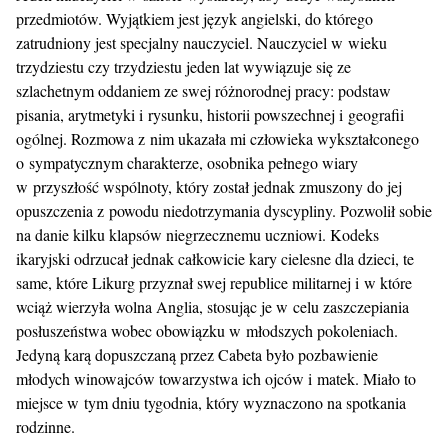
przedmiotów. Wyjątkiem jest język angielski, do którego
zatrudniony jest specjalny nauczyciel. Nauczyciel w wieku
trzydziestu czy trzydziestu jeden lat wywiązuje się ze
szlachetnym oddaniem ze swej różnorodnej pracy: podstaw
pisania, arytmetyki i rysunku, historii powszechnej i geografii
ogólnej. Rozmowa z nim ukazała mi człowieka wykształconego
o sympatycznym charakterze, osobnika pełnego wiary
w przyszłość wspólnoty, który został jednak zmuszony do jej
opuszczenia z powodu niedotrzymania dyscypliny. Pozwolił sobie
na danie kilku klapsów niegrzecznemu uczniowi. Kodeks
ikaryjski odrzucał jednak całkowicie kary cielesne dla dzieci, te
same, które Likurg przyznał swej republice militarnej i w które
wciąż wierzyła wolna Anglia, stosując je w celu zaszczepiania
posłuszeństwa wobec obowiązku w młodszych pokoleniach.
Jedyną karą dopuszczaną przez Cabeta było pozbawienie
młodych winowajców towarzystwa ich ojców i matek. Miało to
miejsce w tym dniu tygodnia, który wyznaczono na spotkania
rodzinne.