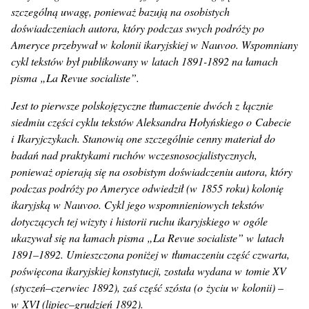
szczególną uwagę, ponieważ bazują na osobistych
doświadczeniach autora, który podczas swych podróży po
Ameryce przebywał w kolonii ikaryjskiej w Nauvoo. Wspomniany
cykl tekstów był publikowany w latach 1891-1892 na łamach
pisma „La Revue socialiste”.
Jest to pierwsze polskojęzyczne tłumaczenie dwóch z łącznie
siedmiu części cyklu tekstów Aleksandra Hołyńskiego o Cabecie
i Ikaryjczykach. Stanowią one szczególnie cenny materiał do
badań nad praktykami ruchów wczesnosocjalistycznych,
ponieważ opierają się na osobistym doświadczeniu autora, który
podczas podróży po Ameryce odwiedził (w 1855 roku) kolonię
ikaryjską w Nauvoo. Cykl jego wspomnieniowych tekstów
dotyczących tej wizyty i historii ruchu ikaryjskiego w ogóle
ukazywał się na łamach pisma „La Revue socialiste” w latach
1891–1892. Umieszczona poniżej w tłumaczeniu część czwarta,
poświęcona ikaryjskiej konstytucji, została wydana w tomie XV
(styczeń–czerwiec 1892), zaś część szósta (o życiu w kolonii) –
w XVI (lipiec–grudzień 1892).