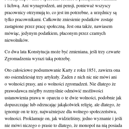
i lichwą. Ani wynagrodzeń, ani pensji, ponieważ wszyscy
pracownicy otrzymują to, co jest im potrzebne, a urzędnicy są
tylko pracownikami. Całkowite zniesienie podatków zostaje
zastąpione przez pracę społeczną. Jest ona także, nawiasem
mówiąc, jedynym podatkiem, płaconym przez czarnych
niewolników.
Co dwa lata Konstytucja może być zmieniana, jeśli trzy czwarte
Zgromadzenia wyrazi taką potrzebę.
Oto całościowe podsumowanie Karty z roku 1851, zawiera ona
sto osiemdziesiąt trzy artykuły. Żaden z nich nic nie mówi ani
o wolności prasy, ani o wolności zgromadzeń. Nie dlatego że
prawodawca mógłby rozmyślnie odmówić możliwości
ustanowienia prawa w oparciu o te dwie wolności, podobnie jak
dopuszczając lub odrzucając jakąkolwiek religię, ale dlatego, że
ignoruje on te trzy, najważniejsze dla wolnego społeczeństwa,
wolności. Proklamuje on, jak widzieliśmy, jedno wyznanie i jeśli
nie mówi niczego o prasie to dlatego, że monopol na nią posiada