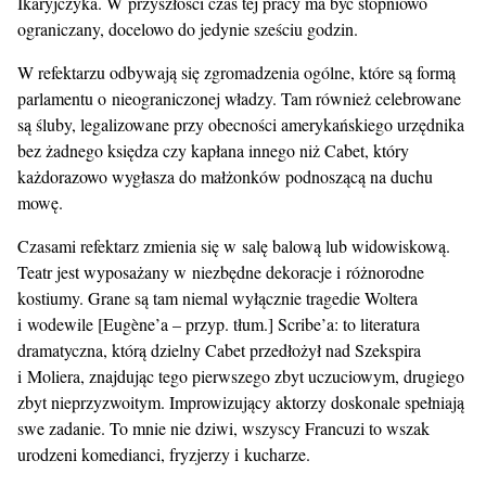
Ikaryjczyka. W przyszłości czas tej pracy ma być stopniowo
ograniczany, docelowo do jedynie sześciu godzin.
W refektarzu odbywają się zgromadzenia ogólne, które są formą
parlamentu o nieograniczonej władzy. Tam również celebrowane
są śluby, legalizowane przy obecności amerykańskiego urzędnika
bez żadnego księdza czy kapłana innego niż Cabet, który
każdorazowo wygłasza do małżonków podnoszącą na duchu
mowę.
Czasami refektarz zmienia się w salę balową lub widowiskową.
Teatr jest wyposażany w niezbędne dekoracje i różnorodne
kostiumy. Grane są tam niemal wyłącznie tragedie Woltera
i wodewile [Eugène’a – przyp. tłum.] Scribe’a: to literatura
dramatyczna, którą dzielny Cabet przedłożył nad Szekspira
i Moliera, znajdując tego pierwszego zbyt uczuciowym, drugiego
zbyt nieprzyzwoitym. Improwizujący aktorzy doskonale spełniają
swe zadanie. To mnie nie dziwi, wszyscy Francuzi to wszak
urodzeni komedianci, fryzjerzy i kucharze.