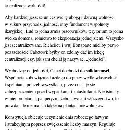
to realizacja wolności!
Aby bardziej jeszcze unicestwić tę ubogą i dziwną wolność,
w sukurs przychodzi jedność, inny fundament wspólnoty
ikaryjskiej. Lud to jedna armia pracowników, terytorium to jedna
wielka domena, rolnictwo to eksploatacja jednej ziemi. Wszystko
jest scentralizowane. Richelieu i wuj Bonaparte mieliby prawo
pozazdrościć Cabetowi; byłby on zdolny dać im lekcję
centralizacji czy, jak sam chciał ją nazywać, „jedności”.
solidarności
Wychodząc od jedności, Cabet dochodzi do
.
Wspólnota zobowiązuje każdego do pracy wedle własnych sił
i spełniania potrzeb wszystkich, przez co staje się
zabezpieczeniem przed wypadkami i katastrofami. Nie istniały
w niej proletariat, pauperyzm, żebractwo ani włóczęgostwo, to
prawda: ale nie ma ich także na plantacji niewolników.
Konstytucja obiecuje uczynienie dnia roboczego łatwym
i atrakcyjnym poprzez zwiększenie liczby maszyn. Reguluje