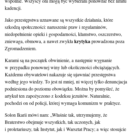
wspólnie. Wszyscy oni mogą być wybierani ponownie bez limitu
kadencji.
Jako przestępstwa uznawane są wszystkie działania, które
szkodzą społeczności: naruszenie praw i regulaminów,
niedopełnienie opieki i gospodarności, kłamstwo, oszczerstwo,
krytyka
zniewaga, obmowa, a nawet zwykła
prowadzona poza
Zgromadzeniem.
Karami są na początek obwinienie, a następnie wygnanie
w przypadku ponownej winy lub okoliczności obciążających.
Każdemu obywatelowi nakazuje się ujawniać przestępstwa
według jego wiedzy. To jest ni mniej, ni więcej tylko denuncjacja
podniesiona do poziomu obowiązku. Można by pomyśleć, że
artykuł ten zapożyczono z kodeksu jezuitów. Naturalnie,
pochodzi on od policji, której wymaga komunizm w praktyce.
Solon Ikarii mówi nam: „Właśnie tak, utrzymujemy, że
Braterstwo obejmuje wszystkich, tak uczonych, jak
i proletariuszy, tak Instytut, jak i Warsztat Pracy; a więc stosujcie