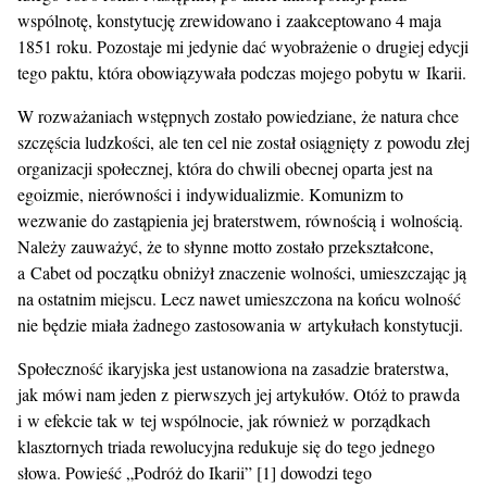
wspólnotę, konstytucję zrewidowano i zaakceptowano 4 maja
1851 roku. Pozostaje mi jedynie dać wyobrażenie o drugiej edycji
tego paktu, która obowiązywała podczas mojego pobytu w Ikarii.
W rozważaniach wstępnych zostało powiedziane, że natura chce
szczęścia ludzkości, ale ten cel nie został osiągnięty z powodu złej
organizacji społecznej, która do chwili obecnej oparta jest na
egoizmie, nierówności i indywidualizmie. Komunizm to
wezwanie do zastąpienia jej braterstwem, równością i wolnością.
Należy zauważyć, że to słynne motto zostało przekształcone,
a Cabet od początku obniżył znaczenie wolności, umieszczając ją
na ostatnim miejscu. Lecz nawet umieszczona na końcu wolność
nie będzie miała żadnego zastosowania w artykułach konstytucji.
Społeczność ikaryjska jest ustanowiona na zasadzie braterstwa,
jak mówi nam jeden z pierwszych jej artykułów. Otóż to prawda
i w efekcie tak w tej wspólnocie, jak również w porządkach
klasztornych triada rewolucyjna redukuje się do tego jednego
słowa. Powieść „Podróż do Ikarii” [1] dowodzi tego