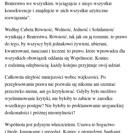
Braterstwo we wszystkim, wyciągajcie z niego wszystkie
konsekwencje i znajdujcie w nich wszystkie użyteczne
rozwiązania”.
Według Cabeta Równość, Wolność, Jedność i Solidarność
wynikają z Braterstwa. Równość, tak jak on ją rozumie, to prawo
do tego, by wszyscy byli jednakowo żywieni, ubierani,
kwaterowani, nauczani i leczeni: to prawo, które wprowadza dla
wszystkich obowiązek oddania się Wspólnocie. Koniec
z rodzinną odrębnością: każdy kolejno przyjmuje swój udział.
Całkowita uległość mniejszości wobec większości. Po
przegłosowaniu prawa nie pozwala się nikomu ani szemrać
przeciwko niemu, ani go krytykować. Gdyby było możliwe
wyeliminowanie krytyki, nie byłoby to zabicie w zarodku
wszelkiego postępu? Nie byłoby to proklamowanie aroganckiej
doskonałości i próżnej nieomylności?
Wspólnota jest jedynym właścicielem. Usuwa to bogactwo
i biedę, kupowanie i sprzedaż. Koniec z pieniędzmi, bankami