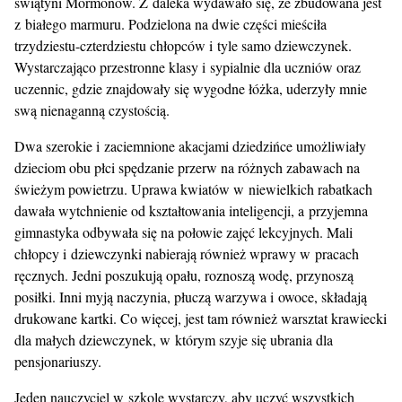
świątyni Mormonów. Z daleka wydawało się, że zbudowana jest
z białego marmuru. Podzielona na dwie części mieściła
trzydziestu-czterdziestu chłopców i tyle samo dziewczynek.
Wystarczająco przestronne klasy i sypialnie dla uczniów oraz
uczennic, gdzie znajdowały się wygodne łóżka, uderzyły mnie
swą nienaganną czystością.
Dwa szerokie i zaciemnione akacjami dziedzińce umożliwiały
dzieciom obu płci spędzanie przerw na różnych zabawach na
świeżym powietrzu. Uprawa kwiatów w niewielkich rabatkach
dawała wytchnienie od kształtowania inteligencji, a przyjemna
gimnastyka odbywała się na połowie zajęć lekcyjnych. Mali
chłopcy i dziewczynki nabierają również wprawy w pracach
ręcznych. Jedni poszukują opału, roznoszą wodę, przynoszą
posiłki. Inni myją naczynia, płuczą warzywa i owoce, składają
drukowane kartki. Co więcej, jest tam również warsztat krawiecki
dla małych dziewczynek, w którym szyje się ubrania dla
pensjonariuszy.
Jeden nauczyciel w szkole wystarczy, aby uczyć wszystkich