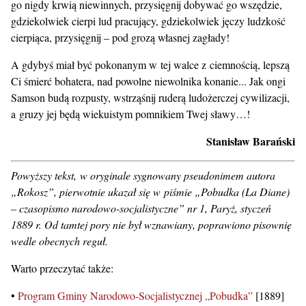
go nigdy krwią niewinnych, przysięgnij dobywać go wszędzie,
gdziekolwiek cierpi lud pracujący, gdziekolwiek jęczy ludzkość
cierpiąca, przysięgnij – pod grozą własnej zagłady!
A gdybyś miał być pokonanym w tej walce z ciemnością, lepszą
Ci śmierć bohatera, nad powolne niewolnika konanie... Jak ongi
Samson budą rozpusty, wstrząśnij ruderą ludożerczej cywilizacji,
a gruzy jej będą wiekuistym pomnikiem Twej sławy…!
Stanisław Barański
Powyższy tekst, w oryginale sygnowany pseudonimem autora
„Rokosz”, pierwotnie ukazał się w piśmie „Pobudka (La Diane)
– czasopismo narodowo-socjalistyczne” nr 1, Paryż, styczeń
1889 r. Od tamtej pory nie był wznawiany, poprawiono pisownię
wedle obecnych reguł.
Warto przeczytać także:
•
Program Gminy Narodowo-Socjalistycznej „Pobudka”
[1889]