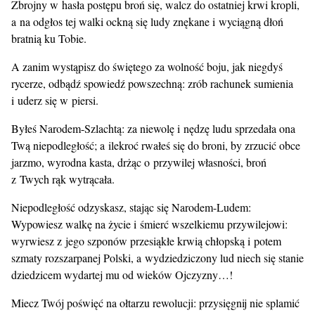
Zbrojny w hasła postępu broń się, walcz do ostatniej krwi kropli,
a na odgłos tej walki ockną się ludy znękane i wyciągną dłoń
bratnią ku Tobie.
A zanim wystąpisz do świętego za wolność boju, jak niegdyś
rycerze, odbądź spowiedź powszechną: zrób rachunek sumienia
i uderz się w piersi.
Byłeś Narodem-Szlachtą: za niewolę i nędzę ludu sprzedała ona
Twą niepodległość; a ilekroć rwałeś się do broni, by zrzucić obce
jarzmo, wyrodna kasta, drżąc o przywilej własności, broń
z Twych rąk wytrącała.
Niepodległość odzyskasz, stając się Narodem-Ludem:
Wypowiesz walkę na życie i śmierć wszelkiemu przywilejowi:
wyrwiesz z jego szponów przesiąkłe krwią chłopską i potem
szmaty rozszarpanej Polski, a wydziedziczony lud niech się stanie
dziedzicem wydartej mu od wieków Ojczyzny…!
Miecz Twój poświęć na ołtarzu rewolucji: przysięgnij nie splamić