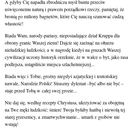
A gdyby Cię napadła zbrodnicza myśl buntu przeciw
uświęconemu naturą i prawem porządkowi rzeczy, pamiętaj, że
bronią go miliony bagnetów, które Cię nauczą szanować cudzą
własność!
Biada Wam, narody-pariasy, nieposiadające dział Kruppa dla
obrony granic Waszej ziemi! Dajcie się zarżnąć na ołtarzu
nieludzkiej ludzkości, a w nagrodę kiedyś na gruzach Waszej
cywilizacji uczony historyk orzeknie, że w walce o byt, jako rasa
podlejsza, ustąpiliście miejsca szlachetniejszej...
Biada więc i Tobie, groźny niegdyś azjatyckiej i teutońskiej
nawale, Narodzie Polski! Straszny dylemat –być albo nie być –
staje przed Tobą w całej swej grozie...
Nie daj się, według recepty Chrystusa, ukrzyżować za obojętną
na Twe męki ludzkość: śmierć Twoja byłaby hańbą i niewolą tej
starej grzesznicy, a zmartwychwstanie... umarli z grobów nie
wstają!