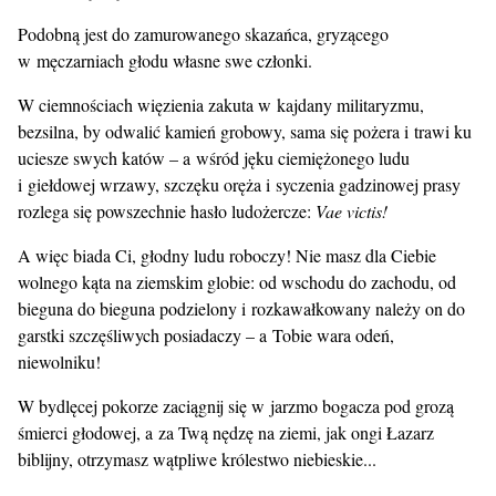
Podobną jest do zamurowanego skazańca, gryzącego
w męczarniach głodu własne swe członki.
W ciemnościach więzienia zakuta w kajdany militaryzmu,
bezsilna, by odwalić kamień grobowy, sama się pożera i trawi ku
uciesze swych katów – a wśród jęku ciemiężonego ludu
i giełdowej wrzawy, szczęku oręża i syczenia gadzinowej prasy
rozlega się powszechnie hasło ludożercze:
Vae victis!
A więc biada Ci, głodny ludu roboczy! Nie masz dla Ciebie
wolnego kąta na ziemskim globie: od wschodu do zachodu, od
bieguna do bieguna podzielony i rozkawałkowany należy on do
garstki szczęśliwych posiadaczy – a Tobie wara odeń,
niewolniku!
W bydlęcej pokorze zaciągnij się w jarzmo bogacza pod grozą
śmierci głodowej, a za Twą nędzę na ziemi, jak ongi Łazarz
biblijny, otrzymasz wątpliwe królestwo niebieskie...